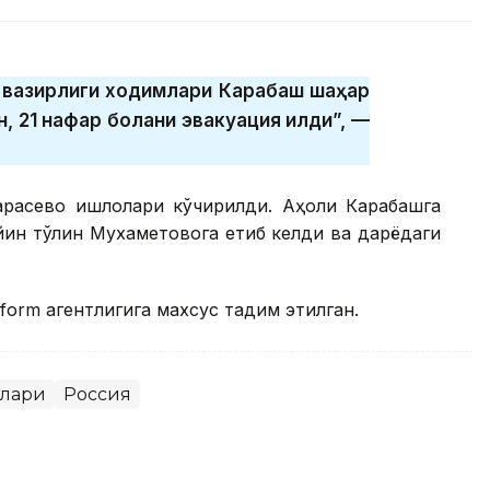
р вазирлиги ходимлари Карабаш шаҳар
, 21 нафар болани эвакуация қилди”, —
расево қишлоқлари кўчирилди. Аҳоли Карабашга
ин тўлқин Мухаметовога етиб келди ва дарёдаги
orm агентлигига махсус тақдим этилган.
клари
Россия