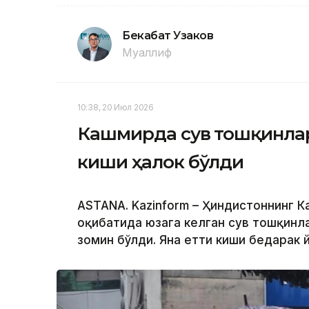
Бекабат Узаков
Муаллиф
10:38, 20 Июл 2026
Кашмирда сув тошқинлар
киши ҳалок бўлди
ASTANA. Kazinform – Ҳиндистоннинг 
оқибатида юзага келган сув тошқинла
зомин бўлди. Яна етти киши бедарак 