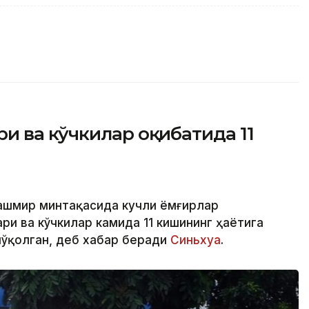
и ва кўчкилар оқибатида 11
Кашмир минтақасида кучли ёмғирлар
ри ва кўчкилар камида 11 кишининг ҳаётига
йўқолган, деб хабар беради
Синьхуа
.