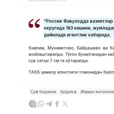
Фото: Егор Алеев/ ТАСС
“Россия Фавқулодда вазиятла
округида 163 кишини, жумладан
дейилади агентлик хабарида.
Киалим, Мухаметово, Байдашево ва Ка
жойлаштирилди. Тўғон бузилганидан кей
сув сатҳи 7 см га кўтарилди.
ТАSS ҳамкор агентлиги томонидан Кazinf
Сув тошқини
Ҳодиса
Жаҳон янгили