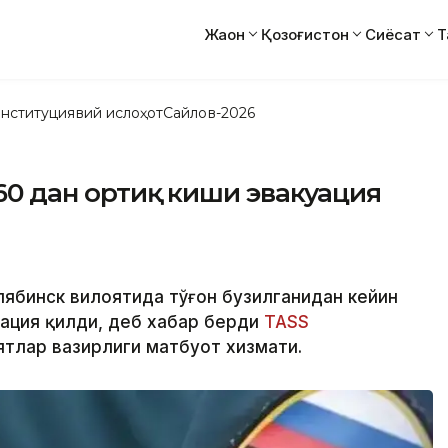
Жаҳон
Қозоғистон
Сиёсат
Т
нституциявий ислоҳот
Сайлов-2026
160 дан ортиқ киши эвакуация
елябинск вилоятида тўғон бузилганидан кейин
уация қилди, деб хабар берди
ТАSS
ятлар вазирлиги матбуот хизмати.