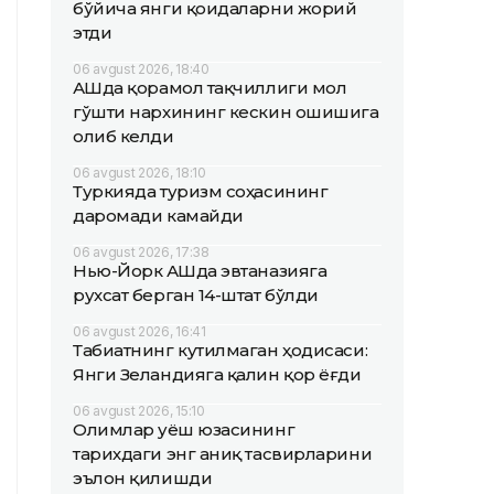
бўйича янги қоидаларни жорий
этди
06 avgust 2026, 18:40
АҚШда қорамол тақчиллиги мол
гўшти нархининг кескин ошишига
олиб келди
06 avgust 2026, 18:10
Туркияда туризм соҳасининг
даромади камайди
06 avgust 2026, 17:38
Нью-Йорк АҚШда эвтаназияга
рухсат берган 14-штат бўлди
06 avgust 2026, 16:41
Табиатнинг кутилмаган ҳодисаси:
Янги Зеландияга қалин қор ёғди
06 avgust 2026, 15:10
Олимлар Қуёш юзасининг
тарихдаги энг аниқ тасвирларини
эълон қилишди