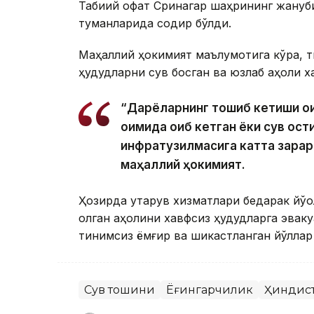
Табиий офат Сринагар шаҳрининг жануб
туманларида содир бўлди.
Маҳаллий ҳокимият маълумотига кўра, ти
ҳудудларни сув босган ва юзлаб аҳоли х
“Дарёларнинг тошиб кетиши оқ
оқимида оқиб кетган ёки сув ост
инфратузилмасига катта зарар 
маҳаллий ҳокимият.
Ҳозирда қутқарув хизматлари бедарак йў
қолган аҳолини хавфсиз ҳудудларга эвак
тинимсиз ёмғир ва шикастланган йўллар
Сув тошқини
Ёғингарчилик
Ҳиндис