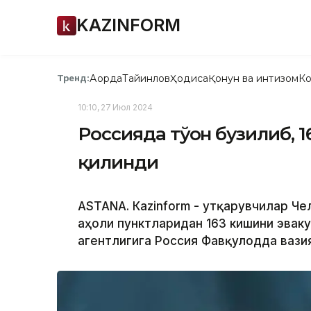
KAZINFORM
Ақорда
Тайинлов
Ҳодиса
Қонун ва интизом
Ко
Тренд:
10:10, 27 Июл 2024
Россияда тўғон бузилиб, 
қилинди
ASTANА. Кazinform - Қутқарувчилар Ч
аҳоли пунктларидан 163 кишини эвак
агентлигига Россия Фавқулодда вази