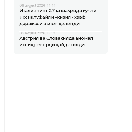
06 avgust 2026, 14:41
Италиянинг 27 та шаҳрида кучли
иссиқ туфайли «қизил» хавф
даражаси эълон қилинди
06 avgust 2026, 13:10
Австрия ва Словакияда аномал
иссиқ рекорди қайд этилди