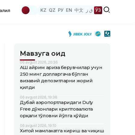
KZ
QZ
РУ
EN
中文
ق ز
ЎЗ
аҳлил
Мавзуга оид
06 avgust 2026, 20:36
АҚШ айрим ариза берувчилар учун
250 минг долларгача бўлган
визавий депозитларни жорий
қилди
06 avgust 2026, 19:38
Дубай аэропортларидаги Duty
Free дўконлари криптовалюта
орқали тўловни йўлга қўйди
06 avgust 2026, 19:10
Хитой мамлакатга кириш ва чиқиш