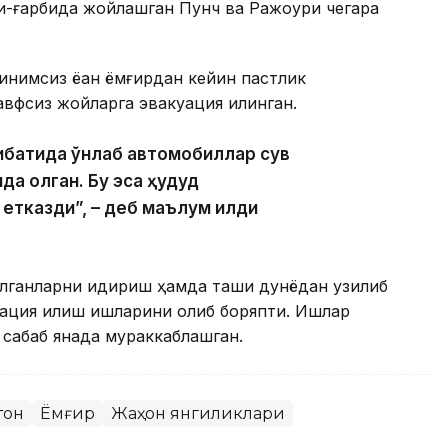
и-ғарбида жойлашган Пунч ва Ражоури чегара
нимсиз ёққан ёмғирдан кейин пастлик
авфсиз жойларга эвакуация қилинган.
ибатида ўнлаб автомобиллар сув
ида қолган. Бу эса ҳудуд
етказди”, – деб маълум қилди
қолганларни қидириш ҳамда ташқи дунёдан узилиб
уация қилиш ишларини олиб боряпти. Ишлар
 сабаб янада мураккаблашган.
тон
Ёмғир
Жаҳон янгиликлари