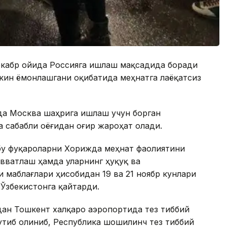
декабр ойида Россияга ишлаш мақсадида боради
скин ёмонлашгани оқибатида меҳнатга лаёқатсиз
да Москва шаҳрига ишлаш учун борган
а сабабли оёғидан оғир жароҳат олади.
бу фуқароларни Хорижда меҳнат фаолиятини
вватлаш ҳамда уларнинг ҳуқуқ ва
маблағлари ҳисобидан 19 ва 21 ноябр кунлари
Ўзбекистонга қайтарди.
ан Тошкент халқаро аэропортида тез тиббий
утиб олиниб, Республика шошилинч тез тиббий