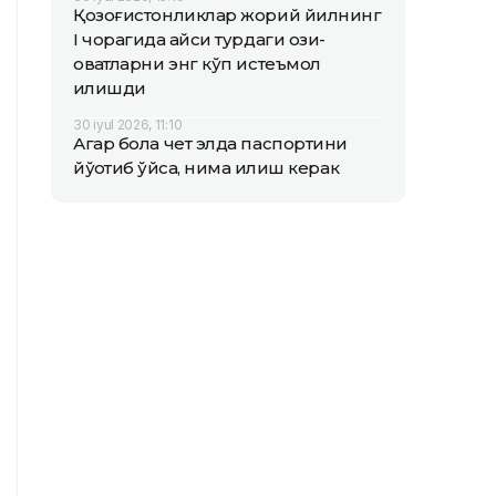
Қозоғистонликлар жорий йилнинг
I чорагида қайси турдаги озиқ-
овқатларни энг кўп истеъмол
қилишди
30 iyul 2026, 11:10
Агар бола чет элда паспортини
йўқотиб қўйса, нима қилиш керак