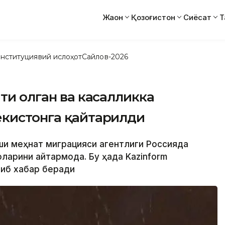
Жаҳон
Қозоғистон
Сиёсат
Т
нституциявий ислоҳот
Сайлов-2026
ти олган ва касалликка
екистонга қайтарилди
шқи меҳнат миграцияси агентлиги Россияда
ларини қайтармоқда. Бу ҳақда Kazinform
ниб хабар беради