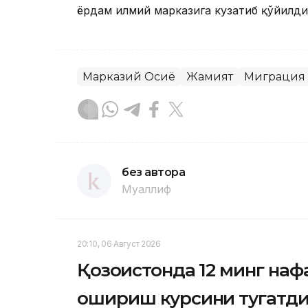
ёрдам илмий марказига кузатиб қўйилди
Марказий Осиё
Жамият
Миграция
без автора
Муаллиф
20:10, 06 Август 2026
Қозоғистонда 12 минг на
ошириш курсини тугатд