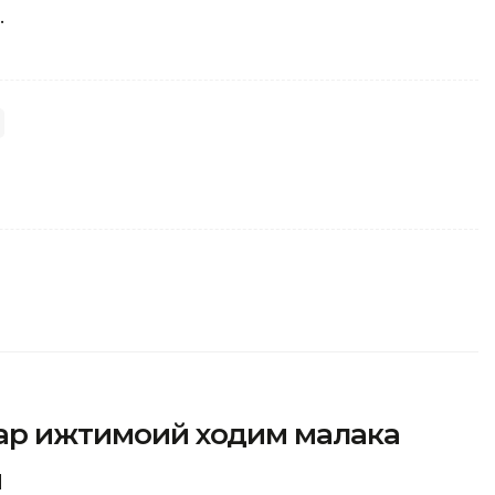
.
фар ижтимоий ходим малака
и