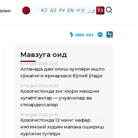
KZ
QZ
РУ
EN
中文
ق ز
ЎЗ
аҳлил
Мавзуга оид
07 avgust 2026, 20:10
Астанада дам олиш кунлари қишлоқ
хўжалиги ярмаркаси бўлиб ўтади
07 avgust 2026, 10:39
Қозоғистонда энг юқори маошни
кутаётганлар — учувчилар ва
стюардессалар
06 avgust 2026, 20:10
Қозоғистонда 12 минг нафар
ижтимоий ходим малака ошириш
курсини тугатди