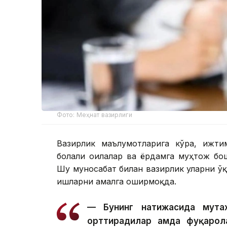
Фото: Меҳнат вазирлиги
Вазирлик маълумотларига кўра, ижти
болали оилалар ва ёрдамга муҳтож бо
Шу муносабат билан вазирлик уларни ў
ишларни амалга оширмоқда.
— Бунинг натижасида мута
орттирадилар ҳамда фуқарол