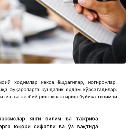
моий ходимлар кекса ёшдагилар, ногиронлар,
шқа фуқароларга кундалик ёрдам кўрсатадилар.
қитиш ва касбий ривожлантириш бўйича тизимли
хассислар янги билим ва тажриба
арга юқори сифатли ва ўз вақтида