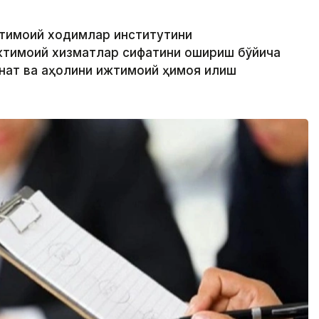
жтимоий ходимлар институтини
жтимоий хизматлар сифатини ошириш бўйича
ҳнат ва аҳолини ижтимоий ҳимоя қилиш