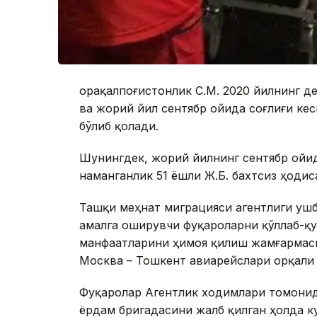
Қорақалпоғистонлик С.М. 2020 йилнинг 
ва жорий йил сентябр ойида соғлиғи ке
бўлиб қолади.
Шунингдек, жорий йилнинг сентябр ойи
наманганлик 51 ёшли Ж.Б. бахтсиз ҳодис
Ташқи меҳнат миграцияси агентлиги уш
амалга оширувчи фуқароларни қўллаб-қу
манфаатларини ҳимоя қилиш жамғармаси 
Москва – Тошкент авиарейслари орқали 
Фуқаролар Агентлик ходимлари томонид
ёрдам бригадасини жалб қилган ҳолда к