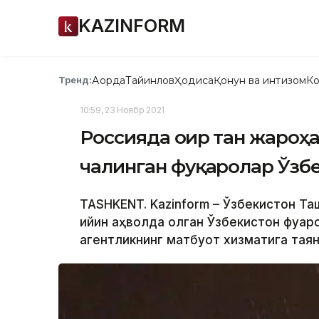
KAZINFORM
Ақорда
Тайинлов
Ҳодиса
Қонун ва интизом
Ко
Тренд:
10:59, 23 Ноябр 2021
Россияда оғир тан жароҳа
чалинган фуқаролар Ўзб
TASHKENT. Kazinform – Ўзбекистон Та
қийин аҳволда қолган Ўзбекистон фуқаро
агентликнинг матбуот хизматига тая