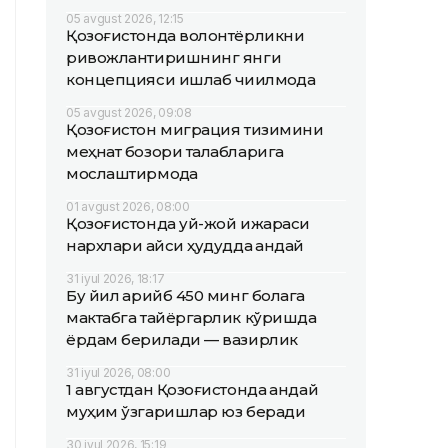
05 avgust 2026, 12:15
Қозоғистонда волонтёрликни
ривожлантиришнинг янги
концепцияси ишлаб чиқилмоқда
05 avgust 2026, 09:08
Қозоғистон миграция тизимини
меҳнат бозори талабларига
мослаштирмоқда
01 avgust 2026, 08:00
Қозоғистонда уй-жой ижараси
нархлари қайси ҳудудда қандай
31 iyul 2026, 18:17
Бу йил қарийб 450 минг болага
мактабга тайёргарлик кўришда
ёрдам берилади — вазирлик
31 iyul 2026, 08:00
1 августдан Қозоғистонда қандай
муҳим ўзгаришлар юз беради
30 iyul 2026, 15:19