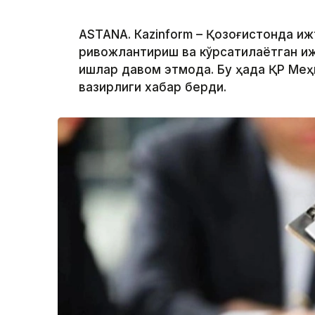
ASTANА. Кazinform – Қозоғистонда и
ривожлантириш ва кўрсатилаётган и
ишлар давом этмоқда. Бу ҳақда ҚР Ме
вазирлиги хабар берди.