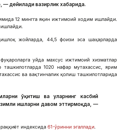
, — дейилади вазирлик хабарида.
имида 12 мингга яқин ижтимоий ходим ишлайди.
 ишлайди.
ишлоқ жойларда, 44,5 фоизи эса шаҳарларда
фуқароларга уйда махсус ижтимоий хизматлар
р ташкилотларда 1020 нафар мутахассис, ярим
тахассис ва вақтинчалик қолиш ташкилотларида
ларни ўқитиш ва уларнинг касбий
изимли ишларни давом эттирмоқда, —
тараққиёт индексида
61-ўринни эгаллади
.