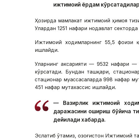
ижтимоий ёрдам кўрсатадилар
Ҳозирда мамлакат ижтимоий ҳимоя тиз
Улардан 1251 нафари нодавлат секторда
Ижтимоий ходимларнинг 55,5 фоизи қ
ишлайди.
Уларнинг аксарияти — 9532 нафари — 
кўрсатади. Бундан ташқари, стациона
стационар муассасаларда 998 нафар му
451 нафар мутахассис ишлайди.
— Вазирлик ижтимоий ходим
даражасини ошириш бўйича т
дейилади хабарда.
Эслатиб ўтамиз, Қозоғистон Ижтимоий 