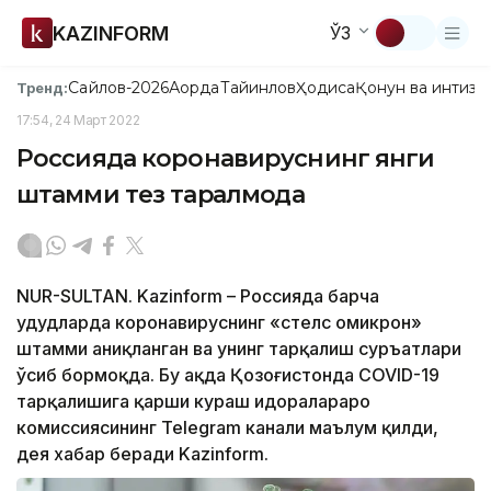
KAZINFORM
ЎЗ
Сайлов-2026
Ақорда
Тайинлов
Ҳодиса
Қонун ва интизо
Тренд:
17:54, 24 Март 2022
Россияда коронавируснинг янги
штамми тез тарқалмоқда
NUR-SULTAN. Kazinform – Россияда барча
ҳудудларда коронавируснинг «стелс омикрон»
штамми аниқланган ва унинг тарқалиш суръатлари
ўсиб бормоқда. Бу ҳақда Қозоғистонда COVID-19
тарқалишига қарши кураш идоралараро
комиссиясининг Telegram канали маълум қилди,
дея хабар беради Kazinform.