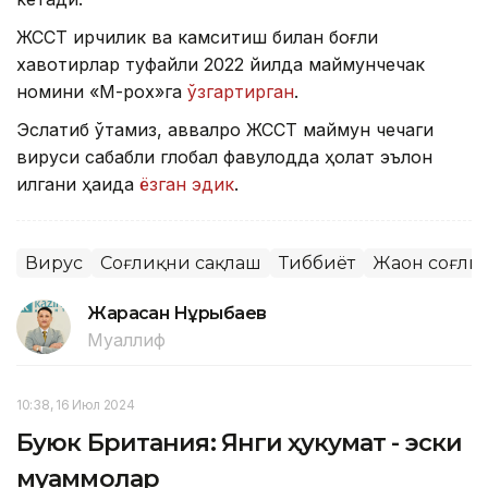
ЖССТ ирқчилик ва камситиш билан боғлиқ
хавотирлар туфайли 2022 йилда маймунчечак
номини «М-pox»га
ўзгартирган
.
Эслатиб ўтамиз, аввалроқ ЖССТ маймун чечаги
вируси сабабли глобал фавқулодда ҳолат эълон
қилгани ҳақида
ёзган эдик
.
Вирус
Соғлиқни сақлаш
Тиббиёт
Жаҳон соғли
Жарасқан Нұрыбаев
Муаллиф
10:38, 16 Июл 2024
Буюк Британия: Янги ҳукумат - эски
муаммолар