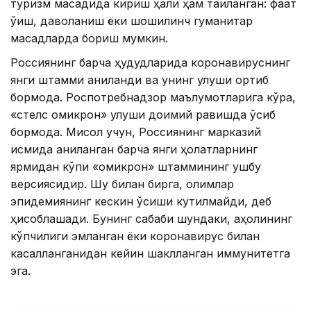
туризм мақсадида кириш ҳали ҳам тақиқланган: фақат
ўқиш, даволаниш ёки шошилинч гуманитар
мақсадларда бориш мумкин.
Россиянинг барча ҳудудларида коронавируснинг
янги штамми аниқланди ва унинг улуши ортиб
бормоқда. Роспотребнадзор маълумотларига кўра,
«стелс омикрон» улуши доимий равишда ўсиб
бормоқда. Мисол учун, Россиянинг марказий
қисмида аниқланган барча янги ҳолатларнинг
ярмидан кўпи «омикрон» штаммининг ушбу
версиясидир. Шу билан бирга, олимлар
эпидемиянинг кескин ўсиши кутилмайди, деб
ҳисоблашади. Бунинг сабаби шундаки, аҳолининг
кўпчилиги эмланган ёки коронавирус билан
касалланганидан кейин шаклланган иммунитетга
эга.