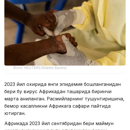
Фото: REUTERS/Arlette Bashizi
2023 йил охирида янги эпидемия бошланганидан
бери бу вирус Африкадан ташқарида биринчи
марта аниқланган. Расмийларнинг тушунтиришича,
бемор касалликни Африкага сафари пайтида
юқтирган.
Африкада 2023 йил сентябридан бери маймун