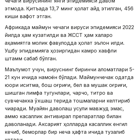
чечаги вирусининг янги эпидемияси давом
этмоқда. Қитъада 13,7 минг ҳолат қайд этилган, 456
киши вафот этган.
Африкада маймун чечаги вируси эпидемияси 2022
йилда ҳам кузатилди ва ЖССТ ҳам халқаро
аҳамиятга молик фавқулодда ҳолат эълон қилди.
Ушбу эпидемияга ҳозиргидан камроқ хавфли
штамм сабаб бўлган.
Маълумот учун, вируснинг биринчи аломатлари 5-
21 кун ичида намоён бўлади. Маймунчечак одатда
юқори иситма, бош оғриғи, бел ва мушак оғриғи,
шишган лимфа тугунлари, чарчоқ, титроқ ва
сувчечакка ўхшаш терида тошмаларни келтириб
чиқаради. Муайян даволаш усули мавжуд эмас,
аммо касаллик антивирал препаратлар билан
даволанади. Аксарият ҳолларда касаллик енгил
кечиб, беморлар бир неча ҳафта ичида тузалиб
кетади.