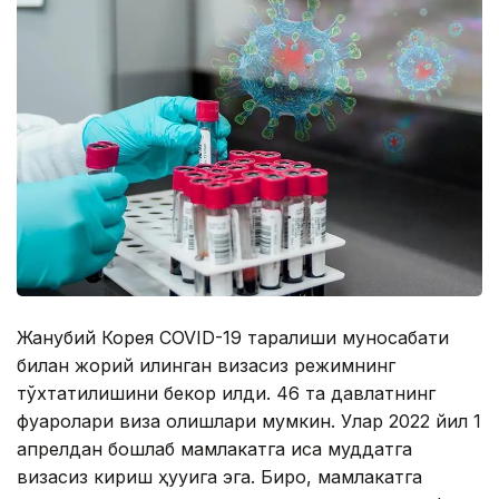
Жанубий Корея COVID-19 тарқалиши муносабати
билан жорий қилинган визасиз режимнинг
тўхтатилишини бекор қилди. 46 та давлатнинг
фуқаролари виза олишлари мумкин. Улар 2022 йил 1
апрелдан бошлаб мамлакатга қисқа муддатга
визасиз кириш ҳуқуқига эга. Бироқ, мамлакатга