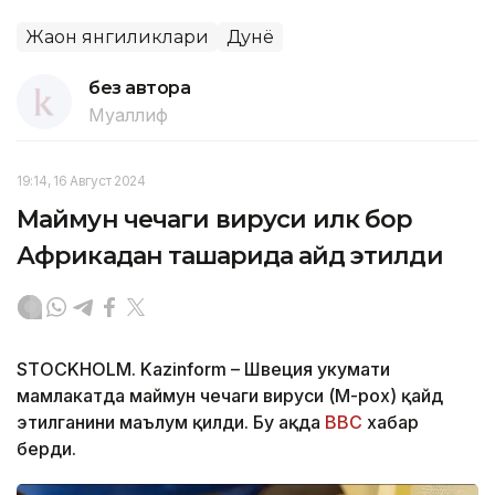
Жаҳон янгиликлари
Дунё
без автора
Муаллиф
19:14, 16 Август 2024
Маймун чечаги вируси илк бор
Африкадан ташқарида қайд этилди
STOCKHOLM. Kazinform – Швеция ҳукумати
мамлакатда маймун чечаги вируси (M-pox) қайд
этилганини маълум қилди. Бу ҳақда
BBC
хабар
берди.