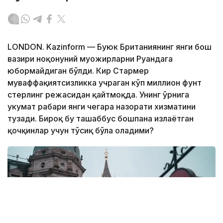
LONDON. Kazinform — Буюк Британиянинг янги бош
вазири ноқонуний муҳожирларни Руандага
юбормайдиган бўлди. Кир Стармер
муваффақиятсизликка учраган кўп миллион фунт
стерлинг режасидан қайтмоқда. Унинг ўрнига
ҳукумат раҳбари янги чегара назорати хизматини
тузади. Бироқ бу ташаббус бошпана излаётган
қочқинлар учун тўсиқ бўла оладими?