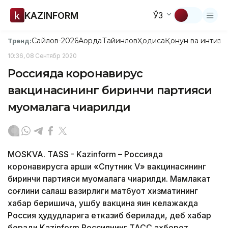
KAZINFORM
ЎЗ
Сайлов-2026
Ақорда
Тайинлов
Ҳодиса
Қонун ва интизо
Тренд:
10:36, 08 Сентябр 2020
Россияда коронавирус
вакцинасининг биринчи партияси
муомалага чиқарилди
MOSKVA. TASS - Kazinform – Россияда
коронавирусга қарши «Спутник V» вакцинасининг
биринчи партияси муомалага чиқарилди. Мамлакат
соғлиқни сақлаш вазирлиги матбуот хизматининг
хабар беришича, ушбу вакцина яқин келажакда
Россия ҳудудларига етказиб берилади, деб хабар
беради Kazinform Россиянинг ТАСС ахборот