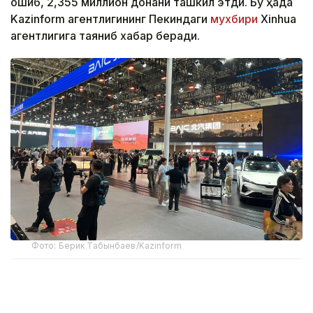
ошиб, 2,355 миллион донани ташкил этди. Бу ҳақда
Kazinform агентлигининг Пекиндаги
мухбири
Xinhua
агентлигига таяниб хабар беради.
Фото: Берик Табынбаев/Kazinform
Хабарнинг ҳаққонийлигига Хитой Автомобилсозлик
саноати ассоциацияси маълумотлари далолат