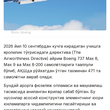
Фото: Boeing
2026 йил 10 сентябрдан кучга кирадиган учишга
яроқлилик тўғрисидаги директива (The
Airworthiness Directive) айрим Boeing 737 Max 8,
Max 9 ва Max 8-200 самолётларига тааллуқли
бўлиб, АҚШда рўйхатдан ўтган тахминан 471 та
самолётни қамраб олади.
Бундай қарорга фюзеляж қопламаси ва маҳкамлаш
тасмасида аниқланган ёриқлар сабаб бўлган. Бу
нуқсонлар асосий конструктив элементнинг юқори
юкламаларга чидамлилигини пасайтириши ва
самолётнинг умумий конструкциявий