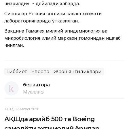
чиқарилди«, - дейилади хабарда.
Синовлар Россия соғлиқни сақлаш хизмати
лабораторияларида ўтказилган.
Вакцина Гамалея миллий эпидемиология ва
микробиология илмий маркази томонидан ишлаб
чиқилган.
Тиббиёт
Европа
Жаҳон янгиликлари
без автора
Муаллиф
19:37, 07 Август 2026
АҚШда қарийб 500 та Boeing
самолёти эҳтимолий ёриқлар