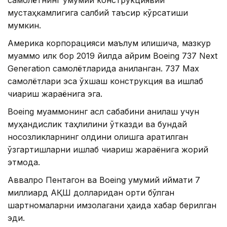
мустаҳкамлигига салбий таъсир кўрсатиши
мумкин.
Америка корпорацияси маълум қилишича, мазкур
муаммо илк бор 2019 йилда айрим Boeing 737 Next
Generation самолётларида аниқланган. 737 Max
самолётлари эса ўхшаш конструкция ва ишлаб
чиқариш жараёнига эга.
Boeing муаммонинг асл сабабини аниқлаш учун
муҳандислик таҳлилини ўтказди ва бундай
носозликларнинг олдини олишга қаратилган
ўзгартишларни ишлаб чиқариш жараёнига жорий
этмоқда.
Аввалроқ Пентагон ва Boeing умумий қиймати 7
миллиард АҚШ долларидан ортиқ бўлган
шартномаларни имзолагани ҳақида хабар берилган
эди.