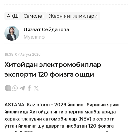
АҚШ
Самолёт
Жаҳон янгиликлари
Ляззат Сейданова
Муаллиф
18:38, 07 Август 2026
Хитойдан электромобиллар
экспорти 120 фоизга ошди
ASTANA. Kazinform - 2026 йилнинг биринчи ярим
йиллигида Хитойдан янги энергия манбаларида
ҳаракатланувчи автомобиллар (NEV) экспорти
ўтган йилнинг шу даврига нисбатан 120 фоизга