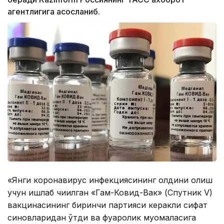
агентлигига асосланиб.
«Янги коронавирус инфекциясининг олдини олиш
учун ишлаб чиқилган «Гам-Ковид-Вак» (Спутник V)
вакцинасининг биринчи партияси керакли сифат
синовларидан ўтди ва фуқаролик муомаласига