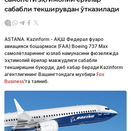
сабабли текширувдан ўтказилади
ASTANA. Kazinform - АҚШ Федерал фуқаро
авиацияси бошқармаси (FAA) Boeing 737 Max
самолётларининг юзлаб намунасини фюзеляжда
эҳтимолий ёриқлар мавжудлиги сабабли
текширишни буюрди, деб хабар беради Kazinform
агентлигининг Вашингтондаги мухбири
Fox
Business
'га таяниб.