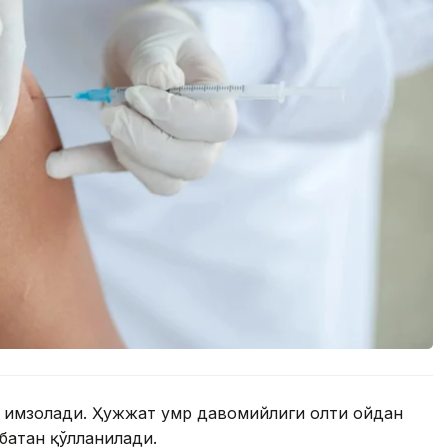
и имзолади. Ҳужжат умр давомийлиги олти ойдан
батан қўлланилади.