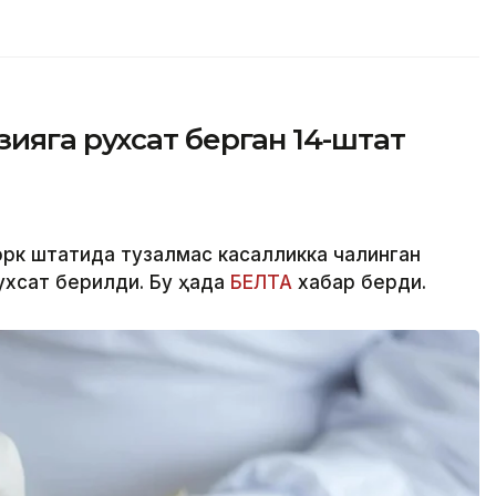
ияга рухсат берган 14-штат
рк штатида тузалмас касалликка чалинган
хсат берилди. Бу ҳақда
БЕЛТА
хабар берди.