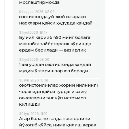
мослаштирмоқда
01 avgust 2026, 08:00
Қозоғистонда уй-жой ижараси
нархлари қайси ҳудудда қандай
31 iyul 2026, 18:17
Бу йил қарийб 450 минг болага
мактабга тайёргарлик кўришда
ёрдам берилади — вазирлик
31 iyul 2026, 08:00
1 августдан Қозоғистонда қандай
муҳим ўзгаришлар юз беради
30 iyul 2026, 15:19
Қозоғистонликлар жорий йилнинг I
чорагида қайси турдаги озиқ-
овқатларни энг кўп истеъмол
қилишди
30 iyul 2026, 11:10
Агар бола чет элда паспортини
йўқотиб қўйса, нима қилиш керак