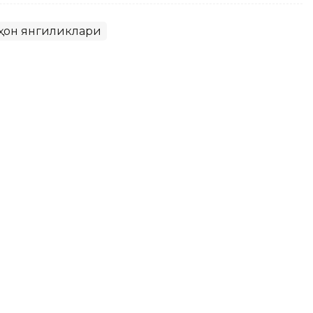
ҳон янгиликлари
арда замонавий травматология
жароҳатланган беморларга тиббий ёрдам