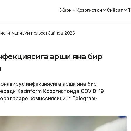
Жаҳон
Қозоғистон
Сиёсат
Т
нституциявий ислоҳот
Сайлов-2026
фекциясига қарши яна бир
и
ронавирус инфекциясига қарши яна бир
беради Kazinform Қозоғистонда COVID-19
доралараро комиссиясининг Telegram-