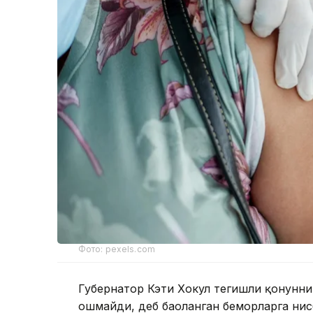
Фото: pexels.com
Губернатор Кэти Хокул тегишли қонунн
ошмайди, деб баҳоланган беморларга нис