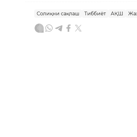
Соғлиқни сақлаш
Тиббиёт
АҚШ
Жа
Ляззат Сейданова
Муаллиф
09:08, 06 Август 2026
2027 йилга қадар ҳудудл
марказлари очилади
ASTANА. Кazinform — Қозоғистонда 