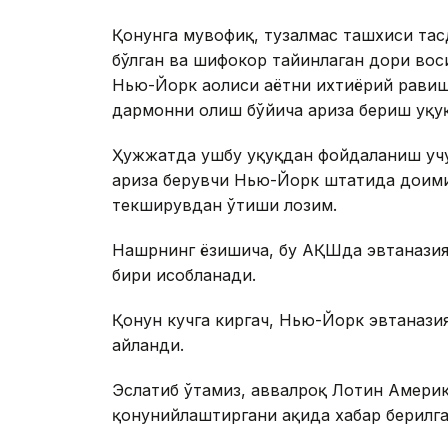
Қонунга мувофиқ, тузалмас ташхиси тасд
бўлган ва шифокор тайинлаган дори вос
Нью-Йорк аҳолиси ҳаётни ихтиёрий рави
дармонни олиш бўйича ариза бериш ҳуқуқ
Ҳужжатда ушбу ҳуқуқдан фойдаланиш учу
ариза берувчи Нью-Йорк штатида доимий
текширувдан ўтиши лозим.
Нашрнинг ёзишича, бу АҚШда эвтаназия 
бири ҳисобланади.
Қонун кучга киргач, Нью-Йорк эвтаназ
айланди.
Эслатиб ўтамиз, аввалроқ Лотин Америк
қонунийлаштиргани ҳақида хабар берилга