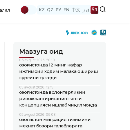
KZ
QZ
РУ
EN
中文
ق ز
ЎЗ
аҳлил
Мавзуга оид
06 avgust 2026, 20:10
Қозоғистонда 12 минг нафар
ижтимоий ходим малака ошириш
курсини тугатди
05 avgust 2026, 12:15
Қозоғистонда волонтёрликни
ривожлантиришнинг янги
концепцияси ишлаб чиқилмоқда
05 avgust 2026, 09:08
Қозоғистон миграция тизимини
меҳнат бозори талабларига