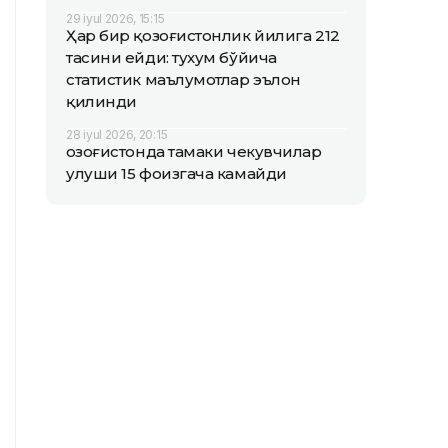
29 iyul 2026, 15:15
Ҳар бир қозоғистонлик йилига 212
тасини ейди: тухум бўйича
статистик маълумотлар эълон
қилинди
28 iyul 2026, 20:15
Қозоғистонда тамаки чекувчилар
улуши 15 фоизгача камайди