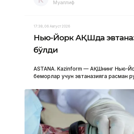
Муаллиф
17:38, 06 Август 2026
Нью-Йорк АҚШда эвтаназ
бўлди
ASTANA. Kazinform — АҚШнинг Нью-Йо
беморлар учун эвтаназияга расман ру