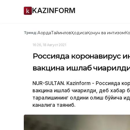
KAZINFORM
Ақорда
Тайинлов
Ҳодиса
Қонун ва интизом
Ко
Тренд:
16:26, 18 Август 2021
Россияда коронавирус ин
вакцина ишлаб чиқарилд
NUR-SULTAN. Kazinform - Россияда ко
вакцина ишлаб чиқарилди, деб хабар 
тарқалишининг олдини олиш бўйича и
каналига таяниб.