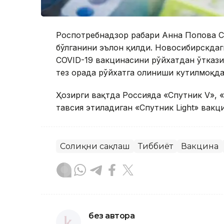
Роспотребнадзор раҳбари Анна Попова 
бўлганини эълон қилди. Новосибирскда
COVID-19 вакцинасини рўйхатдан ўтказ
тез орада рўйхатга олиниши кутилмоқда
Ҳозирги вақтда Россияда «Спутник V», 
тавсия этиладиган «Спутник Light» вакц
Соғлиқни сақлаш
Тиббиёт
Вакцина
без автора