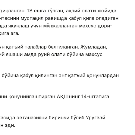
иқланган, 18 ёшга тўлган, ақлий ҳолати жойида
итасини мустақил равишда қабул қила оладиган
шда якунлаш учун мўлжалланган махсус дори-
ига эга.
н қатъий талаблар белгиланган. Жумладан,
 яшаши ҳамда руҳий ҳолати бўйича махсус
бўйича қабул қилинган энг қатъий қонунлардан
ияни қонунийлаштирган АҚШнинг 14-штатига
асида эвтаназияни биринчи бўлиб Уругвай
н эди.