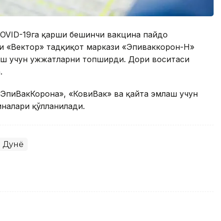
COVID-19га қарши бешинчи вакцина пайдо
ги «Вектор» тадқиқот маркази «Эпиваккорон-Н»
иш учун ҳужжатларни топширди. Дори воситаси
.
«ЭпиВакКорона», «КовиВак» ва қайта эмлаш учун
иналари қўлланилади.
Дунё