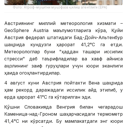
Фото: Атроф-муҳитни муҳофаза қилиш агентлиги (EPA)
Австриянинг миллий метеорология хизмати –
GeoSphere Austria маълумотларига кўра, Қуйи
Австрия федерал штатидаги Бад-Дойч-Альтенбур
шаҳрида кундузги ҳарорат 41,2°С га етди.
Метеорологлар буни "ҳаддан ташқари иссиқлик
стресси" деб таърифладилар ва хавф айниқса
аҳолининг заиф гуруҳлари учун юқори эканлиги
ҳақида огоҳлантирдилар.
4 август куни Австрия пойтахти Вена шаҳрида
ҳам рекорд даражадаги иссиқлик қайд этилиб, у
ерда ҳарорат 41°С га кўтарилган эди.
Қўшни Словакияда Венгрия билан чегарадош
Каменица-над-Гроном шаҳарчасидаги термометр
41,4°С ни кўрсатди. Бу мамлакатдаги энг юқори