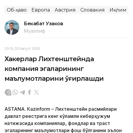
Об-ҳаво
Европа
Австрия
Словакия
Иқлим
Бекабат Узаков
Муаллиф
20:15, 05 Август 2026
Хакерлар Лихтенштейнда
компания эгаларининг
маълумотларини ўғирлашди
ASTANА. Кazinform – Лихтенштейн расмийлари
давлат реестрига кенг кўламли киберҳужум
натижасида компаниялар, фондлар ва траст
эгаларининг маълумотлари фош бўлганини эълон