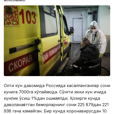
Олти кун давомида Россияда касалланганлар сони
кунига 7000га кўпаймоқда. Сўнгги икки кун ичида
кунлик ўсиш 1%дан ошмаяпди. Ҳозирги кунда
даволанаётган беморларнинг сони 225 879дан 221
938 гача камайган. Бир кунда коронавирусдан 10