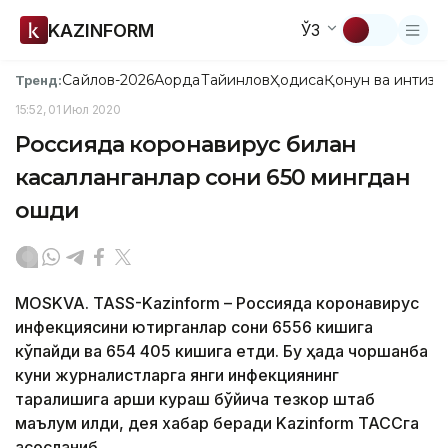
KAZINFORM
ЎЗ
Сайлов-2026
Ақорда
Тайинлов
Ҳодиса
Қонун ва интизо
Тренд:
15:52, 01 Июл 2020
Россияда коронавирус билан
касалланганлар сони 650 мингдан
ошди
MOSKVA. TASS-Kazinform – Россияда коронавирус
инфекциясини юқтирганлар сони 6556 кишига
кўпайди ва 654 405 кишига етди. Бу ҳақда чоршанба
куни журналистларга янги инфекциянинг
тарқалишига қарши кураш бўйича тезкор штаб
маълум қилди, дея хабар беради Kazinform ТАССга
асосланиб.