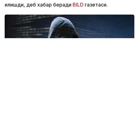
қилишди, деб хабар беради
BILD
газетаси.
Фото: freepik.com
Ҳодиса тахминан 31 минг юридик шахсга таъсир
кўрсатди. Мутахассислар фирибгарлик ва
товламачилик хавфи ортиши ҳақида
огоҳлантирмоқда.