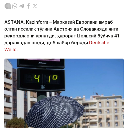
ASTANА. Кazinform – Марказий Европани қамраб
олган иссиқлик тўлқини Австрия ва Словакияда янги
рекордларни ўрнатди, ҳарорат Цельсий бўйича 41
даражадан ошди, деб хабар беради
Deutsche
Welle
.