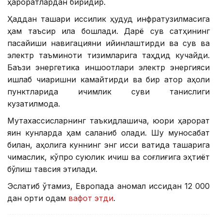
ҳароратлардан биридир.
Ҳаддан ташқари иссиқлик ҳудуд инфратузилмасига
ҳам таъсир қила бошлади. Дарё сув сатҳининг
пасайиши навигацияни қийинлаштирди ва сув ва
электр таъминоти тизимларига таҳдид кучайди.
Баъзи энергетика иншоотлари электр энергияси
ишлаб чиқаришни камайтирди ва бир қатор аҳоли
пунктларида ичимлик суви танқислиги
кузатилмоқда.
Мутахассисларнинг таъкидлашича, юқори ҳарорат
яқин кунларда ҳам сақланиб қолади. Шу муносабат
билан, аҳолига куннинг энг иссиқ вақтида ташқарига
чиқмаслик, кўпроқ суюқлик ичиш ва соғлиғига эҳтиёт
бўлиш тавсия этилади.
Эслатиб ўтамиз, Европада аномал иссиқдан 12 000
дан ортиқ одам
вафот этди
.