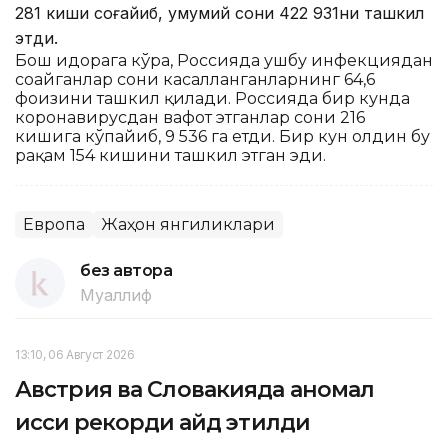
281 киши соғайиб, умумий сони 422 931ни ташкил
этди.
Бош идорага кўра, Россияда ушбу инфекциядан
соғайганлар сони касалланганларнинг 64,6
фоизини ташкил қилади. Россияда бир кунда
коронавирусдан вафот этганлар сони 216
кишига кўпайиб, 9 536 га етди. Бир кун олдин бу
рақам 154 кишини ташкил этган эди.
Европа
Жаҳон янгиликлари
без автора
Муаллиф
13:10, 06 Август 2026
Австрия ва Словакияда аномал
иссиқ рекорди қайд этилди