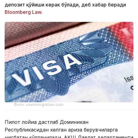
депозит қўйиши керак бўлади, деб хабар беради
Bloomberg Law.
Фото: coximmigration.com
Пилот лойиҳа дастлаб Доминикан
Республикасидан келган ариза берувчиларга
нисбатан қўлланилади. АҚШ Давлат департаменти