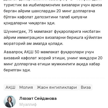
туристик ва ишбилармонлик визалари учун ариза
берган айрим шахслардан 20 минг долларгача
бўлган кафолат депозитини талаб қилувчи
қоидаларни чиқарган эди.
Шунингдек, 75 мамлакат фуқароларига нисбатан
айрим иммиграцион визаларни беришга қўйилган
мораторий ҳам амалда қолади.
Аввалроқ АҚШ 50 мамлакат фуқаролари учун
визавий кафолат жорий этиши, унинг миқдори 20
минг долларгача етиши мумкинлиги ҳақида хабар
берилган эди.
АҚШ
Молия
Жаҳон янгиликлари
Виза
Ляззат Сейданова
Муаллиф