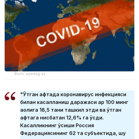
Фото: azertag.az
"Ўтган ҳафтада коронавирус инфекцияси
билан касалланиш даражаси ҳар 100 минг
аҳолига 18,5 тани ташкил этди ва ўтган
ҳафтага нисбатан 12,6% га ўсди.
Касалликнинг ўсиши Россия
Федерациясининг 62 та субъектида, шу