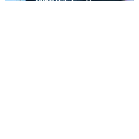
Фото: Gulf Business
Crypto.com Pay хизмати орқали криптовалюта
билан харидлар учун тўлов қилиш имконияти
Дубай халқаро аэропорти (DXB) ва Ал-Мактум
аэропортида (AMIA) ишга туширилди.
Дубай ҳукумати матбуот хизмати
Dubai Media Office
маълум қилишича, янги тўлов имконияти ҳам
жисмоний дўконларда, ҳам интернет орқали
буюртма расмийлаштиришда мавжуд. Тўлов