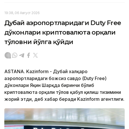
19:38, 06 Август 2026
Дубай аэропортларидаги Duty Free
дўконлари криптовалюта орқали
тўловни йўлга қўйди
ASTANA. Kazinform - Дубай халқаро
аэропортларидаги божсиз савдо (Duty Free)
дўконлари Яқин Шарқда биринчи бўлиб
криптовалюта орқали тўлов қабул қилиш тизимини
жорий этди, деб хабар беради Kazinform агентлиги.