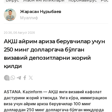
Вирус
Жаҳон янгиликлари
Коронавирус
Росс
Жарасқан Нұрыбаев
Муаллиф
20:36, 06 Август 2026
АҚШ айрим ариза берувчилар учун
250 минг долларгача бўлган
визавий депозитларни жорий
қилди
ASTANA. Kazinform — АҚШ янги визавий кафолат
дастурини жорий этмоқда. Унга кўра, иммиграцион
виза учун айрим ариза берувчилар 100 минг
доллардан 250 минг долларгача бўлган миқдорда