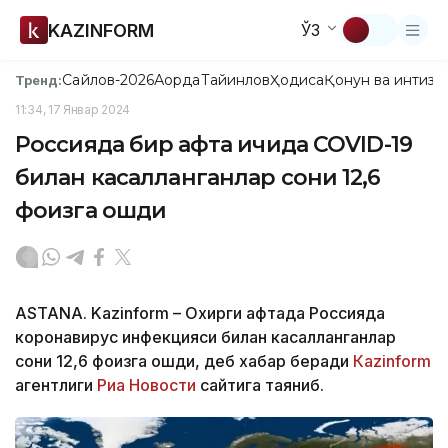
KAZINFORM
ЎЗ
Сайлов-2026
Ақорда
Тайинлов
Ҳодиса
Қонун ва интизо
Тренд:
11:34, 17 Январ 2024
Россияда бир ҳафта ичида COVID-19
билан касалланганлар сони 12,6
фоизга ошди
ASTANA. Kazinform – Охирги ҳафтада Россияда
коронавирус инфекцияси билан касалланганлар
сони 12,6 фоизга ошди, деб хабар беради
Каzinform
агентлиги
Риа Новости
сайтига таяниб.