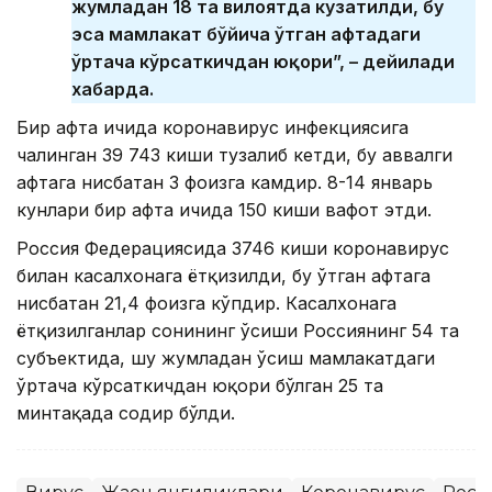
жумладан 18 та вилоятда кузатилди, бу
эса мамлакат бўйича ўтган ҳафтадаги
ўртача кўрсаткичдан юқори”, – дейилади
хабарда.
Бир ҳафта ичида коронавирус инфекциясига
чалинган 39 743 киши тузалиб кетди, бу аввалги
ҳафтага нисбатан 3 фоизга камдир. 8-14 январь
кунлари бир ҳафта ичида 150 киши вафот этди.
Россия Федерациясида 3746 киши коронавирус
билан касалхонага ётқизилди, бу ўтган ҳафтага
нисбатан 21,4 фоизга кўпдир. Касалхонага
ётқизилганлар сонининг ўсиши Россиянинг 54 та
субъектида, шу жумладан ўсиш мамлакатдаги
ўртача кўрсаткичдан юқори бўлган 25 та
минтақада содир бўлди.