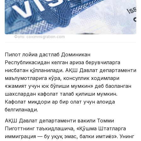
Фото: coximmigration.com
Пилот лойиҳа дастлаб Доминикан
Республикасидан келган ариза берувчиларга
нисбатан қўлланилади. АҚШ Давлат департаменти
маълумотларига кўра, консуллик ходимлари
«жамият учун юк бўлиши мумкин» деб баҳоланган
шахслардан кафолат талаб қилиши мумкин.
Кафолат миқдори ҳар бир ҳолат учун алоҳида
белгиланади.
АҚШ Давлат департаменти вакили Томми
Пиготтнинг таъкидлашича, «Қўшма Штатларга
иммиграция — бу ҳуқуқ эмас, балки имтиёз». Унинг