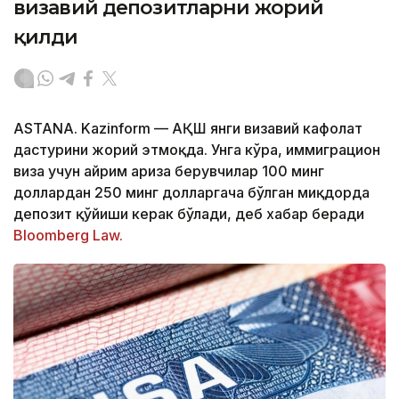
визавий депозитларни жорий
қилди
ASTANA. Kazinform — АҚШ янги визавий кафолат
дастурини жорий этмоқда. Унга кўра, иммиграцион
виза учун айрим ариза берувчилар 100 минг
доллардан 250 минг долларгача бўлган миқдорда
депозит қўйиши керак бўлади, деб хабар беради
Bloomberg Law.