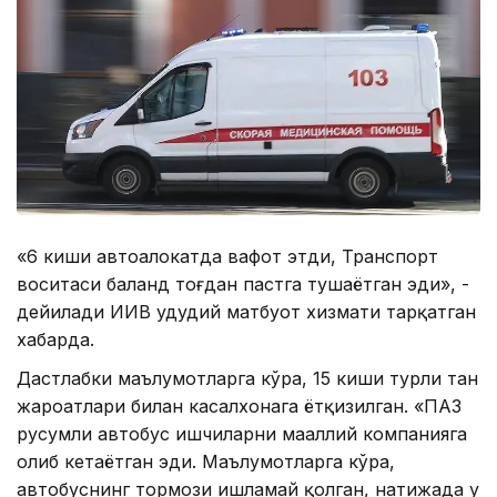
«6 киши автоҳалокатда вафот этди, Транспорт
воситаси баланд тоғдан пастга тушаётган эди», -
дейилади ИИВ ҳудудий матбуот хизмати тарқатган
хабарда.
Дастлабки маълумотларга кўра, 15 киши турли тан
жароҳатлари билан касалхонага ётқизилган. «ПАЗ
русумли автобус ишчиларни маҳаллий компанияга
олиб кетаётган эди. Маълумотларга кўра,
автобуснинг тормози ишламай қолган, натижада у