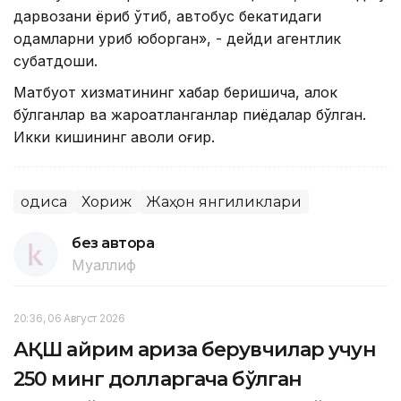
дарвозани ёриб ўтиб, автобус бекатидаги
одамларни уриб юборган», - дейди агентлик
суҳбатдоши.
Матбуот хизматининг хабар беришича, ҳалок
бўлганлар ва жароҳатланганлар пиёдалар бўлган.
Икки кишининг аҳволи оғир.
Ҳодиса
Хориж
Жаҳон янгиликлари
без автора
Муаллиф
20:36, 06 Август 2026
АҚШ айрим ариза берувчилар учун
250 минг долларгача бўлган