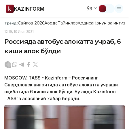
KAZINFORM
ЎЗ
Сайлов-2026
Ақорда
Тайинлов
Ҳодиса
Қонун ва интизо
Тренд:
12:19, 10 Июн 2021
Россияда автобус ҳалокатга учраб, 6
киши ҳалок бўлди
MOSCOW. TASS - Kazinform – Россиянинг
Свердловск вилоятида автобус ҳалокатга учраши
оқибатида 6 киши ҳалок бўлди. Бу ҳақда Kazinform
TASSга асосланиб хабар беради.