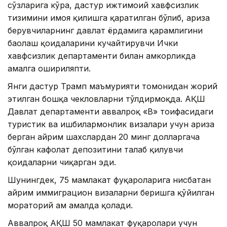
сўзларига кўра, дастур ижтимоий хавфсизлик
тизимини ҳимоя қилишга қаратилган бўлиб, ариза
берувчиларнинг давлат ёрдамига қарамлигини
баҳолаш қоидаларини кучайтирувчи Ички
хавфсизлик департаменти билан ҳамкорликда
амалга ошириляпти.
Янги дастур Трамп маъмурияти томонидан жорий
этилган бошқа чекловларни тўлдирмоқда. АҚШ
Давлат департаменти аввалроқ «B» тоифасидаги
туристик ва ишбилармонлик визалари учун ариза
берган айрим шахслардан 20 минг долларгача
бўлган кафолат депозитини талаб қилувчи
қоидаларни чиқарган эди.
Шунингдек, 75 мамлакат фуқароларига нисбатан
айрим иммиграцион визаларни беришга қўйилган
мораторий ҳам амалда қолади.
Аввалроқ АҚШ 50 мамлакат фуқаролари учун