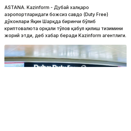
ASTANA. Kazinform - Дубай халқаро
аэропортларидаги божсиз савдо (Duty Free)
дўконлари Яқин Шарқда биринчи бўлиб
криптовалюта орқали тўлов қабул қилиш тизимини
жорий этди, деб хабар беради Kazinform агентлиги.
Фото: Gulf Business