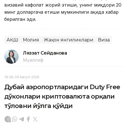
визавий кафолат жорий этиши, унинг миқдори 20
минг долларгача етиши мумкинлиги ҳақида хабар
берилган эди.
АҚШ
Молия
Жаҳон янгиликлари
Виза
Ляззат Сейданова
Муаллиф
19:38, 06 Август 2026
Дубай аэропортларидаги Duty Free
дўконлари криптовалюта орқали
тўловни йўлга қўйди