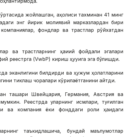
оҳлантирмоқда.
ўртасида жойлашган, аҳолиси тахминан 41 минг
адаги энг йирик молиявий марказлардан бири
о компаниялар, фондлар ва трастлар рўйхатдан
ар ва трастларнинг ҳақиқий фойдали эгалари
ий реестрга (VwbP) кириш ҳуқуқига эга бўлишди.
усда эканлигини билдирди ва ҳужум ҳолатларини
игини тиклаш чоралари кўрилаётганини айтди.
ан ташқари Швейцария, Германия, Австрия ва
 мумкин. Реестрда уларнинг исмлари, туғилган
ти ва компания ёки фонддаги роли ҳақидаги
ларнинг таъкидлашича, бундай маълумотлар