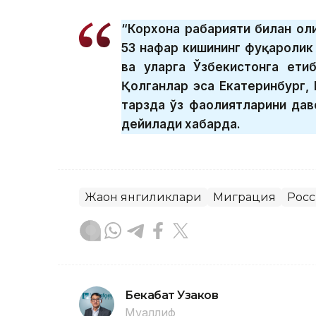
“Корхона раҳбарияти билан о
53 нафар кишининг фуқаролик
ва уларга Ўзбекистонга ети
Қолганлар эса Екатеринбург,
тарзда ўз фаолиятларини дав
дейилади хабарда.
Жаҳон янгиликлари
Миграция
Рос
Бекабат Узаков
Муаллиф