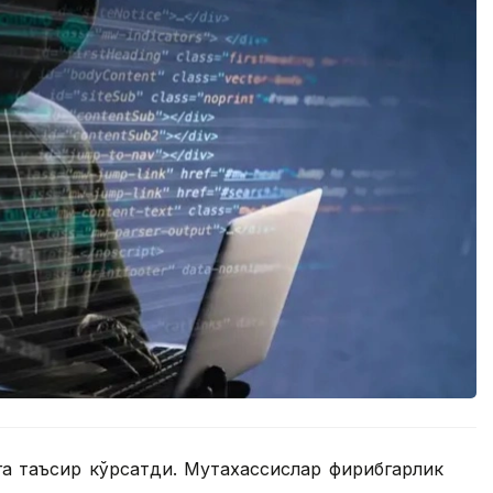
а таъсир кўрсатди. Мутахассислар фирибгарлик