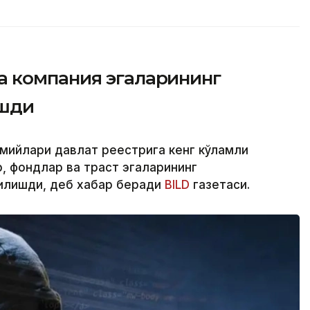
 компания эгаларининг
ашди
смийлари давлат реестрига кенг кўламли
 фондлар ва траст эгаларининг
қилишди, деб хабар беради
BILD
газетаси.