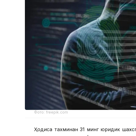
Фото: freepik.com
Ҳодиса тахминан 31 минг юридик шахсг