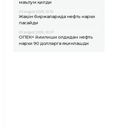
маълум қилди
03 avgust 2026, 10:10
Жаҳон биржаларида нефть нархи
пасайди
02 avgust 2026, 10:37
ОПEК+ йиғилиши олдидан нефть
нархи 90 долларга яқинлашди