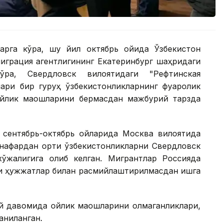
арга кўра, шу йил октябрь ойида Ўзбекистон
т миграция агентлигининг Екатеринбург шаҳридаги
ўра, Свердловск вилоятидаги "Рефтинская
ари бир гуруҳ ўзбекистонликларнинг фуқаролик
ойлик маошларини бермасдан мажбурий тарзда
 сентябрь-октябрь ойларида Москва вилоятида
нафардан ортиқ ўзбекистонликларни Свердловск
ўжалигига олиб келган. Мигрантлар Россияда
вчи ҳужжатлар билан расмийлаштирилмасдан ишга
ой давомида ойлик маошларини олмаганликлари,
ниқланган.