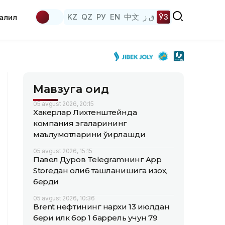
KZ
QZ
РУ
EN
中文
ق ز
ЎЗ
аҳлил
Мавзуга оид
05 avgust 2026, 20:15
Хакерлар Лихтенштейнда
компания эгаларининг
маълумотларини ўғирлашди
05 avgust 2026, 15:15
Павел Дуров Telegramнинг App
Storeдан олиб ташланишига изоҳ
берди
05 avgust 2026, 10:36
Brent нефтининг нархи 13 июлдан
бери илк бор 1 баррель учун 79