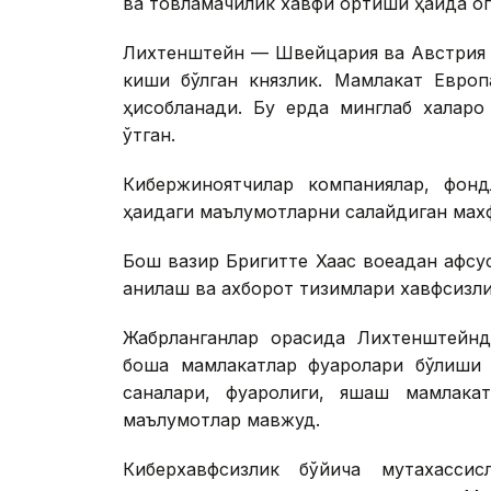
ва товламачилик хавфи ортиши ҳақида ог
Лихтенштейн — Швейцария ва Австрия 
киши бўлган князлик. Мамлакат Европ
ҳисобланади. Бу ерда минглаб халқар
ўтган.
Кибержиноятчилар компаниялар, фондл
ҳақидаги маълумотларни сақлайдиган махф
Бош вазир Бригитте Хаас воқеадан афс
аниқлаш ва ахборот тизимлари хавфсизл
Жабрланганлар орасида Лихтенштейнд
бошқа мамлакатлар фуқаролари бўлиши
саналари, фуқаролиги, яшаш мамлака
маълумотлар мавжуд.
Киберхавфсизлик бўйича мутахассис