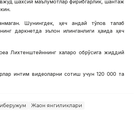
авжуд шахсий маълумотлар фирибгарлик, шантаж
кин.
нмаган. Шунингдек, ҳеч қандай тўлов талаб
нинг даркнетда эълон қилинганлиги ҳақида ҳеч
оқеа Лихтенштейннинг халқаро обрўсига жиддий
ерлар интим видеоларни сотиш учун 120 000 та
иберҳужум
Жаҳон янгиликлари