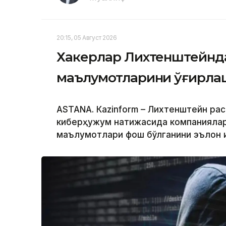
20:15, 05 Август 2026
Хакерлар Лихтенштейнда
маълумотларини ўғирл
ASTANА. Кazinform – Лихтенштейн ра
киберҳужум натижасида компаниялар,
маълумотлари фош бўлганини эълон 