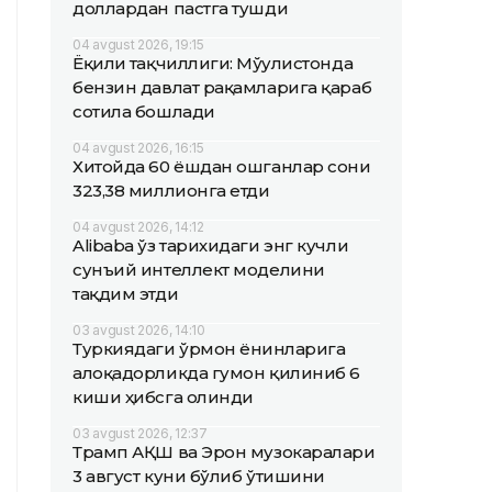
доллардан пастга тушди
04 avgust 2026, 19:15
Ёқилғи тақчиллиги: Мўғулистонда
бензин давлат рақамларига қараб
сотила бошлади
04 avgust 2026, 16:15
Хитойда 60 ёшдан ошганлар сони
323,38 миллионга етди
04 avgust 2026, 14:12
Alibaba ўз тарихидаги энг кучли
сунъий интеллект моделини
тақдим этди
03 avgust 2026, 14:10
Туркиядаги ўрмон ёнғинларига
алоқадорликда гумон қилиниб 6
киши ҳибсга олинди
03 avgust 2026, 12:37
Трамп АҚШ ва Эрон музокаралари
3 август куни бўлиб ўтишини