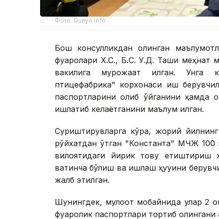
Фото: Dunyo.info
Бош консулликдан олинган маълумотл
фуқаролари Х.С., Б.С. У.Д. Ташқи меҳна
вакилига мурожаат қилган. Унга к
птицефабрика" корхонаси иш берувчил
паспортларини олиб қўйганини ҳамда 
ишлатиб келаётганини маълум қилган.
Суриштирувларга кўра, жорий йилнинг
рўйхатдан ўтган "Константа" МЧЖ 100 
вилоятидаги йирик товуқ етиштириш х
вақтинча бўлиш ва ишлаш ҳуқуқини беру
жалб этилган.
Шунингдек, мулоқот мобайнида улар 2 
фуқаролик паспортлари тортиб олингани а