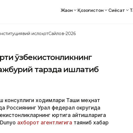
Жаҳон
Қозоғистон
Сиёсат
Т
нституциявий ислоҳот
Сайлов-2026
ртиқ ўзбекистонликнинг
мажбурий тарзда ишлатиб
ш консуллиги ходимлари Ташқи меҳнат
да Россиянинг Урал федерал округида
екистонликларнинг юртига қайтишларига
Dunyo
ахборот агентлигига
таяниб хабар