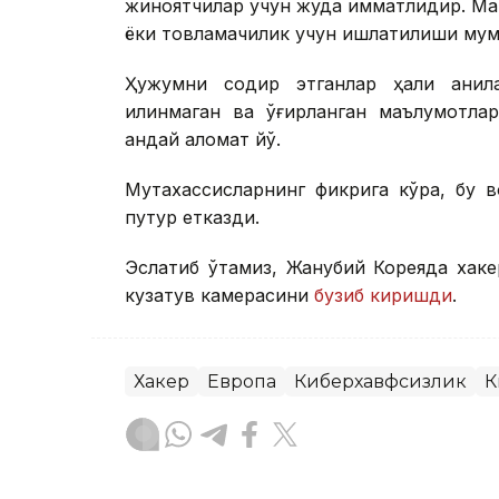
жиноятчилар учун жуда қимматлидир. М
ёки товламачилик учун ишлатилиши мум
Ҳужумни содир этганлар ҳали аниқла
қилинмаган ва ўғирланган маълумотлар
қандай аломат йўқ.
Мутахассисларнинг фикрига кўра, бу в
путур етказди.
Эслатиб ўтамиз, Жанубий Кореяда хак
кузатув камерасини
бузиб киришди
.
Хакер
Европа
Киберхавфсизлик
К