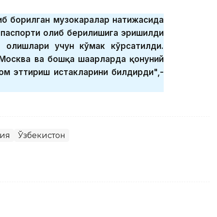
либ борилган музокаралар натижасида
 паспорти олиб берилишига эришилди
б олишлари учун кўмак кўрсатилди.
 Москва ва бошқа шаҳарларда қонуний
ом эттириш истакларини билдирди",-
сия
Ўзбекистон