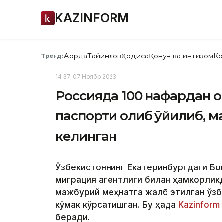
KAZINFORM
Ақорда
Тайинлов
Ҳодиса
Қонун ва интизом
Ко
Тренд:
14:37, 07 Ноябр 2023
Россияда 100 нафардан о
паспорти олиб қўйилиб, 
келинган
Ўзбекистоннинг Екатеринбургдаги Бо
миграция агентлиги билан ҳамкорлик
мажбурий меҳнатга жалб этилган ўзб
кўмак кўрсатишган. Бу ҳақда
Kazinform
беради.