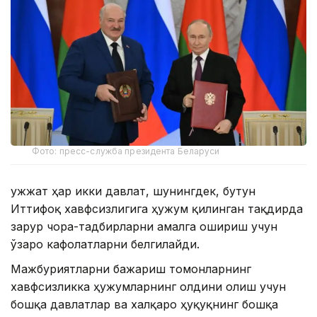
Фото: пресс-служба президента Беларуси
Ҳужжат ҳар икки давлат, шунингдек, бутун
Иттифоқ хавфсизлигига ҳужум қилинган тақдирда
зарур чора-тадбирларни амалга ошириш учун
ўзаро кафолатларни белгилайди.
Мажбуриятларни бажариш томонларнинг
хавфсизликка ҳужумларнинг олдини олиш учун
бошқа давлатлар ва халқаро ҳуқуқнинг бошқа