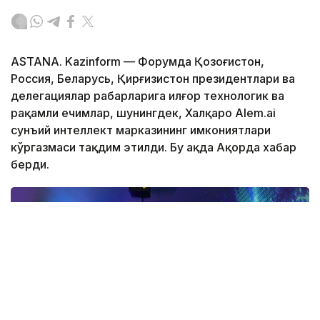
ASTANA. Kazinform — Форумда Қозоғистон,
Россия, Беларусь, Қирғизистон президентлари ва
делегациялар раҳбарларига илғор технологик ва
рақамли ечимлар, шунингдек, Халқаро Alem.ai
сунъий интеллект марказининг имкониятлари
кўргазмаси тақдим этилди. Бу ҳақда Ақорда хабар
берди.