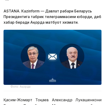
ASTANА. Кazinform — Давлат раҳбари Беларусь
Президентига табрик телеграммасини юборди, деб
хабар беради Ақорда матбуот хизмати.
Фото: Ақорда
Қасим-Жомарт Тоқаев Александр Лукашенкони