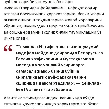
субъектлари билан муносабатлари
имкониятларидан фойдаланиш, нафақат содир
этилган босқинчилик ҳаракатларига, балки уларни
амалга ошириш таҳдидларига жавоб чораларини
кўришни, шунингдек зарур ҳарбий, ҳарбий-техник
ва бошқа ёрдамни зудлик билан таъминлашни ўз
ичига олади.
“Томонлар Иттифоқ давлатининг умумий
мудофаа майдони доирасида Беларусь ва
Россия хавфсизлигини мустаҳкамлаш
мақсадида замонавий чақириқларга
самарали жавоб бериш бўйича
биргаликдаги саъй-ҳаракатларни
оширишда давом этадилар”, — дейилади
БелТА агентлиги хабарида.
Агентлик таъкидлаганидек, келишувда кўзда
тутилган ҳамкорлик чуқур характерга эга бўлиб,