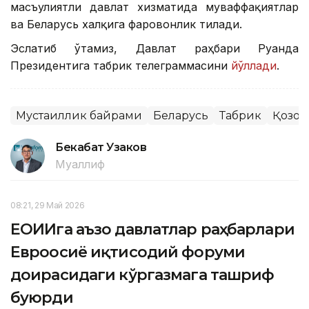
масъулиятли давлат хизматида муваффақиятлар
ва Беларусь халқига фаровонлик тилади.
Эслатиб ўтамиз, Давлат раҳбари Руанда
Президентига табрик телеграммасини
йўллади
.
Мустақиллик байрами
Беларусь
Табрик
Қозоғ
Бекабат Узаков
Муаллиф
08:21, 29 Май 2026
ЕОИИга аъзо давлатлар раҳбарлари
Евроосиё иқтисодий форуми
доирасидаги кўргазмага ташриф
буюрди