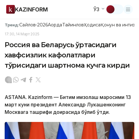
KAZINFORM
ЎЗ
Сайлов-2026
Ақорда
Тайинлов
Ҳодиса
Қонун ва интизо
Тренд:
17:30, 14 Март 2025
Россия ва Беларусь ўртасидаги
хавфсизлик кафолатлари
тўғрисидаги шартнома кучга кирди
ASTANA. Kazinform — Битим имзолаш маросими 13
март куни президент Александр Лукашенконинг
Москвага ташрифи доирасида бўлиб ўтди.