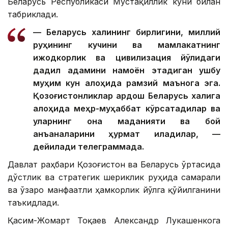
Беларусь Республикаси Мустақиллик куни билан
табриклади.
— Беларусь халқининг бирлигини, миллий
руҳининг кучини ва мамлакатнинг
ижодкорлик ва цивилизация йўлидаги
дадил қадамини намоён этадиган ушбу
муҳим кун алоҳида рамзий маънога эга.
Қозоғистонликлар қардош Беларусь халқига
алоҳида меҳр-муҳаббат кўрсатадилар ва
уларнинг она маданияти ва бой
анъаналарини ҳурмат қиладилар, —
дейилади телеграммада.
Давлат раҳбари Қозоғистон ва Беларусь ўртасида
дўстлик ва стратегик шериклик руҳида самарали
ва ўзаро манфаатли ҳамкорлик йўлга қўйилганини
таъкидлади.
Қасим-Жомарт Тоқаев Александр Лукашенкога