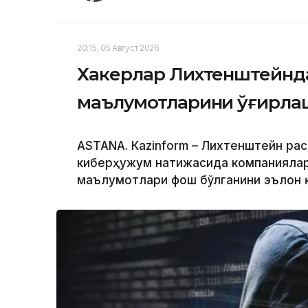
20:15, 05 Август 2026
Хакерлар Лихтенштейнда
маълумотларини ўғирл
ASTANА. Кazinform – Лихтенштейн ра
киберҳужум натижасида компаниялар,
маълумотлари фош бўлганини эълон 