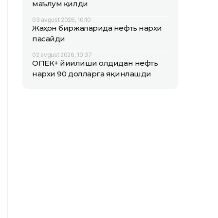
маълум қилди
03 avgust 2026, 10:10
Жаҳон биржаларида нефть нархи
пасайди
02 avgust 2026, 10:37
ОПEК+ йиғилиши олдидан нефть
нархи 90 долларга яқинлашди