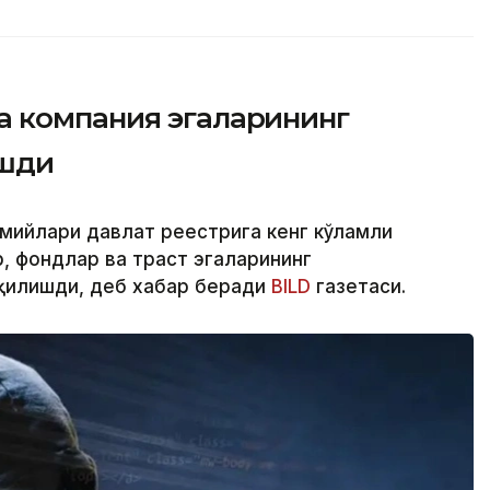
 компания эгаларининг
ашди
смийлари давлат реестрига кенг кўламли
 фондлар ва траст эгаларининг
қилишди, деб хабар беради
BILD
газетаси.