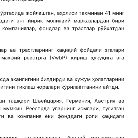
ўртасида жойлашган, аҳолиси тахминан 41 минг
адаги энг йирик молиявий марказлардан бири
о компаниялар, фондлар ва трастлар рўйхатдан
ар ва трастларнинг ҳақиқий фойдали эгалари
 махфий реестрга (VwbP) кириш ҳуқуқига эга
усда эканлигини билдирди ва ҳужум ҳолатларини
игини тиклаш чоралари кўрилаётганини айтди.
ан ташқари Швейцария, Германия, Австрия ва
 мумкин. Реестрда уларнинг исмлари, туғилган
ти ва компания ёки фонддаги роли ҳақидаги
ларнинг таъкидлашича, бундай маълумотлар