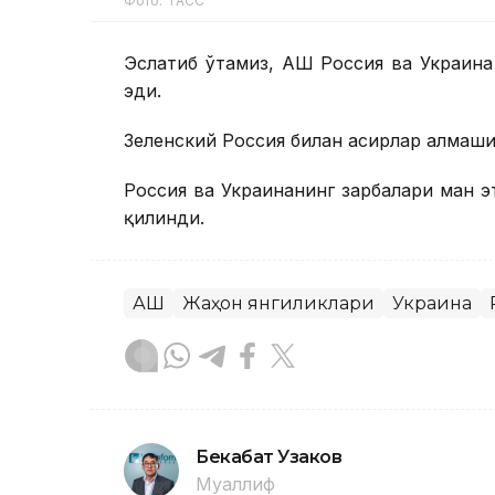
Фото: ТАСС
Эслатиб ўтамиз, АҚШ Россия ва Украин
эди.
Зеленский Россия билан асирлар алмаш
Россия ва Украинанинг зарбалари ман э
қилинди.
АҚШ
Жаҳон янгиликлари
Украина
Бекабат Узаков
Муаллиф