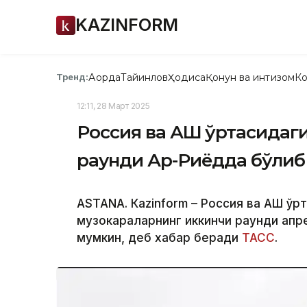
KAZINFORM
Ақорда
Тайинлов
Ҳодиса
Қонун ва интизом
Ко
Тренд:
12:11, 28 Март 2025
Россия ва АҚШ ўртасидаг
раунди Ар-Риёдда бўлиб
ASTANA. Кazinform – Россия ва АҚШ ў
музокараларнинг иккинчи раунди апр
мумкин, деб хабар беради
ТАСС
.