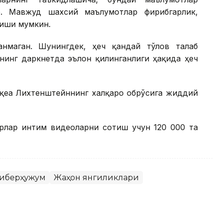
. Мавжуд шахсий маълумотлар фирибгарлик,
лиши мумкин.
нмаган. Шунингдек, ҳеч қандай тўлов талаб
нинг даркнетда эълон қилинганлиги ҳақида ҳеч
оқеа Лихтенштейннинг халқаро обрўсига жиддий
ерлар интим видеоларни сотиш учун 120 000 та
иберҳужум
Жаҳон янгиликлари