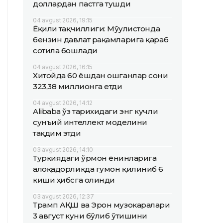
доллардан пастга тушди
04 avgust 2026, 19:15
Ёқилғи тақчиллиги: Мўғулистонда
бензин давлат рақамларига қараб
сотила бошлади
04 avgust 2026, 16:15
Хитойда 60 ёшдан ошганлар сони
323,38 миллионга етди
04 avgust 2026, 14:12
Alibaba ўз тарихидаги энг кучли
сунъий интеллект моделини
тақдим этди
03 avgust 2026, 14:10
Туркиядаги ўрмон ёнғинларига
алоқадорликда гумон қилиниб 6
киши ҳибсга олинди
03 avgust 2026, 12:37
Трамп АҚШ ва Эрон музокаралари
3 август куни бўлиб ўтишини