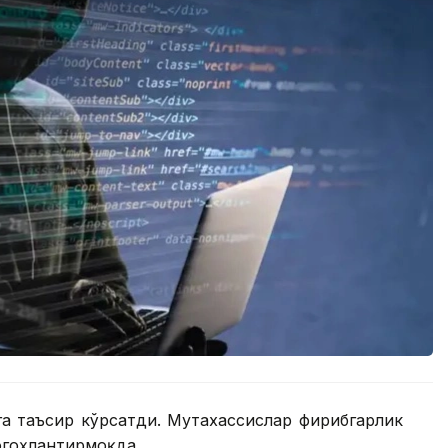
а таъсир кўрсатди. Мутахассислар фирибгарлик
огоҳлантирмоқда.