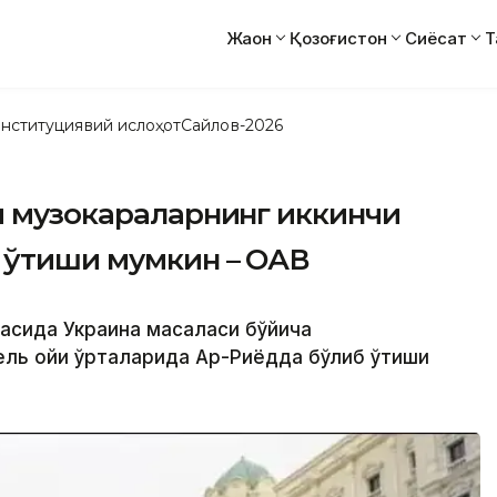
Жаҳон
Қозоғистон
Сиёсат
Т
нституциявий ислоҳот
Сайлов-2026
и музокараларнинг иккинчи
 ўтиши мумкин – ОАВ
ртасида Украина масаласи бўйича
ель ойи ўрталарида Ар-Риёдда бўлиб ўтиши