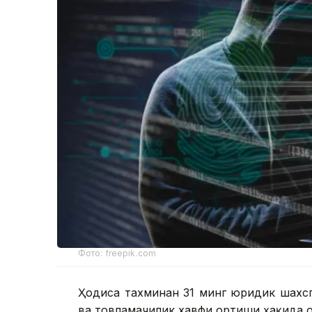
Фото: freepik.com
Ҳодиса тахминан 31 минг юридик шахсг
ва товламачилик хавфи ортиши ҳақида 