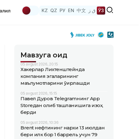
KZ
QZ
РУ
EN
中文
ق ز
ЎЗ
аҳлил
Мавзуга оид
05 avgust 2026, 20:15
Хакерлар Лихтенштейнда
компания эгаларининг
маълумотларини ўғирлашди
05 avgust 2026, 15:15
Павел Дуров Telegramнинг App
Storeдан олиб ташланишига изоҳ
берди
05 avgust 2026, 10:36
Brent нефтининг нархи 13 июлдан
бери илк бор 1 баррель учун 79