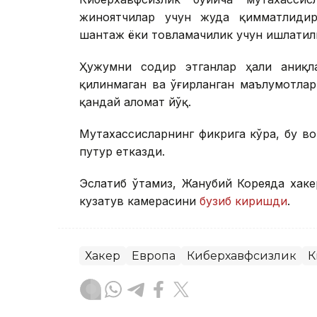
жиноятчилар учун жуда қимматлидир
шантаж ёки товламачилик учун ишлати
Ҳужумни содир этганлар ҳали аниқла
қилинмаган ва ўғирланган маълумотлар
қандай аломат йўқ.
Мутахассисларнинг фикрига кўра, бу в
путур етказди.
Эслатиб ўтамиз, Жанубий Кореяда хак
кузатув камерасини
бузиб киришди
.
Хакер
Европа
Киберхавфсизлик
К