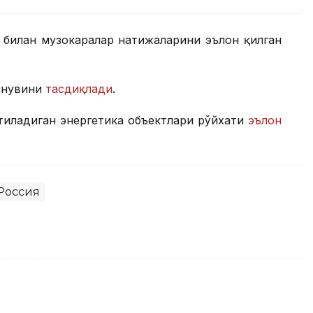
а билан музокаралар натижаларини эълон қилган
инувини
тасдиқлади
.
тиладиган энергетика объектлари рўйхати
эълон
Россия