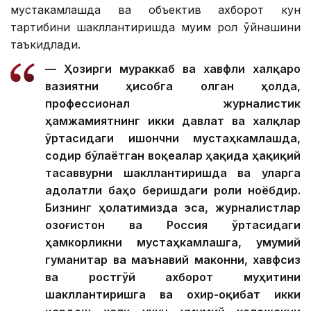
мустаҳкамлашда ва объектив ахборот кун
тартибини шакллантиришда муҳим рол ўйнашини
таъкидлади.
— Ҳозирги мураккаб ва хавфли халқаро
вазиятни ҳисобга олган ҳолда,
профессионал журналистик
ҳамжамиятнинг икки давлат ва халқлар
ўртасидаги ишончни мустаҳкамлашда,
содир бўлаётган воқеалар ҳақида ҳақиқий
тасаввурни шакллантиришда ва уларга
адолатли баҳо беришдаги роли ноёбдир.
Бизнинг ҳолатимизда эса, журналистлар
Қозоғистон ва Россия ўртасидаги
ҳамкорликни мустаҳкамлашга, умумий
гуманитар ва маънавий маконни, хавфсиз
ва ростгўй ахборот муҳитини
шакллантиришга ва охир-оқибат икки