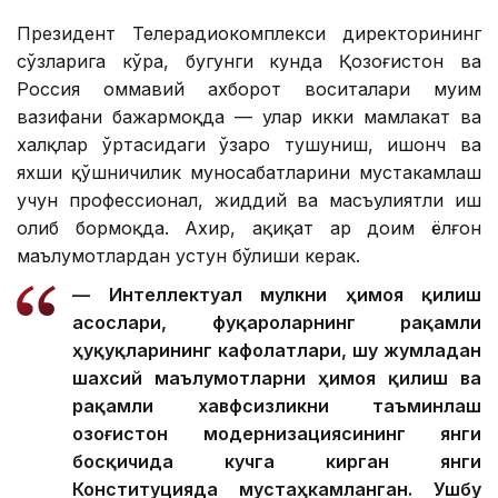
Президент Телерадиокомплекси директорининг
сўзларига кўра, бугунги кунда Қозоғистон ва
Россия оммавий ахборот воситалари муҳим
вазифани бажармоқда — улар икки мамлакат ва
халқлар ўртасидаги ўзаро тушуниш, ишонч ва
яхши қўшничилик муносабатларини мустаҳкамлаш
учун профессионал, жиддий ва масъулиятли иш
олиб бормоқда. Ахир, ҳақиқат ҳар доим ёлғон
маълумотлардан устун бўлиши керак.
— Интеллектуал мулкни ҳимоя қилиш
асослари, фуқароларнинг рақамли
ҳуқуқларининг кафолатлари, шу жумладан
шахсий маълумотларни ҳимоя қилиш ва
рақамли хавфсизликни таъминлаш
Қозоғистон модернизациясининг янги
босқичида кучга кирган янги
Конституцияда мустаҳкамланган. Ушбу