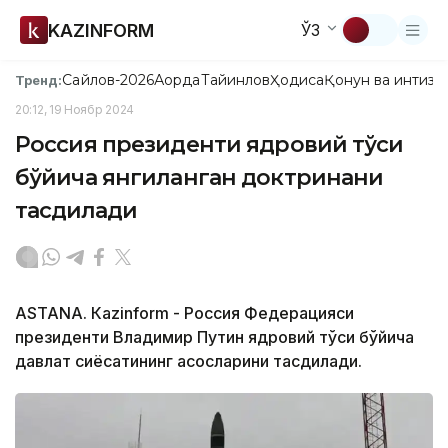
KAZINFORM
ЎЗ
Сайлов-2026
Ақорда
Тайинлов
Ҳодиса
Қонун ва интизо
Тренд:
20:12, 19 Ноябр 2024
Россия президенти ядровий тўсиқ
бўйича янгиланган доктринани
тасдиқлади
ASTANА. Кazinform - Россия Федерацияси
президенти Владимир Путин ядровий тўсиқ бўйича
давлат сиёсатининг асосларини тасдиқлади.