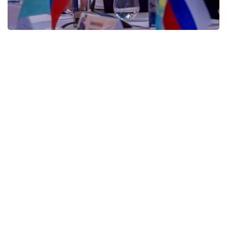
Фото: Kazinform
У Қозоғистоннинг рақамлаштириш ва сунъий
интеллектни ривожлантириш соҳасидаги
ютуқларига тўхталиб, сунъий интеллект
тўғрисидаги қонуннинг қабул қилиниши, Рақамли
кодни ишлаб чиқиш бўйича ишлар ва бу соҳада
таълим тизимининг ривожланишини таъкидлади.
Унинг сўзларига кўра, бу тажриба россиялик
ҳамкасблар учун ҳам қизиқиш уйғотади.