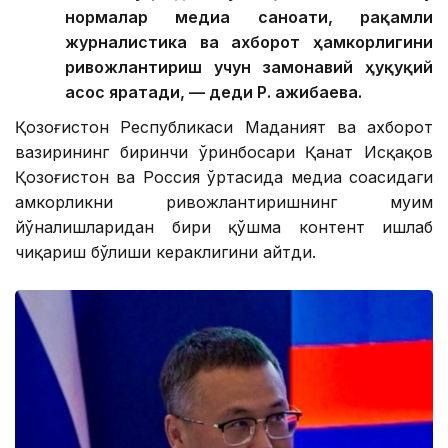
нормалар медиа саноати, рақамли
журналистика ва ахборот ҳамкорлигини
ривожлантириш учун замонавий ҳуқуқий
асос яратади, — деди Р. Қажибаева.
Қозоғистон Республикаси Маданият ва ахборот
вазирининг биринчи ўринбосари Қанат Исқақов
Қозоғистон ва Россия ўртасида медиа соҳасидаги
ҳамкорликни ривожлантиришнинг муҳим
йўналишларидан бири қўшма контент ишлаб
чиқариш бўлиши кераклигини айтди.