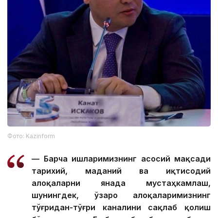
Фото: Kazinform
— Барча ишларимизнинг асосий мақсади
тарихий, маданий ва иқтисодий
алоқаларни янада мустаҳкамлаш,
шунингдек, ўзаро алоқаларимизнинг
тўғридан-тўғри каналини сақлаб қолиш