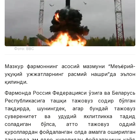
Фото: BBC
Мазкур фармоннинг асосий мазмуни “Меъёрий-
ҳуқуқий ҳужжатларнинг расмий нашри”да эълон
қилинди.
Фармонда Россия Федерацияси ўзига ва Беларусь
Республикасига ташқи тажовуз содир бўлган
тақдирда, шунингдек, агар бундай тажовуз
суверенитет ва ҳудудий яхлитликка таҳдид
соладиган бўлса, ҳатто тажовуз оддий
қуроллардан фойдаланган ҳолда амалга оширилган
тақдирда ҳам ядро қуролидан фойдаланиши қайд