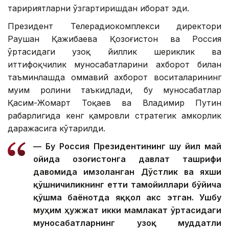
таҳририятларни ўзгартиришдан иборат эди.
Президент Телерадиокомплекси директори
Раушан Қажибаева Қозоғистон ва Россия
ўртасидаги узоқ йиллик шериклик ва
иттифоқчилик муносабатларини ахборот билан
таъминлашда оммавий ахборот воситаларининг
муҳим ролини таъкидлади, бу муносабатлар
Қасим-Жомарт Тоқаев ва Владимир Путин
раҳбарлигида кенг қамровли стратегик ҳамкорлик
даражасига кўтарилди.
— Бу Россия Президентининг шу йил май
ойида Қозоғистонга давлат ташрифи
давомида имзоланган Дўстлик ва яхши
қўшничиликнинг етти тамойиллари бўйича
қўшма баёнотда яққол акс этган. Ушбу
муҳим ҳужжат икки мамлакат ўртасидаги
муносабатларнинг узоқ муддатли