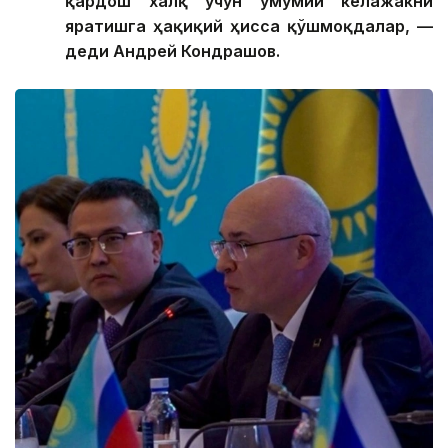
қардош халқ учун умумий келажакни
яратишга ҳақиқий ҳисса қўшмоқдалар, —
деди Андрей Кондрашов.