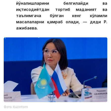
йўналишларини белгилайди ва
иқтисодиётдан тортиб маданият ва
таълимгача бўлган кенг кўламли
масалаларни қамраб олади, — деди Р.
Қажибаева.
Фото: Kazinform