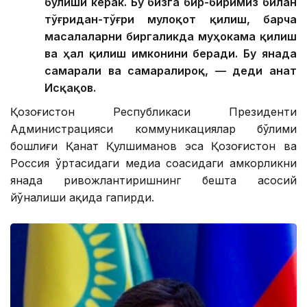
бўлиши керак. Бу бизга бир-биримиз билан
тўғридан-тўғри мулоқот қилиш, барча
масалаларни биргаликда муҳокама қилиш
ва ҳал қилиш имконини беради. Бу янада
самарали ва самаралироқ, — деди Қанат
Исқақов.
Қозоғистон Республикаси Президенти
Администрацияси коммуникациялар бўлими
бошлиғи Қанат Қулшиманов эса Қозоғистон ва
Россия ўртасидаги медиа соҳасидаги ҳамкорликни
янада ривожлантиришнинг бешта асосий
йўналиши ҳақида гапирди.