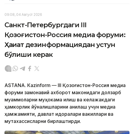
09:08, 04 Август 2026
Санкт-Петербургдаги III
Қозоғистон-Россия медиа форуми:
Ҳақиқат дезинформациядан устун
бўлиши керак
ASTANА. Кazinform — III Қозоғистон-Россия медиа
форуми замонавий ахборот маконидаги долзарб
муаммоларни муҳокама қилиш ва келажакдаги
ҳамкорлик йўналишларини аниқлаш учун медиа
ҳамжамияти, давлат идоралари вакиллари ва
мутахассисларни бирлаштирди.