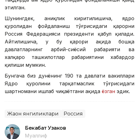
этилган.
Шунингдек, аниқлик киритилишича, ядро
қуролидан фойдаланиш тўғрисидаги қарорни
Россия Федерацияси президенти қабул қилади.
Айтилишича, у бу қарори ҳақида бошқа
давлатларнинг ҳарбий-сиёсий раҳбарияти ва
халқаро ташкилотлар раҳбариятини хабардор
қилиши мумкин.
Бунгача биз дунёнинг 190 та давлати вакиллари
Ядро қуролини тарқатмаслик тўғрисидаги
шартномани ишлаб чиқаётгани ҳақида
ёзган
эдик.
Жаҳон янгиликлари
Россия
Бекабат Узаков
Муаллиф