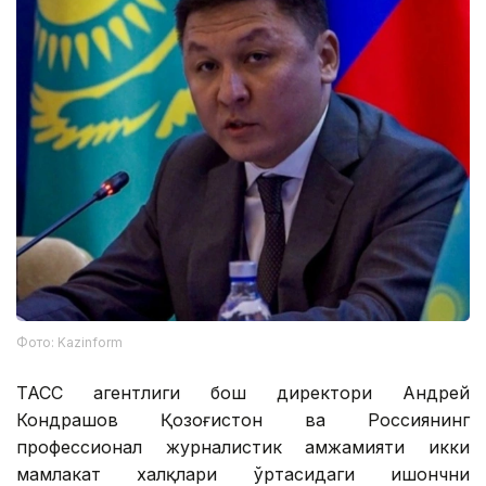
Фото: Kazinform
ТАСС агентлиги бош директори Андрей
Кондрашов Қозоғистон ва Россиянинг
профессионал журналистик ҳамжамияти икки
мамлакат халқлари ўртасидаги ишончни