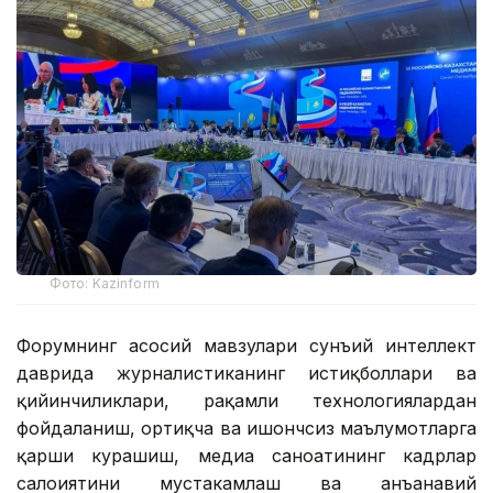
Фото: Kazinform
Форумнинг асосий мавзулари сунъий интеллект
даврида журналистиканинг истиқболлари ва
қийинчиликлари, рақамли технологиялардан
фойдаланиш, ортиқча ва ишончсиз маълумотларга
қарши курашиш, медиа саноатининг кадрлар
салоҳиятини мустаҳкамлаш ва анъанавий