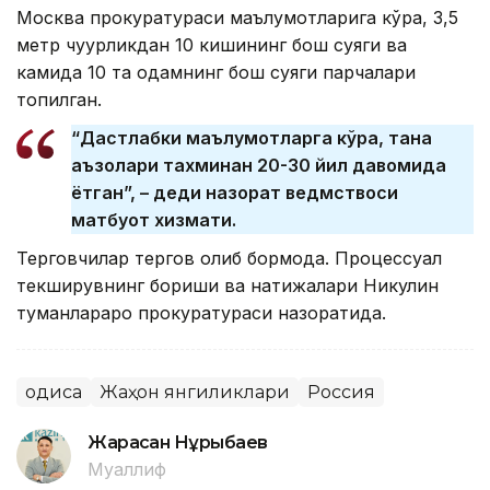
Москва прокуратураси маълумотларига кўра, 3,5
метр чуқурликдан 10 кишининг бош суяги ва
камида 10 та одамнинг бош суяги парчалари
топилган.
“Дастлабки маълумотларга кўра, тана
аъзолари тахминан 20-30 йил давомида
ётган”, – деди назорат ведмствоси
матбуот хизмати.
Терговчилар тергов олиб бормоқда. Процессуал
текширувнинг бориши ва натижалари Никулин
туманлараро прокуратураси назоратида.
Ҳодиса
Жаҳон янгиликлари
Россия
Жарасқан Нұрыбаев
Муаллиф