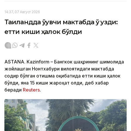
14:37, 07 Август 2026
Таиландда ўқувчи мактабда ўқ узди:
етти киши ҳалок бўлди
ASTANA. Kazinform – Бангкок шаҳрининг шимолида
жойлашган Нонтхабури вилоятидаги мактабда
содир бўлган отишма оқибатида етти киши ҳалок
бўлди, яна 15 киши жароҳат олди, деб хабар
беради
Reuters
.