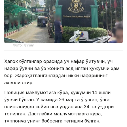
Фото: ข่าวสด
Ҳалок бўлганлар орасида уч нафар ўқитувчи, уч
нафар ўқувчи ва ўз жонига қасд қилган ҳужумчи ҳам
бор. Жароҳатланганлардан икки нафарининг
аҳволи оғир.
Полиция маълумотига кўра, ҳужумчи 14 ёшли
ўқувчи бўлган. У камида 26 марта ўқ узган, қўлга
олинганидан кейин эса ундан яна 34 та ўқ-дори
топилган. Дастлабки маълумотларга кўра,
тўппонча унинг бобосига тегишли бўлган.