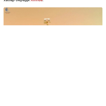
Фото: Xinhua
Иншоот Аньхой вилоятининг Хэфэй шаҳрида
жойлашган Чуқур коинотни тадқиқ этиш илмий-
технологик шаҳарчасининг биринчи босқичи
ҳудудида барпо этилади. Лаборатория
фаолиятининг бир қисмини Чуқур коинотни тадқиқ