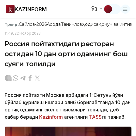
KAZINFORM
ЎЗ
Сайлов-2026
Ақорда
Тайинлов
Ҳодиса
Қонун ва интизо
Тренд:
11:49, 22 Ноябр 2023
Россия пойтахтидаги ресторан
остидан 10 дан ортиқ одамнинг бош
суяги топилди
Россия пойтахти Москва ғарбидаги 1-Сетунь йўли
бўйлаб қурилиш ишлари олиб борилаётганда 10 дан
ортиқ одамнинг скелет қисмлари топилди, деб
хабар беради
Kazinform
агентлиги
ТАSS
га таяниб.