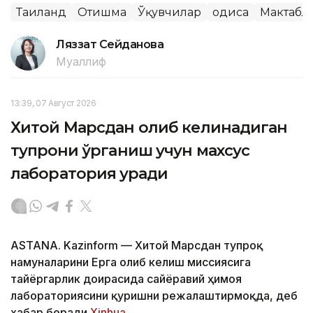
Таиланд
Отишма
Ўқувчилар
Ҳодиса
Мактабл
Ляззат Сейданова
Муаллиф
13:39, 07 Август 2026
Хитой Марсдан олиб келинадиган
тупроқни ўрганиш учун махсус
лаборатория қуради
ASTANA. Kazinform — Хитой Марсдан тупроқ
намуналарини Ерга олиб келиш миссиясига
тайёргарлик доирасида сайёравий ҳимоя
лабораториясини қуришни режалаштирмоқда, деб
хабар беради
Xinhua
.