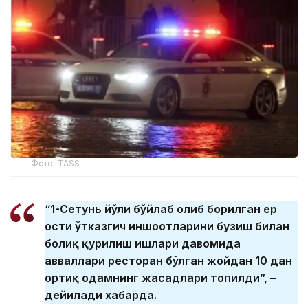
Фото: ТАSS
“1-Сетунь йўли бўйлаб олиб борилган ер
ости ўтказгич иншоотларини бузиш билан
боғлиқ қурилиш ишлари давомида
авваллари ресторан бўлган жойдан 10 дан
ортиқ одамнинг жасадлари топилди”, –
дейилади хабарда.