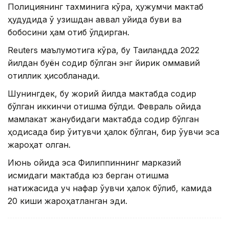
Полициянинг тахминига кўра, ҳужумчи мактаб
ҳудудида ўқ узишдан аввал уйида буви ва
бобосини ҳам отиб ўлдирган.
Reuters маълумотига кўра, бу Таиландда 2022
йилдан буён содир бўлган энг йирик оммавий
қотиллик ҳисобланади.
Шунингдек, бу жорий йилда мактабда содир
бўлган иккинчи отишма бўлди. Февраль ойида
мамлакат жанубидаги мактабда содир бўлган
ҳодисада бир ўқитувчи ҳалок бўлган, бир ўқувчи эса
жароҳат олган.
Июнь ойида эса Филиппиннинг марказий
қисмидаги мактабда юз берган отишма
натижасида уч нафар ўқувчи ҳалок бўлиб, камида
20 киши жароҳатланган эди.