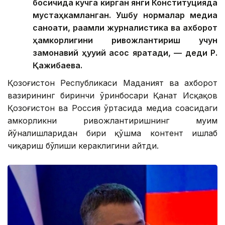
Қозоғистон модернизациясининг янги
босқичида кучга кирган янги Конституцияда
мустаҳкамланган. Ушбу нормалар медиа
саноати, рақамли журналистика ва ахборот
ҳамкорлигини ривожлантириш учун
замонавий ҳуқуқий асос яратади, — деди Р.
Қажибаева.
Қозоғистон Республикаси Маданият ва ахборот
вазирининг биринчи ўринбосари Қанат Исқақов
Қозоғистон ва Россия ўртасида медиа соҳасидаги
ҳамкорликни ривожлантиришнинг муҳим
йўналишларидан бири қўшма контент ишлаб
чиқариш бўлиши кераклигини айтди.