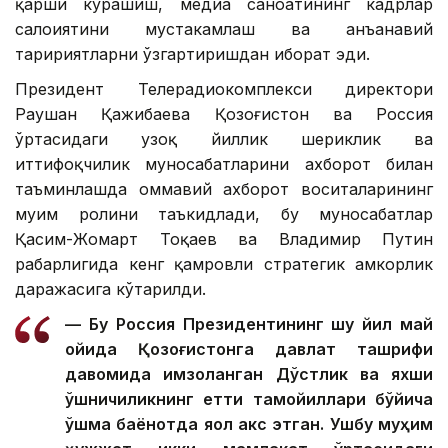
фойдаланиш, ортиқча ва ишончсиз маълумотларга
қарши курашиш, медиа саноатининг кадрлар
салоҳиятини мустаҳкамлаш ва анъанавий
таҳририятларни ўзгартиришдан иборат эди.
Президент Телерадиокомплекси директори
Раушан Қажибаева Қозоғистон ва Россия
ўртасидаги узоқ йиллик шериклик ва
иттифоқчилик муносабатларини ахборот билан
таъминлашда оммавий ахборот воситаларининг
муҳим ролини таъкидлади, бу муносабатлар
Қасим-Жомарт Тоқаев ва Владимир Путин
раҳбарлигида кенг қамровли стратегик ҳамкорлик
даражасига кўтарилди.
— Бу Россия Президентининг шу йил май
ойида Қозоғистонга давлат ташрифи
давомида имзоланган Дўстлик ва яхши
қўшничиликнинг етти тамойиллари бўйича