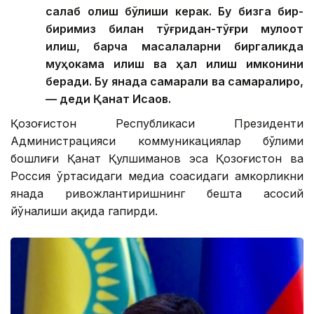
алоқаларимизнинг тўғридан-тўғри каналини
сақлаб қолиш бўлиши керак. Бу бизга бир-
биримиз билан тўғридан-тўғри мулоқот
қилиш, барча масалаларни биргаликда
муҳокама қилиш ва ҳал қилиш имконини
беради. Бу янада самарали ва самаралироқ,
— деди Қанат Исқақов.
Қозоғистон Республикаси Президенти
Администрацияси коммуникациялар бўлими
бошлиғи Қанат Қулшиманов эса Қозоғистон ва
Россия ўртасидаги медиа соҳасидаги ҳамкорликни
янада ривожлантиришнинг бешта асосий
йўналиши ҳақида гапирди.