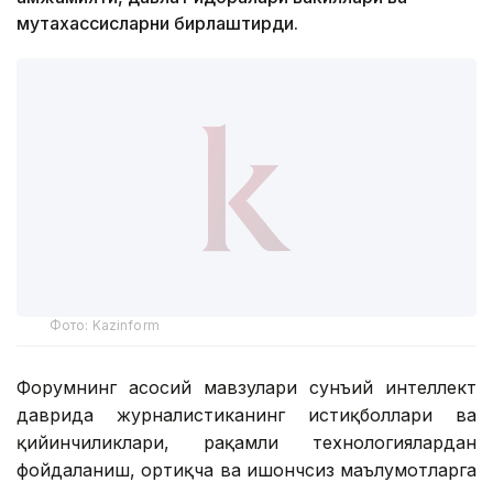
мутахассисларни бирлаштирди.
Фото: Kazinform
Форумнинг асосий мавзулари сунъий интеллект
даврида журналистиканинг истиқболлари ва
қийинчиликлари, рақамли технологиялардан