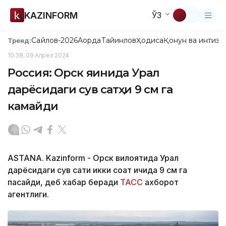
KAZINFORM
ЎЗ
Сайлов-2026
Ақорда
Тайинлов
Ҳодиса
Қонун ва интизо
Тренд:
10:38, 09 Апрел 2024
Россия: Орск яқинида Урал
дарёсидаги сув сатҳи 9 см га
камайди
ASTANA. Kazinform - Орск вилоятида Урал
дарёсидаги сув сатҳи икки соат ичида 9 см га
пасайди, деб хабар беради
ТАСС
ахборот
агентлиги.