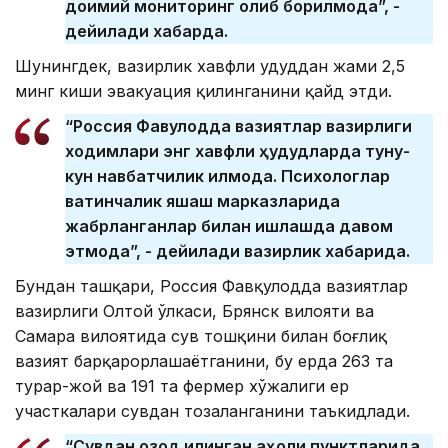
доимий мониторинг олиб борилмоқда”, -
дейилади хабарда.
Шунингдек, вазирлик хавфли ҳудуддан жами 2,5
минг киши эвакуация қилинганини қайд этди.
“Россия Фавқулодда вазиятлар вазирлиги
ходимлари энг хавфли ҳудудларда туну-
кун навбатчилик қилмоқда. Психологлар
вақтинчалик яшаш марказларида
жабрланганлар билан ишлашда давом
этмоқда”, - дейилади вазирлик хабарида.
Бундан ташқари, Россия Фавқулодда вазиятлар
вазирлиги Олтой ўлкаси, Брянск вилояти ва
Самара вилоятида сув тошқини билан боғлиқ
вазият барқарорлашаётганини, бу ерда 263 та
турар-жой ва 191 та фермер хўжалиги ер
участкалари сувдан тозаланганини таъкидлади.
“Сувдан озод қилинган аҳоли пунктларида