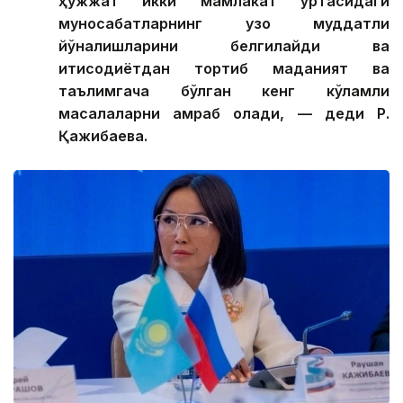
қўшма баёнотда яққол акс этган. Ушбу муҳим
ҳужжат икки мамлакат ўртасидаги
муносабатларнинг узоқ муддатли
йўналишларини белгилайди ва
иқтисодиётдан тортиб маданият ва
таълимгача бўлган кенг кўламли
масалаларни қамраб олади, — деди Р.
Қажибаева.