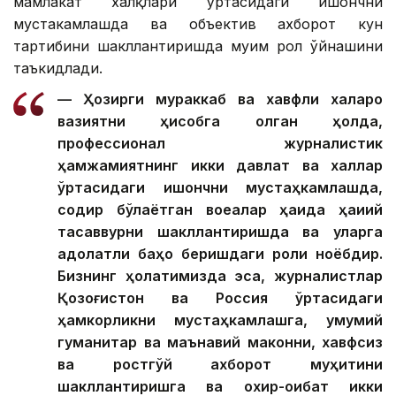
профессионал журналистик ҳамжамияти икки
мамлакат халқлари ўртасидаги ишончни
мустаҳкамлашда ва объектив ахборот кун
тартибини шакллантиришда муҳим рол ўйнашини
таъкидлади.
— Ҳозирги мураккаб ва хавфли халқаро
вазиятни ҳисобга олган ҳолда,
профессионал журналистик
ҳамжамиятнинг икки давлат ва халқлар
ўртасидаги ишончни мустаҳкамлашда,
содир бўлаётган воқеалар ҳақида ҳақиқий
тасаввурни шакллантиришда ва уларга
адолатли баҳо беришдаги роли ноёбдир.
Бизнинг ҳолатимизда эса, журналистлар
Қозоғистон ва Россия ўртасидаги
ҳамкорликни мустаҳкамлашга, умумий
гуманитар ва маънавий маконни, хавфсиз
ва ростгўй ахборот муҳитини