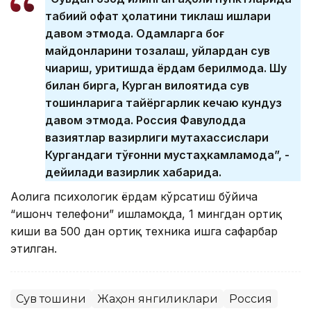
табиий офат ҳолатини тиклаш ишлари
давом этмоқда. Одамларга боғ
майдонларини тозалаш, уйлардан сув
чиқариш, қуритишда ёрдам берилмоқда. Шу
билан бирга, Курган вилоятида сув
тошқинларига тайёргарлик кечаю кундуз
давом этмоқда. Россия Фавқулодда
вазиятлар вазирлиги мутахассислари
Кургандаги тўғонни мустаҳкамламоқда”, -
дейилади вазирлик хабарида.
Аҳолига психологик ёрдам кўрсатиш бўйича
“ишонч телефони” ишламоқда, 1 мингдан ортиқ
киши ва 500 дан ортиқ техника ишга сафарбар
этилган.
Сув тошқини
Жаҳон янгиликлари
Россия