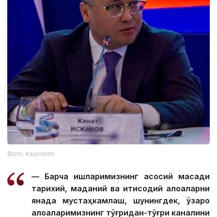
Фото: Kazinform
— Барча ишларимизнинг асосий мақсади
тарихий, маданий ва иқтисодий алоқаларни
янада мустаҳкамлаш, шунингдек, ўзаро