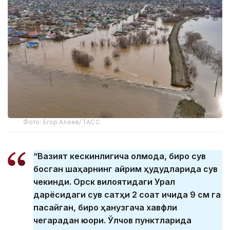
Фото: Егор Алеев/ ТАСС
“Вазият кескинлигича қолмоқда, бироқ сув
босган шаҳарнинг айрим ҳудудларида сув
чекинди. Орск вилоятидаги Урал
дарёсидаги сув сатҳи 2 соат ичида 9 см га
пасайган, бироқ ҳанузгача хавфли
чегарадан юқори. Ўлчов пунктларида