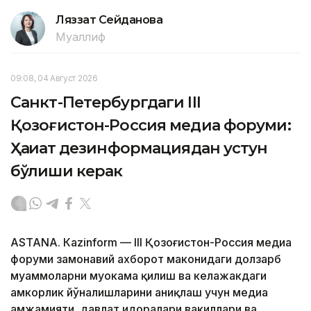
Ляззат Сейданова
Муаллиф
09:08, 04 Август 2026
Санкт-Петербургдаги III
Қозоғистон-Россия медиа форуми:
Ҳақиқат дезинформациядан устун
бўлиши керак
ASTANА. Кazinform — III Қозоғистон-Россия медиа
форуми замонавий ахборот маконидаги долзарб
муаммоларни муҳокама қилиш ва келажакдаги
ҳамкорлик йўналишларини аниқлаш учун медиа
ҳамжамияти, давлат идоралари вакиллари ва