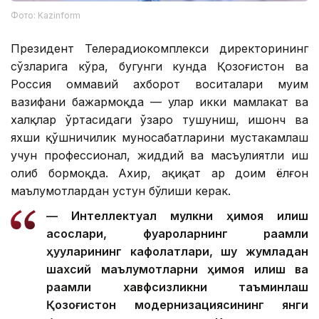
Фото: Kazinform
Президент Телерадиокомплекси директорининг
сўзларига кўра, бугунги кунда Қозоғистон ва
Россия оммавий ахборот воситалари муҳим
вазифани бажармоқда — улар икки мамлакат ва
халқлар ўртасидаги ўзаро тушуниш, ишонч ва
яхши қўшничилик муносабатларини мустаҳкамлаш
учун профессионал, жиддий ва масъулиятли иш
олиб бормоқда. Ахир, ҳақиқат ҳар доим ёлғон
маълумотлардан устун бўлиши керак.
— Интеллектуал мулкни ҳимоя қилиш
асослари, фуқароларнинг рақамли
ҳуқуқларининг кафолатлари, шу жумладан
шахсий маълумотларни ҳимоя қилиш ва
рақамли хавфсизликни таъминлаш