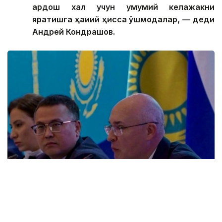
шакллантиришга ва охир-оқибат икки
қардош халқ учун умумий келажакни
яратишга ҳақиқий ҳисса қўшмоқдалар, — деди
Андрей Кондрашов.