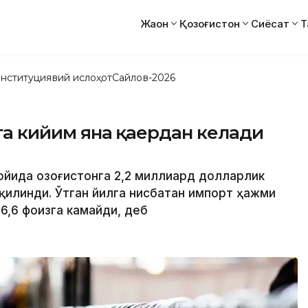
Жаҳон
Қозоғистон
Сиёсат
Т
нституциявий ислоҳот
Сайлов-2026
нга кийим яна қаердан келади
 ойида Қозоғистонга 2,2 миллиард долларлик
 қилинди. Ўтган йилга нисбатан импорт ҳажми
36,6 фоизга камайди, деб