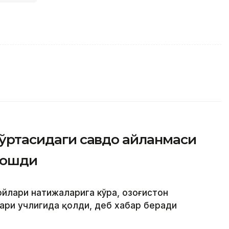
н ўртасидаги савдо айланмаси
 ошди
йлари натижаларига кўра, Қозоғистон
ари учлигида қолди, деб хабар беради