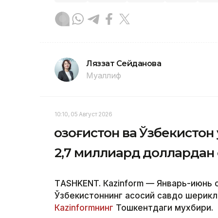
Ляззат Сейданова
Муаллиф
10:10, 05 Август 2026
Қозоғистон ва Ўзбекисто
2,7 миллиард доллардан
ТASHKENT. Кazinform — Январь-июнь о
Ўзбекистоннинг асосий савдо шерикл
Кazinformнинг
Тошкентдаги мухбири.