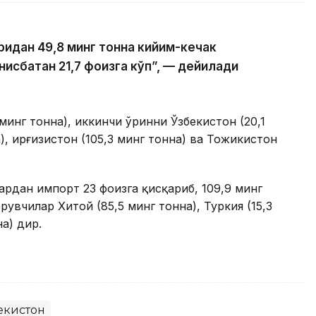
ридан 49,8 минг тонна кийим-кечак
нисбатан 21,7 фоизга кўп”, — дейилади
минг тонна), иккинчи ўринни Ўзбекистон (20,1
), Қирғизистон (105,3 минг тонна) ва Тожикистон
рдан импорт 23 фоизга қисқариб, 109,9 минг
увчилар Хитой (85,5 минг тонна), Туркия (15,3
а) дир.
екистон