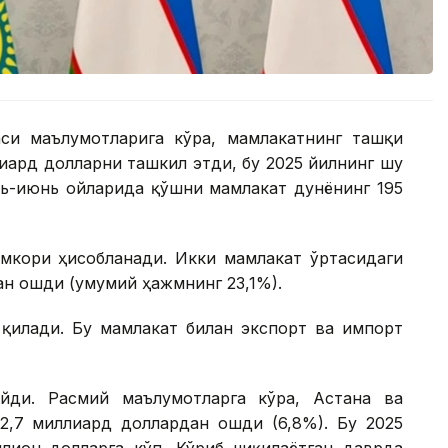
си маълумотларига кўра, мамлакатнинг ташқи
иард долларни ташкил этди, бу 2025 йилнинг шу
арь-июнь ойларида қўшни мамлакат дунёнинг 195
амкори ҳисобланади. Икки мамлакат ўртасидаги
ан ошди (умумий ҳажмнинг 23,1%).
 қилади. Бу мамлакат билан экспорт ва импорт
айди. Расмий маълумотларга кўра, Астана ва
2,7 миллиард доллардан ошди (6,8%). Бу 2025
лион долларга кўп. Кўриб чиқилаётган даврда