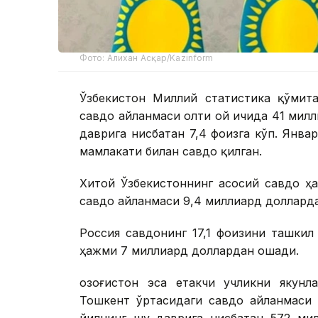
Фото: Алихан Асқар/Kazinform
Ўзбекистон Миллий статистика қўмита
савдо айланмаси олти ой ичида 41 милл
даврига нисбатан 7,4 фоизга кўп. Янв
мамлакати билан савдо қилган.
Хитой Ўзбекистоннинг асосий савдо ҳ
савдо айланмаси 9,4 миллиард доллард
Россия савдонинг 17,1 фоизини ташкил
ҳажми 7 миллиард доллардан ошади.
Қозоғистон эса етакчи учликни якунл
Тошкент ўртасидаги савдо айланмаси 
йилнинг шу даврига нисбатан 572 мил