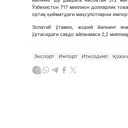
Ўзбекистон 717 миллион долларлик тов
ортиқ қийматдаги маҳсулотларни импор
Эслатиб ўтамиз, жорий йилнинг янв
ўртасидаги савдо айланмаси 2,2 милли
Экспорт
Импорт
Иқтисодиёт
Қозоғ
Бекабат Узаков
Муаллиф
11:36, 30 Июл 2026