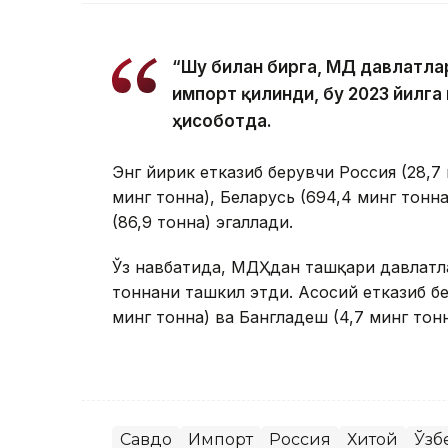
“Шу билан бирга, МДҲ давлатла
импорт қилинди, бу 2023 йилга 
ҳисоботда.
Энг йирик етказиб берувчи Россия (28,7 
минг тонна), Беларусь (694,4 минг тонна
(86,9 тонна) эгаллади.
Ўз навбатида, МДҲдан ташқари давлатла
тоннани ташкил этди. Асосий етказиб бер
минг тонна) ва Бангладеш (4,7 минг тонн
Савдо
Импорт
Россия
Хитой
Ўзб