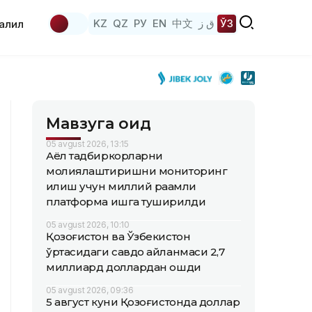
KZ
QZ
РУ
EN
中文
ق ز
ЎЗ
аҳлил
Мавзуга оид
05 avgust 2026, 13:15
Аёл тадбиркорларни
молиялаштиришни мониторинг
қилиш учун миллий рақамли
платформа ишга туширилди
05 avgust 2026, 10:10
Қозоғистон ва Ўзбекистон
ўртасидаги савдо айланмаси 2,7
миллиард доллардан ошди
05 avgust 2026, 09:36
5 август куни Қозоғистонда доллар