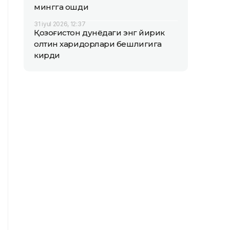
мингга ошди
31 iyul 2026, 12:37
Қозоғистон дунёдаги энг йирик
олтин харидорлари бешлигига
кирди