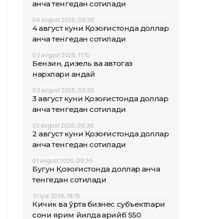
қанча тенгедан сотилади
04 avgust 2026, 09:36
4 август куни Қозоғистонда доллар
қанча тенгедан сотилади
03 avgust 2026, 11:10
Бензин, дизель ва автогаз
нархлари қандай
03 avgust 2026, 09:36
3 август куни Қозоғистонда доллар
қанча тенгедан сотилади
02 avgust 2026, 09:36
2 август куни Қозоғистонда доллар
қанча тенгедан сотилади
01 avgust 2026, 09:36
Бугун Қозоғистонда доллар қанча
тенгедан сотилади
31 iyul 2026, 14:15
Кичик ва ўрта бизнес субъектлари
сони ярим йилда қарийб 550