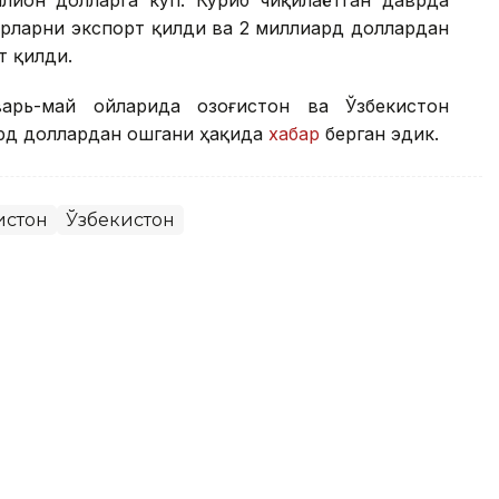
арларни экспорт қилди ва 2 миллиард доллардан
т қилди.
арь-май ойларида Қозоғистон ва Ўзбекистон
ард доллардан ошгани ҳақида
хабар
берган эдик.
истон
Ўзбекистон