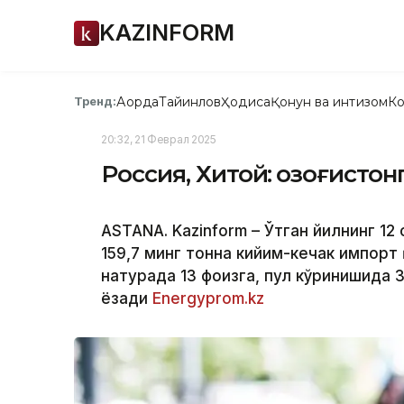
KAZINFORM
Ақорда
Тайинлов
Ҳодиса
Қонун ва интизом
Ко
Тренд:
20:32, 21 Феврал 2025
Россия, Хитой: Қозоғисто
ASTANA. Kazinform – Ўтган йилнинг 12
159,7 минг тонна кийим-кечак импорт
натурада 13 фоизга, пул кўринишида 
ёзади
Еnergyprom.kz