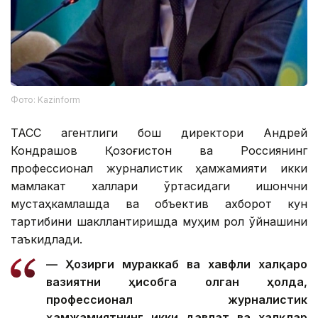
Фото: Kazinform
ТАСС агентлиги бош директори Андрей
Кондрашов Қозоғистон ва Россиянинг
профессионал журналистик ҳамжамияти икки
мамлакат халқлари ўртасидаги ишончни
мустаҳкамлашда ва объектив ахборот кун
тартибини шакллантиришда муҳим рол ўйнашини
таъкидлади.
— Ҳозирги мураккаб ва хавфли халқаро
вазиятни ҳисобга олган ҳолда,
профессионал журналистик
ҳамжамиятнинг икки давлат ва халқлар