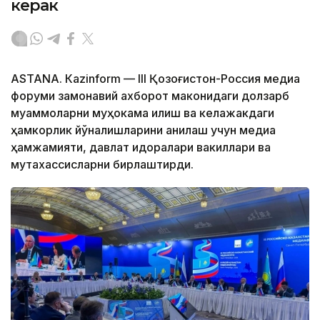
керак
ASTANА. Кazinform — III Қозоғистон-Россия медиа
форуми замонавий ахборот маконидаги долзарб
муаммоларни муҳокама қилиш ва келажакдаги
ҳамкорлик йўналишларини аниқлаш учун медиа
ҳамжамияти, давлат идоралари вакиллари ва
мутахассисларни бирлаштирди.