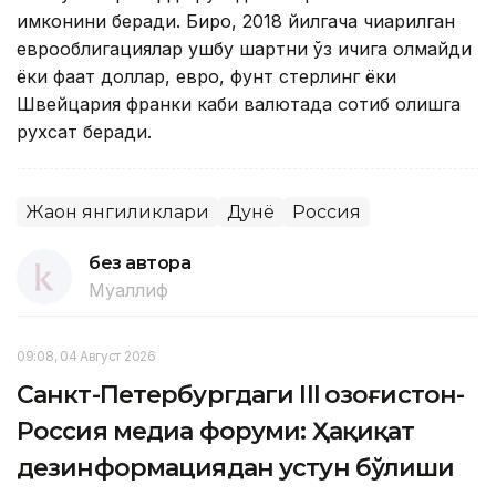
имконини беради. Бироқ, 2018 йилгача чиқарилган
еврооблигациялар ушбу шартни ўз ичига олмайди
ёки фақат доллар, евро, фунт стерлинг ёки
Швейцария франки каби валютада сотиб олишга
рухсат беради.
Жаҳон янгиликлари
Дунё
Россия
без автора
Муаллиф
09:08, 04 Август 2026
Санкт-Петербургдаги III Қозоғистон-
Россия медиа форуми: Ҳақиқат
дезинформациядан устун бўлиши