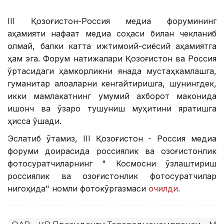
III Қозоғистон-Россия медиа форумининг
аҳамияти нафақат медиа соҳаси билан чекланиб
қолмай, балки катта ижтимоий-сиёсий аҳамиятга
ҳам эга. Форум натижалари Қозоғистон ва Россия
ўртасидаги ҳамкорликни янада мустаҳкамлашга,
гуманитар алоқаларни кенгайтиришга, шунингдек,
икки мамлакатнинг умумий ахборот маконида
ишонч ва ўзаро тушуниш муҳитини яратишга
ҳисса қўшади.
Эслатиб ўтамиз, III Қозоғистон - Россия медиа
форуми доирасида россиялик ва қозоғистонлик
фотосуратчиларнинг " Космосни ўзлаштириш
россиялик ва қозоғистонлик фотосуратчилар
нигоҳида" номли фотокўргазмаси
очилди
.