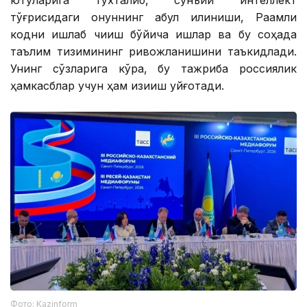
ютуқларига тўхталиб, сунъий интеллект
тўғрисидаги қонуннинг қабул қилиниши, Рақамли
кодни ишлаб чиқиш бўйича ишлар ва бу соҳада
таълим тизимининг ривожланишини таъкидлади.
Унинг сўзларига кўра, бу тажриба россиялик
ҳамкасблар учун ҳам қизиқиш уйғотади.
Фото: Kazinform