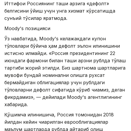
Иттифоқи Россиянинг ташқи қарзига «дефолт»
белгисини қўйиш учун унга хизмат кўрсатишда
сунъий тўсиқлар яратмоқда.
Moody's позицияси
Ўз навбатида, Moody's келажакдаги купон
тўловлари бўйича ҳам дефолт эълон қилинишини
истисно қилмайди. «Россия президентининг 22
июндаги фармони билан ташқи қарзни рублда тўлаш
тартиби жорий этилди. Биз шартнома шартларига
мувофиқ бундай номинални олишга рухсат
бермайдиган облигациялар учун рублдаги
тўловларни дефолт сифатида кўриб чиқамиз, деган
фикрдамиз», — дейилади Moody's агентлигининг
хабарида.
Қўшимча қилинишича, Россия томонидан 2018
йилдан кейин чиқарилган еврооблигациялар
маълум шартларда рублда қайтариб олиш