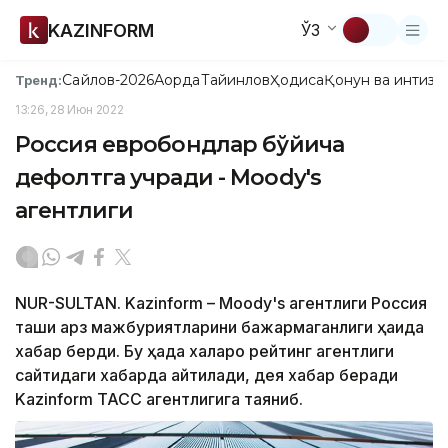
KAZINFORM
ЎЗ
Сайлов-2026
Ақорда
Тайинлов
Ҳодиса
Қонун ва интизо
Тренд:
13:26, 28 Июн 2022
Россия евробондлар бўйича
дефолтга учради - Moody's
агентлиги
NUR-SULTAN. Kazinform – Moody's агентлиги Россия
ташқи қарз мажбуриятларини бажармаганлиги ҳақида
хабар берди. Бу ҳақда халқаро рейтинг агентлиги
сайтидаги хабарда айтилади, дея хабар беради
Kazinform ТАСС агентлигига таяниб.