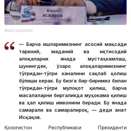
Фото: Kazinform
— Барча ишларимизнинг асосий мақсади
тарихий, маданий ва иқтисодий
алоқаларни янада мустаҳкамлаш,
шунингдек, ўзаро алоқаларимизнинг
тўғридан-тўғри каналини сақлаб қолиш
бўлиши керак. Бу бизга бир-биримиз билан
тўғридан-тўғри мулоқот қилиш, барча
масалаларни биргаликда муҳокама қилиш
ва ҳал қилиш имконини беради. Бу янада
самарали ва самаралироқ, — деди Қанат
Исқақов.
Қозоғистон Республикаси Президенти