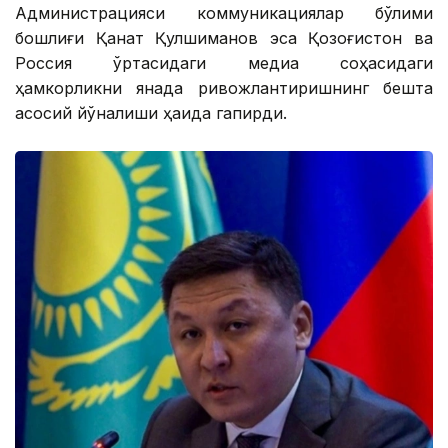
Администрацияси коммуникациялар бўлими
бошлиғи Қанат Қулшиманов эса Қозоғистон ва
Россия ўртасидаги медиа соҳасидаги
ҳамкорликни янада ривожлантиришнинг бешта
асосий йўналиши ҳақида гапирди.