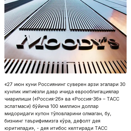
«27 июн куни Россиянинг суверен қарзи эгалари 30
кунлик имтиёзли давр ичида еврооблигациялар
чиқарилиши («Россия-26» ва «Россия-36» – ТАСС
эслатмаси) бўйича 100 миллион доллар
миқдоридаги купон тўловларини олмаган, бу,
бизнинг таърифимизга кўра, дефолт дея
юритилади», - дея иқтибос келтиради ТАСС