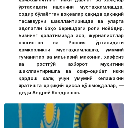
ўртасидаги ишончни мустаҳкамлашда,
содир бўлаётган воқеалар ҳақида ҳақиқий
тасаввурни шакллантиришда ва уларга
адолатли баҳо беришдаги роли ноёбдир.
Бизнинг ҳолатимизда эса, журналистлар
Қозоғистон ва Россия ўртасидаги
ҳамкорликни мустаҳкамлашга, умумий
гуманитар ва маънавий маконни, хавфсиз
ва ростгўй ахборот муҳитини
шакллантиришга ва охир-оқибат икки
қардош халқ учун умумий келажакни
яратишга ҳақиқий ҳисса қўшмоқдалар, —
деди Андрей Кондрашов.