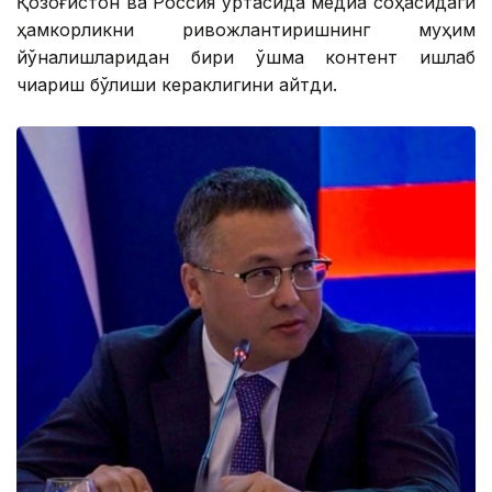
Қозоғистон ва Россия ўртасида медиа соҳасидаги
ҳамкорликни ривожлантиришнинг муҳим
йўналишларидан бири қўшма контент ишлаб
чиқариш бўлиши кераклигини айтди.