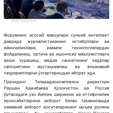
Фото: Kazinform
Форумнинг асосий мавзулари сунъий интеллект
даврида журналистиканинг истиқболлари ва
қийинчиликлари, рақамли технологиялардан
фойдаланиш, ортиқча ва ишончсиз маълумотларга
қарши курашиш, медиа саноатининг кадрлар
салоҳиятини мустаҳкамлаш ва анъанавий
таҳририятларни ўзгартиришдан иборат эди.
Президент Телерадиокомплекси директори
Раушан Қажибаева Қозоғистон ва Россия
ўртасидаги узоқ йиллик шериклик ва иттифоқчилик
муносабатларини ахборот билан таъминлашда
оммавий ахборот воситаларининг муҳим ролини