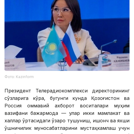
Фото: Kazinform
Президент Телерадиокомплекси директорининг
сўзларига кўра, бугунги кунда Қозоғистон ва
Россия оммавий ахборот воситалари муҳим
вазифани бажармоқда — улар икки мамлакат ва
халқлар ўртасидаги ўзаро тушуниш, ишонч ва яхши
қўшничилик муносабатларини мустаҳкамлаш учун