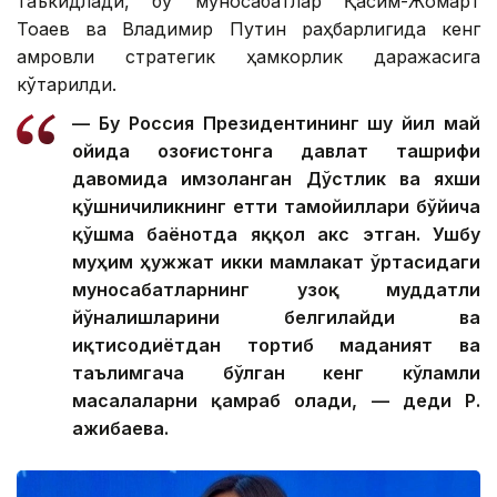
таъкидлади, бу муносабатлар Қасим-Жомарт
Тоқаев ва Владимир Путин раҳбарлигида кенг
қамровли стратегик ҳамкорлик даражасига
кўтарилди.
— Бу Россия Президентининг шу йил май
ойида Қозоғистонга давлат ташрифи
давомида имзоланган Дўстлик ва яхши
қўшничиликнинг етти тамойиллари бўйича
қўшма баёнотда яққол акс этган. Ушбу
муҳим ҳужжат икки мамлакат ўртасидаги
муносабатларнинг узоқ муддатли
йўналишларини белгилайди ва
иқтисодиётдан тортиб маданият ва
таълимгача бўлган кенг кўламли
масалаларни қамраб олади, — деди Р.
Қажибаева.