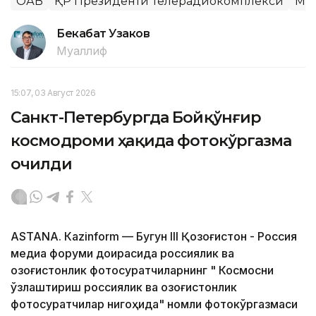
ОАВ
ҚР Президенти Телерадиокомплекси
Ма
Бекабат Узаков
Муаллиф
15:07, 03 Август 2026
Санкт-Петербургда Бойқўнғир
космодроми ҳақида фотокўргазма
очилди
ASTANA. Кazinform — Бугун III Қозоғистон - Россия
медиа форуми доирасида россиялик ва
қозоғистонлик фотосуратчиларнинг " Космосни
ўзлаштириш россиялик ва қозоғистонлик
фотосуратчилар нигоҳида" номли фотокўргазмаси