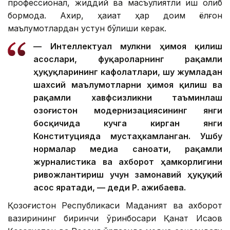
профессионал, жиддий ва масъулиятли иш олиб
бормоқда. Ахир, ҳақиқат ҳар доим ёлғон
маълумотлардан устун бўлиши керак.
— Интеллектуал мулкни ҳимоя қилиш
асослари, фуқароларнинг рақамли
ҳуқуқларининг кафолатлари, шу жумладан
шахсий маълумотларни ҳимоя қилиш ва
рақамли хавфсизликни таъминлаш
Қозоғистон модернизациясининг янги
босқичида кучга кирган янги
Конституцияда мустаҳкамланган. Ушбу
нормалар медиа саноати, рақамли
журналистика ва ахборот ҳамкорлигини
ривожлантириш учун замонавий ҳуқуқий
асос яратади, — деди Р. Қажибаева.
Қозоғистон Республикаси Маданият ва ахборот
вазирининг биринчи ўринбосари Қанат Исқақов