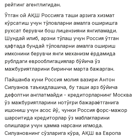
рейтинг агентлигидан.
Ўтган ой АҚШ Россияга ташқи қарзига хизмат
кўрсатиш учун тўловларни амалга оширишга
рухсат берувчи бош лицензияни янгиламади.
Шундай қилиб, қарзни тўлаш учун Россия ўтган
ҳафтада бундай тўловларни амалга ошириш
имконини берувчи янги механизм ёрдамида
рублдаги еврооблигациялар бўйича ўз
мажбуриятларини биринчи марта бажарган.
Пайшанба куни Россия молия вазири Антон
Силуанов таъкидлашича, бу ташқи қарз бўйича
дефолтни англатмайди - кредиторларнинг Москва
ўз мажбуриятларини нотўғри бажараётганига
ишониш учун асос йўқ, чунки Россия форс-мажор
шароитида кредиторлар ўз маблағларини
олишлари учун ҳамма нарсани қилмоқда.
Силуановнинг сўзларига кўра, АҚШ ва Европа