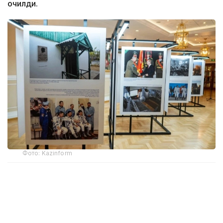
очилди.
Фото: Kazinform
Фотокўргазма - Қозоғистон Президенти
Телерадиокомплекси ва ИТАР-ТАСС ахборот
агентлигининг қўшма лойиҳаси. Бойқўнғир тарихини
акс эттирувчи экспозицияда икки медиа