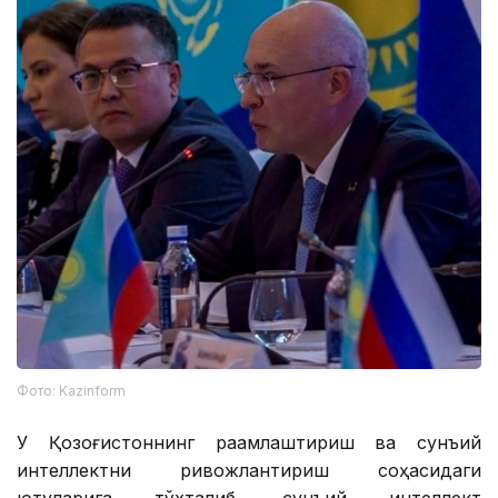
Фото: Kazinform
У Қозоғистоннинг рақамлаштириш ва сунъий
интеллектни ривожлантириш соҳасидаги