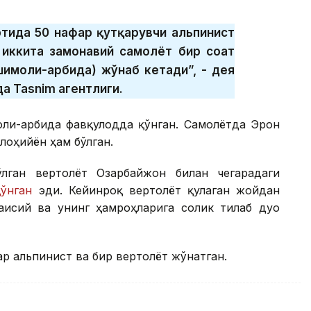
ортида 50 нафар қутқарувчи альпинист
 иккита замонавий самолёт бир соат
имоли-ғарбида) жўнаб кетади”, - дея
а Tasnim агентлиги.
ли-ғарбида фавқулодда қўнган. Самолётда Эрон
оҳийён ҳам бўлган.
лган вертолёт Озарбайжон билан чегарадаги
ўнган
эди. Кейинроқ вертолёт қулаган жойдан
аисий ва унинг ҳамроҳларига соғлик тилаб дуо
р альпинист ва бир вертолёт жўнатган.