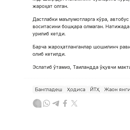
жароҳат олган.
Дастлабки маълумотларга кўра, автобус
воситасини бошқара олмаган. Натижада 
урилиб кетди.
Барча жароҳатланганлар шошилинч рави
олиб кетилди.
Эслатиб ўтамиз, Таиландда ўқувчи макт
Бангладеш
Ҳодиса
ЙТҲ
Жаҳон янг
Бекабат Узаков