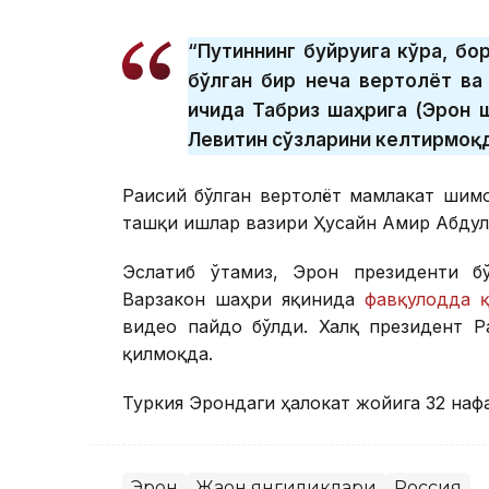
“Путиннинг буйруғига кўра, б
бўлган бир неча вертолёт ва
ичида Табриз шаҳрига (Эрон ш
Левитин сўзларини келтирмоқд
Раисий бўлган вертолёт мамлакат шимо
ташқи ишлар вазири Ҳусайн Амир Абдулл
Эслатиб ўтамиз, Эрон президенти бў
Варзакон шаҳри яқинида
фавқулодда қ
видео пайдо бўлди. Халқ президент Р
қилмоқда.
Туркия Эрондаги ҳалокат жойига 32 нафа
Эрон
Жаҳон янгиликлари
Россия