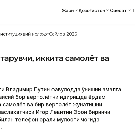
Жаҳон
Қозоғистон
Сиёсат
Т
нституциявий ислоҳот
Сайлов-2026
тқарувчи, иккита самолёт ва
ти Владимир Путин фавқулодда қўнишни амалга
аисий бор вертолётни қидиришда ёрдам
ита самолёт ва бир вертолёт жўнатишни
 маслаҳатчиси Игор Левитин Эрон биринчи
лан телефон орқали мулоқоти чоғида
S
.