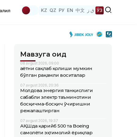
KZ
QZ
РУ
EN
中文
ق ز
ЎЗ
аҳлил
Мавзуга оид
08 avgust 2026, 09:00
Ҳаётни сақлаб қолиши мумкин
бўлган рақамли воситалар
07 avgust 2026, 20:36
Молдова энергия танқислиги
сабабли электр таъминотини
босқичма-босқич ўчиришни
режалаштирган
07 avgust 2026, 19:37
АҚШда қарийб 500 та Boeing
самолёти эҳтимолий ёриқлар