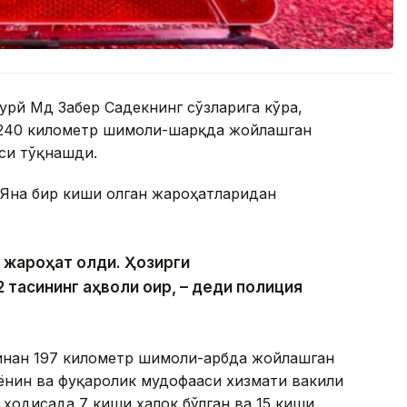
урй Мд Забер Садекнинг сўзларига кўра,
 240 километр шимоли-шарқда жойлашган
си тўқнашди.
 Яна бир киши олган жароҳатларидан
и жароҳат олди. Ҳозирги
 тасининг аҳволи оғир, – деди полиция
инан 197 километр шимоли-ғарбда жойлашган
ёнғин ва фуқаролик мудофааси хизмати вакили
 ҳодисада 7 киши ҳалок бўлган ва 15 киши