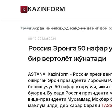
KAZINFORM
Ақорда
Тайинлов
Ҳодиса
Қонун ва интизом
Ко
Тренд:
08:40, 20 Май 2024
Россия Эронга 50 нафар қу
бир вертолёт жўнатади
ASTANА. Кazinform - Россия президен
оширган Эрон президенти Иброҳим Р
бериш учун 50 нафар қутқарувчи, икк
буюрди. Бу ҳақда Россия президенти
вице-президенти Муҳаммад Моҳбар би
маълум қилди, деб хабар беради
TAS