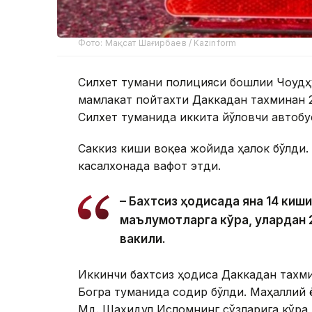
Фото: Мақсат Шағирбаев / Kazinform
Силхет тумани полицияси бошлиғи Чоудҳ
мамлакат пойтахти Даккадан тахминан
Силхет туманида иккита йўловчи автобу
Саккиз киши воқеа жойида ҳалок бўлди.
касалхонада вафот этди.
– Бахтсиз ҳодисада яна 14 киш
маълумотларга кўра, улардан 2
вакили.
Иккинчи бахтсиз ҳодиса Даккадан тахм
Богра туманида содир бўлди. Маҳаллий 
Мд. Шаҳидул Исломнинг сўзларига кўра,