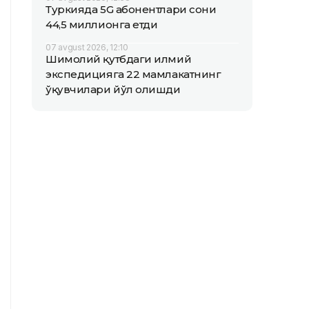
Туркияда 5G абонентлари сони
44,5 миллионга етди
07 avgust 2026, 12:10
Шимолий қутбдаги илмий
экспедицияга 22 мамлакатнинг
ўқувчилари йўл олишди