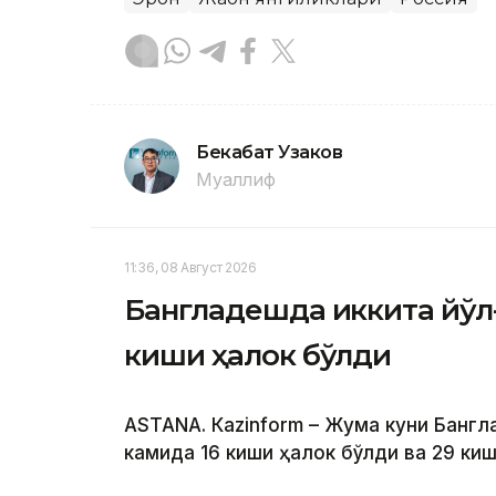
Бекабат Узаков
Муаллиф
11:36, 08 Август 2026
Бангладешда иккита йўл
киши ҳалок бўлди
ASTANА. Кazinform – Жума куни Банг
камида 16 киши ҳалок бўлди ва 29 ки