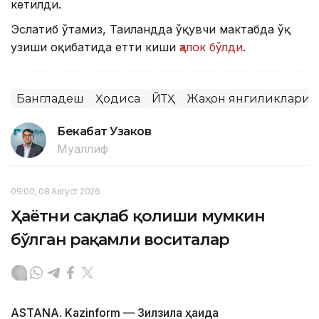
кетилди.
Эслатиб ўтамиз, Таиландда ўқувчи мактабда ўқ
узиши оқибатида етти киши
ҳалок бўлди
.
Бангладеш
Ҳодиса
ЙТҲ
Жаҳон янгиликлари
Бекабат Узаков
Муаллиф
09:00, 08 Август 2026
Ҳаётни сақлаб қолиши мумкин
бўлган рақамли воситалар
ASTANA. Kazinform — Зилзила ҳақида