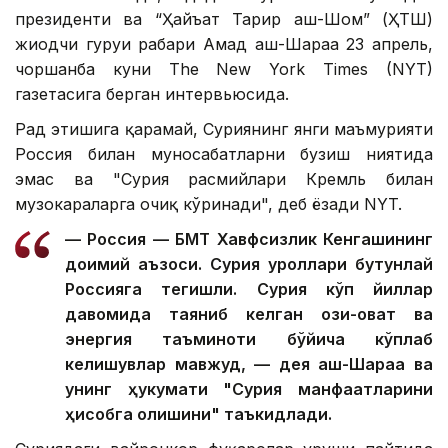
президенти ва “Ҳайъат Таҳрир аш-Шом” (ҲТШ)
жиҳодчи гуруҳи раҳбари Аҳмад аш-Шараа 23 апрель,
чоршанба куни The New York Times (NYT)
газетасига берган интервьюсида.
Рад этишига қарамай, Суриянинг янги маъмурияти
Россия билан муносабатларни бузиш ниятида
эмас ва "Сурия расмийлари Кремль билан
музокараларга очиқ кўринади", деб ёзади NYT.
— Россия — БМТ Хавфсизлик Кенгашининг
доимий аъзоси. Сурия қуроллари бутунлай
Россияга тегишли. Сурия кўп йиллар
давомида таяниб келган озиқ-овқат ва
энергия таъминоти бўйича кўплаб
келишувлар мавжуд, — дея аш-Шараа ва
унинг ҳукумати "Сурия манфаатларини
ҳисобга олишини" таъкидлади.