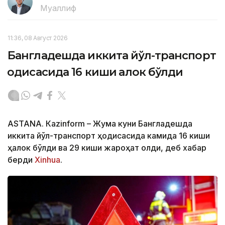
Муаллиф
11:36, 08 Август 2026
Бангладешда иккита йўл-транспорт
ҳодисасида 16 киши ҳалок бўлди
ASTANА. Кazinform – Жума куни Бангладешда
иккита йўл-транспорт ҳодисасида камида 16 киши
ҳалок бўлди ва 29 киши жароҳат олди, деб хабар
берди
Xinhua
.