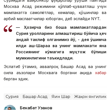
Суриядаги вайронкор фуқаролар уруши пайтида
Москва Асад режимини қўллаб-қувватлаш учун
мамлакатга самолётлар, кемалар, қўшинлар ва
ҳарбий маслаҳатчилар юборган, деб эслайди NYT.
— Ҳозирча биз бошқа мамлакатлардан
Сурия қуролларини алмаштириш бўйича ҳеч
қандай таклиф олганимиз йўқ, - дея қўшимча
қилди аш-Шараа ва унинг мамлакати яна
Россиянинг кўмагига муҳтож бўлиши
мумкинлигини таъкидлади.
Эслатиб ўтамиз, аввалроқ Башар Асад ва унинг
оила аъзолари Москвага боргани ҳақида
хабар
берган эдик.
Сурия
Башар Асад
Яқин Шарқ
Жаҳон янгиликл
Бекабат Узаков