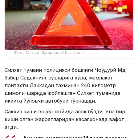
Фото: Мақсат Шағирбаев / Kazinform
Силхет тумани полицияси бошлиғи Чоудҳурй Мд
Забер Садекнинг сўзларига кўра, мамлакат
пойтахти Даккадан тахминан 240 километр
шимоли-шарқда жойлашган Силхет туманида
иккита йўловчи автобуси тўқнашди.
Саккиз киши воқеа жойида ҳалок бўлди. Яна бир
киши олган жароҳатларидан касалхонада вафот
этди.
– Бахтсиз ҳодисада яна 14 киши жароҳат