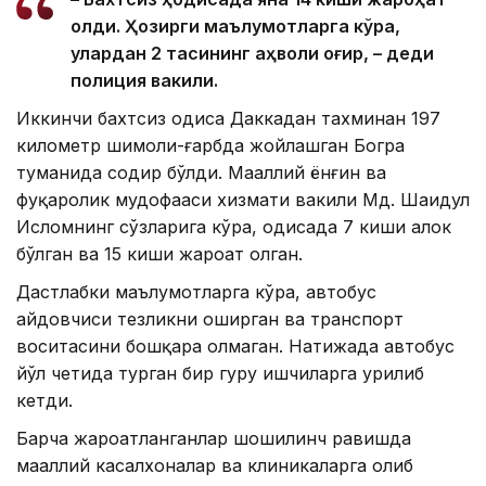
олди. Ҳозирги маълумотларга кўра,
улардан 2 тасининг аҳволи оғир, – деди
полиция вакили.
Иккинчи бахтсиз ҳодиса Даккадан тахминан 197
километр шимоли-ғарбда жойлашган Богра
туманида содир бўлди. Маҳаллий ёнғин ва
фуқаролик мудофааси хизмати вакили Мд. Шаҳидул
Исломнинг сўзларига кўра, ҳодисада 7 киши ҳалок
бўлган ва 15 киши жароҳат олган.
Дастлабки маълумотларга кўра, автобус
ҳайдовчиси тезликни оширган ва транспорт
воситасини бошқара олмаган. Натижада автобус
йўл четида турган бир гуруҳ ишчиларга урилиб
кетди.
Барча жароҳатланганлар шошилинч равишда
маҳаллий касалхоналар ва клиникаларга олиб