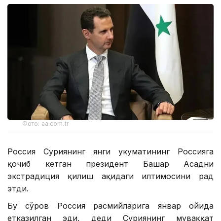
Фото: aa.com.tr
Россия Суриянинг янги ҳукуматининг Россияга
қочиб кетган президент Башар Асадни
экстрадиция қилиш ҳақидаги илтимосини рад
этди.
Бу сўров Россия расмийларига январ ойида
етказилган эди, деди Суриянинг муваққат