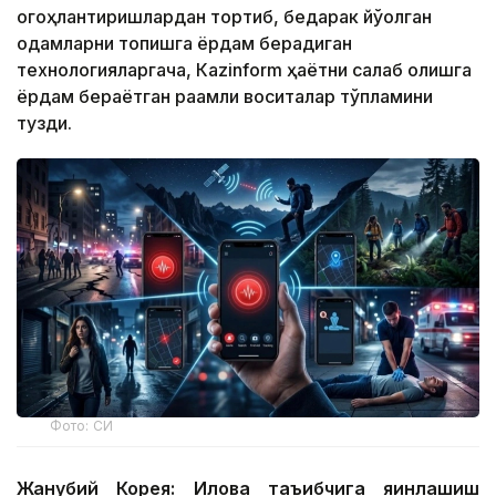
огоҳлантиришлардан тортиб, бедарак йўқолган
одамларни топишга ёрдам берадиган
технологияларгача, Кazinform ҳаётни сақлаб қолишга
ёрдам бераётган рақамли воситалар тўпламини
тузди.
Фото: СИ
Жанубий Корея: Илова таъқибчига яқинлашиш