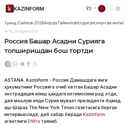
KAZINFORM
ЎЗ
Сайлов-2026
Ақорда
Тайинлов
Ҳодиса
Қонун ва интизо
Тренд:
19:10, 24 Апрел 2025
Россия Башар Асадни Сурияга
топширишдан бош тортди
ASTANA. Kazinform - Россия Дамашқдаги янги
ҳукуматнинг Россияга қочиб кетган Башар Асадни
экстрадиция қилиш ҳақидаги илтимосини рад этди,
дея маълум қилди Сурия муваққат президенти Аҳмад
аш-Шараа The New York Times газетасига берган
интервьюсида, деб хабар беради
Kazinform
агентлиги
DWга
таяниб.