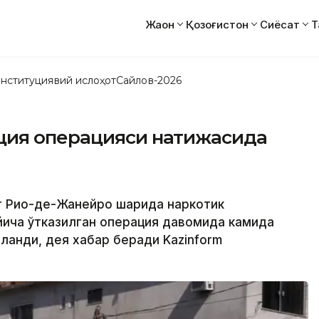
Жаҳон
Қозоғистон
Сиёсат
Т
нституциявий ислоҳот
Сайлов-2026
ция операцияси натижасида
г Рио-де-Жанейро шаҳрида наркотик
ича ўтказилган операция давомида камида
раланди, дея хабар беради Kazinform