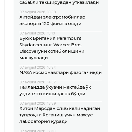
сабабли текширувдан ўтказилади
07 avgust 2026, 18:38
Хитойдан электромобиллар
экспорти 120 фоизга ошди
07 avgust 2026, 18:10
Буюк Британия Paramount
Skydanceнинг Warner Bros.
Discoveryни сотиб олишини
маъқуллади
07 avgust 2026, 16:34
NASA космонавтлари фазога чиқди
07 avgust 2026, 14:37
Таиландда ўқувчи мактабда ўқ
узди: етти киши ҳалок бўлди
07 avgust 2026, 13:39
Хитой Марсдан олиб келинадиган
тупроқни ўрганиш учун махсус
лаборатория қуради
07 avgust 2026, 12:38