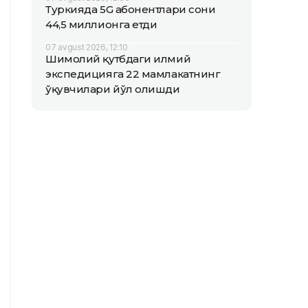
Туркияда 5G абонентлари сони
44,5 миллионга етди
07 avgust 2026, 12:10
Шимолий қутбдаги илмий
экспедицияга 22 мамлакатнинг
ўқувчилари йўл олишди