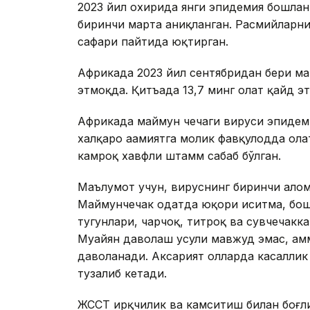
2023 йил охирида янги эпидемия бошла
биринчи марта аниқланган. Расмийларн
сафари пайтида юқтирган.
Африкада 2023 йил сентябридан бери ма
этмоқда. Қитъада 13,7 минг ҳолат қайд э
Африкада маймун чечаги вируси эпидеми
халқаро аҳамиятга молик фавқулодда ҳола
камроқ хавфли штамм сабаб бўлган.
Маълумот учун, вируснинг биринчи алом
Маймунчечак одатда юқори иситма, бош 
тугунлари, чарчоқ, титроқ ва сувчечак
Муайян даволаш усули мавжуд эмас, ам
даволанади. Аксарият ҳолларда касаллик 
тузалиб кетади.
ЖССТ ирқчилик ва камситиш билан боғл