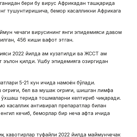
нганидан бери бу вирус Африкадан ташқарида
инг тушунтиришича, бемор касалликни Африкага
ймун чечаги вирусининг янги эпидемияси давом
тилган, 456 киши вафот этган.
яси 2022 йилда ҳам кузатилди ва ЖССТ ҳам
т эълон қилди. Ушбу эпидемияга ҳозиргидан
атлари 5-21 кун ичида намоён бўлади.
оғриғи, бел ва мушак оғриғи, шишган лимфа
ка ўхшаш терида тошмаларни келтириб чиқаради.
мо касаллик антивирал препаратлар билан
енгил кечиб, беморлар бир неча ҳафта ичида
иқ хавотирлар туфайли 2022 йилда маймунчечак