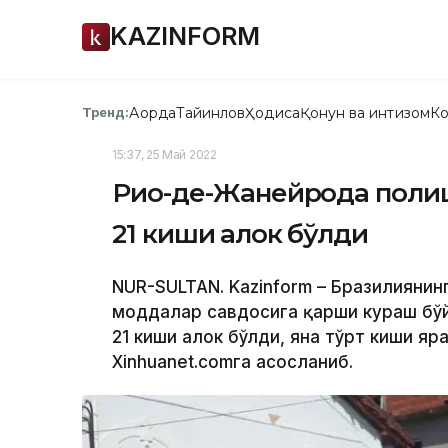
KAZINFORM
Ақорда
Тайинлов
Ҳодиса
Қонун ва интизом
Ко
Тренд:
15:37, 25 Май 2022
Рио-де-Жанейрода поли
21 киши ҳалок бўлди
NUR-SULTAN. Kazinform – Бразилиянин
моддалар савдосига қарши кураш бўй
21 киши ҳалок бўлди, яна тўрт киши я
Xinhuanet.comга асосланиб.