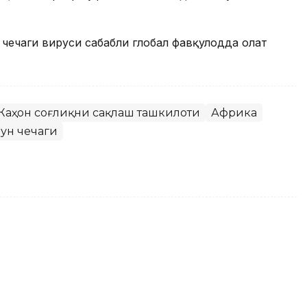
чечаги вируси сабабли глобал фавқулодда ҳолат
Жаҳон соғлиқни сақлаш ташкилоти
Африка
ун чечаги