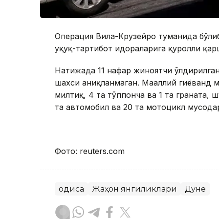
Операция Вила-Крузейро туманида бўлиб 
ҳуқуқ-тартибот идораларига қуролли қар
Натижада 11 нафар жиноятчи ўлдирилган.
шахси аниқланмаган. Маҳаллий гиёҳванд 
милтиқ, 4 та тўппонча ва 1 та граната, 
та автомобил ва 20 та мотоцикл мусода
Фото: reuters.com
Ҳодиса
Жаҳон янгиликлари
Дунё