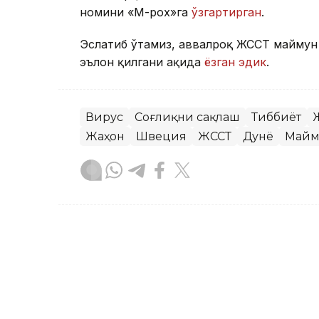
номини «М-pox»га
ўзгартирган
.
Эслатиб ўтамиз, аввалроқ ЖССТ маймун 
эълон қилгани ҳақида
ёзган эдик
.
Вирус
Соғлиқни сақлаш
Тиббиёт
Жаҳон
Швеция
ЖССТ
Дунё
Майм
Жарасқан Нұрыбаев
Муаллиф
10:38, 16 Июл 2024