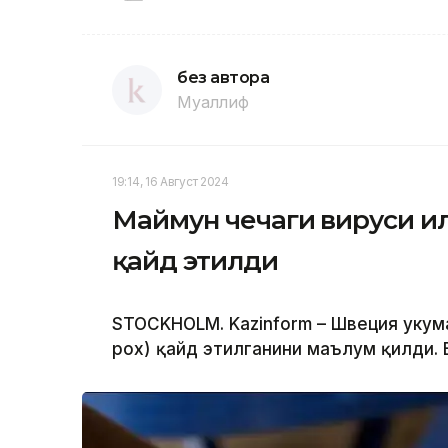
без автора
Муаллиф
19:14, 16 Август 2024
Маймун чечаги вируси и
қайд этилди
STOCKHOLM. Kazinform – Швеция ҳуку
pox) қайд этилганини маълум қилди. 