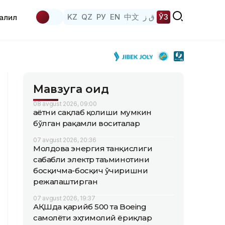
KZ
QZ
РУ
EN
中文
ق ز
ЎЗ
аҳлил
Мавзуга оид
08 avgust 2026, 09:00
Ҳаётни сақлаб қолиши мумкин
бўлган рақамли воситалар
07 avgust 2026, 20:36
Молдова энергия танқислиги
сабабли электр таъминотини
босқичма-босқич ўчиришни
режалаштирган
07 avgust 2026, 19:37
АҚШда қарийб 500 та Boeing
самолёти эҳтимолий ёриқлар