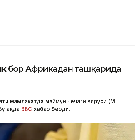
лк бор Африкадан ташқарида
мати мамлакатда маймун чечаги вируси (M-
Бу ҳақда
BBC
хабар берди.