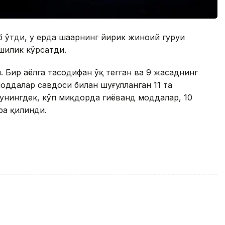
ўтди, у ерда шаҳарнинг йирик жиноий гуруҳи
шилик кўрсатди.
 Бир аёлга тасодифан ўқ тегган ва 9 жасаднинг
моддалар савдоси билан шуғулланган 11 та
шунингдек, кўп миқдорда гиёҳванд моддалар, 10
ра қилинди.