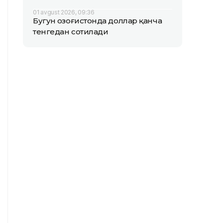
01 avgust 2026, 09:36
Бугун Қозоғистонда доллар қанча
тенгедан сотилади