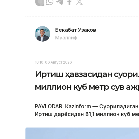
Бекабат Узаков
Муаллиф
10:10, 06 Август 2026
Иртиш ҳавзасидан суғори
миллион куб метр сув а
PAVLODAR. Кazinform — Суғориладига
Иртиш дарёсидан 81,1 миллион куб м