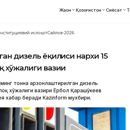
Жаҳон
Қозоғистон
Сиёсат
Т
нституциявий ислоҳот
Сайлов-2026
ан дизель ёқилғиси нархи 15
қ хўжалиги вазии
6 минг тонна арзонлаштирилган дизель
шлоқ хўжалиги вазири Ербол Қарашўкеев
я хабар беради Кazinform мухбири.