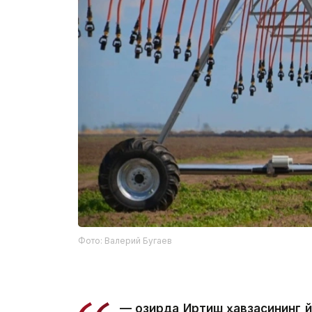
Фото: Валерий Бугаев
— Ҳозирда Иртиш ҳавзасининг 