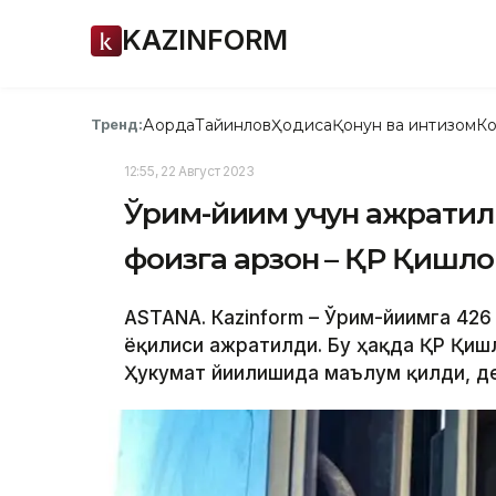
KAZINFORM
Ақорда
Тайинлов
Ҳодиса
Қонун ва интизом
Ко
Тренд:
12:55, 22 Август 2023
Ўрим-йиғим учун ажратилг
фоизга арзон – ҚР Қишло
ASTANА. Кazinform – Ўрим-йиғимга 42
ёқилғиси ажратилди. Бу ҳақда ҚР Қи
Ҳукумат йиғилишида маълум қилди, де