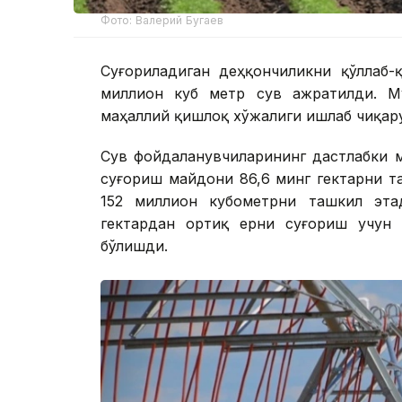
Фото: Валерий Бугаев
Суғориладиган деҳқончиликни қўллаб-
миллион куб метр сув ажратилди. Му
маҳаллий қишлоқ хўжалиги ишлаб чиқар
Сув фойдаланувчиларининг дастлабки 
суғориш майдони 86,6 минг гектарни 
152 миллион кубометрни ташкил эта
гектардан ортиқ ерни суғориш учун 
бўлишди.