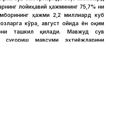
ларнинг лойиҳавий ҳажмининг 75,7% ни
мборининг ҳажми 2,2 миллиард куб
озларга кўра, август ойида ён оқим
рни ташкил қилади. Мавжуд сув
й суғориш мавсуми эҳтиёжларини
 — дейди Сув ресурсларини тартибга
ардан фойдаланиш қўмитаси Иртиш
иғи ўринбосари Елеусиз Қамбаров.
ларининг иш режимини оқим прогнозлари ва
лган ҳолда доимий равишда созлайди. Бундай
 ўзгаришларга тезкорлик билан жавоб бериш ва
минлаш имконини беради. Шу билан бирга,
ўжалиги ишлаб чиқарувчилари қурғоқчилик
ган ҳолда сувни тежайдиган технологияларни
таъкидламоқдалар.