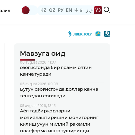
KZ
QZ
РУ
EN
中文
ق ز
ЎЗ
аҳлил
Мавзуга оид
06 avgust 2026, 11:37
Қозоғистонда бир грамм олтин
қанча туради
06 avgust 2026, 09:38
Бугун Қозоғистонда доллар қанча
тенгедан сотилади
05 avgust 2026, 13:15
Аёл тадбиркорларни
молиялаштиришни мониторинг
қилиш учун миллий рақамли
платформа ишга туширилди