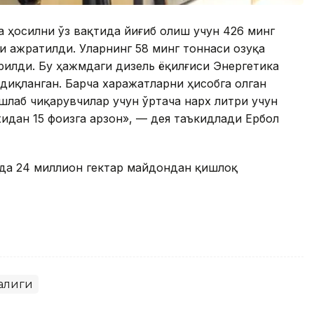
а ҳосилни ўз вақтида йиғиб олиш учун 426 минг
и ажратилди. Уларнинг 58 минг тоннаси озуқа
илди. Бу ҳажмдаги дизель ёқилғиси Энергетика
диқланган. Барча харажатларни ҳисобга олган
шлаб чиқарувчилар учун ўртача нарх литри учун
хидан 15 фоизга арзон», — дея таъкидлади Ербол
нда 24 миллион гектар майдондан қишлоқ
алиги