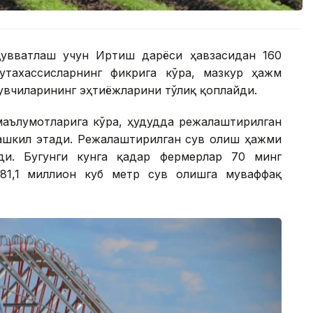
қувватлаш учун Иртиш дарёси ҳавзасидан 160
тахассисларнинг фикрига кўра, мазкур ҳажм
увчиларининг эҳтиёжларини тўлиқ қоплайди.
маълумотларига кўра, ҳудудда режалаштирилган
ташкил этади. Режалаштирилган сув олиш ҳажми
ди. Бугунги кунга қадар фермерлар 70 минг
81,1 миллион куб метр сув олишга муваффақ