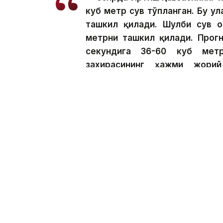
куб метр сув тўпланган. Бу у
ташкил қилади. Шулби сув о
метрни ташкил қилади. Прогн
секундига 36-60 куб мет
захирасининг ҳажми жори
қондириш учун тўлиқ етарли,
солиш, ҳимоя қилиш ва ул
ҳавзаси сув инспекцияси бошл
Бугунги кунда инспекция сув омбор
фермерларнинг талабларини ҳисобга о
мослашувчан ёндашув бизга ҳар қандай
далаларни барқарор сув билан таъ
мутахассислар ҳудуддаги қишлоқ х
мавсумининг бошланишини ҳисобга ол
фаол равишда жорий этиш зарурлигини 