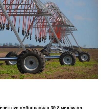
йирик сув омборларида 39,8 миллиард