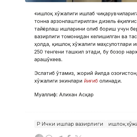
«Қишлоқ хўжалиги ишлаб чиқарувчилариг
тонна арзонлаштирилган дизель ёқилғис
тайёрлаш ишларини олиб бориш учун бер
вазирлиги томонидан келишилган ва тас
ҳолда, қишлоқ хўжалиги маҳсулотлари и
250 тенгени ташкил этади, бу бозор нар
Қарашўкеев.
Эслатиб ўтамиз, жорий йилда Қозоғисто
хўжалиги экинлари
йиғиб
олинади.
Муаллиф: Алихан Асқар
ҚР Ички ишлар вазирлиги
Қишлоқ хўж