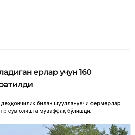
ладиган ерлар учун 160
жратилди
н деҳқончилик билан шуғулланувчи фермерлар
етр сув олишга муваффақ бўлишди.