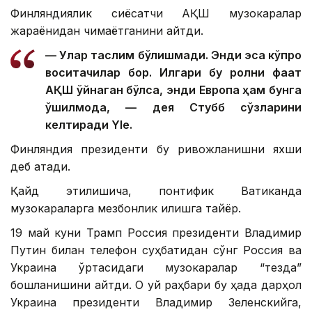
Финляндиялик сиёсатчи АҚШ музокаралар
жараёнидан чиқмаётганини айтди.
— Улар таслим бўлишмади. Энди эса кўпроқ
воситачилар бор. Илгари бу ролни фақат
АҚШ ўйнаган бўлса, энди Европа ҳам бунга
қўшилмоқда, — дея Стубб сўзларини
келтиради Yle.
Финляндия президенти бу ривожланишни яхши
деб атади.
Қайд этилишича, понтифик Ватиканда
музокараларга мезбонлик қилишга тайёр.
19 май куни Трамп Россия президенти Владимир
Путин билан телефон суҳбатидан сўнг Россия ва
Украина ўртасидаги музокаралар “тезда”
бошланишини айтди. Оқ уй раҳбари бу ҳақда дарҳол
Украина президенти Владимир Зеленскийга,