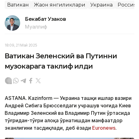
Ватикан
Жаҳон янгиликлари
Украина
Россия
Бекабат Узаков
Муаллиф
18:09, 21 Май 2025
Ватикан Зеленский ва Путинни
музокарага таклиф қилди
ASTANА. Kazinform — Украина ташқи ишлар вазири
Андрей Сибига Брюсселдаги учрашув чоғида Киев
Владимир Зеленский ва Владимир Путин ўртасида
тўғридан-тўғри алоқа ўрнатишдан манфаатдор
эканлигини тасдиқлади, деб ёзади
Euronews
.