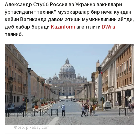
Александр Стубб Россия ва Украина вакиллари
ўртасидаги “техник” музокаралар бир неча кундан
кейин Ватиканда давом этиши мумкинлигини айтди,
деб хабар беради
Kazinform
агентлиги
DWга
таяниб.
Фото: pixabay.com