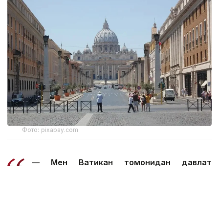
Фото: pixabay.com
— Мен Ватикан томонидан давлат
раҳбарлари даражасида мумкин бўлган
алоқаларни ташкил этиш бўйича таклифлар
киритилганини тасдиқлашим мумкин, —
деди Сибига Euronewsга берган