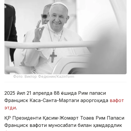
Фото: Виктор Федюнин/Kazinform
2025 йил 21 апрелда 88 ёшида Рим папаси
Франциск Каса-Санта-Мартаги қароргоҳида
вафот
этди
.
ҚР Президенти Қасим-Жомарт Тоқаев Рим Папаси
Франциск вафоти муносабати билан ҳамдардлик