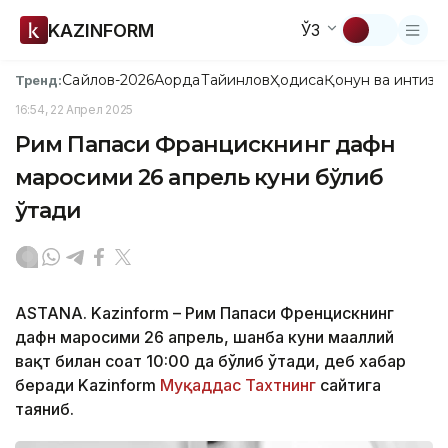
KAZINFORM
ЎЗ
Сайлов-2026
Ақорда
Тайинлов
Ҳодиса
Қонун ва интизо
Тренд:
16:54, 22 Апрел 2025
Рим Папаси Францискнинг дафн
маросими 26 апрель куни бўлиб
ўтади
ASTANA. Kazinform – Рим Папаси Френцискнинг
дафн маросими 26 апрель, шанба куни маҳаллий
вақт билан соат 10:00 да бўлиб ўтади, деб хабар
беради Kazinform
Муқаддас Тахтнинг
сайтига
таяниб.