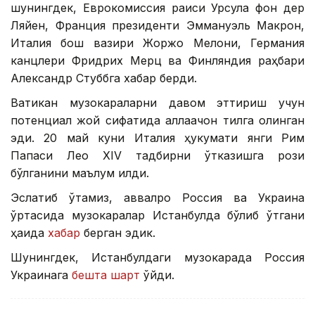
шунингдек, Еврокомиссия раиси Урсула фон дер
Ляйен, Франция президенти Эммануэль Макрон,
Италия бош вазири Жоржо Мелони, Германия
канцлери Фридрих Мерц ва Финляндия раҳбари
Александр Стуббга хабар берди.
Ватикан музокараларни давом эттириш учун
потенциал жой сифатида аллақачон тилга олинган
эди. 20 май куни Италия ҳукумати янги Рим
Папаси Лео ХIV тадбирни ўтказишга рози
бўлганини маълум қилди.
Эслатиб ўтамиз, аввалроқ Россия ва Украина
ўртасида музокаралар Истанбулда бўлиб ўтгани
ҳақида
хабар
берган эдик.
Шунингдек, Истанбулдаги музокарада Россия
Украинага
бешта шарт
қўйди.