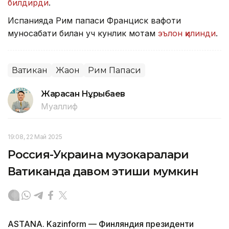
билдирди
.
Испанияда Рим папаси Франциск вафоти
муносабати билан уч кунлик мотам
эълон қилинди
.
Ватикан
Жаҳон
Рим Папаси
Жарасқан Нұрыбаев
Муаллиф
19:08, 22 Май 2025
Россия-Украина музокаралари
Ватиканда давом этиши мумкин
ASTANA. Kazinform — Финляндия президенти