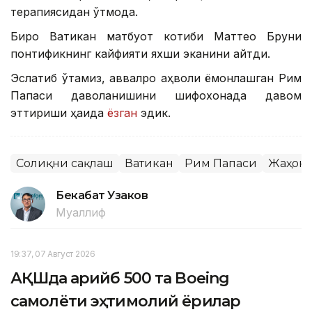
терапиясидан ўтмоқда.
Бироқ Ватикан матбуот котиби Маттео Бруни
понтификнинг кайфияти яхши эканини айтди.
Эслатиб ўтамиз, аввалроқ аҳволи ёмонлашган Рим
Папаси даволанишини шифохонада давом
эттириши ҳақида
ёзган
эдик.
Соғлиқни сақлаш
Ватикан
Рим Папаси
Жаҳон 
Бекабат Узаков
Муаллиф
19:37, 07 Август 2026
АҚШда қарийб 500 та Boeing
самолёти эҳтимолий ёриқлар