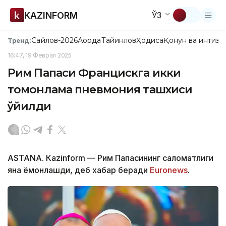
KAZINFORM
ЎЗ
Сайлов-2026
Ақорда
Тайинлов
Ҳодиса
Қонун ва интизо
Тренд:
16:47, 19 Феврал 2025
Рим Папаси Францискга икки
томонлама пневмония ташхиси
қўйилди
ASTANА. Кazinform — Рим Папасининг саломатлиги
яна ёмонлашди, деб хабар беради
Euronews
.