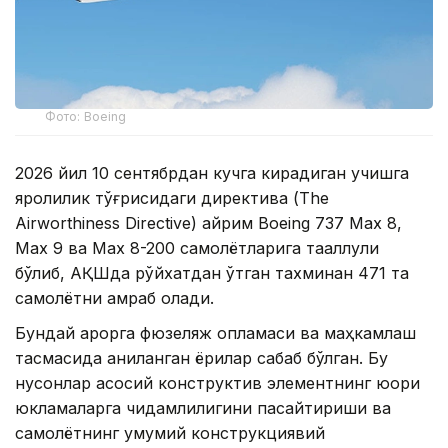
Фото: Boeing
2026 йил 10 сентябрдан кучга кирадиган учишга
яроқлилик тўғрисидаги директива (The
Airworthiness Directive) айрим Boeing 737 Max 8,
Max 9 ва Max 8-200 самолётларига тааллуқли
бўлиб, АҚШда рўйхатдан ўтган тахминан 471 та
самолётни қамраб олади.
Бундай қарорга фюзеляж қопламаси ва маҳкамлаш
тасмасида аниқланган ёриқлар сабаб бўлган. Бу
нуқсонлар асосий конструктив элементнинг юқори
юкламаларга чидамлилигини пасайтириши ва
самолётнинг умумий конструкциявий