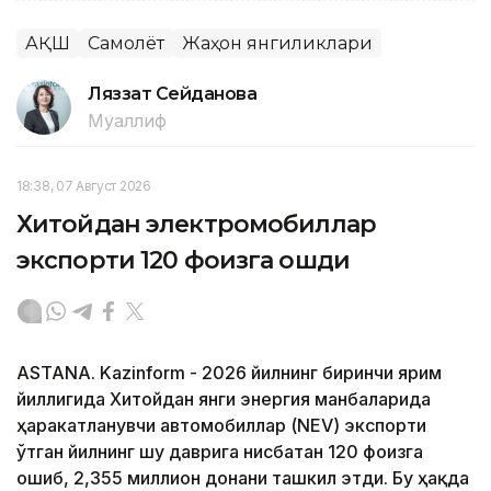
АҚШ
Самолёт
Жаҳон янгиликлари
Ляззат Сейданова
Муаллиф
18:38, 07 Август 2026
Хитойдан электромобиллар
экспорти 120 фоизга ошди
ASTANA. Kazinform - 2026 йилнинг биринчи ярим
йиллигида Хитойдан янги энергия манбаларида
ҳаракатланувчи автомобиллар (NEV) экспорти
ўтган йилнинг шу даврига нисбатан 120 фоизга
ошиб, 2,355 миллион донани ташкил этди. Бу ҳақда