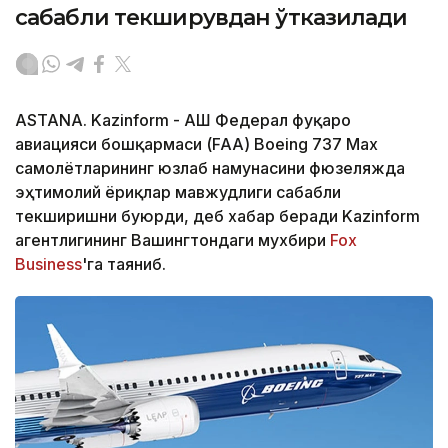
сабабли текширувдан ўтказилади
ASTANA. Kazinform - АҚШ Федерал фуқаро
авиацияси бошқармаси (FAA) Boeing 737 Max
самолётларининг юзлаб намунасини фюзеляжда
эҳтимолий ёриқлар мавжудлиги сабабли
текширишни буюрди, деб хабар беради Kazinform
агентлигининг Вашингтондаги мухбири
Fox
Business
'га таяниб.