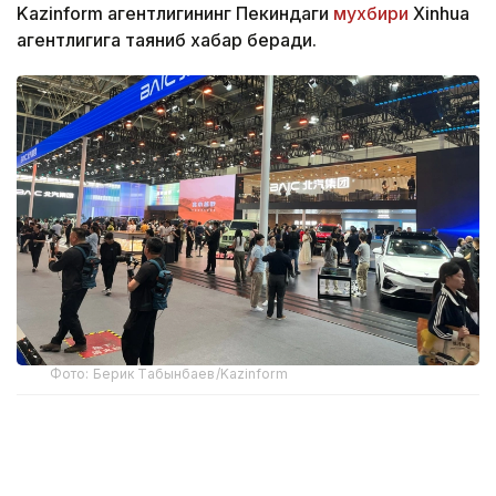
Kazinform агентлигининг Пекиндаги
мухбири
Xinhua
агентлигига таяниб хабар беради.
Фото: Берик Табынбаев/Kazinform
Хабарнинг ҳаққонийлигига Хитой Автомобилсозлик
саноати ассоциацияси маълумотлари далолат
беради. 2025 йил якунларига кўра, Хитойдан NEV