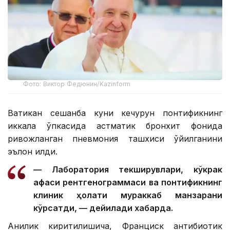
Фото: Виктор Федюнин/Kazinform
Ватикан сешанба куни кечқурун понтификнинг
иккала ўпкасида астматик бронхит фонида
ривожланган пневмония ташхиси қўйилганини
эълон қилди.
— Лаборатория текширувлари, кўкрак
қафаси рентгенограммаси ва понтификнинг
клиник ҳолати мураккаб манзарани
кўрсатди, — дейилади хабарда.
Аниқлик киритилишича, Франциск антибиотик