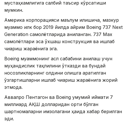
мустаҳкамлигига салбий таъсир кўрсатиши
мумкин.
Америка корпорацияси маълум қилишича, мазкур
муаммо илк бор 2019 йилда айрим Boeing 737 Next
Generation самолётларида аниқланган. 737 Max
самолётлари эса ўхшаш конструкция ва ишлаб
чиқариш жараёнига эга.
Boeing муаммонинг асл сабабини аниқлаш учун
муҳандислик таҳлилини ўтказди ва бундай
носозликларнинг олдини олишга қаратилган
ўзгартишларни ишлаб чиқариш жараёнига жорий
этмоқда.
Аввалроқ Пентагон ва Boeing умумий қиймати 7
миллиард АҚШ долларидан ортиқ бўлган
шартномаларни имзолагани ҳақида хабар берилган
эди.