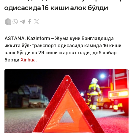
ҳодисасида 16 киши ҳалок бўлди
ASTANА. Кazinform – Жума куни Бангладешда
иккита йўл-транспорт ҳодисасида камида 16 киши
ҳалок бўлди ва 29 киши жароҳат олди, деб хабар
берди
Xinhua
.