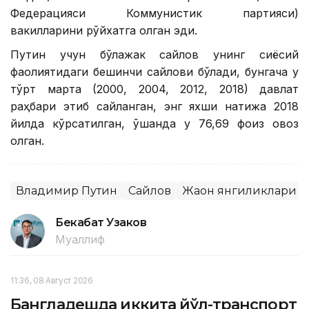
Федерацияси Коммунистик партияси)
вакилларини рўйхатга олган эди.
Путин учун бўлажак сайлов унинг сиёсий
фаолиятидаги бешинчи сайлови бўлади, бунгача у
тўрт марта (2000, 2004, 2012, 2018) давлат
раҳбари этиб сайланган, энг яхши натижа 2018
йилда кўрсатилган, ўшанда у 76,69 фоиз овоз
олган.
Владимир Путин
Сайлов
Жаҳон янгиликлари
Бекабат Узаков
Муаллиф
11:36, 08 Август 2026
Бангладешда иккита йўл-транспорт