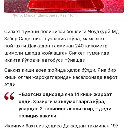
Фото: Мақсат Шағирбаев / Kazinform
Силхет тумани полицияси бошлиғи Чоудҳурй Мд
Забер Садекнинг сўзларига кўра, мамлакат
пойтахти Даккадан тахминан 240 километр
шимоли-шарқда жойлашган Силхет туманида
иккита йўловчи автобуси тўқнашди.
Саккиз киши воқеа жойида ҳалок бўлди. Яна бир
киши олган жароҳатларидан касалхонада вафот
этди.
– Бахтсиз ҳодисада яна 14 киши жароҳат
олди. Ҳозирги маълумотларга кўра,
улардан 2 тасининг аҳволи оғир, – деди
полиция вакили.
Иккинчи бахтсиз ҳодиса Даккадан тахминан 197