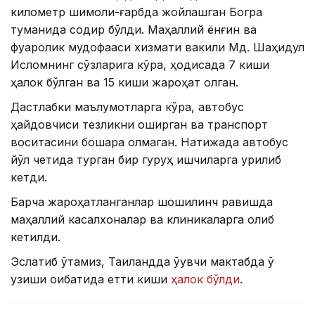
километр шимоли-ғарбда жойлашган Богра
туманида содир бўлди. Маҳаллий ёнғин ва
фуқаролик мудофааси хизмати вакили Мд. Шаҳидул
Исломнинг сўзларига кўра, ҳодисада 7 киши
ҳалок бўлган ва 15 киши жароҳат олган.
Дастлабки маълумотларга кўра, автобус
ҳайдовчиси тезликни оширган ва транспорт
воситасини бошқара олмаган. Натижада автобус
йўл четида турган бир гуруҳ ишчиларга урилиб
кетди.
Барча жароҳатланганлар шошилинч равишда
маҳаллий касалхоналар ва клиникаларга олиб
кетилди.
Эслатиб ўтамиз, Таиландда ўқувчи мактабда ўқ
узиши оқибатида етти киши
ҳалок бўлди
.