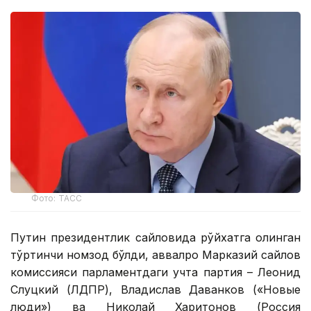
Фото: ТАСС
Путин президентлик сайловида рўйхатга олинган
тўртинчи номзод бўлди, аввалроқ Марказий сайлов
комиссияси парламентдаги учта партия – Леонид
Слуцкий (ЛДПР), Владислав Даванков («Новые
люди») ва Николай Харитонов (Россия