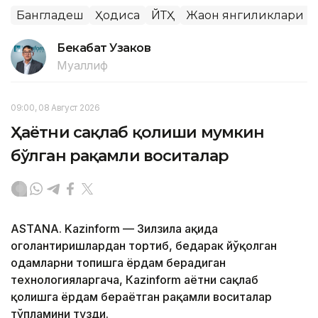
Бангладеш
Ҳодиса
ЙТҲ
Жаҳон янгиликлари
Бекабат Узаков
Муаллиф
09:00, 08 Август 2026
Ҳаётни сақлаб қолиши мумкин
бўлган рақамли воситалар
ASTANA. Kazinform — Зилзила ҳақида
огоҳлантиришлардан тортиб, бедарак йўқолган
одамларни топишга ёрдам берадиган
технологияларгача, Кazinform ҳаётни сақлаб
қолишга ёрдам бераётган рақамли воситалар
тўпламини тузди.