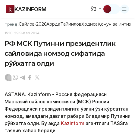
KAZINFORM
ЎЗ
Сайлов-2026
Ақорда
Тайинлов
Ҳодиса
Қонун ва интизо
Тренд:
15:10, 29 Январ 2024
РФ МСК Путинни президентлик
сайловида номзод сифатида
рўйхатга олди
ASTANA. Kazinform - Россия Федерацияси
Марказий сайлов комиссияси (МСК) Россия
Федерацияси президентлигига ўзини ўзи кўрсатган
номзод, амалдаги давлат раҳбари Владимир Путинни
рўйхатга олди. Бу ҳақда
Kazinform
агентлиги TASSга
таяниб хабар беради.