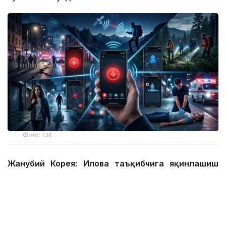
Фото: СИ
Жанубий Корея: Илова таъқибчига яқинлашиш
ҳақида огоҳлантиради
2026 йил 24 июнда Жанубий Корея шахсий
хавфсизлик учун энг сўнгги рақамли воситалардан
бирини ишга туширди.