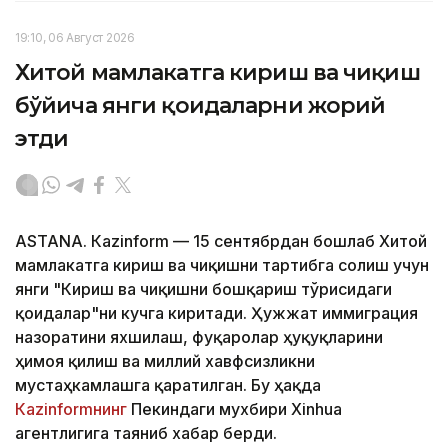
19:10, 06 Август 2026
Хитой мамлакатга кириш ва чиқиш
бўйича янги қоидаларни жорий
этди
ASTANА. Кazinform — 15 сентябрдан бошлаб Хитой
мамлакатга кириш ва чиқишни тартибга солиш учун
янги "Кириш ва чиқишни бошқариш тўғрисидаги
қоидалар"ни кучга киритади. Ҳужжат иммиграция
назоратини яхшилаш, фуқаролар ҳуқуқларини
ҳимоя қилиш ва миллий хавфсизликни
мустаҳкамлашга қаратилган. Бу ҳақда
Кazinformнинг
Пекиндаги мухбири Xinhua
агентлигига таяниб хабар берди.