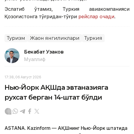
Эслатиб ўтамиз, Туркия авиакомпанияси
Қозоғистонга тўғридан-тўғри
рейслар очади
.
Туризм
Жаҳон янгиликлари
Туркия
Бекабат Узаков
Муаллиф
17:38, 06 Август 2026
Нью-Йорк АҚШда эвтаназияга
рухсат берган 14-штат бўлди
ASTANA. Kazinform — АҚШнинг Нью-Йорк штатида