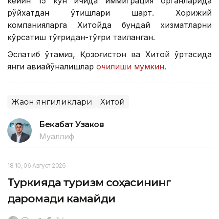
кейин 15 кун ичида иммиграция органларида
рўйхатдан ўтишлари шарт. Хорижий
компанияларга Хитойда бундай хизматларни
кўрсатиш тўғридан-тўғри тақиқланган.
Эслатиб ўтамиз, Қозоғистон ва Хитой ўртасида
янги авиайўналишлар
очилиши мумкин
.
Жаҳон янгиликлари
Хитой
Бекабат Узаков
Муаллиф
18:10, 06 Август 2026
Туркияда туризм соҳасининг
даромади камайди