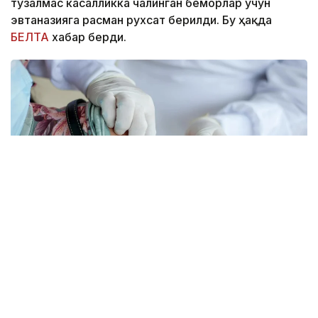
тузалмас касалликка чалинган беморлар учун
эвтаназияга расман рухсат берилди. Бу ҳақда
БЕЛТА
хабар берди.
Фото: pexels.com
Губернатор Кэти Хокул тегишли қонунни имзолади.
Ҳужжат умр давомийлиги олти ойдан ошмайди,