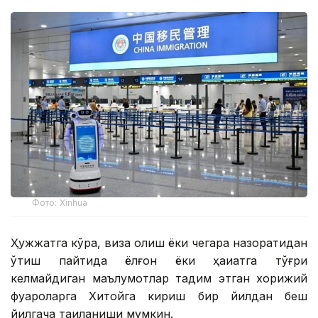
Фото: Xinhua
Ҳужжатга кўра, виза олиш ёки чегара назоратидан
ўтиш пайтида ёлғон ёки ҳақиқатга тўғри
келмайдиган маълумотлар тақдим этган хорижий
фуқароларга Хитойга кириш бир йилдан беш
йилгача тақиқланиши мумкин.