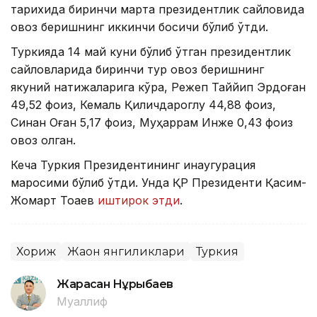
тарихида биринчи марта президентлик сайловида
овоз беришнинг иккинчи босқичи бўлиб ўтди.
Туркияда 14 май куни бўлиб ўтган президентлик
сайловларида биринчи тур овоз беришнинг
якуний натижаларига кўра, Режеп Таййип Эрдоған
49,52 фоиз, Кемаль Қиличдароглу 44,88 фоиз,
Синан Оған 5,17 фоиз, Муҳаррам Инже 0,43 фоиз
овоз олган.
Кеча Туркия Президентининг инаугурация
маросими бўлиб ўтди. Унда ҚР Президенти Қасим-
Жомарт Тоқаев
иштирок этди
.
Хориж
Жаҳон янгиликлари
Туркия
Жарасқан Нұрыбаев
Муаллиф