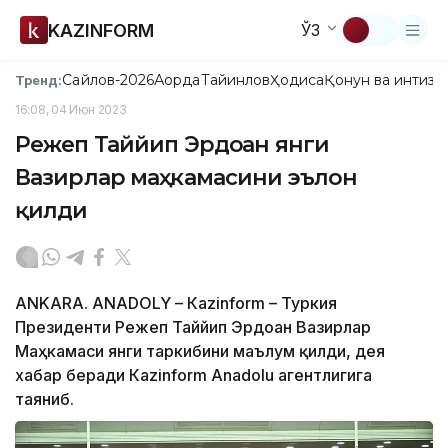
KAZINFORM
ЎЗ
Сайлов-2026
Ақорда
Тайинлов
Ҳодиса
Қонун ва интизо
Тренд:
16:08, 04 Июн 2023
Режеп Таййип Эрдоған янги
Вазирлар маҳкамасини эълон
қилди
АNKARA. АNADOLY – Кazinform – Туркия
Президенти Режеп Таййип Эрдоған Вазирлар
Маҳкамаси янги таркибини маълум қилди, дея
хабар беради Кazinform Anadolu агентлигига
таяниб.