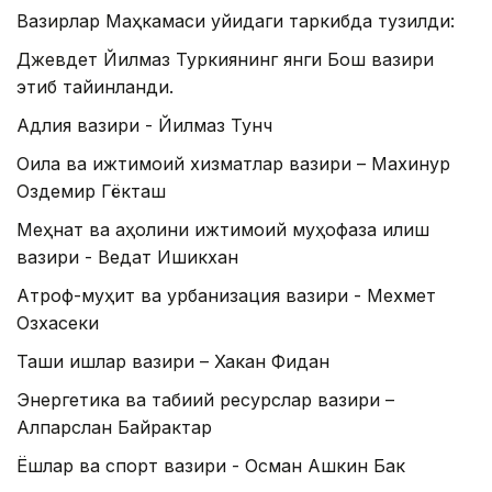
Вазирлар Маҳкамаси қуйидаги таркибда тузилди:
Джевдет Йилмаз Туркиянинг янги Бош вазири
этиб тайинланди.
Адлия вазири - Йилмаз Тунч
Оила ва ижтимоий хизматлар вазири – Махинур
Оздемир Гёкташ
Меҳнат ва аҳолини ижтимоий муҳофаза қилиш
вазири - Ведат Ишикхан
Атроф-муҳит ва урбанизация вазири - Мехмет
Озхасеки
Ташқи ишлар вазири – Хакан Фидан
Энергетика ва табиий ресурслар вазири –
Алпарслан Байрактар
Ёшлар ва спорт вазири - Осман Ашкин Бак