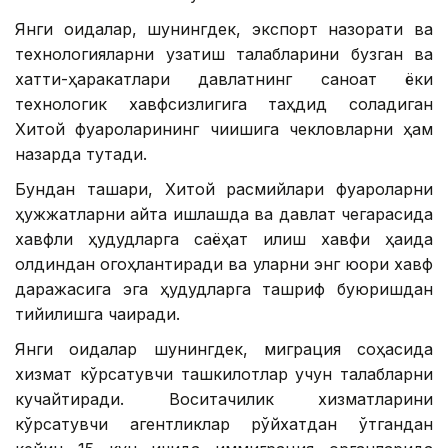
Янги қоидалар, шунингдек, экспорт назорати ва
технологияларни узатиш талабларини бузган ва
хатти-ҳаракатлари давлатнинг саноат ёки
технологик хавфсизлигига таҳдид соладиган
Хитой фуқароларининг чиқишига чекловларни ҳам
назарда тутади.
Бундан ташқари, Хитой расмийлари фуқароларни
ҳужжатларни қайта ишлашда ва давлат чегарасида
хавфли ҳудудларга саёҳат қилиш хавфи ҳақида
олдиндан огоҳлантиради ва уларни энг юқори хавф
даражасига эга ҳудудларга ташриф буюришдан
тийилишга чақиради.
Янги қоидалар шунингдек, миграция соҳасида
хизмат кўрсатувчи ташкилотлар учун талабларни
кучайтиради. Воситачилик хизматларини
кўрсатувчи агентликлар рўйхатдан ўтгандан