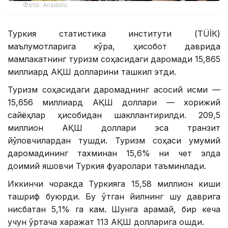
Фото: Anadolu
Туркия статистика институти (ТÜİК)
маълумотларига кўра, ҳисобот даврида
мамлакатнинг туризм соҳасидаги даромади 15,865
миллиард АҚШ долларини ташкил этди.
Туризм соҳасидаги даромаднинг асосий қисми —
15,656 миллиард АҚШ доллари — хорижий
сайёҳлар ҳисобидан шакллантирилди. 209,5
миллион АҚШ доллари эса транзит
йўловчилардан тушди. Туризм соҳаси умумий
даромадининг тахминан 15,6% ни чет элда
доимий яшовчи Туркия фуқаролари таъминлади.
Иккинчи чоракда Туркияга 15,58 миллион киши
ташриф буюрди. Бу ўтган йилнинг шу даврига
нисбатан 5,1% га кам. Шунга қарамай, бир кеча
учун ўртача харажат 113 АҚШ долларига ошди.