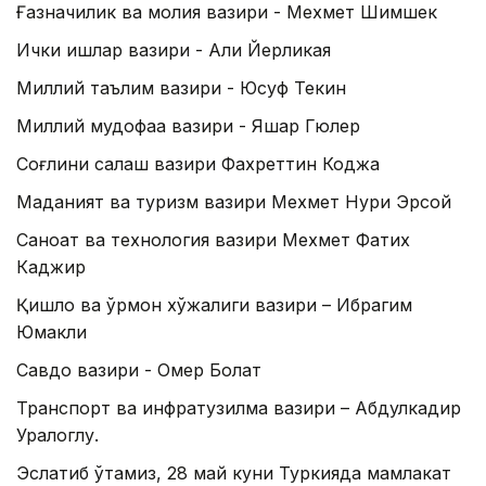
Ғазначилик ва молия вазири - Мехмет Шимшек
Ички ишлар вазири - Али Йерликая
Миллий таълим вазири - Юсуф Текин
Миллий мудофаа вазири - Яшар Гюлер
Соғлиқни сақлаш вазири Фахреттин Коджа
Маданият ва туризм вазири Мехмет Нури Эрсой
Саноат ва технология вазири Мехмет Фатих
Каджир
Қишлоқ ва ўрмон хўжалиги вазири – Ибрагим
Юмакли
Савдо вазири - Омер Болат
Транспорт ва инфратузилма вазири – Абдулкадир
Уралоглу.
Эслатиб ўтамиз, 28 май куни Туркияда мамлакат