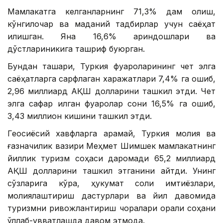
Мамлакатга келганларнинг 71,3% дам олиш,
кўнгилочар ва маданий тадбирлар учун саёҳат
қилишган. Яна 16,6% қариндошлари ва
дўстлариникига ташриф буюрган.
Бундан ташқари, Туркия фуқароларининг чет элга
саёҳатларга сарфлаган харажатлари 7,4% га ошиб,
2,96 миллиард АҚШ долларини ташкил этди. Чет
элга сафар қилган фуқаролар сони 16,5% га ошиб,
3,43 миллион кишини ташкил этди.
Геосиёсий хавфларга қарамай, Туркия молия ва
ғазначилик вазири Меҳмет Шимшек мамлакатнинг
йиллик туризм соҳаси даромади 65,2 миллиард
АҚШ долларини ташкил этганини айтди. Унинг
сўзларига кўра, ҳукумат солиқ имтиёзлари,
молиялаштириш дастурлари ва йил давомида
туризмни ривожлантириш чоралари орқали соҳани
қўллаб-қувватлашда давом этмоқда.