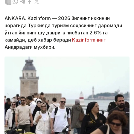
ANKARA. Kazinform — 2026 йилнинг иккинчи
чорагида Туркияда туризм соҳасининг даромади
ўтган йилнинг шу даврига нисбатан 2,6% га
камайди, деб хабар беради
Kazinformнинг
Анқарадаги мухбири.