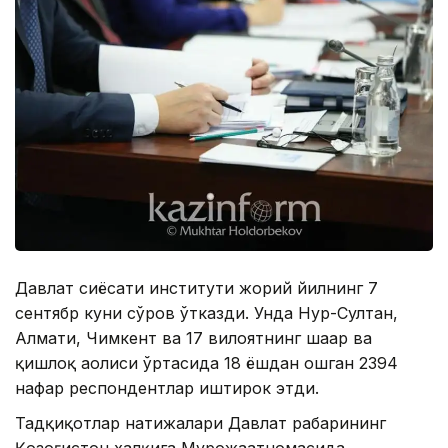
Давлат сиёсати институти жорий йилнинг 7
сентябр куни сўров ўтказди. Унда Нур-Султан,
Алмати, Чимкент ва 17 вилоятнинг шаҳар ва
қишлоқ аҳолиси ўртасида 18 ёшдан ошган 2394
нафар респондентлар иштирок этди.
Тадқиқотлар натижалари Давлат раҳбарининг