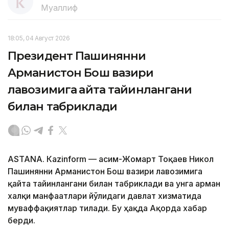
Муаллиф
18:05, 04 Август 2026
Президент Пашинянни
Арманистон Бош вазири
лавозимига қайта тайинлангани
билан табриклади
ASTANА. Кazinform — Қасим-Жомарт Тоқаев Никол
Пашинянни Арманистон Бош вазири лавозимига
қайта тайинлангани билан табриклади ва унга арман
халқи манфаатлари йўлидаги давлат хизматида
муваффақиятлар тилади. Бу ҳақда Ақорда хабар
берди.