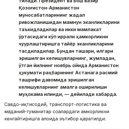
тилади. Президент ва Бош вазир
Қозоғистон-Арманистон
муносабатларининг жадал
ривожланишидан мамнун эканликларини
таъкидладилар ва икки мамлакат
ўртасидаги кўп қиррали ҳамкорликни
чуқурлаштиришга тайёр эканликларини
тасдиқладилар. Бундан ташқари, илгари
эришилган келишувларнинг, жумладан,
ўтган йилнинг ноябрь ойида Арманистон
ҳукумати раҳбарининг Астанага расмий
ташрифи давомида эришилган
келишувларнинг амалга оширилиши
муҳокама қилинди, — дейилади хабарда.
Савдо-иқтисодий, транспорт-логистика ва
маданий-гуманитар соҳалардаги ҳамкорликни
кенгайтиришга алоҳида эътибор қаратилди.