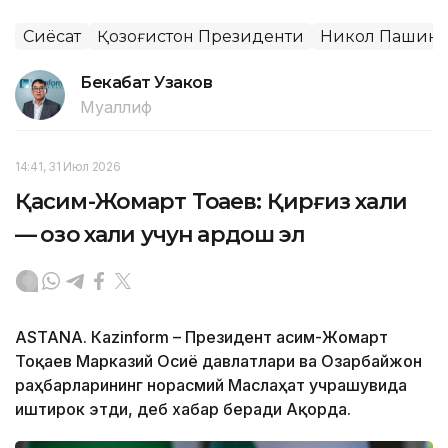
Сиёсат
Қозоғистон Президенти
Никол Пашин
Бекабат Узаков
Муаллиф
14:41, 31 Июл 2026
Қасим-Жомарт Тоқаев: Қирғиз халқи
— қозоқ халқи учун қардош эл
ASTANА. Кazinform – Президент Қасим-Жомарт
Тоқаев Марказий Осиё давлатлари ва Озарбайжон
раҳбарларининг норасмий Маслаҳат учрашувида
иштирок этди, деб хабар беради Ақорда.