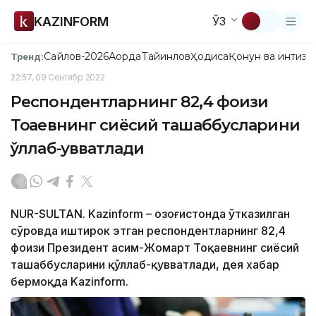
KAZINFORM
ЎЗ
Сайлов-2026
Ақорда
Тайинлов
Ҳодиса
Қонун ва интизо
Тренд:
22:57, 09 Сентябр 2022
Респондентларнинг 82,4 фоизи
Тоқаевнинг сиёсий ташаббусларини
қўллаб-қувватлади
NUR-SULTAN. Kazinform – Қозоғистонда ўтказилган
сўровда иштирок этган респондентларнинг 82,4
фоизи Президент Қасим-Жомарт Тоқаевнинг сиёсий
ташаббусларини қўллаб-қувватлади, дея хабар
бермоқда Kazinform.