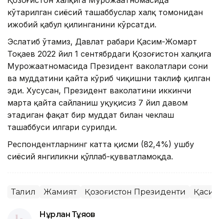
Қозоғистон халқига Мурожаатномасида
кўтарилган сиёсий ташаббуслар халқ томонидан
ижобий қабул қилинганини кўрсатди.
Эслатиб ўтамиз, Давлат раҳбари Қасим-Жомарт
Тоқаев 2022 йил 1 сентябрдаги Қозоғистон халқига
Мурожаатномасида Президент ваколатлари сони
ва муддатини қайта кўриб чиқишни таклиф қилган
эди. Хусусан, Президент ваколатини иккинчи
марта қайта сайланиш ҳуқуқисиз 7 йил давом
этадиган фақат бир муддат билан чеклаш
ташаббуси илгари сурилди.
Респондентларнинг катта қисми (82,4%) ушбу
сиёсий янгиликни қўллаб-қувватламоқда.
Таҳлил
Жамият
Қозоғистон Президенти
Қасим
Нұрлан Тұяқов