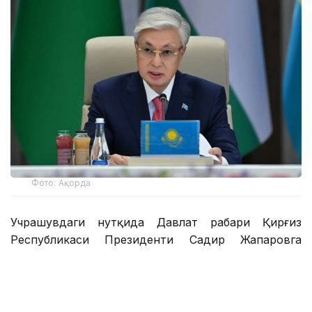
Фото: Ақорда
Учрашувдаги нутқида Давлат раҳбари Қирғиз
Республикаси Президенти Садир Жапаровга
самимий қабул ва анъанага мувофиқ норасмий
учрашувни ўтказиш ташаббуси учун самимий
миннатдорчилик билдирди.