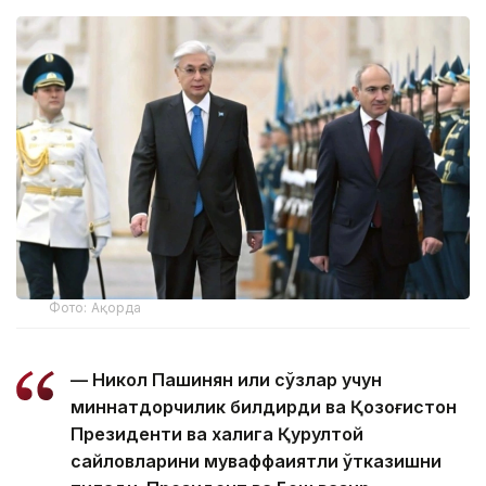
Фото: Ақорда
— Никол Пашинян илиқ сўзлар учун
миннатдорчилик билдирди ва Қозоғистон
Президенти ва халқига Қурултой
сайловларини муваффақиятли ўтказишни