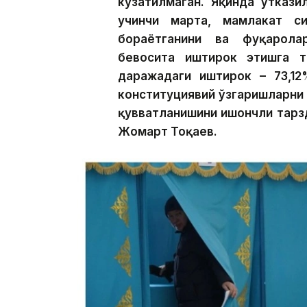
кузатилмаган. Яқинда ўтказ
учинчи марта, мамлакат с
бораётганини ва фуқарола
бевосита иштирок этишга т
даражадаги иштирок – 73,12
конституциявий ўзгаришларни
қувватланишини ишончли тарзд
Жомарт Тоқаев.