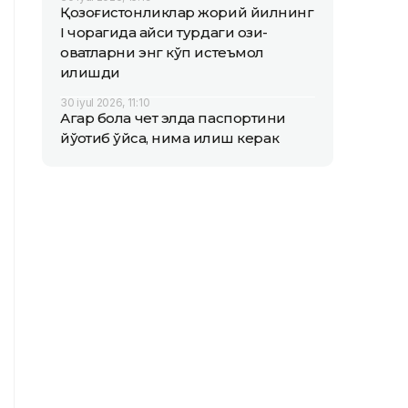
Қозоғистонликлар жорий йилнинг
I чорагида қайси турдаги озиқ-
овқатларни энг кўп истеъмол
қилишди
30 iyul 2026, 11:10
Агар бола чет элда паспортини
йўқотиб қўйса, нима қилиш керак