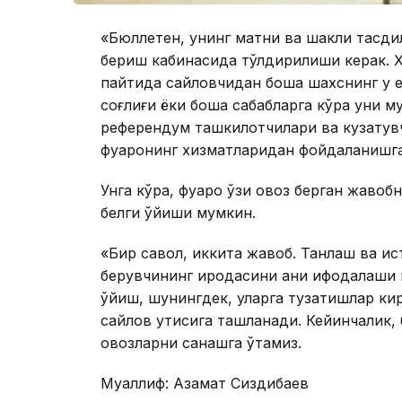
«Бюллетен, унинг матни ва шакли тасди
бериш кабинасида тўлдирилиши керак. 
пайтида сайловчидан бошқа шахснинг у е
соғлиғи ёки бошқа сабабларга кўра уни м
референдум ташкилотчилари ва кузатувч
фуқаронинг хизматларидан фойдаланишга
Унга кўра, фуқаро ўзи овоз берган жавоб
белги қўйиши мумкин.
«Бир савол, иккита жавоб. Танлаш ва ист
берувчининг иродасини аниқ ифодалаши к
қўйиш, шунингдек, уларга тузатишлар к
сайлов қутисига ташланади. Кейинчалик,
овозларни санашга ўтамиз.
Муаллиф: Азамат Сиздиқбаев