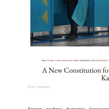
Фото: скриншот
Давлат раҳбари фуқаролар Қозоғисто