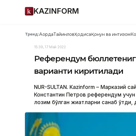
KAZINFORM
Ақорда
Тайинлов
Ҳодиса
Қонун ва интизом
Ко
Тренд:
15:39, 17 Май 2022
Референдум бюллетенига
варианти киритилади
NUR-SULTAN. Kazinform – Марказий са
Константин Петров референдум учун
лозим бўлган жиҳатларни санаб ўтди,