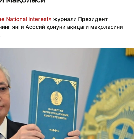
e National Interest»
журнали Президент
нг янги Асосий қонуни ҳақидаги мақоласини
.