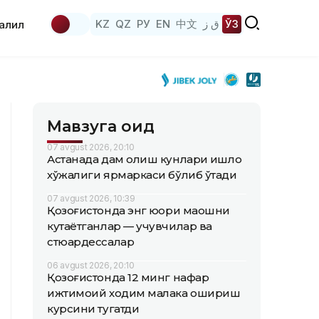
KZ
QZ
РУ
EN
中文
ق ز
ЎЗ
аҳлил
Мавзуга оид
07 avgust 2026, 20:10
Астанада дам олиш кунлари қишлоқ
хўжалиги ярмаркаси бўлиб ўтади
07 avgust 2026, 10:39
Қозоғистонда энг юқори маошни
кутаётганлар — учувчилар ва
стюардессалар
06 avgust 2026, 20:10
Қозоғистонда 12 минг нафар
ижтимоий ходим малака ошириш
курсини тугатди