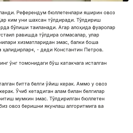
қланди. Референдум бюллетенлари яширин овоз
Ҳар ким уни шахсан тўлдиради. Тўлдириш
рда бўлиши тақиқланади. Агар алоҳида фуқаролар
устақил равишда тўлдира олмасалар, улар
илари хизматларидан эмас, балки бошқа
 ҳақлидирлар«, - деди Константин Петров.
нинг ўнг томонидаги бўш катакчага исталган
алган битта белги қўйиш керак. Аммо у овоз
ерак. Ўчиб кетадиган қалам билан белгилар
иритиш мумкин эмас. Тўлдирилган бюллетен
 биз овоз беришни якунлаш алгоритмига ва