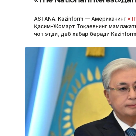
ASTANA. Kazinform — Американинг
«Th
Қасим-Жомарт Тоқаевнинг мамлакатни
чоп этди, деб хабар беради Кazinform