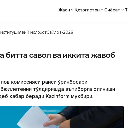
Жаҳон
Қозоғистон
Сиёсат
Т
нституциявий ислоҳот
Сайлов-2026
 битта савол ва иккита жавоб
йлов комиссияси раиси ўринбосари
 бюллетенни тўлдиришда эътиборга олиниши
 деб хабар беради Kazinform мухбири.