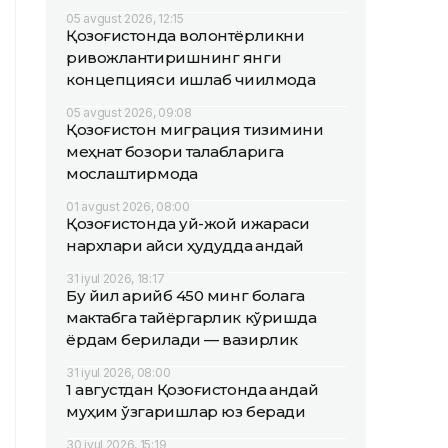
05 avgust 2026, 12:15
Қозоғистонда волонтёрликни
ривожлантиришнинг янги
концепцияси ишлаб чиқилмоқда
05 avgust 2026, 09:08
Қозоғистон миграция тизимини
меҳнат бозори талабларига
мослаштирмоқда
01 avgust 2026, 08:00
Қозоғистонда уй-жой ижараси
нархлари қайси ҳудудда қандай
31 iyul 2026, 18:17
Бу йил қарийб 450 минг болага
мактабга тайёргарлик кўришда
ёрдам берилади — вазирлик
31 iyul 2026, 08:00
1 августдан Қозоғистонда қандай
муҳим ўзгаришлар юз беради
30 iyul 2026, 15:19