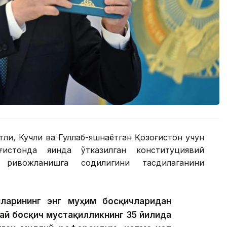
ли, Кучли ва Гуллаб-яшнаётган Қозоғистон учун
ғистонда яқинда ўтказилган конституциявий
ривожланишга содиқлигини тасдиқлаганини
шларининг энг муҳим босқичларидан
ай босқич мустақилликнинг 35 йилида