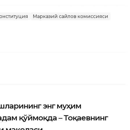
онституция
Марказий сайлов комиссияси
ишларининг энг муҳим
адам қўймоқда – Тоқаевнинг
ги мақоласи