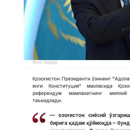
Фото: Ақорда
Қозоғистон Президенти ўзининг "Адолат
янги Конституция" мақоласида Қозо
референдум мамлакатнинг миллий 
таъкидлади.
— Қозоғистон сиёсий ўзгари
бирига қадам қўймоқда – бунд