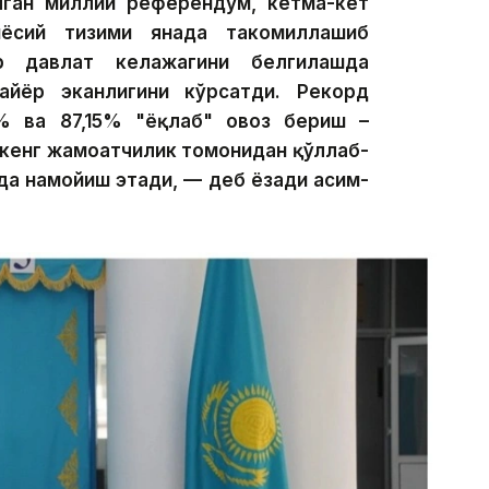
илган миллий референдум, кетма-кет
иёсий тизими янада такомиллашиб
р давлат келажагини белгилашда
айёр эканлигини кўрсатди. Рекорд
% ва 87,15% "ёқлаб" овоз бериш –
 кенг жамоатчилик томонидан қўллаб-
а намойиш этади, — деб ёзади Қасим-