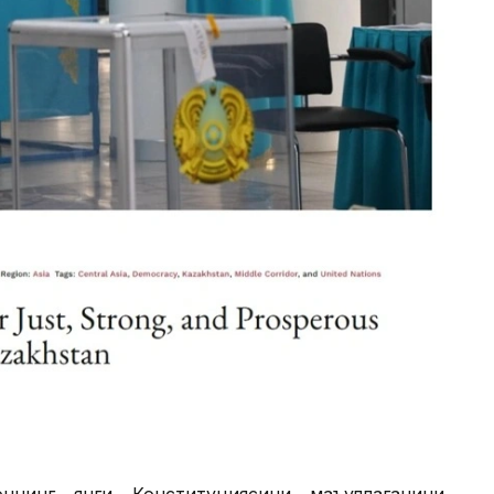
ннинг янги Конституциясини маъқуллаганини