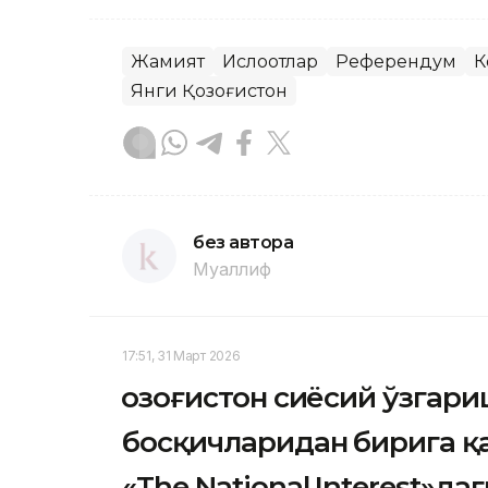
Жамият
Ислоҳотлар
Референдум
К
Янги Қозоғистон
без автора
Муаллиф
17:51, 31 Март 2026
Қозоғистон сиёсий ўзгар
босқичларидан бирига қ
«The National Interest»да