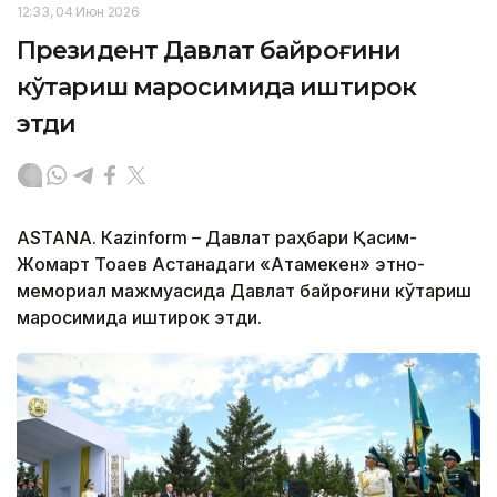
12:33, 04 Июн 2026
Президент Давлат байроғини
кўтариш маросимида иштирок
этди
ASTANА. Кazinform – Давлат раҳбари Қасим-
Жомарт Тоқаев Астанадаги «Атамекен» этно-
мемориал мажмуасида Давлат байроғини кўтариш
маросимида иштирок этди.