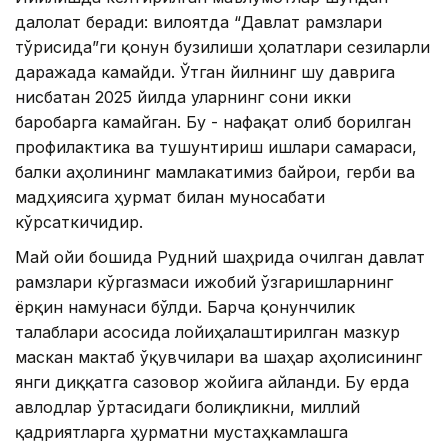
далолат беради: вилоятда “Давлат рамзлари
тўғрисида”ги қонун бузилиши ҳолатлари сезиларли
даражада камайди. Ўтган йилнинг шу даврига
нисбатан 2025 йилда уларнинг сони икки
баробарга камайган. Бу - нафақат олиб борилган
профилактика ва тушунтириш ишлари самараси,
балки аҳолининг мамлакатимиз байроғи, герби ва
мадҳиясига ҳурмат билан муносабати
кўрсаткичидир.
Май ойи бошида Рудний шаҳрида очилган давлат
рамзлари кўргазмаси ижобий ўзгаришларнинг
ёрқин намунаси бўлди. Барча қонунчилик
талаблари асосида лойиҳалаштирилган мазкур
маскан мактаб ўқувчилари ва шаҳар аҳолисининг
янги диққатга сазовор жойига айланди. Бу ерда
авлодлар ўртасидаги боғлиқликни, миллий
қадриятларга ҳурматни мустаҳкамлашга