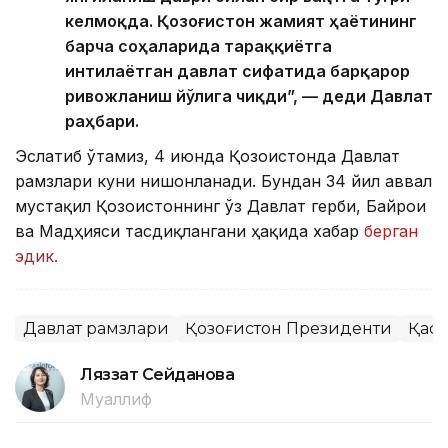
келмоқда. Қозоғистон жамият ҳаётининг
барча соҳаларида тараққиётга
интилаётган давлат сифатида барқарор
ривожланиш йўлига чиқди”, — деди Давлат
раҳбари.
Эслатиб ўтамиз, 4 июнда Қозоғистонда Давлат
рамзлари куни нишонланади. Бундан 34 йил аввал
мустақил Қозоғистоннинг ўз Давлат герби, Байроғи
ва Мадҳияси тасдиқлангани ҳақида хабар
берган
эдик.
Давлат рамзлари
Қозоғистон Президенти
Қаси
Ляззат Сейданова
Муаллиф