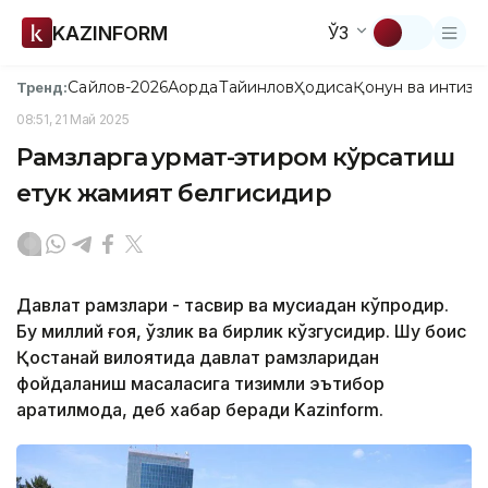
KAZINFORM
ЎЗ
Сайлов-2026
Ақорда
Тайинлов
Ҳодиса
Қонун ва интизо
Тренд:
08:51, 21 Май 2025
Рамзларга ҳурмат-эҳтиром кўрсатиш
етук жамият белгисидир
Давлат рамзлари - тасвир ва мусиқадан кўпроқдир.
Бу миллий ғоя, ўзлик ва бирлик кўзгусидир. Шу боис
Қостанай вилоятида давлат рамзларидан
фойдаланиш масаласига тизимли эътибор
қаратилмоқда, деб хабар беради Kazinform.