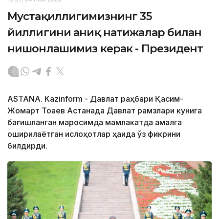
Мустақиллигимизнинг 35
йиллигини аниқ натижалар билан
нишонлашимиз керак - Президент
ASTANA. Kazinform - Давлат раҳбари Қасим-
Жомарт Тоқаев Астанада Давлат рамзлари кунига
бағишланган маросимда мамлакатда амалга
оширилаётган ислоҳотлар ҳақида ўз фикрини
билдирди.