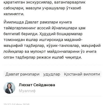
қаратилган экскурсиялар, ватанпарварлик
сабоқлари, мавзули учрашувлар ўтказиб
келиняпти.
Йиғилишда Давлат рамзлари кунига
тайёргарликнинг асосий йўналишлари ҳам
белгилаб берилди. Ҳудудий бошқармалар
томонидан ёшлар иштирокида маданий-
маърифий тадбирлар, кўрик-танловлар, маърифий
лойиҳалар ва мулоқот майдончаларини ўз ичига
олган тадбирлар режаси ишлаб чиқилди.
Давлат рамзлари
Ҳудудлар
Қостанай вилояти
Ляззат Сейданова
Муаллиф
13:37, 04 Июн 2026