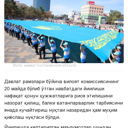
Фото: акимат Костанайской области
Давлат рамзлари бўйича вилоят комиссиясининг
20 майда бўлиб ўтган навбатдаги йиғилиши
нафақат қонун ҳужжатларига риоя этилишини
назорат қилиш, балки ватанпарварлик тарбиясини
янада кучайтириш нуқтаи назаридан ҳам муҳим
қиёслаш нуқтаси бўлди.
Йиғилишда келтирилган маълумотлар шундан