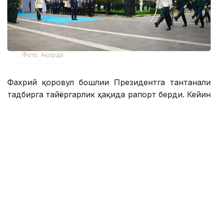
Фото: Ақорда
Фахрий қоровул бошлиғи Президентга тантанали
тадбирга тайёргарлик ҳақида рапорт берди. Кейин
давлат мадҳияси янгради ва кўк байроғимиз
кўтарилди.
Президент ўз нутқида бу кун қозоқ
мамлакатининг ҳар бир фуқароси учун алоҳида
аҳамиятга эга байрам эканлигини таъкидлади. Бу
куни биз байроғимизни баланд кўтарамиз. Шу
тариқа биз бутун дунёга фахрли ва ғурурли миллат
эканлигимизни намойиш этамиз.