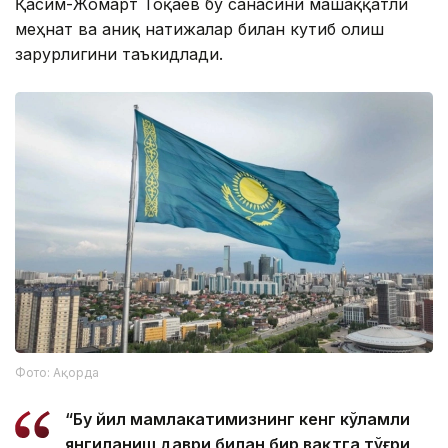
Қасим-Жомарт Тоқаев бу санасини машаққатли
меҳнат ва аниқ натижалар билан кутиб олиш
зарурлигини таъкидлади.
Фото: Ақорда
“Бу йил мамлакатимизнинг кенг кўламли
янгиланиш даври билан бир вақтга тўғри