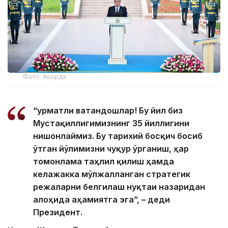
Фото: Ақорда
“Ҳурматли ватандошлар! Бу йил биз
Мустақиллигимизнинг 35 йиллигини
нишонлаймиз. Бу тарихий босқич босиб
ўтган йўлимизни чуқур ўрганиш, ҳар
томонлама таҳлил қилиш ҳамда
келажакка мўлжалланган стратегик
режаларни белгилаш нуқтаи назаридан
алоҳида аҳамиятга эга”, – деди
Президент.