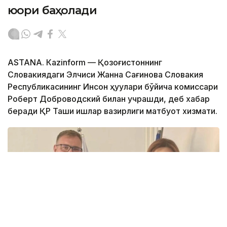
юқори баҳолади
ASTANА. Кazinform — Қозоғистоннинг
Словакиядаги Элчиси Жанна Сағинова Словакия
Республикасининг Инсон ҳуқуқлари бўйича комиссари
Роберт Доброводский билан учрашди, деб хабар
беради ҚР Ташқи ишлар вазирлиги матбуот хизмати.