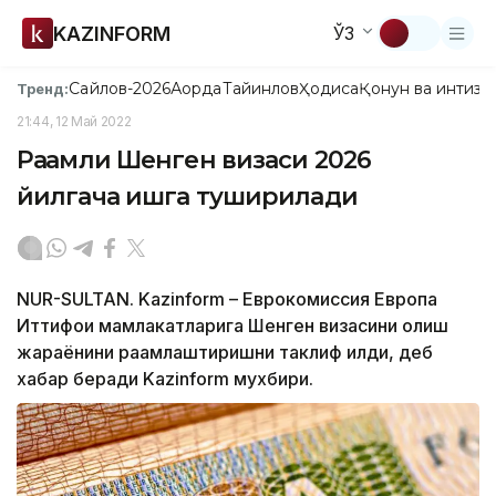
KAZINFORM
ЎЗ
Сайлов-2026
Ақорда
Тайинлов
Ҳодиса
Қонун ва интизо
Тренд:
21:44, 12 Май 2022
Рақамли Шенген визаси 2026
йилгача ишга туширилади
NUR-SULTAN. Kazinform – Еврокомиссия Европа
Иттифоқи мамлакатларига Шенген визасини олиш
жараёнини рақамлаштиришни таклиф қилди, деб
хабар беради Kazinform мухбири.