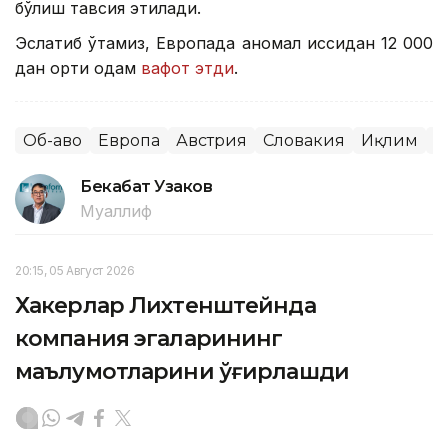
бўлиш тавсия этилади.
Эслатиб ўтамиз, Европада аномал иссиқдан 12 000
дан ортиқ одам
вафот этди
.
Об-ҳаво
Европа
Австрия
Словакия
Иқлим
Ж
Бекабат Узаков
Муаллиф
20:15, 05 Август 2026
Хакерлар Лихтенштейнда
компания эгаларининг
маълумотларини ўғирлашди