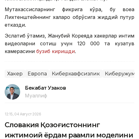
Мутахассисларнинг фикрига кўра, бу воқеа
Лихтенштейннинг халқаро обрўсига жиддий путур
етказди.
Эслатиб ўтамиз, Жанубий Кореяда хакерлар интим
видеоларни сотиш учун 120 000 та кузатув
камерасини
бузиб киришди
.
Хакер
Европа
Киберхавфсизлик
Киберҳужум
Бекабат Узаков
Муаллиф
12:15, 04 Август 2026
Словакия Қозоғистоннинг
ижтимоий ёрдам рақамли моделини