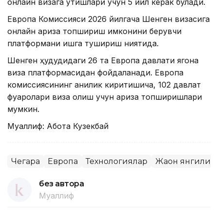
онлайн визага ўтишлари учун 5 йил керак бўлади.
Европа Комиссияси 2026 йилгача Шенген визасига
онлайн ариза топшириш имконини берувчи
платформани ишга тушириш ниятида.
Шенген ҳудудидаги 26 та Европа давлати ягона
виза платформасидан фойдаланади. Европа
комиссиясининг аниқлик киритишича, 102 давлат
фуқаролари виза олиш учун ариза топширишлари
мумкин.
Муаллиф: Ақбота Кузекбай
Чегара
Европа
Технологиялар
Жаҳон янгилик
без автора
Муаллиф