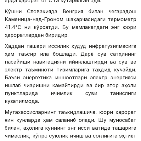
ерда ҳарорат 41°С га кўтарилган эди.
Қўшни Словакияда Венгрия билан чегарадош
Каменица-над-Гроном шаҳарчасидаги термометр
41,4°С ни кўрсатди. Бу мамлакатдаги энг юқори
ҳароратлардан биридир.
Ҳаддан ташқари иссиқлик ҳудуд инфратузилмасига
ҳам таъсир қила бошлади. Дарё сув сатҳининг
пасайиши навигацияни қийинлаштирди ва сув ва
электр таъминоти тизимларига таҳдид кучайди.
Баъзи энергетика иншоотлари электр энергияси
ишлаб чиқаришни камайтирди ва бир қатор аҳоли
пунктларида ичимлик суви танқислиги
кузатилмоқда.
Мутахассисларнинг таъкидлашича, юқори ҳарорат
яқин кунларда ҳам сақланиб қолади. Шу муносабат
билан, аҳолига куннинг энг иссиқ вақтида ташқарига
чиқмаслик, кўпроқ суюқлик ичиш ва соғлиғига эҳтиёт