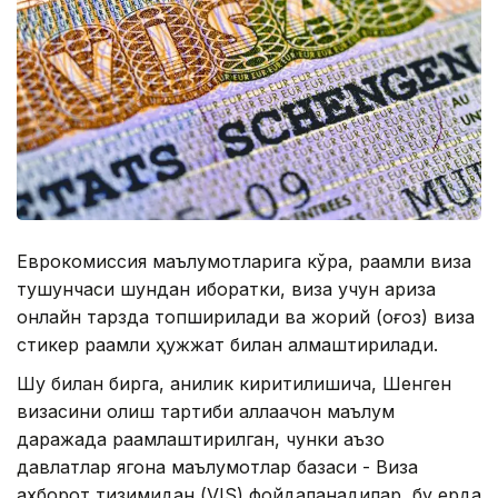
Еврокомиссия маълумотларига кўра, рақамли виза
тушунчаси шундан иборатки, виза учун ариза
онлайн тарзда топширилади ва жорий (қоғоз) виза
стикер рақамли ҳужжат билан алмаштирилади.
Шу билан бирга, аниқлик киритилишича, Шенген
визасини олиш тартиби аллақачон маълум
даражада рақамлаштирилган, чунки аъзо
давлатлар ягона маълумотлар базаси - Виза
ахборот тизимидан (VIS) фойдаланадилар, бу ерда