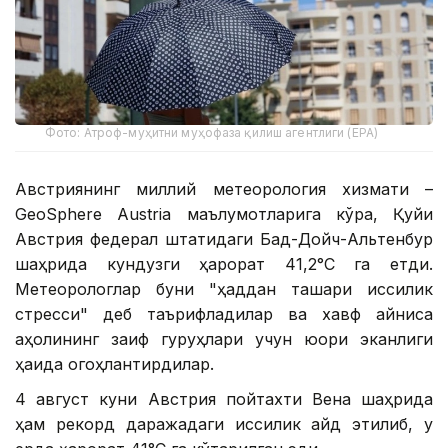
Фото: Атроф-муҳитни муҳофаза қилиш агентлиги (EPA)
Австриянинг миллий метеорология хизмати –
GeoSphere Austria маълумотларига кўра, Қуйи
Австрия федерал штатидаги Бад-Дойч-Альтенбур
шаҳрида кундузги ҳарорат 41,2°С га етди.
Метеорологлар буни "ҳаддан ташқари иссиқлик
стресси" деб таърифладилар ва хавф айниқса
аҳолининг заиф гуруҳлари учун юқори эканлиги
ҳақида огоҳлантирдилар.
4 август куни Австрия пойтахти Вена шаҳрида
ҳам рекорд даражадаги иссиқлик қайд этилиб, у