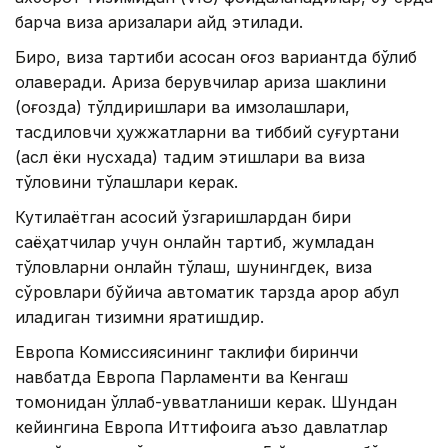
барча виза аризалари қайд этилади.
Бироқ, виза тартиби асосан қоғоз вариантда бўлиб
қолаверади. Ариза берувчилар ариза шаклини
(қоғозда) тўлдиришлари ва имзолашлари,
тасдиқловчи ҳужжатларни ва тиббий суғуртани
(асл ёки нусхада) тақдим этишлари ва виза
тўловини тўлашлари керак.
Кутилаётган асосий ўзгаришлардан бири
саёҳатчилар учун онлайн тартиб, жумладан
тўловларни онлайн тўлаш, шунингдек, виза
сўровлари бўйича автоматик тарзда қарор қабул
қиладиган тизимни яратишдир.
Европа Комиссиясининг таклифи биринчи
навбатда Европа Парламенти ва Кенгаш
томонидан қўллаб-қувватланиши керак. Шундан
кейингина Европа Иттифоқига аъзо давлатлар