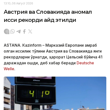
13:10, 06 Август 2026
Австрия ва Словакияда аномал
иссиқ рекорди қайд этилди
ASTANА. Кazinform – Марказий Европани қамраб
олган иссиқлик тўлқини Австрия ва Словакияда янги
рекордларни ўрнатди, ҳарорат Цельсий бўйича 41
даражадан ошди, деб хабар беради
Deutsche
Welle
.