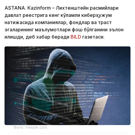
ASTANА. Кazinform – Лихтенштейн расмийлари
давлат реестрига кенг кўламли киберҳужум
натижасида компаниялар, фондлар ва траст
эгаларининг маълумотлари фош бўлганини эълон
қилишди, деб хабар беради
BILD
газетаси.
Фото: freepik.com