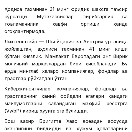
Ҳодиса тахминан 31 минг юридик шахсга таъсир
кўрсатди. Мутахассислар фирибгарлик ва
товламачилик хавфи ортиши ҳақида
огоҳлантирмоқда.
Лихтенштейн — Швейцария ва Австрия ўртасида
жойлашган, аҳолиси тахминан 41 минг киши
бўлган князлик. Мамлакат Европадаги энг йирик
молиявий марказлардан бири ҳисобланади. Бу
ерда минглаб халқаро компаниялар, фондлар ва
трастлар рўйхатдан ўтган.
Кибержиноятчилар компаниялар, фондлар ва
трастларнинг ҳақиқий фойдали эгалари ҳақидаги
маълумотларни сақлайдиган махфий реестрга
(VwbP) кириш ҳуқуқига эга бўлишди.
Бош вазир Бригитте Хаас воқеадан афсусда
эканлигини билдирди ва ҳужум ҳолатларини