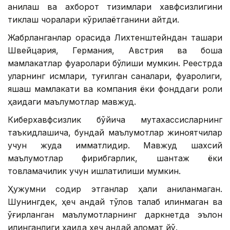
аниқлаш ва ахборот тизимлари хавфсизлигини
тиклаш чоралари кўрилаётганини айтди.
Жабрланганлар орасида Лихтенштейндан ташқари
Швейцария, Германия, Австрия ва бошқа
мамлакатлар фуқаролари бўлиши мумкин. Реестрда
уларнинг исмлари, туғилган саналари, фуқаролиги,
яшаш мамлакати ва компания ёки фонддаги роли
ҳақидаги маълумотлар мавжуд.
Киберхавфсизлик бўйича мутахассисларнинг
таъкидлашича, бундай маълумотлар жиноятчилар
учун жуда қимматлидир. Мавжуд шахсий
маълумотлар фирибгарлик, шантаж ёки
товламачилик учун ишлатилиши мумкин.
Ҳужумни содир этганлар ҳали аниқланмаган.
Шунингдек, ҳеч қандай тўлов талаб қилинмаган ва
ўғирланган маълумотларнинг даркнетда эълон
қилинганлиги ҳақида ҳеч қандай аломат йўқ.