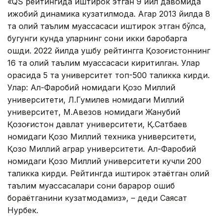
«QS рейтингида иштирок этган 9 йил давомида
ижобий динамика кузатилмоқда. Агар 2013 йилда 8
та олий таълим муассасаси иштирок этган бўлса,
бугунги кунда уларнинг сони икки баробарга
ошди. 2022 йилда ушбу рейтингга Қозоғистоннинг
16 та олий таълим муассасаси киритилган. Улар
орасида 5 та университет топ-500 таликка кирди.
Улар: Ал-Фаробий номидаги Қозоқ Миллий
университети, Л.Гумилев номидаги Миллий
университет, М.Авезов номидаги Жанубий
Қозоғистон давлат университети, Қ.Сатбаев
номидаги Қозоқ Миллий техника университети,
Қозоқ Миллий аграр университети. Ал-Фаробий
номидаги Қозоқ Миллий университети кучли 200
таликка кирди. Рейтингда иштирок этаётган олий
таълим муассасалари сони барқарор ошиб
бораётганини кузатмоқдамиз», – деди Саясат
Нурбек.