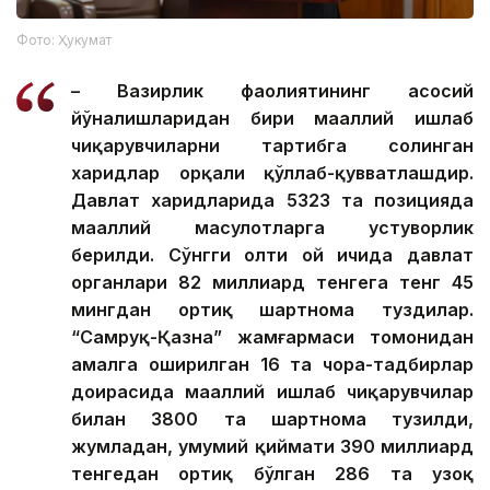
Фото: Ҳукумат
– Вазирлик фаолиятининг асосий
йўналишларидан бири маҳаллий ишлаб
чиқарувчиларни тартибга солинган
харидлар орқали қўллаб-қувватлашдир.
Давлат харидларида 5323 та позицияда
маҳаллий маҳсулотларга устуворлик
берилди. Сўнгги олти ой ичида давлат
органлари 82 миллиард тенгега тенг 45
мингдан ортиқ шартнома туздилар.
“Самруқ-Қазна” жамғармаси томонидан
амалга оширилган 16 та чора-тадбирлар
доирасида маҳаллий ишлаб чиқарувчилар
билан 3800 та шартнома тузилди,
жумладан, умумий қиймати 390 миллиард
тенгедан ортиқ бўлган 286 та узоқ