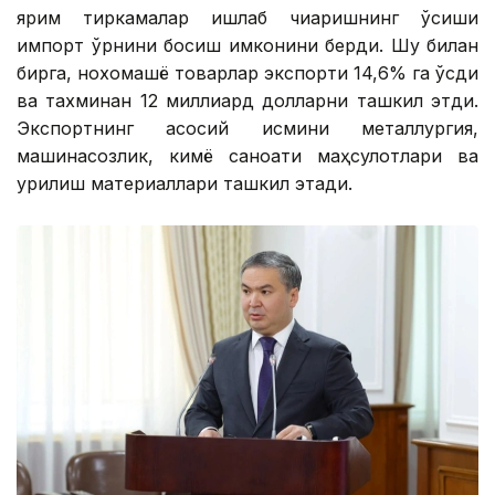
ярим тиркамалар ишлаб чиқаришнинг ўсиши
импорт ўрнини босиш имконини берди. Шу билан
бирга, нохомашё товарлар экспорти 14,6% га ўсди
ва тахминан 12 миллиард долларни ташкил этди.
Экспортнинг асосий қисмини металлургия,
машинасозлик, кимё саноати маҳсулотлари ва
қурилиш материаллари ташкил этади.