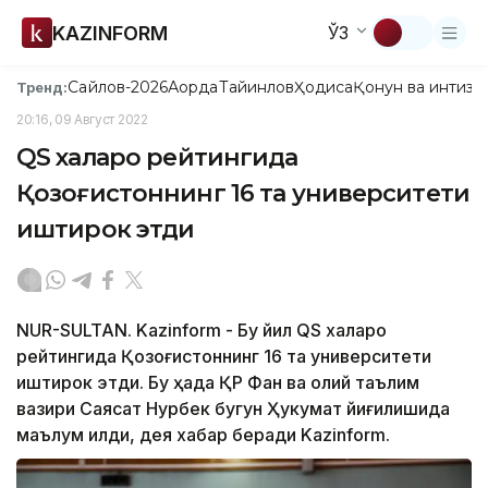
KAZINFORM
ЎЗ
Сайлов-2026
Ақорда
Тайинлов
Ҳодиса
Қонун ва интизо
Тренд:
20:16, 09 Август 2022
QS халқаро рейтингида
Қозоғистоннинг 16 та университети
иштирок этди
NUR-SULTAN. Kazinform - Бу йил QS халқаро
рейтингида Қозоғистоннинг 16 та университети
иштирок этди. Бу ҳақда ҚР Фан ва олий таълим
вазири Саясат Нурбек бугун Ҳукумат йиғилишида
маълум қилди, дея хабар беради Kazinform.