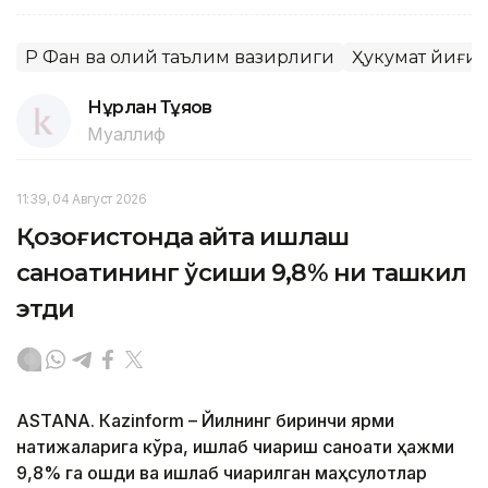
ҚР Фан ва олий таълим вазирлиги
Ҳукумат йиғи
Нұрлан Тұяқов
Муаллиф
11:39, 04 Август 2026
Қозоғистонда қайта ишлаш
саноатининг ўсиши 9,8% ни ташкил
этди
ASTANА. Кazinform – Йилнинг биринчи ярми
натижаларига кўра, ишлаб чиқариш саноати ҳажми
9,8% га ошди ва ишлаб чиқарилган маҳсулотлар