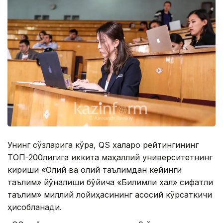
Унинг сўзларига кўра, QS халқаро рейтингининг
ТОП-200лигига иккита маҳаллий университетнинг
кириши «Олий ва олий таълимдан кейинги
таълим» йўналиши бўйича «Билимли халқ» сифатли
таълим» миллий лойиҳасининг асосий кўрсаткичи
ҳисобланади.