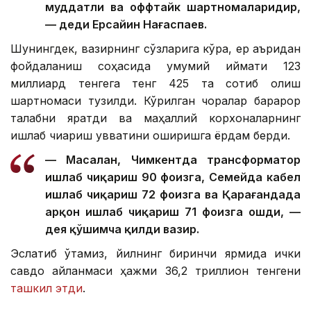
муддатли ва оффтайк шартномаларидир,
— деди Ерсайин Нағаспаев.
Шунингдек, вазирнинг сўзларига кўра, ер қаъридан
фойдаланиш соҳасида умумий қиймати 123
миллиард тенгега тенг 425 та сотиб олиш
шартномаси тузилди. Кўрилган чоралар барқарор
талабни яратди ва маҳаллий корхоналарнинг
ишлаб чиқариш қувватини оширишга ёрдам берди.
— Масалан, Чимкентда трансформатор
ишлаб чиқариш 90 фоизга, Семейда кабел
ишлаб чиқариш 72 фоизга ва Қарағандада
арқон ишлаб чиқариш 71 фоизга ошди, —
дея қўшимча қилди вазир.
Эслатиб ўтамиз, йилнинг биринчи ярмида ички
савдо айланмаси ҳажми 36,2 триллион тенгени
ташкил этди
.