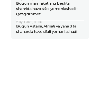
Bugun mamlakatning beshta
shahrida havo sifati yomonlashadi –
Qazgidromet
28 iyul 2026, 08:36
Bugun Astana, Almati va yana 3 ta
shaharda havo sifati yomonlashadi