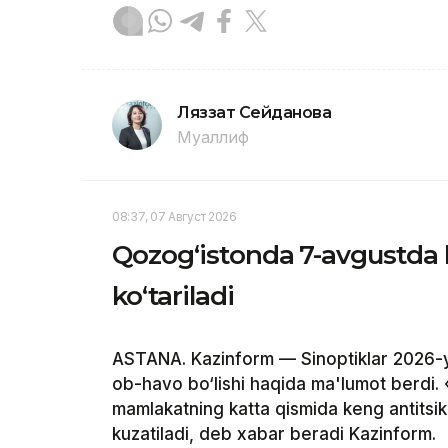
Ляззат Сейданова
Муаллиф
08:37, 07 Август 2026
Qozog‘istonda 7-avgustda 
ko‘tariladi
ASTANA. Kazinform — Sinoptiklar 2026-y
ob-havo bo‘lishi haqida ma'lumot berdi.
mamlakatning katta qismida keng antitsikl
kuzatiladi, deb xabar beradi Kazinform.