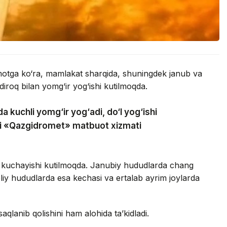
umotga ko‘ra, mamlakat sharqida, shuningdek janub va
iroq bilan yomg‘ir yog‘ishi kutilmoqda.
a kuchli yomg‘ir yog‘adi, do‘l yog‘ishi
adi «Qazgidromet» matbuot xizmati
 kuchayishi kutilmoqda. Janubiy hududlarda chang
oliy hududlarda esa kechasi va ertalab ayrim joylarda
saqlanib qolishini ham alohida ta’kidladi.