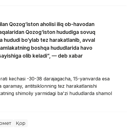
ilan Qozog‘iston aholisi iliq ob-havodan
taqalaridan Qozog‘iston hududiga sovuq
a hududi bo‘ylab tez harakatlanib, avval
mamlakatning boshqa hududlarida havo
sayishiga olib keladi”, — deb xabar
ati kechasi -30-38 darajagacha,
15-yanvarda esa
 qaramay, antitsiklonning tez harakatlanishi
katning shimoliy yarmidagi ba'zi hududlarda shamol
омет
Қор