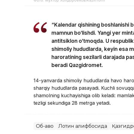
Фото: Мухтор Холдорбеков/Kazinform
“Kalendar qishining boshlanishi b
mamnun bo‘lishdi. Yangi yer min
antitsiklon o‘tmoqda. U respublik
shimoliy hududlarda, keyin esa 
haroratining sezilarli darajada pa
beradi Qazgidromet.
14-yanvarda shimoliy hududlarda havo haror
sharqiy hududlarda pasayadi. Kuchli sovuqqa
shamolning kuchayishiga olib keladi: mamla
tezligi sekundiga 28 metrga yetadi.
Об-ҳаво
Лотин алифбосида
Қазгидр