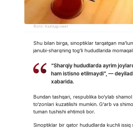
Фото: Казгидромет
Shu bilan birga, sinoptiklar tarqatgan ma’l
janubi-sharqning tog‘li hududlarida momaqald
“Sharqiy hududlarda ayrim joylard
ham istisno etilmaydi”, — deyil
xabarida.
Bundan tashqari, respublika bo‘ylab shamol
to‘zonlari kuzatilishi mumkin. G‘arb va shim
tuman tushishi ehtimoli bor.
Sinoptiklar bir qator hududlarda kuchli issiq 