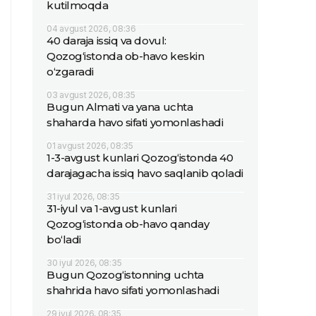
kutilmoqda
04 avgust 2026, 08:36
40 daraja issiq va dovul:
Qozog‘istonda ob-havo keskin
o‘zgaradi
03 avgust 2026, 08:35
Bugun Almati va yana uchta
shaharda havo sifati yomonlashadi
01 avgust 2026, 08:35
1-3-avgust kunlari Qozog‘istonda 40
darajagacha issiq havo saqlanib qoladi
31 iyul 2026, 08:35
31-iyul va 1-avgust kunlari
Qozog‘istonda ob-havo qanday
bo‘ladi
30 iyul 2026, 08:35
Bugun Qozog‘istonning uchta
shahrida havo sifati yomonlashadi
29 iyul 2026, 08:35