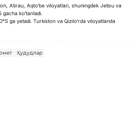
n, Atirau, Aqto‘be viloyatlari, shuningdek Jetisu va
 gacha ko‘tariladi.
°S ga yetadi. Turkiston va Qizilo‘rda viloyatlarida
омет
Ҳудудлар