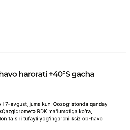
havo harorati +40°S gacha
il 7-avgust, juma kuni Qozog‘istonda qanday
 «Qazgidromet» RDK ma'lumotiga ko‘ra,
on ta'siri tufayli yog‘ingarchiliksiz ob-havo