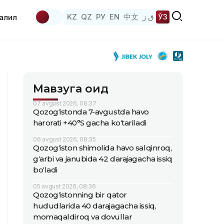
KZ
QZ
РУ
EN
中文
ق ز
ЎЗ
аҳлил
Мавзуга оид
07 avgust 2026, 08:37
Qozog‘istonda 7-avgustda havo
harorati +40°S gacha ko‘tariladi
06 avgust 2026, 08:35
Qozog‘iston shimolida havo salqinroq,
g‘arbi va janubida 42 darajagacha issiq
bo‘ladi
05 avgust 2026, 08:36
Qozog‘istonning bir qator
hududlarida 40 darajagacha issiq,
momaqaldiroq va dovullar