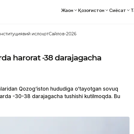
Жаҳон
Қозоғистон
Сиёсат
Т
нституциявий ислоҳот
Сайлов-2026
rda harorat -38 darajagacha
laridan Qozog‘iston hududiga o‘tayotgan sovuq
nlarda -30-38 darajagacha tushishi kutilmoqda. Bu