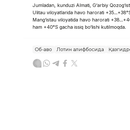
Jumladan, kunduzi Almati, G‘arbiy Qozog‘isto
Ulitau viloyatlarida havo harorati +35...+38°S
Mang‘istau viloyatida havo harorati +38...+40
ham +40°S gacha issiq bo‘lishi kutilmoqda.
Об-ҳаво
Лотин алифбосида
Қазгидр
Ляззат Сейданова
Муаллиф
16:41, 06 Август 2026