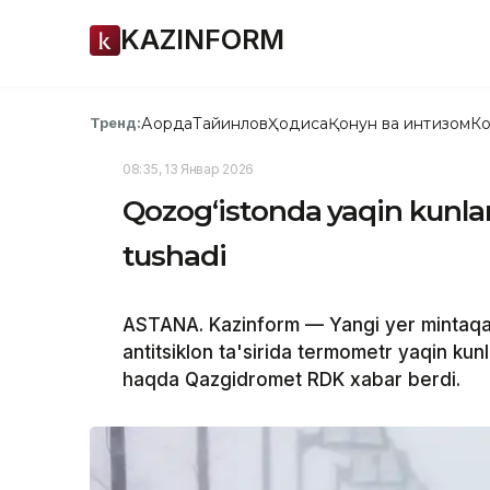
KAZINFORM
Ақорда
Тайинлов
Ҳодиса
Қонун ва интизом
Ко
Тренд:
08:35, 13 Январ 2026
Qozog‘istonda yaqin kunla
tushadi
ASTANA. Kazinform — Yangi yer mintaqa
antitsiklon ta'sirida termometr yaqin ku
haqda Qazgidromet RDK xabar berdi.