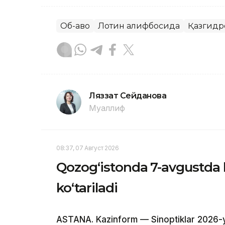
Об-ҳаво
Лотин алифбосида
Қазгидр
Ляззат Сейданова
Муаллиф
08:37, 07 Август 2026
Qozog‘istonda 7-avgustda 
ko‘tariladi
ASTANA. Kazinform — Sinoptiklar 2026-y