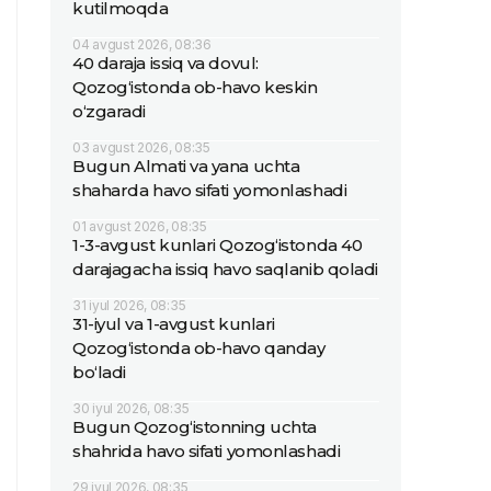
kutilmoqda
04 avgust 2026, 08:36
40 daraja issiq va dovul:
Qozog‘istonda ob-havo keskin
o‘zgaradi
03 avgust 2026, 08:35
Bugun Almati va yana uchta
shaharda havo sifati yomonlashadi
01 avgust 2026, 08:35
1-3-avgust kunlari Qozog‘istonda 40
darajagacha issiq havo saqlanib qoladi
31 iyul 2026, 08:35
31-iyul va 1-avgust kunlari
Qozog‘istonda ob-havo qanday
bo‘ladi
30 iyul 2026, 08:35
Bugun Qozog‘istonning uchta
shahrida havo sifati yomonlashadi
29 iyul 2026, 08:35