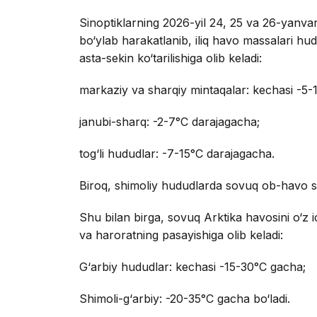
Sinoptiklarning 2026-yil 24, 25 va 26-yanva
bo‘ylab harakatlanib, iliq havo massalari hu
asta-sekin ko‘tarilishiga olib keladi:
markaziy va sharqiy mintaqalar: kechasi -5-
janubi-sharq: -2-7°C darajagacha;
tog‘li hududlar: -7-15°C darajagacha.
Biroq, shimoliy hududlarda sovuq ob-havo sa
Shu bilan birga, sovuq Arktika havosini o‘z ic
va haroratning pasayishiga olib keladi:
G‘arbiy hududlar: kechasi -15-30°C gacha;
Shimoli-g‘arbiy: -20-35°C gacha bo‘ladi.