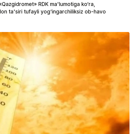
 «Qazgidromet» RDK ma'lumotiga ko‘ra,
on ta'siri tufayli yog‘ingarchiliksiz ob-havo