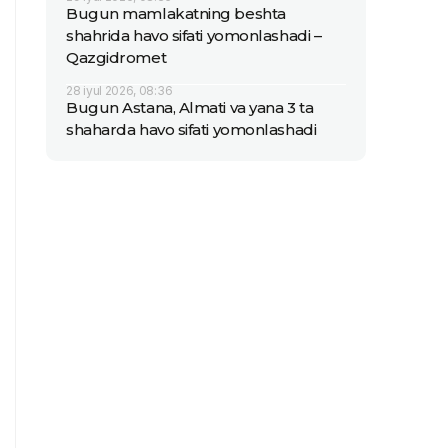
Bugun mamlakatning beshta
shahrida havo sifati yomonlashadi –
Qazgidromet
28 iyul 2026, 08:36
Bugun Astana, Almati va yana 3 ta
shaharda havo sifati yomonlashadi