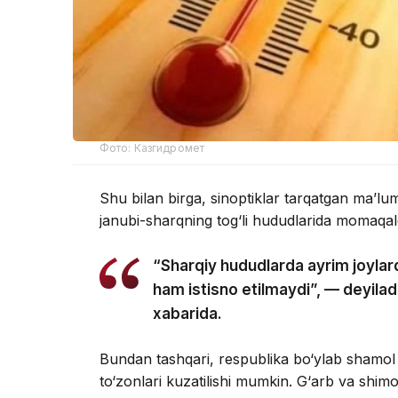
Фото: Казгидромет
Shu bilan birga, sinoptiklar tarqatgan ma’l
janubi-sharqning tog‘li hududlarida momaqald
“Sharqiy hududlarda ayrim joylard
ham istisno etilmaydi”, — deyil
xabarida.
Bundan tashqari, respublika bo‘ylab shamol
to‘zonlari kuzatilishi mumkin. G‘arb va shim