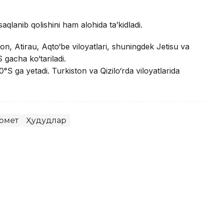
saqlanib qolishini ham alohida ta’kidladi.
n, Atirau, Aqto‘be viloyatlari, shuningdek Jetisu va
 gacha ko‘tariladi.
°S ga yetadi. Turkiston va Qizilo‘rda viloyatlarida
омет
Ҳудудлар