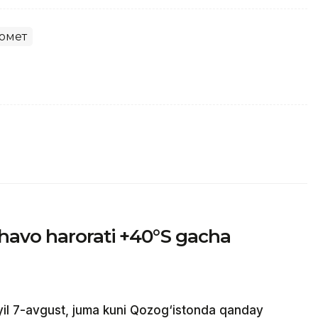
омет
havo harorati +40°S gacha
il 7-avgust, juma kuni Qozog‘istonda qanday