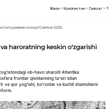
Жаҳон
Қозоғистон
Сиёсат
Т
нституциявий ислоҳот
Сайлов-2026
va haroratning keskin o‘zgarishi
g‘istondagi ob-havo sharoiti Atlantika
fera frontlar qismlarining ta'siri bilan
r va qor yog‘ishi, bo‘ronlar va kuchli shamollarni
nform.