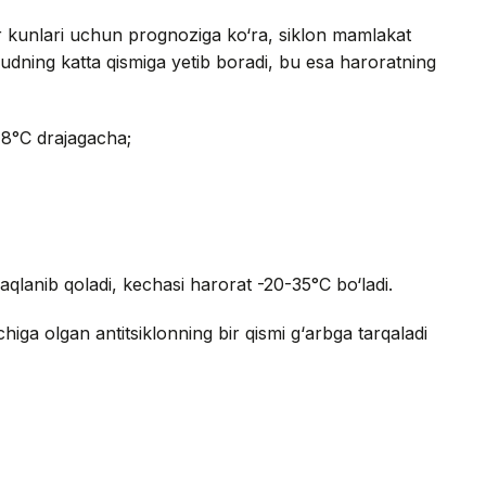
r kunlari uchun prognoziga ko‘ra, siklon mamlakat
dudning katta qismiga yetib boradi, bu esa haroratning
18°C drajagacha;
qlanib qoladi, kechasi harorat -20-35°C bo‘ladi.
higa olgan antitsiklonning bir qismi g‘arbga tarqaladi