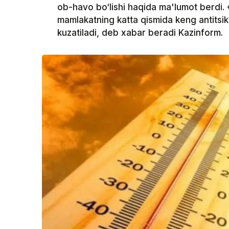
ob-havo bo‘lishi haqida ma'lumot berdi.
mamlakatning katta qismida keng antitsikl
kuzatiladi, deb xabar beradi Kazinform.