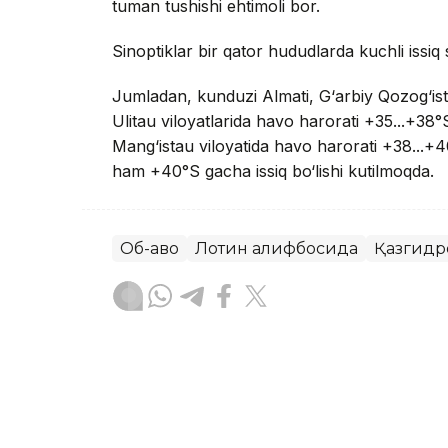
tuman tushishi ehtimoli bor.
Sinoptiklar bir qator hududlarda kuchli issiq 
Jumladan, kunduzi Almati, G‘arbiy Qozog‘isto
Ulitau viloyatlarida havo harorati +35...+38°S
Mang‘istau viloyatida havo harorati +38...+40
ham +40°S gacha issiq bo‘lishi kutilmoqda.
Об-ҳаво
Лотин алифбосида
Қазгидр
Ляззат Сейданова
Муаллиф