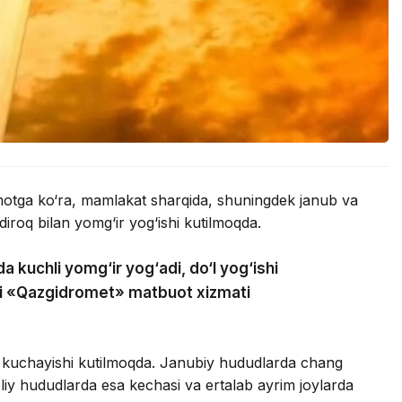
umotga ko‘ra, mamlakat sharqida, shuningdek janub va
iroq bilan yomg‘ir yog‘ishi kutilmoqda.
a kuchli yomg‘ir yog‘adi, do‘l yog‘ishi
adi «Qazgidromet» matbuot xizmati
 kuchayishi kutilmoqda. Janubiy hududlarda chang
oliy hududlarda esa kechasi va ertalab ayrim joylarda