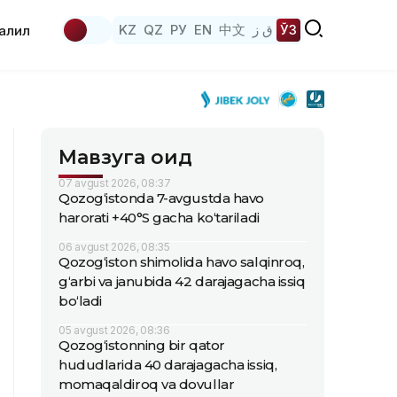
KZ
QZ
РУ
EN
中文
ق ز
ЎЗ
аҳлил
Мавзуга оид
07 avgust 2026, 08:37
Qozog‘istonda 7-avgustda havo
harorati +40°S gacha ko‘tariladi
06 avgust 2026, 08:35
Qozog‘iston shimolida havo salqinroq,
g‘arbi va janubida 42 darajagacha issiq
bo‘ladi
05 avgust 2026, 08:36
Qozog‘istonning bir qator
hududlarida 40 darajagacha issiq,
momaqaldiroq va dovullar