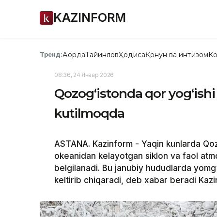
KAZINFORM
Ақорда
Тайинлов
Ҳодиса
Қонун ва интизом
Ко
Тренд:
08:36, 24 Январ 2026
Qozog‘istonda qor yog‘ishi 
kutilmoqda
ASTANA. Kazinform - Yaqin kunlarda Qozo
okeanidan kelayotgan siklon va faol atmos
belgilanadi. Bu janubiy hududlarda yomg‘i
keltirib chiqaradi, deb xabar beradi Kazi