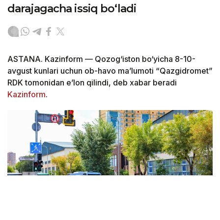
darajagacha issiq bo‘ladi
ASTANA. Kazinform — Qozog‘iston bo‘yicha 8-10-
avgust kunlari uchun ob-havo ma’lumoti “Qazgidromet”
RDK tomonidan e’lon qilindi, deb xabar beradi
Kazinform
.