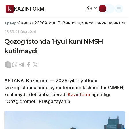
KAZINFORM
ЎЗ
Сайлов-2026
Ақорда
Тайинлов
Ҳодиса
Қонун ва интизо
Тренд:
08:35, 01 Июл 2026
Qozog‘istonda 1-iyul kuni NMSH
kutilmaydi
ASTANA. Kazinform — 2026-yil 1-iyul kuni
Qozog‘istonda noqulay meteorologik sharoitlar (NMSH)
kutilmaydi, deb xabar beradi
Kazinform
agentligi
“Qazgidromet” RDKga tayanib.