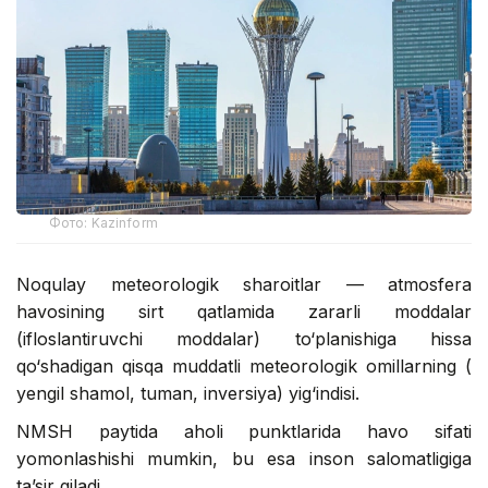
Фото: Kazinform
Noqulay meteorologik sharoitlar — atmosfera
havosining sirt qatlamida zararli moddalar
(ifloslantiruvchi moddalar) to‘planishiga hissa
qo‘shadigan qisqa muddatli meteorologik omillarning (
yengil shamol, tuman, inversiya) yig‘indisi.
NMSH paytida aholi punktlarida havo sifati
yomonlashishi mumkin, bu esa inson salomatligiga
ta’sir qiladi.