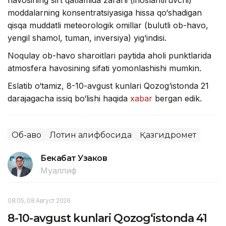
havosining sirt qatlamida zararli (ifloslantiruvchi)
moddalarning konsentratsiyasiga hissa qo‘shadigan
qisqa muddatli meteorologik omillar (bulutli ob-havo,
yengil shamol, tuman, inversiya) yig‘indisi.
Noqulay ob-havo sharoitlari paytida aholi punktlarida
atmosfera havosining sifati yomonlashishi mumkin.
Eslatib o‘tamiz, 8-10-avgust kunlari Qozog‘istonda 21
darajagacha issiq bo‘lishi haqida
xabar
bergan edik.
Об-ҳаво
Лотин алифбосида
Қазгидромет
Бекабат Узаков
Муаллиф
08:05, 08 Август 2026
8-10-avgust kunlari Qozog‘istonda 41