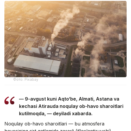
Фото: Pixabay
— 9-avgust kuni Aqto‘be, Almati, Astana va
kechasi Atirauda noqulay ob-havo sharoitlari
kutilmoqda, — deyiladi xabarda.
Noqulay ob-havo sharoitlari — bu atmosfera