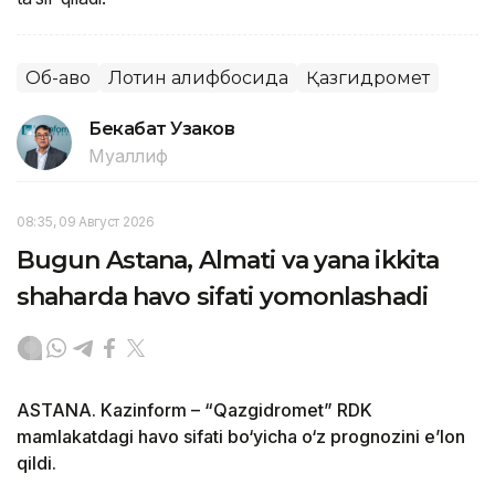
Об-ҳаво
Лотин алифбосида
Қазгидромет
Бекабат Узаков
Муаллиф
08:35, 09 Август 2026
Bugun Astana, Almati va yana ikkita
shaharda havo sifati yomonlashadi
ASTANA. Kazinform – “Qazgidromet” RDK
mamlakatdagi havo sifati bo‘yicha o‘z prognozini e’lon
qildi.