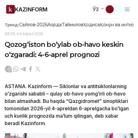
KAZINFORM
ЎЗ
Сайлов-2026
Ақорда
Тайинлов
Ҳодиса
Қонун ва интизо
Тренд:
08:36, 04 Апрел 2026
Qozogʻiston boʻylab ob-havo keskin
oʻzgaradi: 4-6-aprel prognozi
ASTANA. Kazinform — Siklonlar va antitsiklonlarning
oʻzgarishi sababli – qulay ob-havo yomgʻirli ob-havo
bilan almashadi. Bu haqda “Qazgidromet” sinoptiklari
tomonidan 2026-yil 4-apreldan 6-aprelgacha boʻlgan
uch kunlik prognozda maʼlum qilingan, deb xabar
beradi Kazinform.