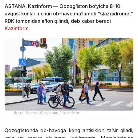
ASTANA. Kazinform — Qozog‘iston bo‘yicha 8-10-
avgust kunlari uchun ob-havo ma’lumoti “Qazgidromet”
RDK tomonidan e’lon qilindi, deb xabar beradi
Kazinform
.
Фото: Виктор Федюнин / Kazinform
Qozog‘istonda ob-havoga keng antisiklon ta’sir qiladi,
issiq va quruq ob-havo kutilmoqda. Mamlakatning