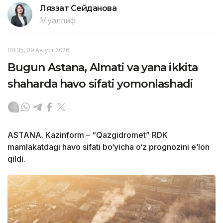
Ляззат Сейданова
Муаллиф
08:35, 09 Август 2026
Bugun Astana, Almati va yana ikkita
shaharda havo sifati yomonlashadi
ASTANA. Kazinform – “Qazgidromet” RDK
mamlakatdagi havo sifati bo‘yicha o‘z prognozini e’lon
qildi.