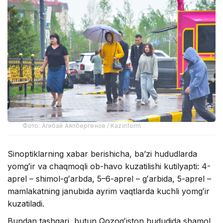
Фото: Агибай Аяпбергенов / Kazinform
Sinoptiklarning xabar berishicha, baʼzi hududlarda
yomgʻir va chaqmoqli ob-havo kuzatilishi kutilyapti: 4-
aprel – shimol-gʻarbda, 5–6-aprel – gʻarbida, 5-aprel –
mamlakatning janubida ayrim vaqtlarda kuchli yomgʻir
kuzatiladi.
Bundan tashqari, butun Qozogʻiston hududida shamol