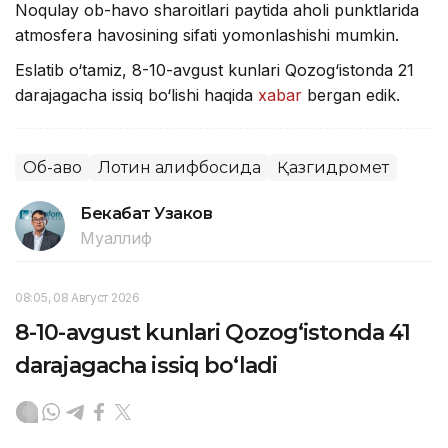
Noqulay ob-havo sharoitlari paytida aholi punktlarida
atmosfera havosining sifati yomonlashishi mumkin.
Eslatib o‘tamiz, 8-10-avgust kunlari Qozog‘istonda 21
darajagacha issiq bo‘lishi haqida
xabar
bergan edik.
Об-ҳаво
Лотин алифбосида
Қазгидромет
Бекабат Узаков
Муаллиф
08:05, 08 Август 2026
8-10-avgust kunlari Qozog‘istonda 41
darajagacha issiq bo‘ladi