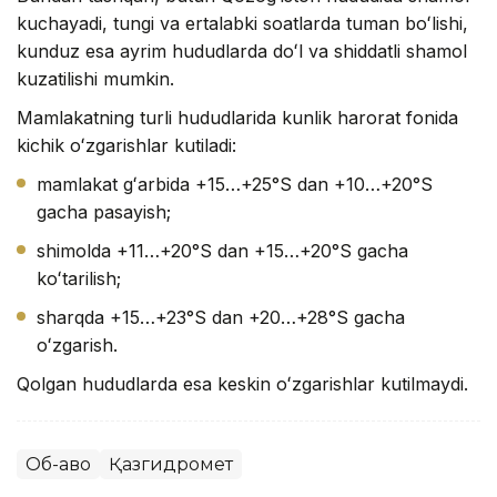
kuchayadi, tungi va ertalabki soatlarda tuman boʻlishi,
kunduz esa ayrim hududlarda doʻl va shiddatli shamol
kuzatilishi mumkin.
Mamlakatning turli hududlarida kunlik harorat fonida
kichik oʻzgarishlar kutiladi:
mamlakat gʻarbida +15…+25°S dan +10…+20°S
gacha pasayish;
shimolda +11…+20°S dan +15…+20°S gacha
koʻtarilish;
sharqda +15…+23°S dan +20…+28°S gacha
oʻzgarish.
Qolgan hududlarda esa keskin oʻzgarishlar kutilmaydi.
Об-ҳаво
Қазгидромет