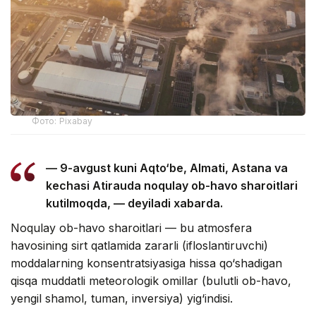
Фото: Pixabay
— 9-avgust kuni Aqto‘be, Almati, Astana va
kechasi Atirauda noqulay ob-havo sharoitlari
kutilmoqda, — deyiladi xabarda.
Noqulay ob-havo sharoitlari — bu atmosfera
havosining sirt qatlamida zararli (ifloslantiruvchi)
moddalarning konsentratsiyasiga hissa qo‘shadigan
qisqa muddatli meteorologik omillar (bulutli ob-havo,
yengil shamol, tuman, inversiya) yig‘indisi.