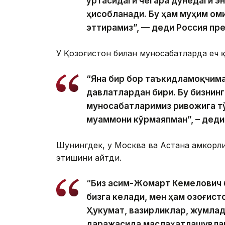
ўртасидаги чегара дунёдаги эн
ҳисобланади. Бу ҳам муҳим ом
эттирамиз”, — деди Россия пр
У Қозоғистон билан муносабатларда ҳеч 
“Яна бир бор таъкидламоқчиман:
давлатлардан бири. Бу бизнин
муносабатларимиз ривожига тў
муаммони кўрмаяпман”, – деди 
Шунингдек, у Москва ва Астана ҳамкор
этишини айтди.
“Биз Қасим-Жомарт Кемелович 
бизга келади, мен ҳам Қозоғис
Ҳукумат, вазирликлар, жумлад
даражасида маслаҳатлашувлар