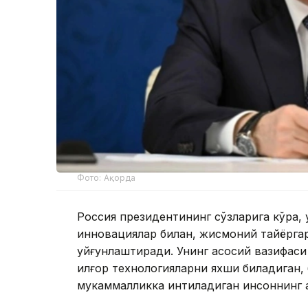
Фото: Ақорда
Россия президентининг сўзларига кўра,
инновациялар билан, жисмоний тайёргар
уйғунлаштиради. Унинг асосий вазифаси
илғор технологияларни яхши биладиган,
мукаммалликка интиладиган инсоннинг 