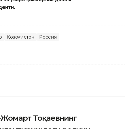
денти.
р
Қозоғистон
Россия
м-Жомарт Тоқаевнинг