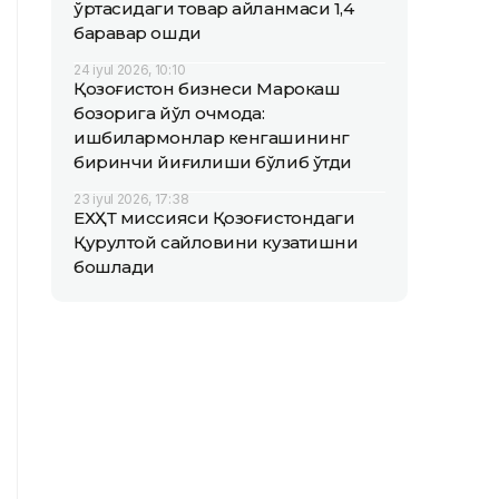
ўртасидаги товар айланмаси 1,4
баравар ошди
24 iyul 2026, 10:10
Қозоғистон бизнеси Марокаш
бозорига йўл очмоқда:
ишбилармонлар кенгашининг
биринчи йиғилиши бўлиб ўтди
23 iyul 2026, 17:38
ЕХҲТ миссияси Қозоғистондаги
Қурултой сайловини кузатишни
бошлади