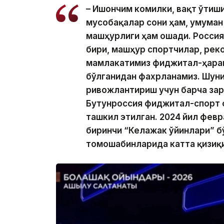
– Ишончим комилки, вақт ўтиш
мусобақалар сони ҳам, умуман
машҳурлиги ҳам ошади. Россия
бири, машҳур спортчилар, реко
мамлакатимиз фиджитал-ҳарак
бўлганидан фахрланамиз. Шуни
ривожлантириш учун барча за
Бутунроссия фиджитал-спорт 
ташкил этилган. 2024 йил фев
биринчи “Келажак ўйинлари” бў
томошабинларида катта қизиқи