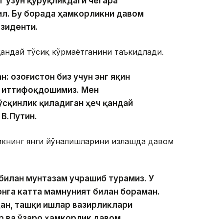
г узун қуруқликдаги чегара
ил. Бу борада ҳамкорликни давом
езиденти.
қандай тўсиқ кўрмаётганини таъкидлади.
 Қозоғистон биз учун энг яқин
г иттифоқдошимиз. Мен
сқинлик қиладиган ҳеч қандай
В.Путин.
ликнинг янги йўналишларини излашда давом
билан мунтазам учрашиб турамиз. У
тонга катта мамнуният билан бораман.
ан, ташқи ишлар вазирликлари
 ва ўзаро ҳамкорлик давом