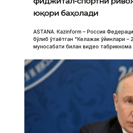
фиджитал-спортни риво
юқори баҳолади
ASTANА. Кazinform – Россия Федерац
бўлиб ўтаётган "Келажак ўйинлари – 
муносабати билан видео табрикнома 