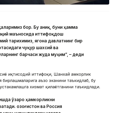
қаларимиз бор. Бу аниқ, буни ҳамма
қиқий маъносида иттифоқдош
мий тарихимиз, ягона давлатнинг бир
ртасидаги чуқур шахсий ва
ларнинг барчаси жуда муҳим”, – деди
сиё иқтисодий иттифоқи, Шанхай ҳамкорлик
 бирлашмаларига аъзо эканини таъкидлаб, бу
стаҳкамлашга хизмат қилаётганини таъкидлади.
лишда ўзаро ҳамкорликни
тади. Қозоғистон ва Россия