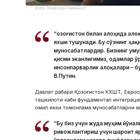
Фото: Видеодан скриншот
“Қозоғистон билан алоҳида ало
яхши тушунади. Бу сўзнинг ҳа
муносабатлардир. Бизнинг уму
қисми эканлигимиз, одамлар ў
инсонпарварлик алоқалари – бу
В.Путин.
Давлат раҳбари Қозоғистон КХШТ, Евроо
ташкилоти каби фундаментал интеграция
омил икки томонлама муносабатларни му
“Бу биз учун жуда муҳим йўна
ривожлантириш учун шароит яра