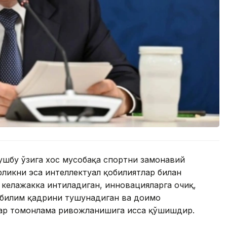
 ушбу ўзига хос мусобақа спортни замонавий
ликни эса интеллектуал қобилиятлар билан
 келажакка интиладиган, инновацияларга очиқ,
 билим қадрини тушунадиган ва доимо
ҳар томонлама ривожланишига ҳисса қўшишдир.