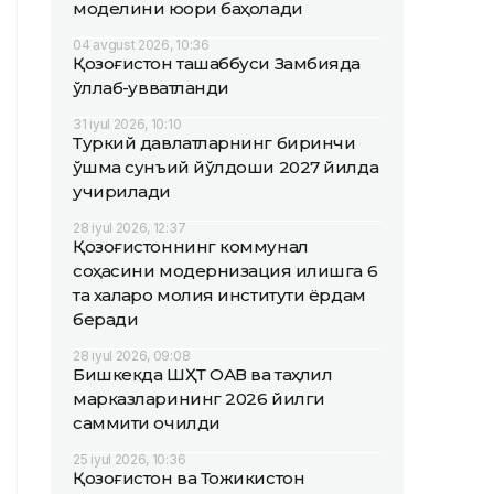
моделини юқори баҳолади
04 avgust 2026, 10:36
Қозоғистон ташаббуси Замбияда
қўллаб-қувватланди
31 iyul 2026, 10:10
Туркий давлатларнинг биринчи
қўшма сунъий йўлдоши 2027 йилда
учирилади
28 iyul 2026, 12:37
Қозоғистоннинг коммунал
соҳасини модернизация қилишга 6
та халқаро молия институти ёрдам
беради
28 iyul 2026, 09:08
Бишкекда ШҲТ ОАВ ва таҳлил
марказларининг 2026 йилги
саммити очилди
25 iyul 2026, 10:36
Қозоғистон ва Тожикистон