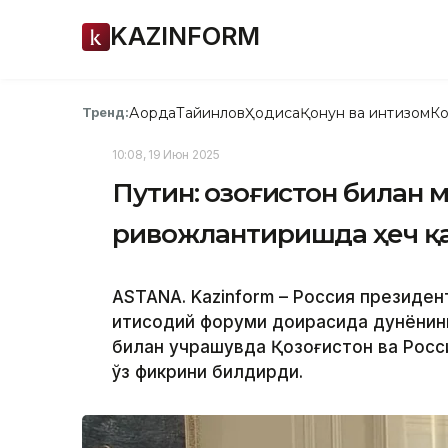
KAZINFORM
Ақорда
Тайинлов
Ҳодиса
Қонун ва интизом
Ко
Тренд:
10:08, 19 Июн 2025
Путин: Қозоғистон билан
ривожлантиришда ҳеч қ
ASTANA. Kazinform – Россия президе
иқтисодий форуми доирасида дунёнин
билан учрашувда Қозоғистон ва Росс
ўз фикрини билдирди.