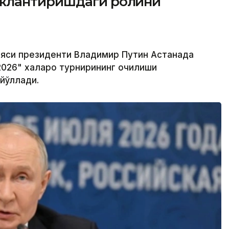
жлантиришдаги ролини
ияси президенти Владимир Путин Астанада
2026" халқаро турнирининг очилиши
йўллади.