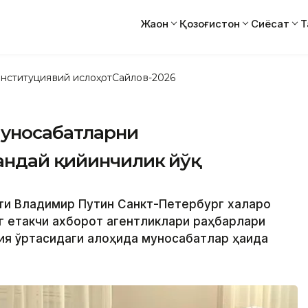
Жаҳон
Қозоғистон
Сиёсат
Т
нституциявий ислоҳот
Сайлов-2026
 муносабатларни
андай қийинчилик йўқ
нти Владимир Путин Санкт-Петербург халқаро
г етакчи ахборот агентликлари раҳбарлари
ия ўртасидаги алоҳида муносабатлар ҳақида