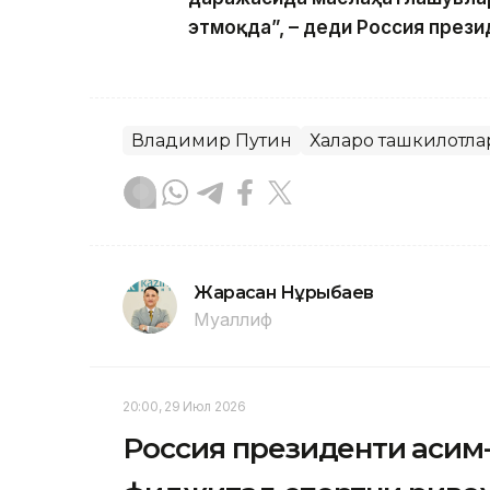
этмоқда”, – деди Россия прези
Владимир Путин
Халқаро ташкилотла
Жарасқан Нұрыбаев
Муаллиф
20:00, 29 Июл 2026
Россия президенти Қаси