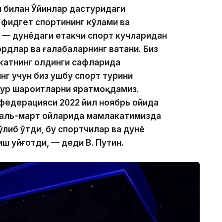
и билан Ўйинлар дастуридаги
 фидгет спортининг кўлами ва
 — дунёдаги етакчи спорт кучларидан
рдлар ва ғалабаларнинг ватани. Биз
атнинг олдинги сафларида
нг учун биз ушбу спорт турини
рур шароитларни яратмоқдамиз.
федерацияси 2022 йил ноябрь ойида
раль-март ойларида мамлакатимизда
либ ўтди, бу спортчилар ва дунё
ш уйғотди, — деди В. Путин.