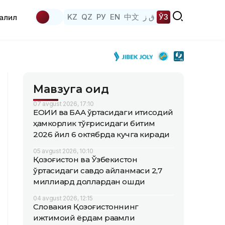
KZ
QZ
РУ
EN
中文
ق ز
ЎЗ
аҳлил
Мавзуга оид
07 avgust 2026, 17:10
ЕОИИ ва БАА ўртасидаги иқтисодий
ҳамкорлик тўғрисидаги битим
2026 йил 6 октябрда кучга киради
05 avgust 2026, 10:10
Қозоғистон ва Ўзбекистон
ўртасидаги савдо айланмаси 2,7
миллиард доллардан ошди
04 avgust 2026, 12:15
Словакия Қозоғистоннинг
ижтимоий ёрдам рақамли