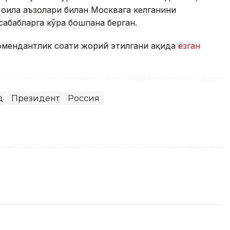
 оила аъзолари билан Москвага келганини
 сабабларга кўра бошпана берган.
омендантлик соати жорий этилгани ҳақида
ёзган
д
Президент
Россия