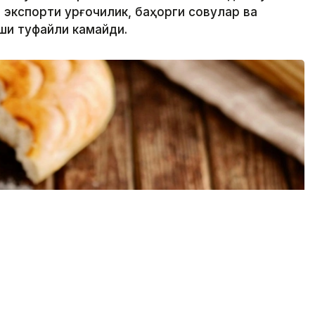
экспорти қурғоқчилик, баҳорги совуқлар ва
ши туфайли камайди.