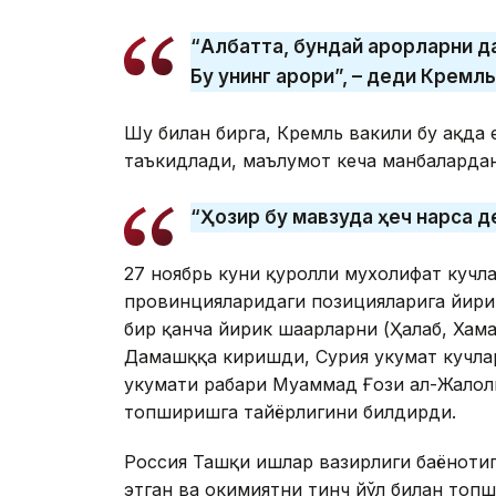
“Албатта, бундай қарорларни да
Бу унинг қарори”, – деди Кремль
Шу билан бирга, Кремль вакили бу ҳақда
таъкидлади, маълумот кеча манбалардан
“Ҳозир бу мавзуда ҳеч нарса д
27 ноябрь куни қуролли мухолифат кучл
провинцияларидаги позицияларига йирик
бир қанча йирик шаҳарларни (Ҳалаб, Хам
Дамашққа киришди, Сурия ҳукумат кучла
ҳукумати раҳбари Муҳаммад Ғози ал-Жало
топширишга тайёрлигини билдирди.
Россия Ташқи ишлар вазирлиги баёнотиг
этган ва ҳокимиятни тинч йўл билан то