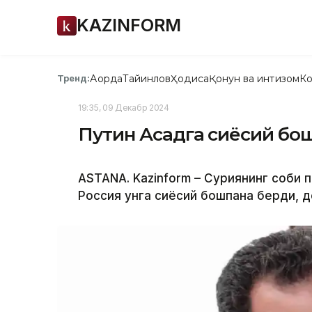
KAZINFORM
Ақорда
Тайинлов
Ҳодиса
Қонун ва интизом
Ко
Тренд:
19:35, 09 Декабр 2024
Путин Асадга сиёсий бо
ASTANA. Kazinform – Суриянинг собиқ
Россия унга сиёсий бошпана берди, д