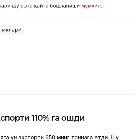
лари шу ҳафта қайта бошланиши
мумкин
.
ликлари
кспорти 110% га ошди
яга ун экспорти 650 минг тоннага етди. Шу