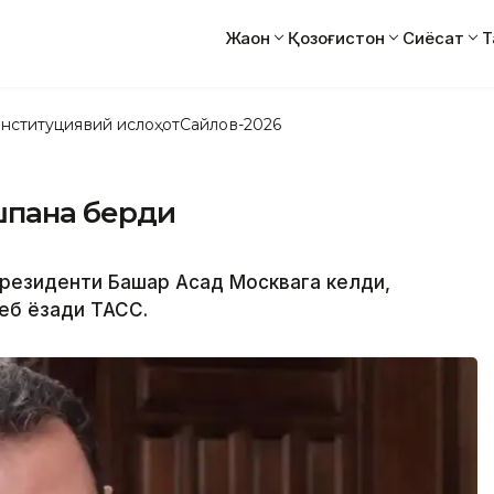
Жаҳон
Қозоғистон
Сиёсат
Т
нституциявий ислоҳот
Сайлов-2026
шпана берди
 президенти Башар Асад Москвага келди,
еб ёзади ТАСС.