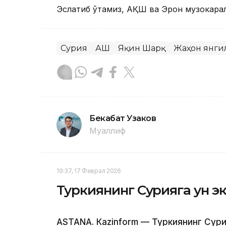
Эслатиб ўтамиз, АҚШ ва Эрон музокара
Сурия
АҚШ
Яқин Шарқ
Жаҳон янги
Бекабат Узаков
Муаллиф
19:37, 17 Феврал 2026
Туркиянинг Сурияга ун э
ASTANА. Кazinform — Туркиянинг Сури