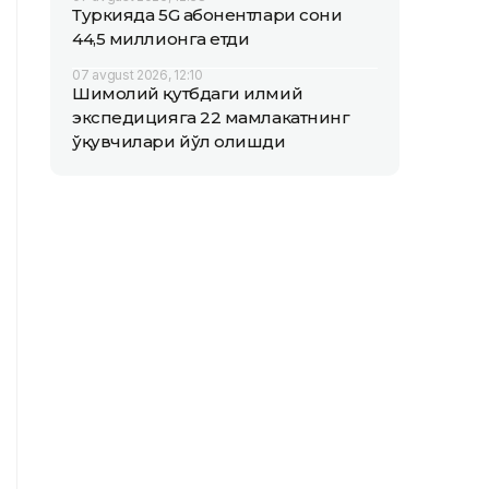
Туркияда 5G абонентлари сони
44,5 миллионга етди
07 avgust 2026, 12:10
Шимолий қутбдаги илмий
экспедицияга 22 мамлакатнинг
ўқувчилари йўл олишди