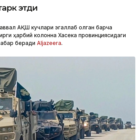
тарк этди
 аввал АҚШ кучлари эгаллаб олган барча
ирги ҳарбий колонна Хасека провинциясидаги
хабар беради
Aljazeera
.