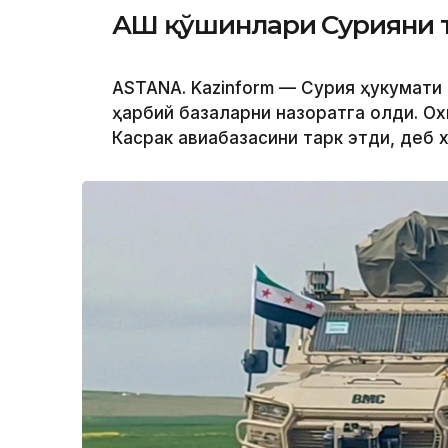
АҚШ қўшинлари Сурияни 
ASTANА. Kazinform — Сурия ҳукумати
ҳарбий базаларни назоратга олди. Ох
Касрак авиабазасини тарк этди, деб 