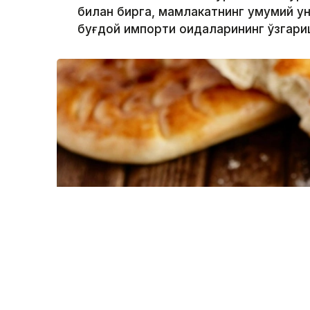
билан бирга, мамлакатнинг умумий ун 
буғдой импорти қоидаларининг ўзгари