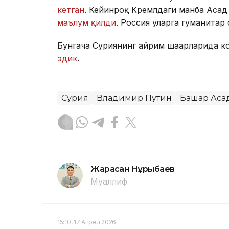
кетган
. Кейинроқ Кремлдаги манба Асад
маълум қилди
. Россия уларга гуманитар
Бунгача Суриянинг айрим шаҳарларида к
эдик
.
Сурия
Владимир Путин
Башар Аса
Жарасқан Нұрыбаев
Муаллиф
15:10, 17 Апрел 2026