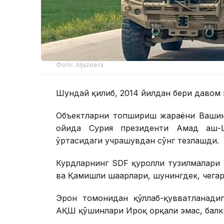
Фото: Aljazeera
Шундай қилиб, 2014 йилдан бери давом 
Объектларни топшириш жараёни Вашинг
ойида Сурия президенти Аҳмад аш
ўртасидаги учрашувдан сўнг тезлашди.
Курдларнинг SDF қуролли тузилмалари
ва Қамишли шаҳарлари, шунингдек, чегар
Эрон томонидан қўллаб-қувватланадиг
АҚШ қўшинлари Ироқ орқали эмас, балк