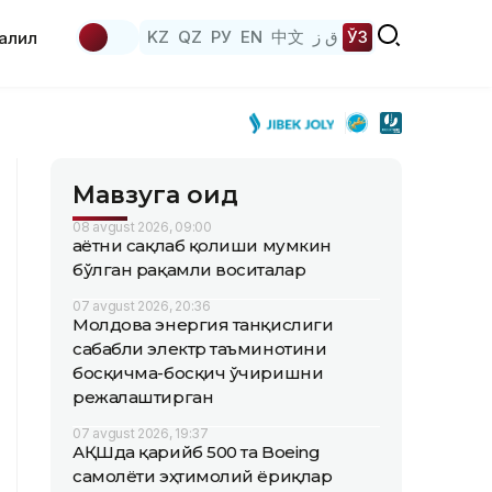
KZ
QZ
РУ
EN
中文
ق ز
ЎЗ
аҳлил
Мавзуга оид
08 avgust 2026, 09:00
Ҳаётни сақлаб қолиши мумкин
бўлган рақамли воситалар
07 avgust 2026, 20:36
Молдова энергия танқислиги
сабабли электр таъминотини
босқичма-босқич ўчиришни
режалаштирган
07 avgust 2026, 19:37
АҚШда қарийб 500 та Boeing
самолёти эҳтимолий ёриқлар