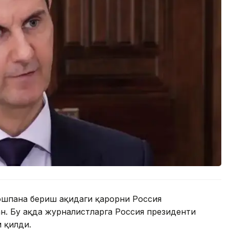
ошпана бериш ҳақидаги қарорни Россия
н. Бу ҳақда журналистларга Россия президенти
 қилди.