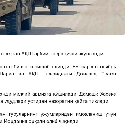
этаётган АҚШ ҳарбий операцияси якунланди.
тон билан келишиб олинди. Бу жараён ноябрь
-Шараа ва АҚШ президенти Дональд Трамп
 энди миллий армияга қўшилади. Дамашқ Хасеке
а ҳудудлари устидан назоратни қайта тиклади.
ан гуруҳларнинг ҳужумларидан ҳимояланиш учун
и Иордания орқали олиб чиқилди.