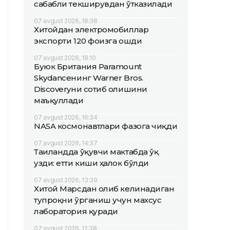
сабабли текширувдан ўтказилади
07 avgust 2026, 18:38
Хитойдан электромобиллар
экспорти 120 фоизга ошди
07 avgust 2026, 18:10
Буюк Британия Paramount
Skydanceнинг Warner Bros.
Discoveryни сотиб олишини
маъқуллади
07 avgust 2026, 16:34
NASA космонавтлари фазога чиқди
07 avgust 2026, 14:37
Таиландда ўқувчи мактабда ўқ
узди: етти киши ҳалок бўлди
07 avgust 2026, 13:39
Хитой Марсдан олиб келинадиган
тупроқни ўрганиш учун махсус
лаборатория қуради
07 avgust 2026, 12:38