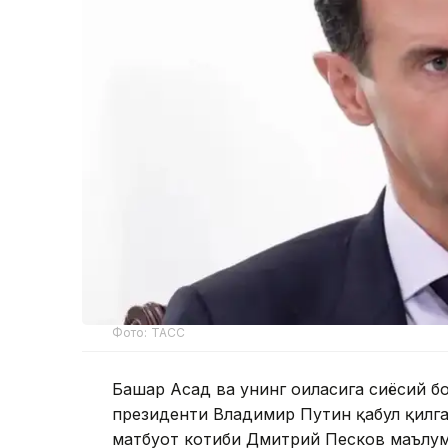
Фото: ТАСС
Башар Асад ва унинг оиласига сиёсий б
президенти Владимир Путин қабул қилга
матбуот котиби Дмитрий Песков маълум