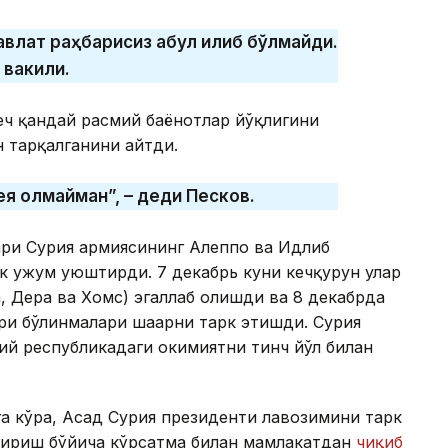
влат раҳбарисиз қабул қилиб бўлмайди.
 вакили.
 ҳеч қандай расмий баёнотлар йўқлигини
 тарқалганини айтди.
ея олмайман”, – деди Песков.
ари Сурия армиясининг Алеппо ва Идлиб
 ҳужум уюштирди. 7 декабрь куни кечқурун улар
а, Дера ва Хомс) эгаллаб олишди ва 8 декабрда
ри бўлинмалари шаҳарни тарк этишди. Сурия
лий республикадаги ҳокимиятни тинч йўл билан
а кўра, Асад Сурия президенти лавозимини тарк
пшириш бўйича кўрсатма билан мамлакатдан
чиқиб