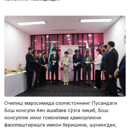
Очилиш маросимида Қозоғистоннинг Пусандаги
Бош консули Аян Қашабаев сўзга чиқиб, Бош
консуллик икки томонлама ҳамкорликни
фаоллаштиришга имкон беришини, шунингдек,