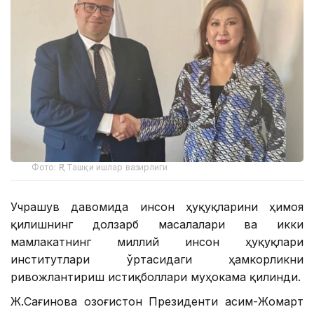
Фото: ҚР Ташқи ишлар вазирлиги
Учрашув давомида инсон ҳуқуқларини ҳимоя
қилишнинг долзарб масалалари ва икки
мамлакатнинг миллий инсон ҳуқуқлари
институтлари ўртасидаги ҳамкорликни
ривожлантириш истиқболлари муҳокама қилинди.
Ж.Сағинова Қозоғистон Президенти Қасим-Жомарт