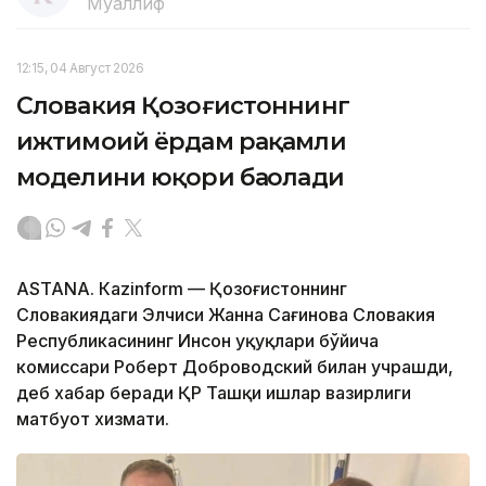
Муаллиф
12:15, 04 Август 2026
Словакия Қозоғистоннинг
ижтимоий ёрдам рақамли
моделини юқори баҳолади
ASTANА. Кazinform — Қозоғистоннинг
Словакиядаги Элчиси Жанна Сағинова Словакия
Республикасининг Инсон ҳуқуқлари бўйича
комиссари Роберт Доброводский билан учрашди,
деб хабар беради ҚР Ташқи ишлар вазирлиги
матбуот хизмати.