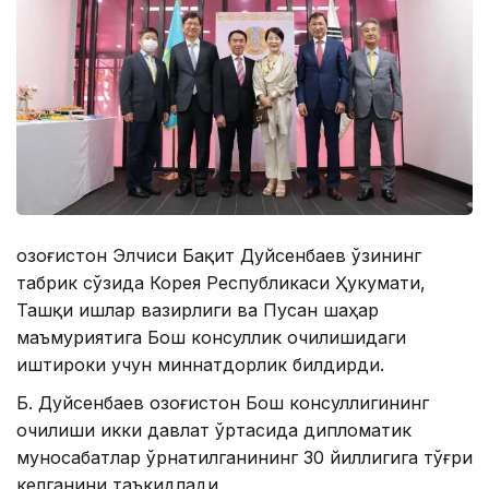
Қозоғистон Элчиси Бақит Дуйсенбаев ўзининг
табрик сўзида Корея Республикаси Ҳукумати,
Ташқи ишлар вазирлиги ва Пусан ​​шаҳар
маъмуриятига Бош консуллик очилишидаги
иштироки учун миннатдорлик билдирди.
Б. Дуйсенбаев Қозоғистон Бош консуллигининг
очилиши икки давлат ўртасида дипломатик
муносабатлар ўрнатилганининг 30 йиллигига тўғри
келганини таъкидлади.