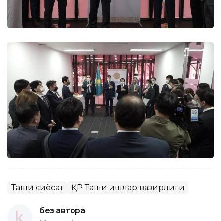
Ташқи сиёсат
ҚР Ташқи ишлар вазирлиги
без автора