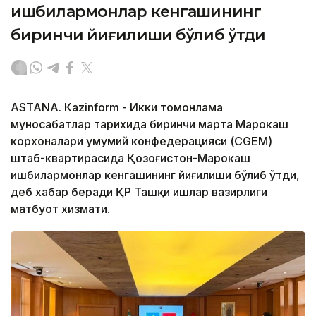
ишбилармонлар кенгашининг
биринчи йиғилиши бўлиб ўтди
ASTANА. Кazinform - Икки томонлама
муносабатлар тарихида биринчи марта Марокаш
корхоналари умумий конфедерацияси (CGEM)
штаб-квартирасида Қозоғистон-Марокаш
ишбилармонлар кенгашининг йиғилиши бўлиб ўтди,
деб хабар беради ҚР Ташқи ишлар вазирлиги
матбуот хизмати.