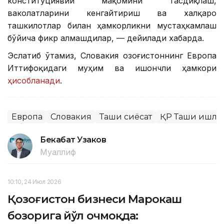
конституциявий мақомини тасдиқлаш,
ваколатларини кенгайтириш ва халқаро
ташкилотлар билан ҳамкорликни мустаҳкамлаш
бўйича фикр алмашдилар, — дейилади хабарда.
Эслатиб ўтамиз, Словакия Қозоғистоннинг Европа
Иттифоқидаги муҳим ва ишончли ҳамкори
ҳисобланади
.
Европа
Словакия
Ташқи сиёсат
ҚР Ташқи ишла
Бекабат Узаков
Муаллиф
10:10, 24 Июл 2026
Қозоғистон бизнеси Марокаш
бозорига йўл очмоқда: