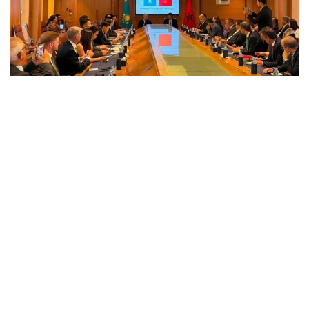
Фото: ҚР Ташқи ишлар вазирлиги матбуот хизмати
Тадбирда Қозоғистон Республикаси Ташқи ишлар
вазири ўринбосари Алибек Қуантиров, CGEM
президенти Меҳди Тази, Қозоғистоннинг
Марокашдаги элчиси Саулекул Сайлауқизи,
Ишбилармонлар кенгаши ҳамраислари — CGEM
иқтисодиёт қўмитаси раиси Дрис Беномар ва
Қозоғистон Ташқи савдо палатаси раиси Мурат
Қаримсақов, шунингдек, икки мамлакат давлат
органлари ва тараққиёт институтлари вакиллари
ҳамда Қозоғистон ва Марокаш иқтисодиётининг