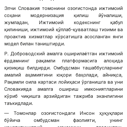
Элчи Словакия томонини Қозоғистонда ижтимоий
соҳани модернизация қилиш йўналиши,
жумладан, Ижтимоий кодекснинг қабул
қилиниши, ижтимоий қўллаб-қувватлаш тизими ва
проактив хизматлар кўрсатишга асосланган янги
модел билан таништирди.
Р. Доброводский амалга оширилаётган ижтимоий
ёрдамнинг рақамли платформасига алоҳида
қизиқиш билдирди. Омбудсман ташаббусларнинг
амалий аҳамиятини юқори баҳолади, айниқса,
Рақамли оила картаси лойиҳаси ўрганишга ва уни
Словакияда амалга ошириш имкониятларини
кўриб чиқишга арзийдиган тажриба эканлигини
таъкидлади.
— Томонлар Қозоғистондаги Инсон ҳуқуқлари
бўйича омбудсман фаолияти, унинг