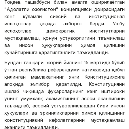
Тоқаев ташаббуси билан амалга оширилаётган
"Адолатли Қозоғистон" концепцияси доирасидаги
кенг кўламли сиёсий ва институционал
ислоҳотлар ҳақида ахборот берди. Ушбу
ислоҳотлар демократик институтларни
мустаҳкамлаш, қонун устуворлигини таъминлаш
ва инсон ҳуқуқларини ҳимоя қилишни
кучайтиришга қаратилганлиги таъкидланди.
Бундан ташқари, жорий йилнинг 15 мартида бўлиб
ўтган республика референдуми натижасида қабул
қилинган мамлакатнинг янги Конституциясига
алоҳида эътибор қаратилди. Конституцияни
ишлаб чиқишда фуқароларнинг кенг иштироки
унинг умумхалқ аҳамиятининг асоси эканлигини
таъкидлаб, асосий устуворликлардан бири инсон
ҳуқуқлари ва эркинликларини ҳимоя қилишнинг
конституциявий кафолатларини мустаҳкамлаш
эканлиги таъкидланди.