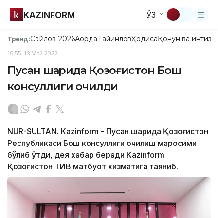
KAZINFORM
ЎЗ
Сайлов-2026
Ақорда
Тайинлов
Ҳодиса
Қонун ва интизо
Тренд:
19:55, 13 Май 2022
Пусан ​​шаҳрида Қозоғистон Бош
консуллиги очилди
NUR-SULTAN. Кazinform - Пусан ​​шаҳрида Қозоғистон
Республикаси Бош консуллиги очилиш маросими
бўлиб ўтди, дея хабар беради Kazinform
Қозоғистон ТИВ матбуот хизматига таяниб.