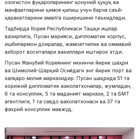
Қозоғистон фуқароларининг қонуний ҳуқуқ ва
манфаатларини ҳимоя қилиш учун барча саъй-
ҳаракатларини амалга оширишини таъкидлади.
Тадбирда Корея Республикаси Ташқи ишлар
вазирлиги, Пусан ​​мэрияси, дипломатик корпус,
ишбилармон доиралар, жамоатчилик ва оммавий
ахборот воситалари вакиллари иштирок этди.
Пусан ​​Жанубий Кореянинг иккинчи йирик шаҳри
ва Шимолий-Шарқий Осиёдаги энг йирик порт ва
халқаро молия марказидир. Пусан ​​шаҳрида 51 та
хорижий дипломатик ваколатхоналар, жумладан,
6 та консуллик, 5 та маданият маркази, 2 та БМТ
агентлиги, 1 та савдо ваколатхонаси ва 37 та
фахрий консуллик мавжуд.