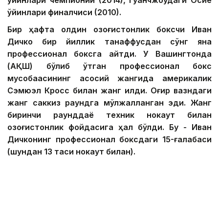
ўйинлари финалчиси (2010).
Бир ҳафта олдин қозоғистонлик боксчи Иван
Дичко бир йиллик танаффусдан сўнг яна
профессионал боксга қайтди. У Вашингтонда
(АҚШ) бўлиб ўтган профессионал бокс
мусобақасининг асосий жангида америкалик
Сэмюэл Кросс билан жанг қилди. Оғир вазндаги
жанг саккиз раундга мўлжалланган эди. Жанг
биринчи раунддаёқ техник нокаут билан
қозоғистонлик фойдасига ҳал бўлди. Бу - Иван
Дичконинг профессионал боксдаги 15-ғалабаси
(шундан 13 таси нокаут билан).