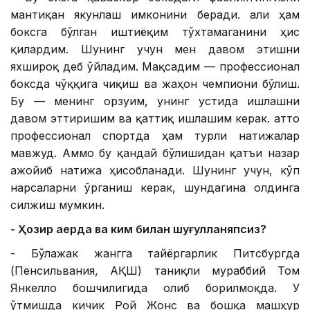
мантиқан якунлаш имконини беради. Ҳали ҳам
боксга бўлган иштиёқим тўхтамаганини ҳис
қилардим. Шунинг учун мен давом этишни
яхшироқ деб ўйладим. Мақсадим — профессионал
боксда чўққига чиқиш ва жаҳон чемпиони бўлиш.
Бу — менинг орзуим, унинг устида ишлашни
давом эттиришим ва қаттиқ ишлашим керак. Ҳатто
профессионал спортда ҳам турли натижалар
мавжуд. Аммо бу қандай бўлишидан қатъи назар
ажойиб натижа ҳисобланади. Шунинг учун, кўп
нарсаларни ўрганиш керак, шундагина олдинга
силжиш мумкин.
- Ҳозир қаерда ва ким билан шуғулланяпсиз?
- Бўлажак жангга тайёргарлик Питсбургда
(Пенсильвания, АҚШ) таниқли мураббий Том
Янкелло бошчилигида олиб борилмоқда. У
ўтмишда кичик Рой Жонс ва бошқа машҳур