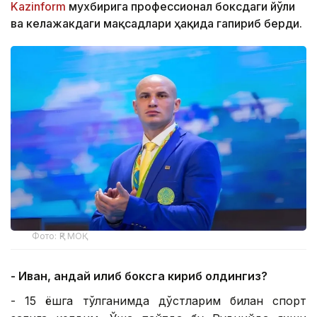
Kazinform
мухбирига профессионал боксдаги йўли
ва келажакдаги мақсадлари ҳақида гапириб берди.
Фото: ҚР МОҚ
- Иван, қандай қилиб боксга кириб қолдингиз?
- 15 ёшга тўлганимда дўстларим билан спорт