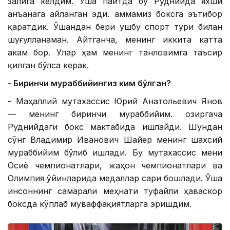
залига келдим. Ўша пайтда бу Руднийда яхши
анъанага айланган эди. Ҳаммамиз боксга эътибор
қаратдик. Ўшандан бери ушбу спорт тури билан
шуғулланаман. Айтганча, менинг иккита катта
акам бор. Улар ҳам менинг танловимга таъсир
қилган бўлса керак.
- Биринчи мураббийингиз ким бўлган?
- Маҳаллий мутахассис Юрий Анатольевич Янов
— менинг биринчи мураббийим. Ҳозиргача
Руднийдаги бокс мактабида ишлайди. Шундан
сўнг Владимир Иванович Шайер менинг шахсий
мураббийим бўлиб ишлади. Бу мутахассис мени
Осиё чемпионатлари, жаҳон чемпионатлари ва
Олимпия ўйинларида медаллар сари бошлади. Ўша
инсоннинг самарали меҳнати туфайли ҳаваскор
боксда кўплаб муваффақиятларга эришдим.