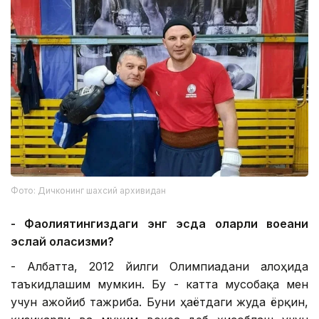
Фото: Дичконинг шахсий архивидан
- Фаолиятингиздаги энг эсда қоларли воқеани
эслай оласизми?
- Албатта, 2012 йилги Олимпиадани алоҳида
таъкидлашим мумкин. Бу - катта мусобақа мен
учун ажойиб тажриба. Буни ҳаётдаги жуда ёрқин,