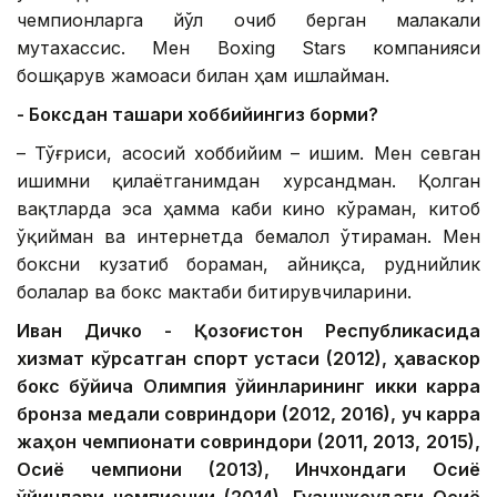
чемпионларга йўл очиб берган малакали
мутахассис. Мен Boxing Stars компанияси
бошқарув жамоаси билан ҳам ишлайман.
- Боксдан ташқари хоббийингиз борми?
– Тўғриси, асосий хоббийим – ишим. Мен севган
ишимни қилаётганимдан хурсандман. Қолган
вақтларда эса ҳамма каби кино кўраман, китоб
ўқийман ва интернетда бемалол ўтираман. Мен
боксни кузатиб бораман, айниқса, руднийлик
болалар ва бокс мактаби битирувчиларини.
Иван Дичко - Қозоғистон Республикасида
хизмат кўрсатган спорт устаси (2012), ҳаваскор
бокс бўйича Олимпия ўйинларининг икки карра
бронза медали совриндори (2012, 2016), уч карра
жаҳон чемпионати совриндори (2011, 2013, 2015),
Осиё чемпиони (2013), Инчхондаги Осиё
ўйинлари чемпионии (2014), Гуанчжоудаги Осиё