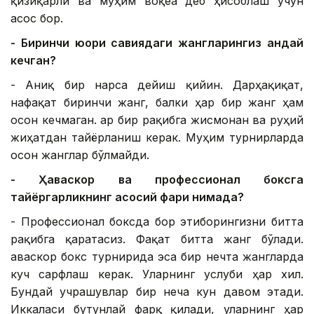
қизиқарли ва муҳим воқеа деб ҳисоблаш учун
асос бор.
- Биринчи юқори савиядаги жангларингиз қандай
кечган?
- Аниқ бир нарса дейиш қийин. Дарҳақиқат,
нафақат биринчи жанг, балки ҳар бир жанг ҳам
осон кечмаган. Ҳар бир рақибга жисмонан ва руҳий
жиҳатдан тайёрланиш керак. Муҳим турнирларда
осон жанглар бўлмайди.
- Ҳаваскор ва профессионал боксга
тайёргарликнинг асосий фарқи нимада?
- Профессионал боксда бор этиборингизни битта
рақибга қаратасиз. Фақат битта жанг бўлади.
Ҳаваскор бокс турнирида эса бир нечта жангларда
куч сарфлаш керак. Уларнинг услуби ҳар хил.
Бундай учрашувлар бир неча кун давом этади.
Иккаласи бутунлай фарқ қилади, уларнинг ҳар