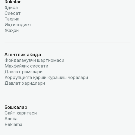
Ruknlar
Ҳодиса
Сиёсат
Таҳлил
Иқтисодиёт
Жаҳон
Агентлик ҳақида
Фойдаланувчи шартномаси
Махфийлик сиёсати
Давлат рамзлари
Коррупцияга қарши курашиш чоралари
Давлат харидлари
Бошқалар
Сайт харитаси
Алоқа
Reklamа