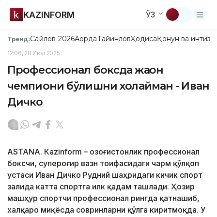
KAZINFORM
ЎЗ
Сайлов-2026
Ақорда
Тайинлов
Ҳодиса
Қонун ва интизо
Тренд:
12:06, 28 Июл 2025
Профессионал боксда жаҳон
чемпиони бўлишни хоҳлайман - Иван
Дичко
ASTANА. Кazinform – Қозоғистонлик профессионал
боксчи, супероғир вазн тоифасидаги чарм қўлқоп
устаси Иван Дичко Рудний шаҳридаги кичик спорт
залида катта спортга илк қадам ташлади. Ҳозир
машҳур спортчи профессионал рингда қатнашиб,
халқаро миқёсда совринларни қўлга киритмоқда. У