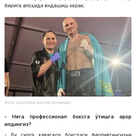
бирига алоҳида ёндашиш керак.
Фото: Дичконинг шахсий архивидан
- Нега профессионал боксга ўтишга қарор
қилдингиз?
- Бу сизга ҳаваскор боксдаги фаолиятингизни