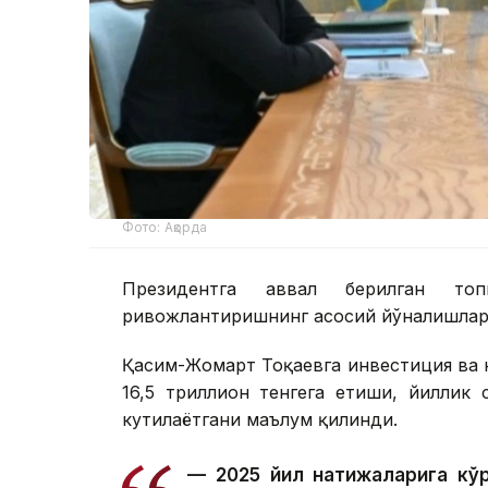
Фото: Ақорда
Президентга аввал берилган топ
ривожлантиришнинг асосий йўналишлари
Қасим-Жомарт Тоқаевга инвестиция ва к
16,5 триллион тенгега етиши, йиллик
кутилаётгани маълум қилинди.
— 2025 йил натижаларига кўр