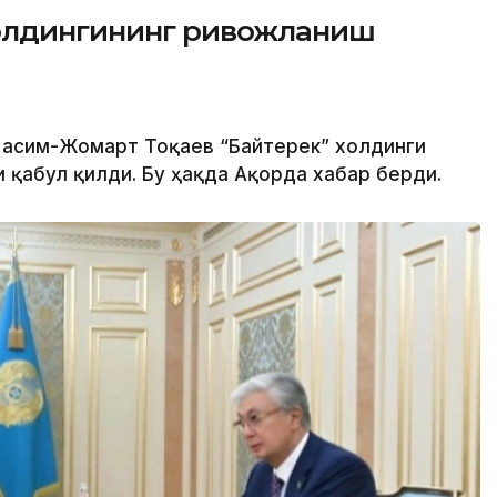
холдингининг ривожланиш
 Қасим-Жомарт Тоқаев “Байтерек” холдинги
 қабул қилди. Бу ҳақда Ақорда хабар берди.