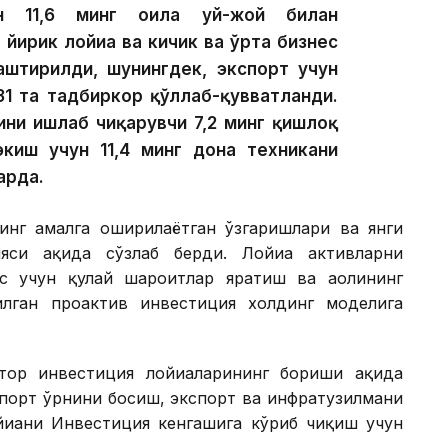
ан 11,6 минг оила уй-жой билан
 йирик лойиҳа ва кичик ва ўрта бизнес
лаштирилди, шунингдек, экспорт учун
31 та тадбиркор қўллаб-қувватланди.
ини ишлаб чиқарувчи 7,2 минг қишлоқ
экиш учун 11,4 минг дона техникани
арда.
инг амалга оширилаётган ўзгаришлари ва янги
си ҳақида сўзлаб берди. Лойиҳа активларни
с учун қулай шароитлар яратиш ва аҳолининг
лган проактив инвестиция холдинг моделига
ор инвестиция лойиҳаларининг бориши ҳақида
мпорт ўрнини босиш, экспорт ва инфратузилмани
йиҳани Инвестиция кенгашига кўриб чиқиш учун