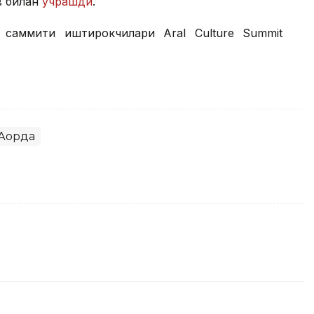
в билан
учрашди
.
саммити иштирокчилари Aral Culture Summit
Ақорда