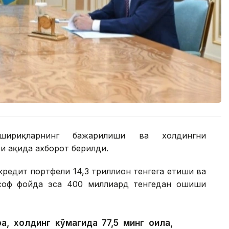
шириқларнинг бажарилиши ва холдингни
 ҳақида ахборот берилди.
редит портфели 14,3 триллион тенгега етиши ва
 соф фойда эса 400 миллиард тенгедан ошиши
а, холдинг кўмагида 77,5 минг оила,