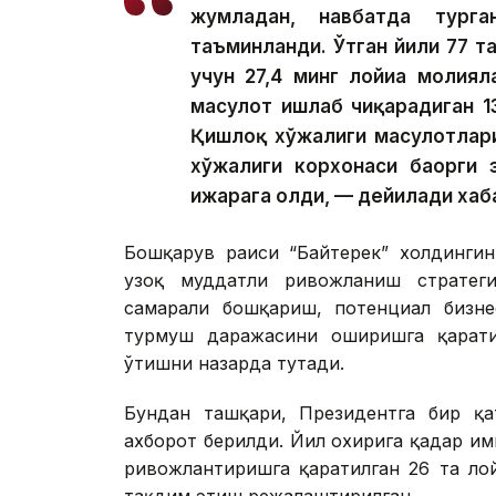
жумладан, навбатда тург
таъминланди. Ўтган йили 77 та
учун 27,4 минг лойиҳа молия
маҳсулот ишлаб чиқарадиган 1
Қишлоқ хўжалиги маҳсулотлар
хўжалиги корхонаси баҳорги 
ижарага олди, — дейилади хаб
Бошқарув раиси “Байтерек” холдингин
узоқ муддатли ривожланиш стратегия
самарали бошқариш, потенциал бизне
турмуш даражасини оширишга қарати
ўтишни назарда тутади.
Бундан ташқари, Президентга бир қат
ахборот берилди. Йил охирига қадар и
ривожлантиришга қаратилган 26 та ло