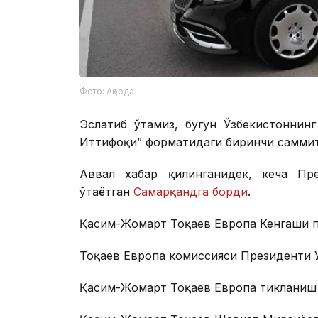
Фото: Ақорда
Эслатиб ўтамиз, бугун Ўзбекистоннин
Иттифоқи” форматидаги биринчи самми
Аввал хабар қилинганидек, кеча Пр
ўтаётган
Самарқандга борди
.
Қасим-Жомарт Тоқаев Европа Кенгаши 
Тоқаев Европа комиссияси Президенти У
Қасим-Жомарт Тоқаев Европа тикланиш 