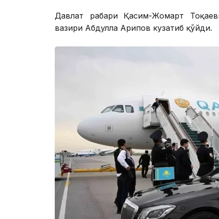
Давлат раҳбари Қасим-Жомарт Тоқае
вазири Абдулла Арипов кузатиб қўйди.