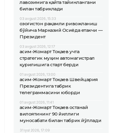
лавозимига қайта тайинлангани
билан табриклади
03 avgust 2026, 15:33
Қозоғистон рақамли ривожланиш
бўйича Марказий Осиёда етакчи —
Президент
03 avgust 2026, 12:17
Қасим-Жомарт Тоқаев учта
стратегик муҳим автомагистрал
қурилишига старт берди
01 avgust 2026, 13:00
Қасим-Жомарт Тоқаев Швейцария
Президентига табрик
телеграммасини юборди
01 avgust 2026, 11:41
Қасим-Жомарт Тоқаев Қостанай
вилоятининг 90 йиллиги
муносабати билан табрик йўллади
31 iyul 2026, 17:09