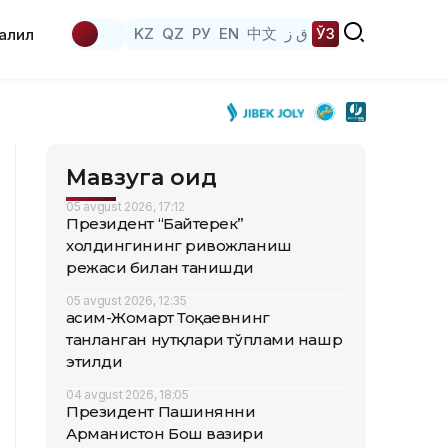
KZ
QZ
РУ
EN
中文
ق ز
ЎЗ
аҳлил
Мавзуга оид
05 avgust 2026, 17:12
Президент “Байтерек”
холдингининг ривожланиш
режаси билан танишди
05 avgust 2026, 12:35
Қасим-Жомарт Тоқаевнинг
танланган нутқлари тўплами нашр
этилди
04 avgust 2026, 18:05
Президент Пашинянни
Арманистон Бош вазири