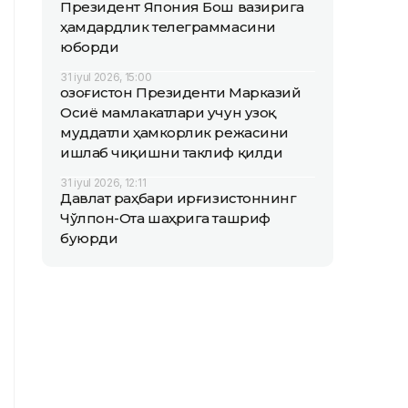
Президент Япония Бош вазирига
ҳамдардлик телеграммасини
юборди
31 iyul 2026, 15:00
Қозоғистон Президенти Марказий
Осиё мамлакатлари учун узоқ
муддатли ҳамкорлик режасини
ишлаб чиқишни таклиф қилди
31 iyul 2026, 12:11
Давлат раҳбари Қирғизистоннинг
Чўлпон-Ота шаҳрига ташриф
буюрди