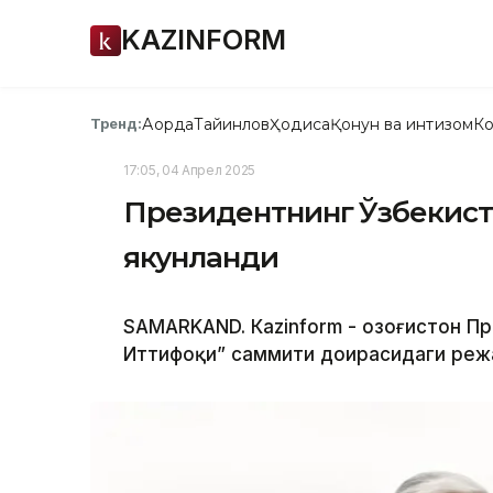
KAZINFORM
Ақорда
Тайинлов
Ҳодиса
Қонун ва интизом
Ко
Тренд:
17:05, 04 Апрел 2025
Президентнинг Ўзбекис
якунланди
SAMARKAND. Кazinform - Қозоғистон П
Иттифоқи” саммити доирасидаги реж