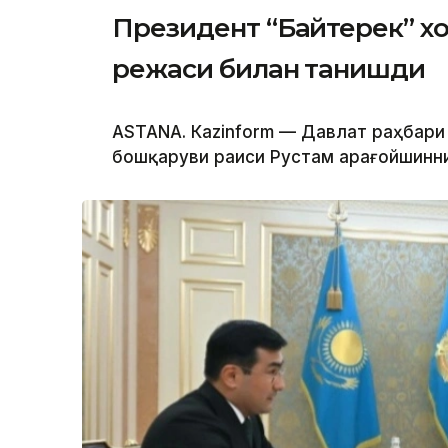
Президент “Байтерек” 
режаси билан танишди
ASTANА. Каzinform — Давлат раҳбари
бошқаруви раиси Рустам Қарағойшинни