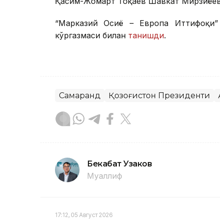
Қасим-Жомарт Тоқаев Шавкат Мирзиёе
“Марказий Осиё – Европа Иттифоқи” 
кўргазмаси билан
танишди
.
Самарқанд
Қозоғистон Президенти
Бекабат Узаков
Муаллиф
17:12, 05 Август 2026