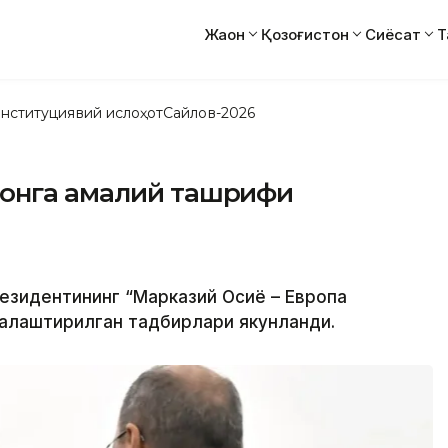
Жаҳон
Қозоғистон
Сиёсат
Т
нституциявий ислоҳот
Сайлов-2026
тонга амалий ташрифи
резидентининг “Марказий Осиё – Европа
алаштирилган тадбирлари якунланди.