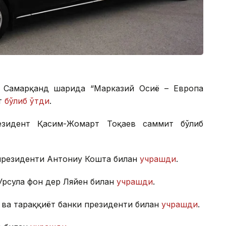
г Самарқанд шаҳрида “Марказий Осиё – Европа
т
бўлиб ўтди
.
езидент Қасим-Жомарт Тоқаев саммит бўлиб
президенти Антониу Кошта билан
учрашди
.
рсула фон дер Ляйен билан
учрашди
.
ва тараққиёт банки президенти билан
учрашди
.