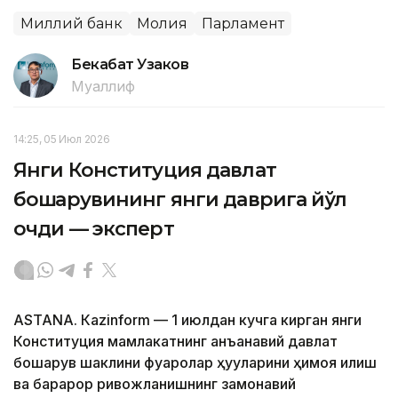
Миллий банк
Молия
Парламент
Бекабат Узаков
Муаллиф
14:25, 05 Июл 2026
Янги Конституция давлат
бошқарувининг янги даврига йўл
очди — эксперт
ASTANА. Кazinform — 1 июлдан кучга кирган янги
Конституция мамлакатнинг анъанавий давлат
бошқарув шаклини фуқаролар ҳуқуқларини ҳимоя қилиш
ва барқарор ривожланишнинг замонавий