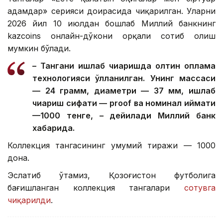
адамдар» серияси доирасида чиқарилган. Уларни
2026 йил 10 июлдан бошлаб Миллий банкнинг
kazcoins онлайн-дўкони орқали сотиб олиш
мумкин бўлади.
– Тангани ишлаб чиқаришда олтин қоплама
технологияси қўлланилган. Унинг массаси
— 24 грамм, диаметри — 37 мм, ишлаб
чиқариш сифати — proof ва номинал қиймати
—1000 тенге, – дейилади Миллий банк
хабарида.
Коллекция тангасининг умумий тиражи — 1000
дона.
Эслатиб ўтамиз, Қозоғистон футболига
бағишланган коллекция тангалари
сотувга
чиқарилди
.