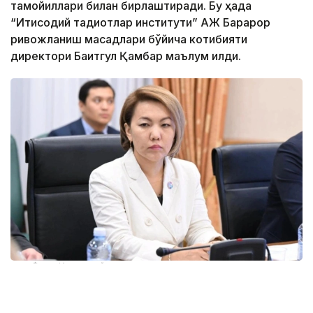
тамойиллари билан бирлаштиради. Бу ҳақда
“Иқтисодий тадқиқотлар институти” АЖ Барқарор
ривожланиш мақсадлари бўйича котибияти
директори Бақитгул Қамбар маълум қилди.
Фото: Иқтисодий тадқиқотлар институти
Унинг сўзларига кўра, Конституция — ҳар қандай