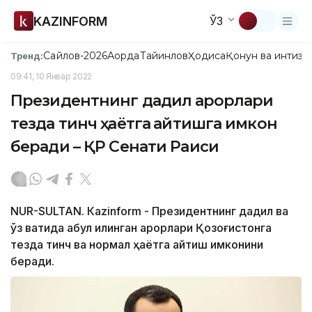
KAZINFORM
ЎЗ
Сайлов-2026
Ақорда
Тайинлов
Ҳодиса
Қонун ва интизо
Тренд:
09:41, 10 Январ 2022
Президентнинг дадил қарорлари
тезда тинч ҳаётга қайтишга имкон
беради – ҚР Сенати Раиси
NUR-SULTAN. Кazinform - Президентнинг дадил ва
ўз вақтида қабул қилинган қарорлари Қозоғистонга
тезда тинч ва нормал ҳаётга қайтиш имконини
беради.