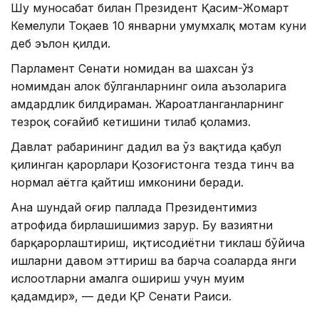
Шу муносабат билан Президент Қасим-Жомарт
Кемелули Тоқаев 10 январни умумхалқ мотам куни
деб эълон қилди.
Парламент Сенати номидан ва шахсан ўз
номимдан ҳалок бўлганларнинг оила аъзоларига
ҳамдардлик билдираман. Жароҳатланганларнинг
тезроқ соғайиб кетишини тилаб қоламиз.
Давлат раҳбарининг дадил ва ўз вақтида қабул
қилинган қарорлари Қозоғистонга тезда тинч ва
нормал ҳаётга қайтиш имконини беради.
Aна шундай оғир паллада Президентимиз
атрофида бирлашишимиз зарур. Бу вазиятни
барқарорлаштириш, иқтисодиётни тиклаш бўйича
ишларни давом эттириш ва барча соҳаларда янги
ислоҳотларни амалга ошириш учун муҳим
қадамдир», — деди ҚР Сенати Раиси.