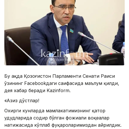
Бу ҳақда Қозоғистон Парламенти Сенати Раиси
ўзининг Facebookдаги саҳифасида маълум қилди,
дея хабар беради Kazinform.
«Aзиз дўстлар!
Охирги кунларда мамлакатимизнинг қатор
ҳудудларида содир бўлган фожиали воқеалар
натижасида кўплаб фуқароларимиздан айрилдик.