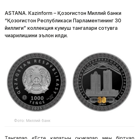
ASTANА. Кazinform – Қозоғистон Миллий банки
“Қозоғистон Республикаси Парламентининг 30
йиллиги” коллекция кумуш тангалари сотувга
чиқарилишини эълон қилди.
Фото: Миллий банк
Тангалар «Есте қалатын оқиғалар мен біртуар