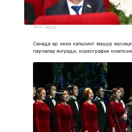
Фото: Ақорда
Саҳнада ҳар икки халқнинг машҳур мусиқ
парчалар янгради, хореографик композ