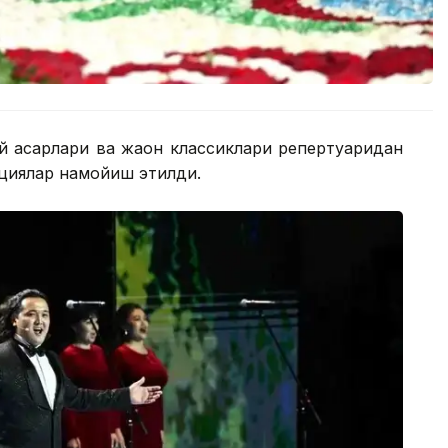
ий асарлари ва жаҳон классиклари репертуаридан
ициялар намойиш этилди.