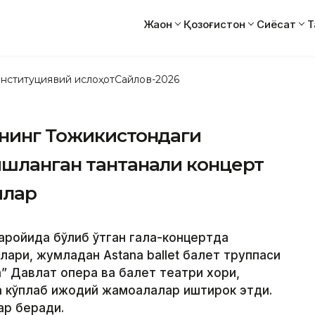
Жаҳон
Қозоғистон
Сиёсат
Т
нституциявий ислоҳот
Сайлов-2026
ннинг Тожикистондаги
ишланган тантанали концерт
илар
саройида бўлиб ўтган гала-концертда
ари, жумладан Astana ballet балет труппаси
” Давлат опера ва балет театри хори,
қа кўплаб ижодий жамоалалар иштирок этди.
ар беради.