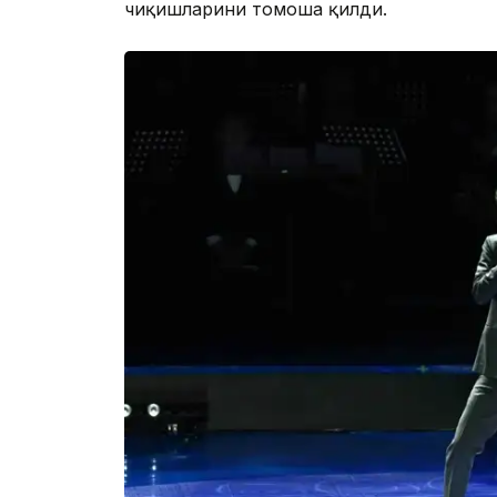
чиқишларини томоша қилди.