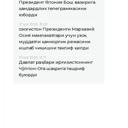
Президент Япония Бош вазирига
ҳамдардлик телеграммасини
юборди
31 iyul 2026, 15:00
Қозоғистон Президенти Марказий
Осиё мамлакатлари учун узоқ
муддатли ҳамкорлик режасини
ишлаб чиқишни таклиф қилди
31 iyul 2026, 12:11
Давлат раҳбари Қирғизистоннинг
Чўлпон-Ота шаҳрига ташриф
буюрди