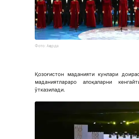
Фото: Ақорда
Қозоғистон маданияти кунлари доира
маданиятлараро алоқаларни кенгай
ўтказилади.