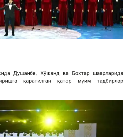
сида Душанбе, Хўжанд ва Бохтар шаҳарларида
тиришга қаратилган қатор муҳим тадбирлар