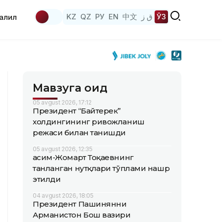
KZ
QZ
РУ
EN
中文
ق ز
ЎЗ
аҳлил
Мавзуга оид
05 avgust 2026, 17:12
Президент “Байтерек”
холдингининг ривожланиш
режаси билан танишди
05 avgust 2026, 12:35
Қасим-Жомарт Тоқаевнинг
танланган нутқлари тўплами нашр
этилди
04 avgust 2026, 18:05
Президент Пашинянни
Арманистон Бош вазири