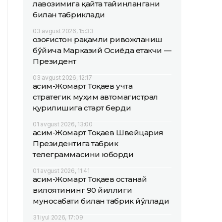
лавозимига қайта тайинлангани
билан табриклади
03 avgust 2026, 15:33
Қозоғистон рақамли ривожланиш
бўйича Марказий Осиёда етакчи —
Президент
03 avgust 2026, 12:17
Қасим-Жомарт Тоқаев учта
стратегик муҳим автомагистрал
қурилишига старт берди
01 avgust 2026, 13:00
Қасим-Жомарт Тоқаев Швейцария
Президентига табрик
телеграммасини юборди
01 avgust 2026, 11:41
Қасим-Жомарт Тоқаев Қостанай
вилоятининг 90 йиллиги
муносабати билан табрик йўллади
31 iyul 2026, 17:09