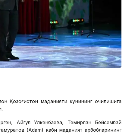
он Қозоғистон маданияти кунининг очилишига
.
ген, Айгул Улкенбаева, Темирлан Бейсембай
Тўхтамуратов (Adam) каби маданият арбобларининг