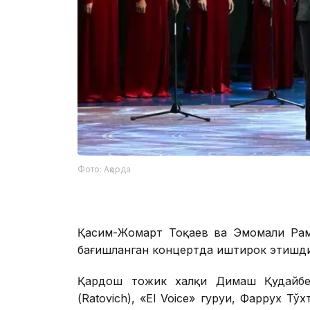
Фото: Ақорда
Қасим-Жомарт Тоқаев ва Эмомали Раҳм
бағишланган концертда иштирок этишди
Қардош тожик халқи Димаш Қудайбер
(Ratovich), «El Voice» гуруҳи, Фаррух 