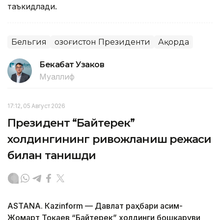
таъкидлади.
Бельгия
Қозоғистон Президенти
Ақорда
Бекабат Узаков
Муаллиф
17:12, 05 Август 2026
Президент “Байтерек”
холдингининг ривожланиш режаси
билан танишди
ASTANА. Каzinform — Давлат раҳбари Қасим-
Жомарт Тоқаев “Байтерек” холдинги бошқаруви