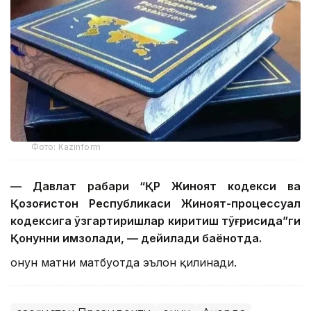
Фото: Kazinform
— Давлат раҳбари “ҚР Жиноят кодекси ва
Қозоғистон Республикаси Жиноят-процессуал
кодексига ўзгартиришлар киритиш тўғрисида”ги
Қонунни имзолади, — дейилади баёнотда.
Қонун матни матбуотда эълон қилинади.