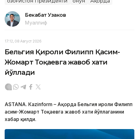
Қозоғистон Президенти
Қонун
Ақорда
Бекабат Узаков
Муаллиф
17:12, 08 Август 2026
Бельгия Қироли Филипп Қасим-
Жомарт Тоқаевга жавоб хати
йўллади
ASTANА. Кazinform – Ақорда Бельгия Қироли Филипп
Қасим-Жомарт Тоқаевга жавоб хати йўллаганини
хабар қилди.