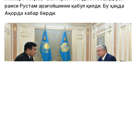
раиси Рустам Қарағойшинни қабул қилди. Бу ҳақда
Ақорда хабар берди.
Фото: Ақорда
Президентга аввал берилган топшириқларнинг
бажарилиши ва холдингни ривожлантиришнинг
асосий йўналишлари ҳақида ахборот берилди.