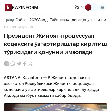
KAZINFORM
ЎЗ
Сайлов-2026
Ақорда
Тайинлов
Ҳодиса
Қонун ва интизо
Тренд:
11:43, 03 Январ 2026
Президент Жиноят-процессуал
кодексига ўзгартиришлар киритиш
тўғрисидаги қонунни имзолади
ASTANА. Кazinform — ҚР Жиноят кодекси ва
Қозоғистон Республикаси Жиноят-процессуал
кодексига ўзгартиришлар киритилади. Бу ҳақда
Ақорда матбуот хизмати хабар берди.