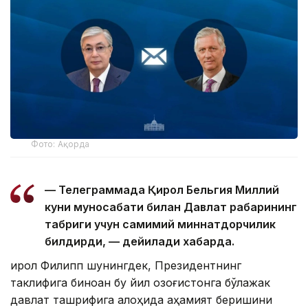
Фото: Ақорда
— Телеграммада Қирол Бельгия Миллий
куни муносабати билан Давлат раҳбарининг
табриги учун самимий миннатдорчилик
билдирди, — дейилади хабарда.
Қирол Филипп шунингдек, Президентнинг
таклифига биноан бу йил Қозоғистонга бўлажак
давлат ташрифига алоҳида аҳамият беришини