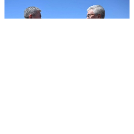
Фото: Ақорда
Бу ҳақда Акорда матбуот хизмати хабар берди.