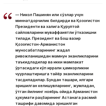
— Никол Пашинян илиқ сўзлар учун
миннатдорчилик билдирди ва Қозоғистон
Президенти ва халқига Қурултой
сайловларини муваффақиятли ўтказишни
тилади. Президент ва Бош вазир
Қозоғистон-Арманистон
муносабатларининг жадал
ривожланишидан мамнун эканликларини
таъкидладилар ва икки мамлакат
ўртасидаги кўп қиррали ҳамкорликни
чуқурлаштиришга тайёр эканликларини
тасдиқладилар. Бундан ташқари, илгари
эришилган келишувларнинг, жумладан,
ўтган йилнинг ноябрь ойида Арманистон
ҳукумати раҳбарининг Астанага расмий
ташрифи давомида эришилган