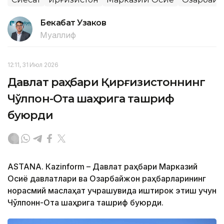
Бекабат Узаков
Муаллиф
12:11, 31 Июл 2026
Давлат раҳбари Қирғизистоннинг
Чўлпон-Ота шаҳрига ташриф
буюрди
ASTANА. Кazinform – Давлат раҳбари Марказий
Осиё давлатлари ва Озарбайжон раҳбарларининг
норасмий маслаҳат учрашувида иштирок этиш учун
Чўлпонн-Ота шаҳрига ташриф буюрди.