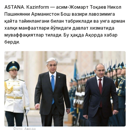
ASTANА. Кazinform — Қасим-Жомарт Тоқаев Никол
Пашинянни Арманистон Бош вазири лавозимига
қайта тайинлангани билан табриклади ва унга арман
халқи манфаатлари йўлидаги давлат хизматида
муваффақиятлар тилади. Бу ҳақда Ақорда хабар
берди.
Фото: Ақорда