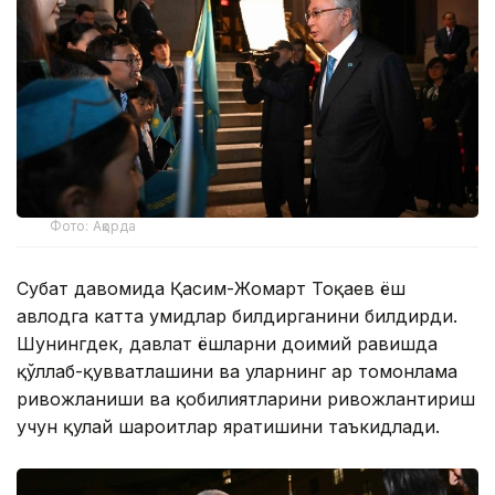
Фото: Ақорда
Суҳбат давомида Қасим-Жомарт Тоқаев ёш
авлодга катта умидлар билдирганини билдирди.
Шунингдек, давлат ёшларни доимий равишда
қўллаб-қувватлашини ва уларнинг ҳар томонлама
ривожланиши ва қобилиятларини ривожлантириш
учун қулай шароитлар яратишини таъкидлади.