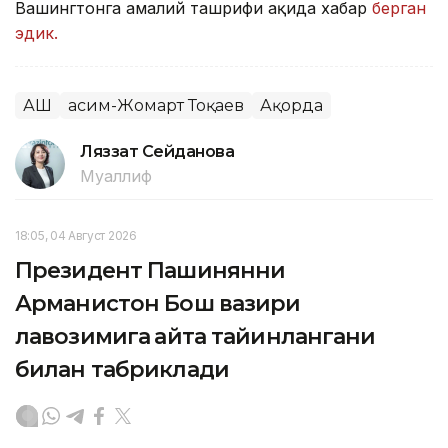
Вашингтонга амалий ташрифи ҳақида хабар
берган
эдик.
АҚШ
Қасим-Жомарт Тоқаев
Ақорда
Ляззат Сейданова
Муаллиф
18:05, 04 Август 2026
Президент Пашинянни
Арманистон Бош вазири
лавозимига қайта тайинлангани
билан табриклади