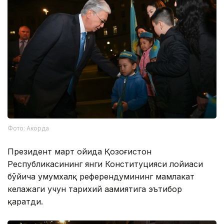
Фото: Акорда
Президент март ойида Қозоғистон
Республикасининг янги Конституцияси лойиҳаси
бўйича умумхалқ референдумининг мамлакат
келажаги учун тарихий аҳамиятига эътибор
қаратди.