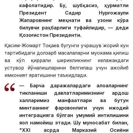
кафолатидир. Бу, шубҳасиз, ҳурматли
Президент Садир Нурғожаули
Жапаровнинг меҳнати ва узоқни кўра
билувчи раҳбарлиги туфайлидир, — деди
Қозоғистон Президенти.
Қасим-Жомарт Тоқаев бугунги учрашув жорий кун
тартибидаги долзарб масалаларни муҳокама қилиш
ва кўп қиррали шерикликнинг келажакдаги
устувор йўналишларини белгилаш учун ажойиб
имконият яратишини таъкидлади.
— Барча даражалардаги алоқаларнинг
тикланиши давлатларимизнинг қардош
халқларимиз манфаатлари ва бутун
минтақанинг фаровонлиги учун ижодий
интеграцияга бўлган умумий интилишини
яққол намойиш этади. Шу муносабат билан,
"ХХI асрда Марказий Осиёни