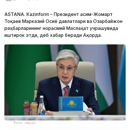
ASTANА. Кazinform – Президент Қасим-Жомарт
Тоқаев Марказий Осиё давлатлари ва Озарбайжон
раҳбарларининг норасмий Маслаҳат учрашувида
иштирок этди, деб хабар беради Ақорда.
Фото: Ақорда