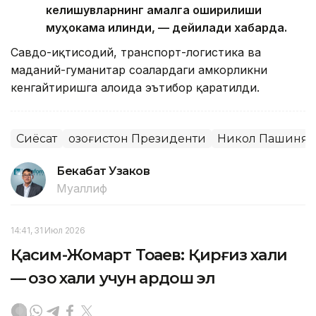
келишувларнинг амалга оширилиши
муҳокама қилинди, — дейилади хабарда.
Савдо-иқтисодий, транспорт-логистика ва
маданий-гуманитар соҳалардаги ҳамкорликни
кенгайтиришга алоҳида эътибор қаратилди.
Сиёсат
Қозоғистон Президенти
Никол Пашинян
Бекабат Узаков
Муаллиф
14:41, 31 Июл 2026
Қасим-Жомарт Тоқаев: Қирғиз халқи
— қозоқ халқи учун қардош эл