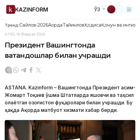
KAZINFORM
ЎЗ
Сайлов-2026
Ақорда
Тайинлов
Ҳодиса
Қонун ва интизо
Тренд:
07:55, 19 Феврал 2026
Президент Вашингтонда
ватандошлар билан учрашди
ASTANA. Kazinform – Вашингтонда Президент Қасим-
Жомарт Тоқаев Қўшма Штатларда яшовчи ва таҳсил
олаётган Қозоғистон фуқаролари билан учрашди. Бу
ҳақда Ақорда матбуот хизмати хабар берди.