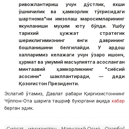
ривожлантириш учун дўстлик, яхши
қўшничилик ва ҳамкорлик тўғрисидаги
шартнома"ни имзолаш маросимларининг
якунланиши муҳим ютуқ бўлди. Ушбу
тарихий ҳужжат стратегик
шериклигимизнинг янги даврининг
бошланишини белгилайди. У қардош
халқларимиз келажаги учун ўзаро ишонч,
ҳурмат ва умумий масъулиятга асосланган
минтақавий ҳамкорликнинг "сиёсий
асосини" шакллантиради, — деди
Қозоғистон Президенти.
Эслатиб ўтамиз, Давлат раҳбари Қирғизистоннинг
Чўлпон-Ота шаҳрига ташриф буюргани ҳақида
хабар
берган эдик.
Сиёсат
Қирғизистон
Марказий Осиё
Озарбай