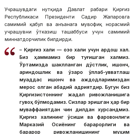
Учрашувдаги нутқида Давлат раҳбари Қирғиз
Республикаси Президенти Садир Жапаровга
самимий қабул ва анъанага мувофиқ норасмий
учрашувни ўтказиш ташаббуси учун самимий
миннатдорчилик билдирди.
– Қирғиз халқи — қозоқ халқи учун қардош халқ.
Биз ҳаммамиз бир туғишган халқмиз.
Ўртамизда шаклланган дўстлик, ишонч,
қариндошлик ва ўзаро қўллаб-қувватлаш
муқаддас ишонч ва аждодларимиздан
мерос қолган абадий қадриятдир. Бугун биз
Қирғизистоннинг жадал ривожланишига
гувоҳ бўлмоқдамиз. Сизлар эришган ҳар бир
муваффақиятдан чин дилдан хурсандмиз.
Қирғиз халқининг ўсиши ва фаровонлиги
Марказий Осиёнинг барқарорлиги ва
барқарор ривожланишининг муҳим