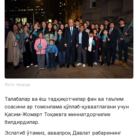
Фото: Акорда
Талабалар ва ёш тадқиқотчилар фан ва таълим
соҳасини ҳар томонлама қўллаб-қувватлагани учун
Қасим-Жомарт Тоқаевга миннатдорчилик
билдирдилар.
Эслатиб ўтамиз, аввалроқ Давлат раҳбарининг