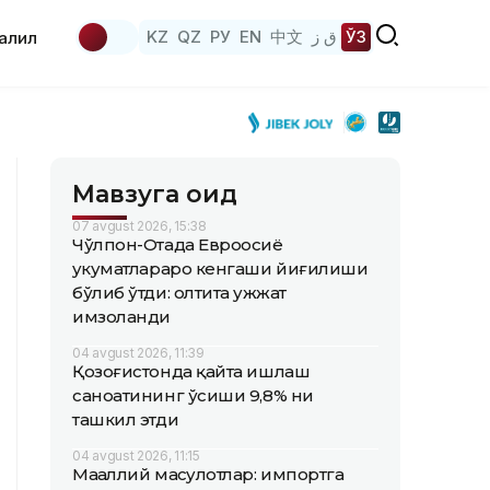
KZ
QZ
РУ
EN
中文
ق ز
ЎЗ
аҳлил
Мавзуга оид
07 avgust 2026, 15:38
Чўлпон-Отада Евроосиё
ҳукуматлараро кенгаши йиғилиши
бўлиб ўтди: олтита ҳужжат
имзоланди
04 avgust 2026, 11:39
Қозоғистонда қайта ишлаш
саноатининг ўсиши 9,8% ни
ташкил этди
04 avgust 2026, 11:15
Маҳаллий маҳсулотлар: импортга