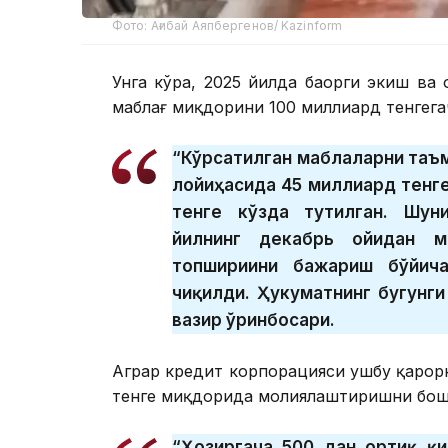
Фото: Ағибай Аяпбергенов/ Kazinform
Унга кўра, 2025 йилда баҳорги экиш ва
маблағ миқдорини 100 миллиард тенгег
“Кўрсатилган маблағларни та
лойиҳасида 45 миллиард тенге
тенге кўзда тутилган. Шун
йилнинг декабрь ойидан м
топшириғини бажариш бўйич
чиқилди. Ҳукуматнинг бугунги
вазир ўринбосари.
Аграр кредит корпорацияси ушбу қарор
тенге миқдорида молиялаштиришни бош
“Ҳозиргача 500 дан ортиқ қ