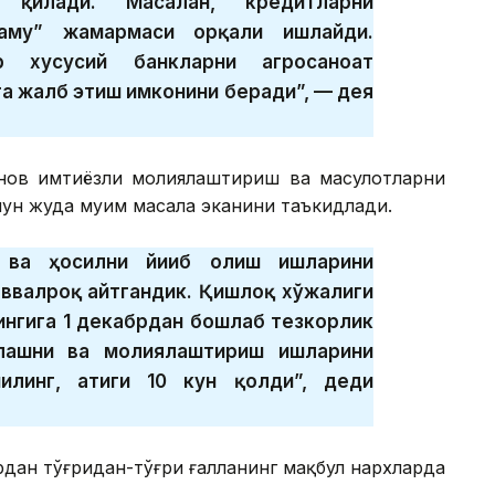
к қилади. Масалан, кредитларни
аму” жамғармаси орқали ишлайди.
ар хусусий банкларни агросаноат
а жалб этиш имконини беради”, — дея
нов имтиёзли молиялаштириш ва маҳсулотларни
ун жуда муҳим масала эканини таъкидлади.
 ва ҳосилни йиғиб олиш ишларини
ввалроқ айтгандик. Қишлоқ хўжалиги
ингига 1 декабрдан бошлаб тезкорлик
лашни ва молиялаштириш ишларини
линг, атиги 10 кун қолди”, деди
дан тўғридан-тўғри ғалланинг мақбул нархларда