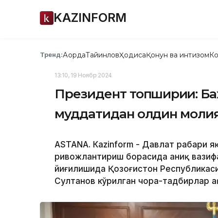
KAZINFORM
Ақорда
Тайинлов
Ҳодиса
Қонун ва интизом
Ко
Тренд:
13:10, 19 Ноябр 2024
Президент топшириғи: Б
муддатидан олдин моли
ASTANА. Кazinform - Давлат раҳбари 
ривожлантириш борасида аниқ вазифа
йиғилишида Қозоғистон Республикаси
Султанов кўрилган чора-тадбирлар ҳ