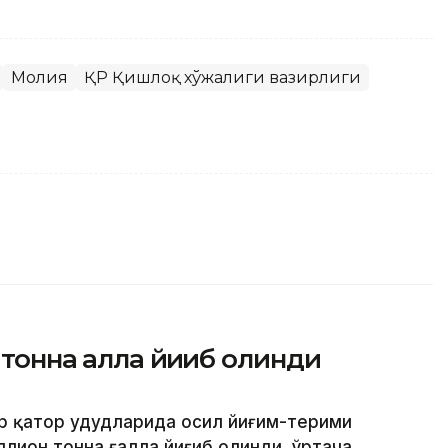
Молия
ҚР Қишлоқ хўжалиги вазирлиги
тонна ғалла йиғиб олинди
р қатор ҳудудларида ҳосил йиғим-терими
ллион тонна ғалла йиғиб олинди, ўртача