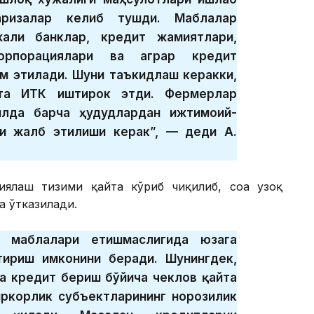
аризалар келиб тушди. Маблағлар
али банклар, кредит жамиятлари,
орпорациялари ва аграр кредит
м этилади. Шуни таъкидлаш керакки,
та ИТК иштирок этди. Фермерлар
илда барча ҳудудлардан ижтимоий-
и жалб этилиши керак”, — деди А.
ялаш тизими қайта кўриб чиқилиб, соҳа узоқ
а ўтказилади.
 маблағлари етишмаслигида юзага
тириш имконини беради. Шунингдек,
а кредит бериш бўйича чеклов қайта
иркорлик субъектларининг норозилик