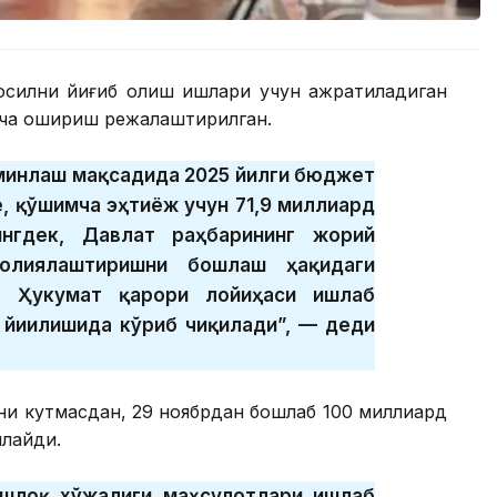
 ҳосилни йиғиб олиш ишлари учун ажратиладиган
ача ошириш режалаштирилган.
ъминлаш мақсадида 2025 йилги бюджет
, қўшимча эҳтиёж учун 71,9 миллиард
ингдек, Давлат раҳбарининг жорий
олиялаштиришни бошлаш ҳақидаги
а Ҳукумат қарори лойиҳаси ишлаб
 йиғилишида кўриб чиқилади”, — деди
ни кутмасдан, 29 ноябрдан бошлаб 100 миллиард
лайди.
ишлоқ хўжалиги маҳсулотлари ишлаб