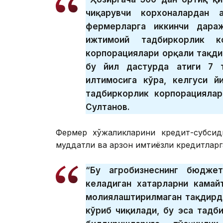
чиқарувчи корхоналардан 
фермерларга иккинчи дараж
ижтимоий тадбиркорлик к
корпорациялари орқали тақди
бу йил дастурда атиги 7 
илтимосига кўра, келгуси й
тадбиркорлик корпорациялар
Султанов.
Фермер хўжаликларини кредит-субсиди
муддатли ва арзон имтиёзли кредитларг
“Бу агробизнеснинг бюджет
келадиган хатарларни камай
молиялаштирилмаган тақдирд
кўриб чиқилади, бу эса тадб