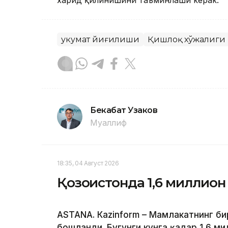
харид қилинишини таъминлаши керак.
Ҳукумат йиғилиши
Қишлоқ хўжалиги
Бекабат Узаков
Муаллиф
18:35, 04 Август 2026
Қозоғистонда 1,6 миллион 
ASTANА. Кazinform – Мамлакатнинг би
бошланди. Бугунги кунга қадар 1,6 ми