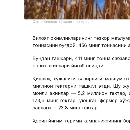
Фото: Қишлоқ хўжалиги вазирлиги
Вилоят ҳокимликларининг тезкор маълумо
тоннасини буғдой, 456 минг тоннасини 
Бундан ташқари, 411 минг тонна сабзаво
полиз экинлари йиғиб олинди.
Қишлоқ хўжалиги вазирлиги маълумотл
миллион гектарни ташкил этди. Шу жу
мойли экинлар — 5,2 миллион гектар, 
173,6 минг гектар, уюшган фермер хўж
лавлаги — 23,8 минг гектар.
Ҳосил йиғим-терими кампаниясининг бо