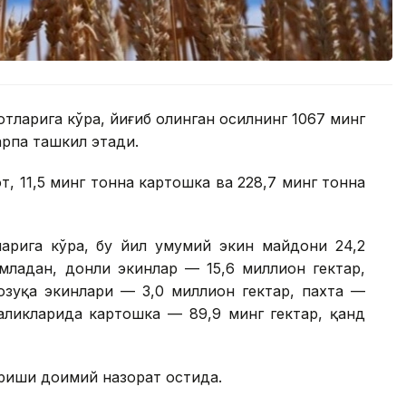
тларига кўра, йиғиб олинган ҳосилнинг 1067 минг
арпа ташкил этади.
т, 11,5 минг тонна картошка ва 228,7 минг тонна
арига кўра, бу йил умумий экин майдони 24,2
младан, донли экинлар — 15,6 миллион гектар,
озуқа экинлари — 3,0 миллион гектар, пахта —
аликларида картошка — 89,9 минг гектар, қанд
риши доимий назорат остида.