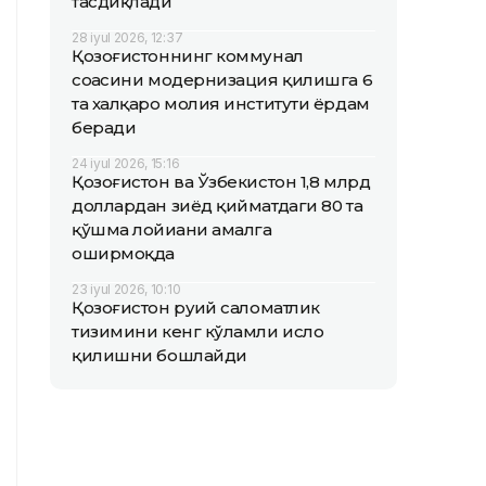
тасдиқлади
28 iyul 2026, 12:37
Қозоғистоннинг коммунал
соҳасини модернизация қилишга 6
та халқаро молия институти ёрдам
беради
24 iyul 2026, 15:16
Қозоғистон ва Ўзбекистон 1,8 млрд
доллардан зиёд қийматдаги 80 та
қўшма лойиҳани амалга
оширмоқда
23 iyul 2026, 10:10
Қозоғистон руҳий саломатлик
тизимини кенг кўламли ислоҳ
қилишни бошлайди