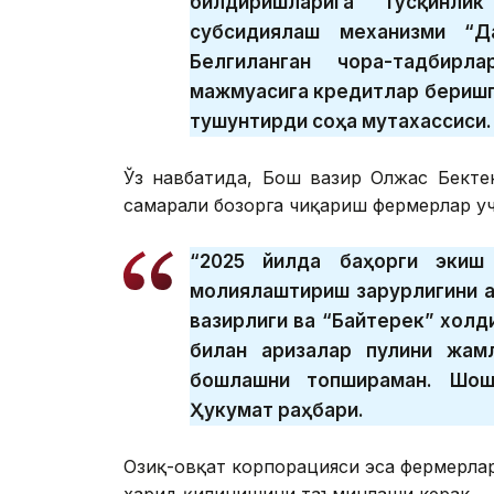
билдиришларига тўсқинли
субсидиялаш механизми “Д
Белгиланган чора-тадбирл
мажмуасига кредитлар беришг
тушунтирди соҳа мутахассиси.
Ўз навбатида, Бош вазир Олжас Бекте
самарали бозорга чиқариш фермерлар уч
“2025 йилда баҳорги экиш
молиялаштириш зарурлигини а
вазирлиги ва “Байтерек” холд
билан аризалар пулини жам
бошлашни топшираман. Шоши
Ҳукумат раҳбари.
Озиқ-овқат корпорацияси эса фермерлар