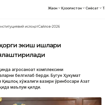
Жаҳон
Қозоғистон
Сиёсат
Т
нституциявий ислоҳот
Сайлов-2026
аҳорги экиш ишлари
ялаштирилади
яқинда агросаноат комплексини
ларни белгилаб берди. Бугун Ҳукумат
 Қишлоқ хўжалиги вазири ўринбосари Азат
ақида маълум қилди.