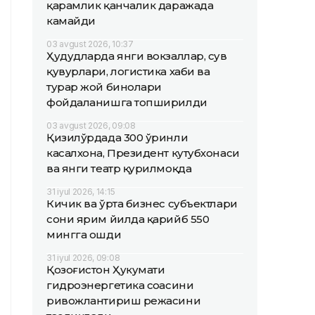
қарамлик қанчалик даражада
камайди
03 avgust 2026, 10:37
Ҳудудларда янги вокзаллар, сув
қувурлари, логистика хаби ва
турар жой бинолари
фойдаланишга топширилди
03 avgust 2026, 09:08
Қизилўрдада 300 ўринли
касалхона, Президент кутубхонаси
ва янги театр қурилмоқда
31 iyul 2026, 14:15
Кичик ва ўрта бизнес субъектлари
сони ярим йилда қарийб 550
мингга ошди
31 iyul 2026, 09:08
Қозоғистон Ҳукумати
гидроэнергетика соҳасини
ривожлантириш режасини