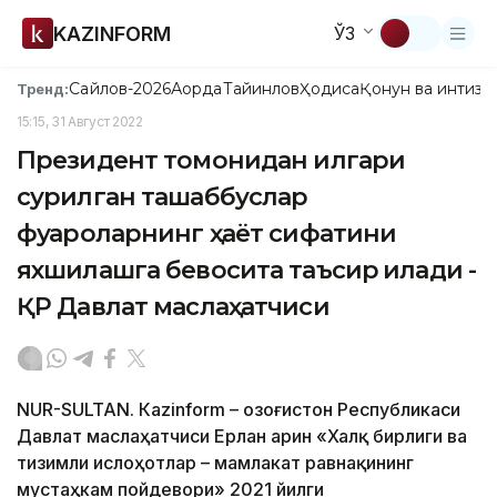
KAZINFORM
ЎЗ
Сайлов-2026
Ақорда
Тайинлов
Ҳодиса
Қонун ва интизо
Тренд:
15:15, 31 Август 2022
Президент томонидан илгари
сурилган ташаббуслар
фуқароларнинг ҳаёт сифатини
яхшилашга бевосита таъсир қилади -
ҚР Давлат маслаҳатчиси
NUR-SULTAN. Кazinform – Қозоғистон Республикаси
Давлат маслаҳатчиси Ерлан Қарин «Халқ бирлиги ва
тизимли ислоҳотлар – мамлакат равнақининг
мустаҳкам пойдевори» 2021 йилги