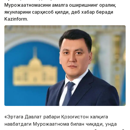
Мурожаатномасини амалга оширишнинг оралиқ
якунларини сарҳисоб қилди, деб хабар беради
Kazinform.
«Эртага Давлат раҳбари Қозоғистон халқига
навбатдаги Мурожаатнома билан чиқади, унда