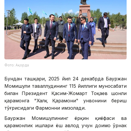
Фото: Ақорда
Бундан ташқари, 2025 йил 24 декабрда Бауржан
Момишули таваллудининг 115 йиллиги муносабати
билан Президент Қасим-Жомарт Тоқаев шонли
қаҳрамонга "Халқ Қаҳрамони" унвонини бериш
тўғрисидаги Фармонни имзолади.
Бауржан Момишулининг ёрқин қиёфаси ва
қаҳрамонлик ишлари ёш авлод учун доимо ўрнак