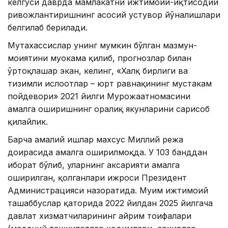
келгуси даврда мамлакатни ижтимоий-иқтисодий
ривожлантиришнинг асосий устувор йўналишлари
белгилаб берилади.
Мутахассислар унинг мумкин бўлган мазмун-
моҳиятини муҳокама қилиб, прогнозлар билан
ўртоқлашар экан, келинг, «Халқ бирлиги ва
тизимли ислоҳотлар – юрт равнақининг мустаҳкам
пойдевори» 2021 йилги Мурожаатномасини
амалга оширишнинг оралиқ якунларини сарҳисоб
қилайлик.
Барча амалий ишлар махсус Миллий режа
доирасида амалга оширилмоқда. У 103 банддан
иборат бўлиб, уларнинг аксарияти амалга
оширилган, қолганлари ижроси Президент
Администрацияси назоратида. Муҳим ижтимоий
ташаббуслар қаторида 2022 йилдан 2025 йилгача
давлат хизматчиларининг айрим тоифалари