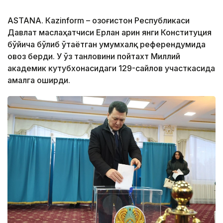
ASTANА. Кazinform – Қозоғистон Республикаси
Давлат маслаҳатчиси Ерлан Қарин янги Конституция
бўйича бўлиб ўтаётган умумхалқ референдумида
овоз берди. У ўз танловини пойтахт Миллий
академик кутубхонасидаги 129-сайлов участкасида
амалга оширди.