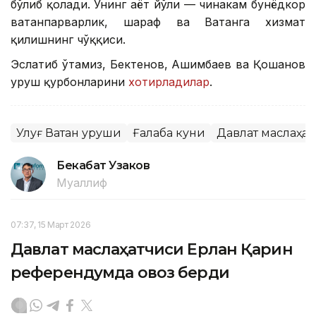
бўлиб қолади. Унинг ҳаёт йўли — чинакам бунёдкор
ватанпарварлик, шараф ва Ватанга хизмат
қилишнинг чўққиси.
Эслатиб ўтамиз, Бектенов, Ашимбаев ва Қошанов
уруш қурбонларини
хотирладилар
.
Улуғ Ватан уруши
Ғалаба куни
Давлат маслаҳа
Бекабат Узаков
Муаллиф
07:37, 15 Март 2026
Давлат маслаҳатчиси Ерлан Қарин
референдумда овоз берди