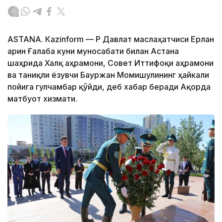
ASTANА. Каzinform — ҚР Давлат маслаҳатчиси Ерлан
Қарин Ғалаба куни муносабати билан Астана
шаҳрида Халқ Қаҳрамони, Совет Иттифоқи Қаҳрамони
ва таниқли ёзувчи Бауржан Момишулининг ҳайкали
пойига гулчамбар қўйди, деб хабар беради Ақорда
матбуот хизмати.