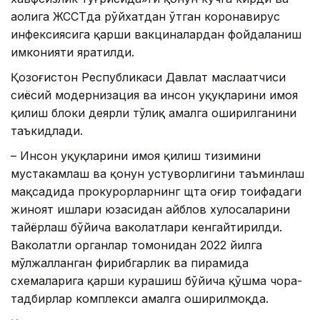
аҳолига ЖССТда рўйхатдан ўтган коронавирус
инфексиясига қарши вакциналардан фойдаланиш
имконияти яратилди.
Қозоғистон Республикаси Давлат маслаҳатчиси
сиёсий модернизация ва инсон ҳуқуқларини ҳимоя
қилиш блоки деярли тўлиқ амалга оширилганини
таъкидлади.
– Инсон ҳуқуқларини ҳимоя қилиш тизимини
мустаҳкамлаш ва қонун устуворлигини таъминлаш
мақсадида прокурорларнинг щта оғир тоифадаги
жиноят ишлари юзасидан айблов хулосаларини
тайёрлаш бўйича ваколатлари кенгайтирилди.
Ваколатли органлар томонидан 2022 йилга
мўлжалланган фирибгарлик ва пирамида
схемаларига қарши курашиш бўйича қўшма чора-
тадбирлар комплекси амалга оширилмоқда.