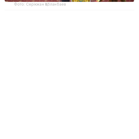
Фото: Серікжан Қобланбаев
Давлат маслаҳатчиси аввалроқ Конституция
комиссиясининг ХII йиғилишида ҳуқуқшунослар ва
тилшуносларнинг биргаликдаги иши натижасида
янги Конституция матни осон ўқиладиган,
тушунарли ва юридик жиҳатдан аниқ ҳужжатга
айланганини таъкидлаган эди.
Шуни таъкидлаш жоизки, Қозоғистон катта
сиёсий ўзгаришлар арафасида турибди. Умумхалқ
референдуми мамлакат тараққиёт йўналишини
белгилайдиган муҳим қадам ҳисобланади. Шу
муносабат билан пойтахт аҳолиси ҳам ўз танловини
амалга оширди ва мамлакат келажаги учун бефарқ
эмаслигини билдирди.
Марказий сайлов комиссиясининг
маълумотларига кўра, сайловчилар референдум