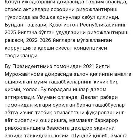
Қонун ижодкорлиги доирасида таълим соҳасида,
стресс активлари бозорини ривожлантириш
тўғрисида ва бошқа қонунлар қабул қилинди.
Бундан ташқари, Қозоғистон Республикасининг
2025 йилгача бўлган ҳудудларини ривожлантириш
режаси, 2022-2026 йилларга мўлжалланган
коррупцияга қарши сиёсат концепцияси
тасдиқланди.
Бу Президентимиз томонидан 2021 йилги
Мурожаатнома доирасида эълон қилинган амалга
оширилган муҳим ташаббусларнинг кичик бир
қисми, холос. Бу борадаги ишлар давом
эттирилади. Умуман олганда, Давлат раҳбари
томонидан илгари сурилган барча ташаббуслар
ҳаётга изчил татбиқ этилаётгани фуқароларнинг
ҳаёт сифатини оширишга, мамлакат барқарор
ривожланишига бевосита дахлдор эканини
алоҳида таъкидлаш лозим. Шундай қилиб, амалга