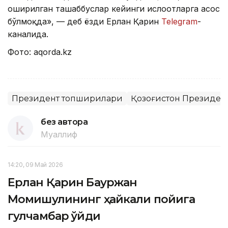
оширилган ташаббуслар кейинги ислоҳотларга асос
бўлмоқда», — деб ёзди Ерлан Қарин
Теlegram
-
каналида.
Фото: аqorda.kz
Президент топшириқлари
Қозоғистон Президен
без автора
Муаллиф
14:20, 09 Май 2026
Ерлан Қарин Бауржан
Момишулининг ҳайкали пойига
гулчамбар қўйди