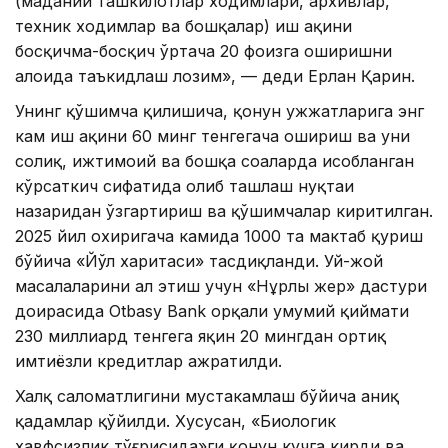
(маданий ташкилотлар ходимлари, архивлар,
техник ходимлар ва бошқалар) иш ҳақини
босқичма-босқич ўртача 20 фоизга оширишни
алоҳида таъкидлаш лозим», — деди Ерлан Қарин.
Унинг қўшимча қилишича, қонун ҳужжатларига энг
кам иш ҳақини 60 минг тенгегача ошириш ва уни
солиқ, ижтимоий ва бошқа соҳаларда ҳисобланган
кўрсаткич сифатида олиб ташлаш нуқтаи
назаридан ўзгартириш ва қўшимчалар киритилган.
2025 йил охиригача камида 1000 та мактаб қуриш
бўйича «Йўл харитаси» тасдиқланди. Уй-жой
масалаларини ҳал этиш учун «Нұрлы жер» дастури
доирасида Оtbasy Bank орқали умумий қиймати
230 миллиард тенгега яқин 20 мингдан ортиқ
имтиёзли кредитлар ажратилди.
Халқ саломатлигини мустаҳкамлаш бўйича аниқ
қадамлар қўйилди. Хусусан, «Биологик
хавфсизлик тўғрисида»ги қонун кучга кирди ва