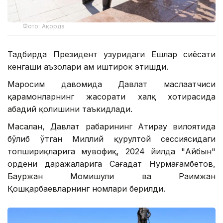
Фото: Ақорда
Тадбирда Президент ҳузуридаги Ёшлар сиёсати
кенгаши аъзолари ҳам иштирок этишди.
Маросим давомида Давлат маслаҳатчиси
қаҳрамонларнинг жасорати халқ хотирасида
абадий қолишини таъкидлади.
Масалан, Давлат раҳбарининг Атирау вилоятида
бўлиб ўтган Миллий қурултой сессиясидаги
топшириқларига мувофиқ, 2024 йилда "Айбын"
ордени даражаларига Сағадат Нурмағамбетов,
Бауржан Момишули ва Раҳимжан
Қошқарбаевларнинг номлари берилди.