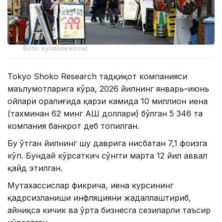
Фото: kyodonews.net
Tokyo Shoko Research тадқиқот компанияси
маълумотларига кўра, 2026 йилнинг январь–июнь
ойлари оралиғида қарзи камида 10 миллион иена
(тахминан 62 минг АҚШ доллари) бўлган 5 346 та
компания банкрот деб топилган.
Бу ўтган йилнинг шу даврига нисбатан 7,1 фоизга
кўп. Бундай кўрсаткич сўнгги марта 12 йил аввал
қайд этилган.
Мутахассислар фикрича, иена курсининг
қадрсизланиши инфляцияни жадаллаштириб,
айниқса кичик ва ўрта бизнесга сезиларли таъсир