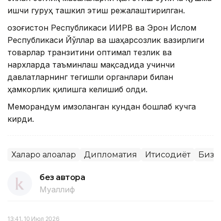
ишчи гуруҳ ташкил этиш режалаштирилган.
Қозоғистон Республикаси ИИРВ ва Эрон Ислом
Республикаси Йўллар ва шаҳарсозлик вазирлиги
товарлар транзитини оптимал тезлик ва
нархларда таъминлаш мақсадида учинчи
давлатларнинг тегишли органлари билан
ҳамкорлик қилишга келишиб олди.
Меморандум имзоланган кундан бошлаб кучга
кирди.
Халқаро алоқалар
Дипломатия
Иқтисодиёт
Бизн
без автора
Муаллиф
13:41, 10 Июл 2026