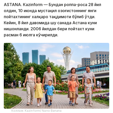
ASTANА. Кazinform — Бундан роппа-роса 28 йил
олдин, 10 июнда мустақил Қозоғистоннинг янги
пойтахтининг халқаро тақдимоти бўлиб ўтди.
Кейин, 8 йил давомида шу санада Астана куни
нишонланди. 2006 йилдан бери пойтахт куни
расман 6 июлга кўчирилди.
Коллаж: Kazinform/ Nano Banana