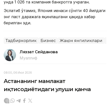
унда 1 026 та компания банкротга учраган.
Эслатиб ўтамиз, Япония иенаси сўнгги 40 йилдаги
энг паст даражага яқинлашгани ҳақида хабар
берилган эди.
Тадбиркорлик
Бизнес
Жаҳон янгиликлари
Я
Ляззат Сейданова
Муаллиф
08:00, 06 Июл 2026
Астананинг мамлакат
иқтисодиётидаги улуши қанча