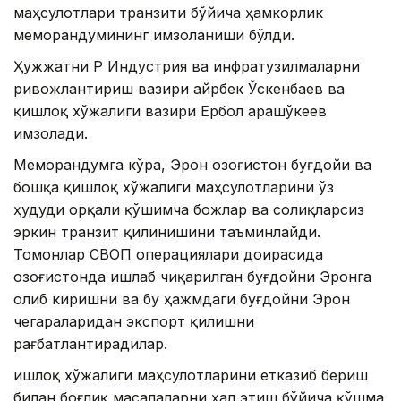
маҳсулотлари транзити бўйича ҳамкорлик
меморандумининг имзоланиши бўлди.
Ҳужжатни ҚР Индустрия ва инфратузилмаларни
ривожлантириш вазири Қайрбек Ўскенбаев ва
қишлоқ хўжалиги вазири Ербол Қарашўкеев
имзолади.
Меморандумга кўра, Эрон Қозоғистон буғдойи ва
бошқа қишлоқ хўжалиги маҳсулотларини ўз
ҳудуди орқали қўшимча божлар ва солиқларсиз
эркин транзит қилинишини таъминлайди.
Томонлар СВОП операциялари доирасида
Қозоғистонда ишлаб чиқарилган буғдойни Эронга
олиб киришни ва бу ҳажмдаги буғдойни Эрон
чегараларидан экспорт қилишни
рағбатлантирадилар.
Қишлоқ хўжалиги маҳсулотларини етказиб бериш
билан боғлиқ масалаларни ҳал этиш бўйича қўшма