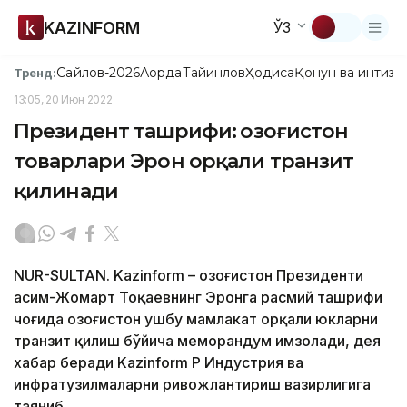
KAZINFORM
ЎЗ
Сайлов-2026
Ақорда
Тайинлов
Ҳодиса
Қонун ва интизо
Тренд:
13:05, 20 Июн 2022
Президент ташрифи: Қозоғистон
товарлари Эрон орқали транзит
қилинади
NUR-SULTAN. Kazinform – Қозоғистон Президенти
Қасим-Жомарт Тоқаевнинг Эронга расмий ташрифи
чоғида Қозоғистон ушбу мамлакат орқали юкларни
транзит қилиш бўйича меморандум имзолади, дея
хабар беради Kazinform ҚР Индустрия ва
инфратузилмаларни ривожлантириш вазирлигига
таяниб.