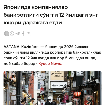
Японияда компаниялар
банкротлиги сўнгги 12 йилдаги энг
юқори даражага етди
ASTANA. Kazinform — Японияда 2026 йилнинг
биринчи ярим йиллигида корпоратив банкротликлар
сони сўнгги 12 йил ичида илк бор 5 мингдан ошди,
деб хабар беради
Kyodo News.