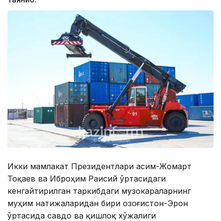
Икки мамлакат Президентлари Қасим-Жомарт
Тоқаев ва Иброҳим Раисий ўртасидаги
кенгайтирилган таркибдаги музокараларнинг
муҳим натижаларидан бири Қозоғистон-Эрон
ўртасида савдо ва қишлоқ хўжалиги