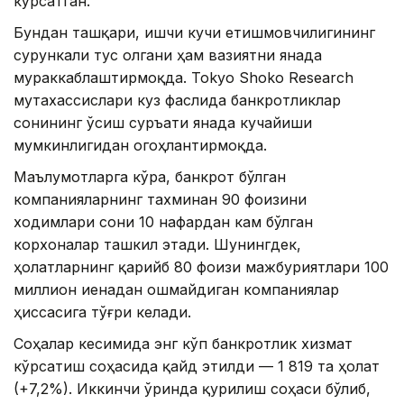
кўрсатган.
Бундан ташқари, ишчи кучи етишмовчилигининг
сурункали тус олгани ҳам вазиятни янада
мураккаблаштирмоқда. Tokyo Shoko Research
мутахассислари куз фаслида банкротликлар
сонининг ўсиш суръати янада кучайиши
мумкинлигидан огоҳлантирмоқда.
Маълумотларга кўра, банкрот бўлган
компанияларнинг тахминан 90 фоизини
ходимлари сони 10 нафардан кам бўлган
корхоналар ташкил этади. Шунингдек,
ҳолатларнинг қарийб 80 фоизи мажбуриятлари 100
миллион иенадан ошмайдиган компаниялар
ҳиссасига тўғри келади.
Соҳалар кесимида энг кўп банкротлик хизмат
кўрсатиш соҳасида қайд этилди — 1 819 та ҳолат
(+7,2%). Иккинчи ўринда қурилиш соҳаси бўлиб,