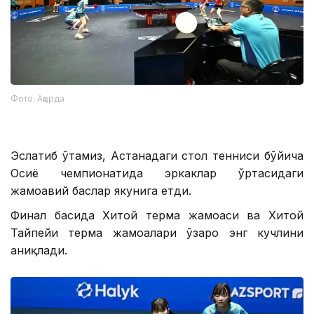
Фото: Ақорда
Эслатиб ўтамиз, Астанадаги стол тенниси бўйича
Осиё чемпионатида эркаклар ўртасидаги
жамоавий баҳслар якунига етди.
Финал баҳсида Хитой терма жамоаси ва Хитой
Тайпейи терма жамоалари ўзаро энг кучлини
аниқлади.