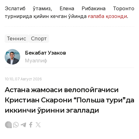
Эслатиб ўтамиз, Елена Рибакина Торонто
турнирида қийин кечган ўйинда
ғалаба қозонди
.
Теннис
Спорт
Бекабат Узаков
Муаллиф
10:10, 07 Август 2026
Астана жамоаси велопойгачиси
Кристиан Скарони “Польша тури”да
иккинчи ўринни эгаллади