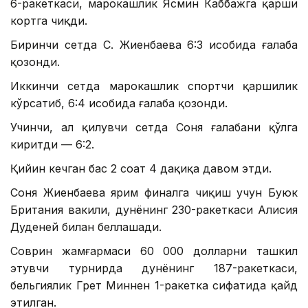
6-ракеткаси, марокашлик Ясмин Каббажга қарши
кортга чиқди.
Биринчи сетда С. Жиенбаева 6:3 ҳисобида ғалаба
қозонди.
Иккинчи сетда марокашлик спортчи қаршилик
кўрсатиб, 6:4 ҳисобида ғалаба қозонди.
Учинчи, ҳал қилувчи сетда Соня ғалабани қўлга
киритди — 6:2.
Қийин кечган баҳс 2 соат 4 дақиқа давом этди.
Соня Жиенбаева ярим финалга чиқиш учун Буюк
Британия вакили, дунёнинг 230-ракеткаси Алисия
Дуденей билан беллашади.
Соврин жамғармаси 60 000 долларни ташкил
этувчи турнирда дунёнинг 187-ракеткаси,
бельгиялик Грет Миннен 1-ракетка сифатида қайд
этилган.