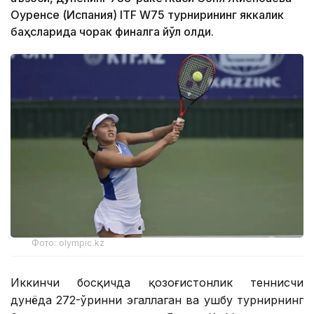
Оуренсе (Испания) ITF W75 турнирининг яккалик
баҳсларида чорак финалга йўл олди.
Фото: olympic.kz
Иккинчи босқичда қозоғистонлик теннисчи
дунёда 272-ўринни эгаллаган ва ушбу турнирнинг