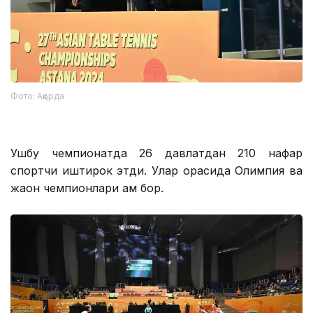
Фото: Ақорда
Ушбу чемпионатда 26 давлатдан 210 нафар
спортчи иштирок этди. Улар орасида Олимпия ва
жаҳон чемпионлари ҳам бор.