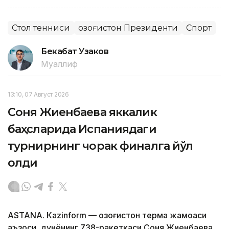
Стол тенниси
Қозоғистон Президенти
Спорт
Бекабат Узаков
Муаллиф
13:10, 07 Август 2026
Соня Жиенбаева яккалик
баҳсларида Испаниядаги
турнирнинг чорак финалга йўл
олди
ASTANА. Кazinform — Қозоғистон терма жамоаси
аъзоси, дунёнинг 738-ракеткаси Соня Жиенбаева