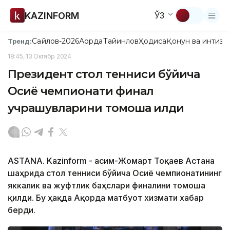
KAZINFORM
ЎЗ
Сайлов-2026
Ақорда
Тайинлов
Ҳодиса
Қонун ва интизо
Тренд:
18:45, 13 Октябр 2024
Президент стол тенниси бўйича
Осиё чемпионати финал
учрашувларини томоша қилди
ASTANА. Kazinform - Қасим-Жомарт Тоқаев Астана
шаҳрида стол тенниси бўйича Осиё чемпионатининг
яккалик ва жуфтлик баҳслари финалини томоша
қилди. Бу ҳақда Ақорда матбуот хизмати хабар
берди.