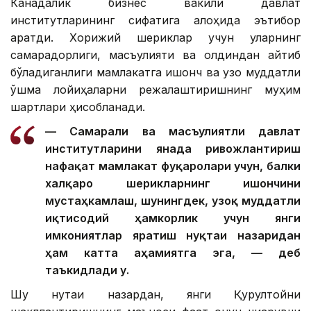
Канадалик бизнес вакили давлат
институтларининг сифатига алоҳида эътибор
қаратди. Хорижий шериклар учун уларнинг
самарадорлиги, масъулияти ва олдиндан айтиб
бўладиганлиги мамлакатга ишонч ва узоқ муддатли
қўшма лойиҳаларни режалаштиришнинг муҳим
шартлари ҳисобланади.
— Самарали ва масъулиятли давлат
институтларини янада ривожлантириш
нафақат мамлакат фуқаролари учун, балки
халқаро шерикларнинг ишончини
мустаҳкамлаш, шунингдек, узоқ муддатли
иқтисодий ҳамкорлик учун янги
имкониятлар яратиш нуқтаи назаридан
ҳам катта аҳамиятга эга, — деб
таъкидлади у.
Шу нуқтаи назардан, янги Қурултойни