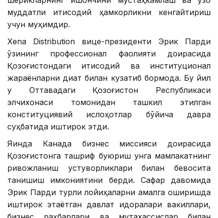
шерикларнинг ишончини мустаҳкамлаш ва узоқ
муддатли иқтисодий ҳамкорликни кенгайтириш
учун муҳимдир.
Xena Distribution вице-президенти Эрик Парди
ўзининг профессионал фаолияти доирасида
Қозоғистондаги иқтисодий ва институционал
жараёнларни диққат билан кузатиб бормоқда. Бу йил
у Оттавадаги Қозоғистон Республикаси
элчихонаси томонидан ташкил этилган
конституциявий ислоҳотлар бўйича давра
суҳбатида иштирок этди.
Яқинда Канада бизнес миссияси доирасида
Қозоғистонга ташриф буюриш унга мамлакатнинг
ривожланиш устуворликлари билан бевосита
танишиш имкониятини берди. Сафар давомида
Эрик Парди турли лойиҳаларни амалга оширишда
иштирок этаётган давлат идоралари вакиллари,
бизнес раҳбарлари ва мутахассислар билан