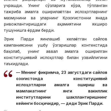
учрашди. Унинг сўзларига кўра, тўпланган
тажриба амалга оширилаётган ислоҳотларнинг
мазмунини ва уларнинг Қозоғистонни янада
ривожлантиришдаги аҳамиятини яхшироқ
тушунишга ёрдам берди.
Эрик Парди яқинлашиб келаётган сайлов
кампаниясини ушбу ўзгаришлар контекстида
баҳолаб, унинг аввал амалга оширилган
конституциявий ислоҳотлар билан узвийлигини
таъкидлади.
— Менинг фикримча, 23 августдаги сайлов
Қозоғистонда конституциявий
ислоҳотларни амалга ошириш ва
мамлакатнинг янги вакиллик
институтларини шакллантиришнинг
кейинги босқичидир, — деди Эрик Парди.