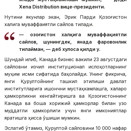
Xena Distribution вице-президенти.
Нутқини якунлар экан, Эрик Парди Қозоғистон
халқига муваффақиятли сайлов тилади.
— Қозоғистон халқига муваффақиятли
сайлов, шунингдек, янада фаровонлик
тилайман, — деб хулоса қилди у.
Шундай қилиб, Канада бизнес вакили 23 августдаги
сайловни изчил институционал ислоҳотларнинг
муҳим қисми сифатида баҳолайди. Унинг фикрича,
янги Қурултойнинг ташкил этилиши давлат
институтларига ишончни мустаҳкамлашга, халқаро
ҳамкорликни кенгайтиришга ва Қозоғистоннинг
Канада ва бошқа хорижий ҳамкорлар билан узоқ
муддатли ҳамкорлиги учун янги имкониятлар
яратишга ҳисса қўшиши мумкин.
Эслатиб ўтамиз, Қурултой сайловини 10 000 нафар