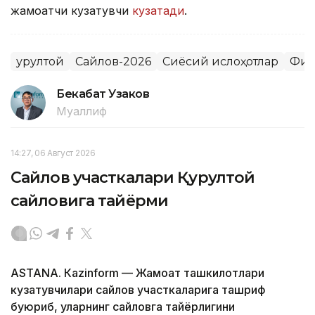
жамоатчи кузатувчи
кузатади
.
Қурултой
Сайлов-2026
Сиёсий ислоҳотлар
Фик
Бекабат Узаков
Муаллиф
14:27, 06 Август 2026
Сайлов участкалари Қурултой
сайловига тайёрми
ASTANА. Кazinform — Жамоат ташкилотлари
кузатувчилари сайлов участкаларига ташриф
буюриб, уларнинг сайловга тайёрлигини