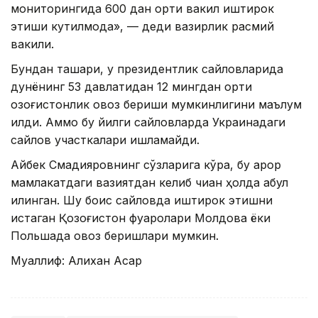
мониторингида 600 дан ортиқ вакил иштирок
этиши кутилмоқда», — деди вазирлик расмий
вакили.
Бундан ташқари, у президентлик сайловларида
дунёнинг 53 давлатидан 12 мингдан ортиқ
қозоғистонлик овоз бериши мумкинлигини маълум
қилди. Аммо бу йилги сайловларда Украинадаги
сайлов участкалари ишламайди.
Айбек Смадияровнинг сўзларига кўра, бу қарор
мамлакатдаги вазиятдан келиб чиққан ҳолда қабул
қилинган. Шу боис сайловда иштирок этишни
истаган Қозоғистон фуқаролари Молдова ёки
Польшада овоз беришлари мумкин.
Муаллиф: Алихан Асқар