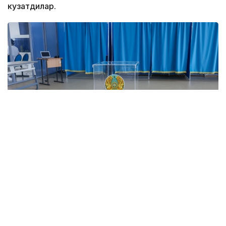
кузатдилар.
Фото: Ағибай Аяпбергенов/ Kazinform
Кузатувчилар сайлов участкаларида ногиронлиги
бўлган фуқароларни қандай қабул қилишига ва уларга
сайловда тўсиқсиз иштирок этиш учун шароитлар
яратилганига алоҳида эътибор қаратдилар.