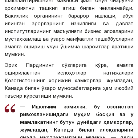
шакллантиришнинг маъноси фақат қонун чиқарувчи
ҳокимиятни ташкил этиш билан чекланмайди.
Вакиллик органининг барқарор ишлаши, қабул
қилинган қарорларнинг изчиллиги ва давлат
институтларининг масъулияти бизнес алоқаларини
мустаҳкамлаш ва ўзаро манфаатли ташаббусларни
амалга ошириш учун қўшимча шароитлар яратиши
мумкин.
Эрик Пардининг сўзларига кўра, амалга
оширилаётган ислоҳотлар натижалари
Қозоғистоннинг хорижий ҳамкорлар, жумладан,
Канада билан ўзаро муносабатларига ҳам ижобий
таъсир кўрсатиши мумкин.
— Ишончим комилки, бу Қозоғистон
ривожланишидаги муҳим босқич ва у
мамлакатнинг бутун дунёдаги ҳамкорлар,
жумладан, Канада билан алоқаларини
янада мустаҳкамлаши мумкин, — деди