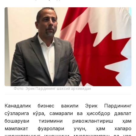
Фото: Эрик Пардининг шахсий архивидан
Канадалик бизнес вакили Эрик Пардининг
сўзларига кўра, самарали ва ҳисобдор давлат
бошқаруви тизимини ривожлантириш ҳам
мамлакат фуқаролари учун, ҳам халқаро