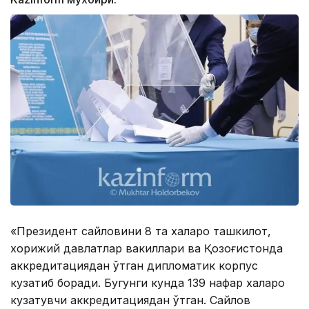
«Президент сайловини 8 та халқаро ташкилот,
хорижий давлатлар вакиллари ва Қозоғистонда
аккредитациядан ўтган дипломатик корпус
кузатиб боради. Бугунги кунда 139 нафар халқаро
кузатувчи аккредитациядан ўтган. Сайлов