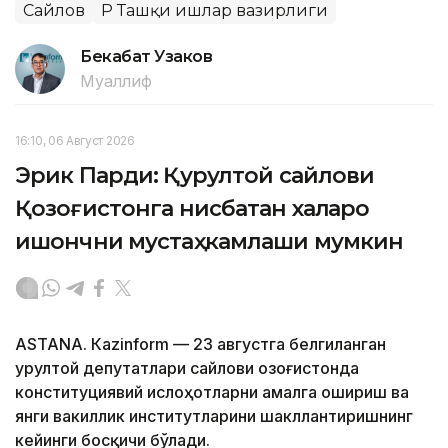
Сайлов
ҚР Ташқи ишлар вазирлиги
Бекабат Узаков
Муаллиф
16:10, 06 Август 2026
Эрик Парди: Қурултой сайлови
Қозоғистонга нисбатан халқаро
ишончни мустаҳкамлаши мумкин
ASTANА. Кazinform — 23 августга белгиланган
Қурултой депутатлари сайлови Қозоғистонда
конституциявий ислоҳотларни амалга ошириш ва
янги вакиллик институтларини шакллантиришнинг
кейинги босқичи бўлади.