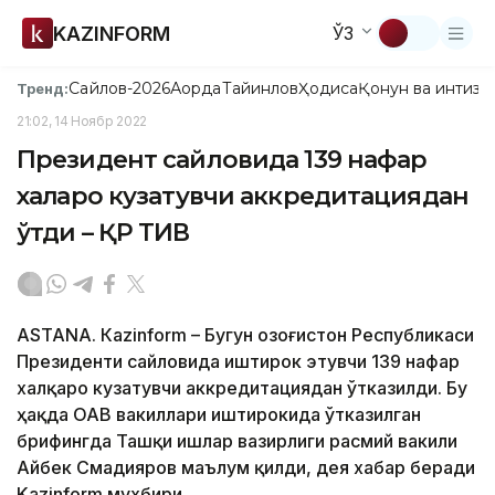
KAZINFORM
ЎЗ
Сайлов-2026
Ақорда
Тайинлов
Ҳодиса
Қонун ва интизо
Тренд:
21:02, 14 Ноябр 2022
Президент сайловида 139 нафар
халқаро кузатувчи аккредитациядан
ўтди – ҚР ТИВ
ASTANA. Кazinform – Бугун Қозоғистон Республикаси
Президенти сайловида иштирок этувчи 139 нафар
халқаро кузатувчи аккредитациядан ўтказилди. Бу
ҳақда ОАВ вакиллари иштирокида ўтказилган
брифингда Ташқи ишлар вазирлиги расмий вакили
Айбек Смадияров маълум қилди, дея хабар беради
Kazinform мухбири.