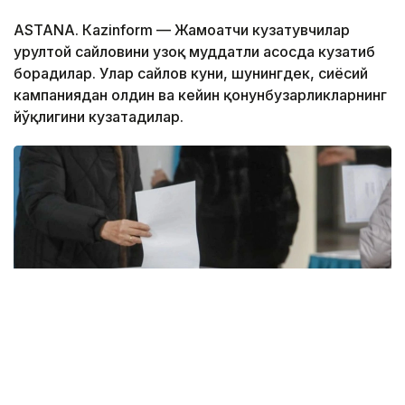
ASTANА. Кazinform — Жамоатчи кузатувчилар
Қурултой сайловини узоқ муддатли асосда кузатиб
борадилар. Улар сайлов куни, шунингдек, сиёсий
кампаниядан олдин ва кейин қонунбузарликларнинг
йўқлигини кузатадилар.
Фото: Kazinform / Александр Павский