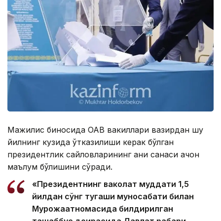
Мажилис биносида ОАВ вакиллари вазирдан шу
йилнинг кузида ўтказилиши керак бўлган
президентлик сайловларининг аниқ санаси қачон
маълум бўлишини сўради.
«Президентнинг ваколат муддати 1,5
йилдан сўнг тугаши муносабати билан
Мурожаатномасида билдирилган
ташаббус доирасида Давлат раҳбари