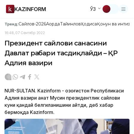
KAZINFORM
ЎЗ
Сайлов-2026
Ақорда
Тайинлов
Ҳодиса
Қонун ва интизо
Тренд:
16:48, 07 Сентябр 2022
Президент сайлови санасини
Давлат раҳбари тасдиқлайди – ҚР
Адлия вазири
NUR-SULTAN. Kazinform - Қозоғистон Республикаси
Адлия вазири Қанат Мусин президентлик сайлови
куни қандай белгиланишини айтди, деб хабар
бермоқда Kazinform.