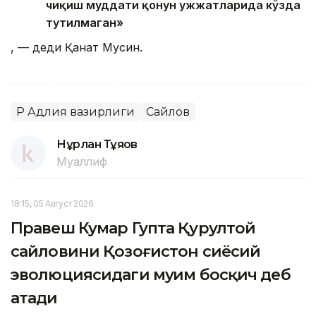
чиқиш муддати қонун ҳужжатларида кўзда
тутилмаган»
, — деди Қанат Мусин.
ҚР Адлия вазирлиги
Сайлов
Нұрлан Тұяқов
Муаллиф
18:15, 05 Август 2026
Правеш Кумар Гупта Қурултой
сайловини Қозоғистон сиёсий
эволюциясидаги муҳим босқич деб
атади