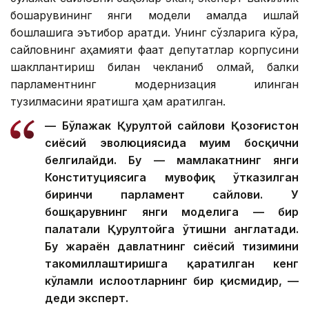
бошқарувининг янги модели амалда ишлай
бошлашига эътибор қаратди. Унинг сўзларига кўра,
сайловнинг аҳамияти фақат депутатлар корпусини
шакллантириш билан чекланиб қолмай, балки
парламентнинг модернизация қилинган
тузилмасини яратишга ҳам қаратилган.
— Бўлажак Қурултой сайлови Қозоғистон
сиёсий эволюциясида муҳим босқични
белгилайди. Бу — мамлакатнинг янги
Конституциясига мувофиқ ўтказилган
биринчи парламент сайлови. У
бошқарувнинг янги моделига — бир
палатали Қурултойга ўтишни англатади.
Бу жараён давлатнинг сиёсий тизимини
такомиллаштиришга қаратилган кенг
кўламли ислоҳотларнинг бир қисмидир, —
деди эксперт.