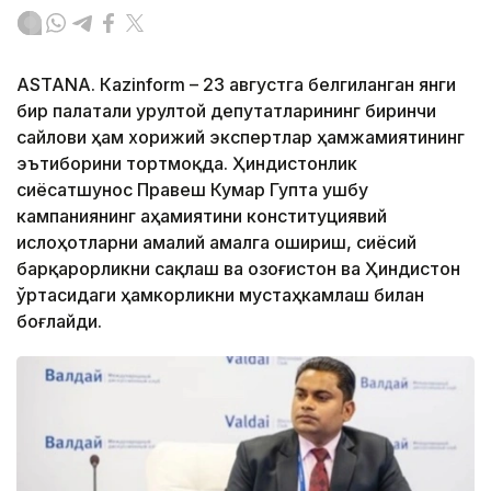
ASTANА. Кazinform – 23 августга белгиланган янги
бир палатали Қурултой депутатларининг биринчи
сайлови ҳам хорижий экспертлар ҳамжамиятининг
эътиборини тортмоқда. Ҳиндистонлик
сиёсатшунос Правеш Кумар Гупта ушбу
кампаниянинг аҳамиятини конституциявий
ислоҳотларни амалий амалга ошириш, сиёсий
барқарорликни сақлаш ва Қозоғистон ва Ҳиндистон
ўртасидаги ҳамкорликни мустаҳкамлаш билан
боғлайди.