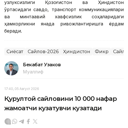
узлуксизлиги Қозоғистон ва Ҳиндистон
ўртасидаги савдо, транспорт коммуникациялари
ва минтақавий хавфсизлик соҳаларидаги
ҳамкорликни янада ривожлантиришга ёрдам
беради.
Сиёсат
Сайлов-2026
Ҳиндистон
Фикр
Сайло
Бекабат Узаков
Муаллиф
17:40, 05 Август 2026
Қурултой сайловини 10 000 нафар
жамоатчи кузатувчи кузатади