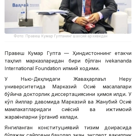
Фото: Правеш Кумар Гуптанинг шахсий архивидан
Правеш Кумар Гупта — Ҳиндистоннинг етакчи
таҳлил марказларидан бири бўлган ivekananda
International Foundation илмий ходими.
У Нью-Деҳлидаги Жаваҳарлаъл Неру
университетида Марказий Осиё масалалари
бўйича докторлик диссертациясини ҳимоя қилди. У
кўп йиллар давомида Марказий ва Жанубий Осиё
мамлакатларидаги сиёсий ва ижтимоий
жараёнларни ўрганиб келади.
Янгиланган конституциявий тизим доирасида
бўлажак сайловни баҳолар экан, эксперт вакиллик