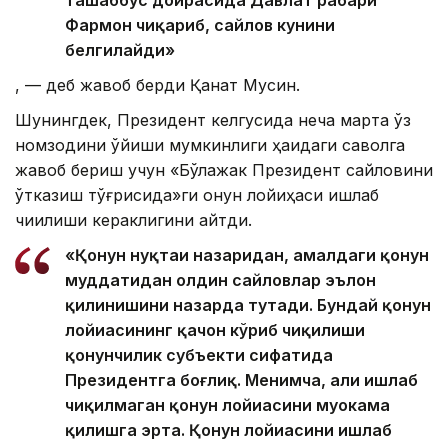
Фармон чиқариб, сайлов кунини
белгилайди»
, — деб жавоб берди Қанат Мусин.
Шунингдек, Президент келгусида неча марта ўз
номзодини қўйиши мумкинлиги ҳақидаги саволга
жавоб бериш учун «Бўлажак Президент сайловини
ўтказиш тўғрисида»ги қонун лойиҳаси ишлаб
чиқилиши кераклигини айтди.
«Қонун нуқтаи назаридан, амалдаги қонун
муддатидан олдин сайловлар эълон
қилинишини назарда тутади. Бундай қонун
лойиҳасининг қачон кўриб чиқилиши
қонунчилик субъекти сифатида
Президентга боғлиқ. Менимча, ҳали ишлаб
чиқилмаган қонун лойиҳасини муҳокама
қилишга эрта. Қонун лойиҳасини ишлаб