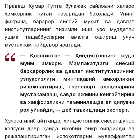
Правеш Кумар Гупта бўлажак сайловни халқаро
ҳамкорлик нуқтаи назаридан баҳолади. Унинг
фикрича, барқарор сиёсий муҳит ва давлат
институтларининг тизимли иши узоқ муддатли
қўшма ташаббусларни амалга ошириш учун
мустаҳкам пойдевор яратади.
— Қозоғистон — Ҳиндистоннинг жуда
муҳим ҳамкори. Мамлакатдаги сиёсий
барқарорлик ва давлат институтларининг
узлуксизлиги минтақавий ҳамкорликни
ривожлантириш, транспорт алоқаларини
мустаҳкамлаш, савдо ҳажмини кенгайтириш
ва хавфсизликни таъминлашда ҳал қилувчи
рол ўйнайди, — деб таъкидлади эксперт.
Хулоса қилиб айтганда, ҳиндистонлик сиёсатшунос
келгуси давр ҳақида ижобий фикр билдирди ва
режалаштирилган ислоҳотларни муваффақиятли