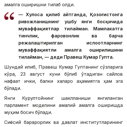
амалга оширишни тилаб қолди.
— Хулоса қилиб айтганда, Қозоғистонга
ривожланишнинг ушбу янги босқичида
муваффақиятлар тилайман. Мамлакатга
тинчлик, фаровонлик ва барча
режалаштирилган ислоҳотларнинг
муваффақиятли амалга оширилишини
тилайман, — деди Правеш Кумар Гупта.
Шундай қилиб, Правеш Кумар Гуптанинг сўзларига
кўра, 23 август куни бўлиб ўтадиган сайлов
нафақат ички, балки халқаро аҳамиятга ҳам эга
бўлади.
Янги Курултойнинг шаклланиши янгиланган
парламент моделини амалий амалга оширишда
муҳим босқич бўлади.
Сиёсий барқарорлик ва давлат институтларининг