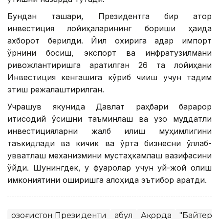
Бундан ташқари, Президентга бир қатор
инвестиция лойиҳаларининг бориши ҳақида
ахборот берилди. Йил охирига қадар импорт
ўрнини босиш, экспорт ва инфратузилмани
ривожлантиришга қаратилган 26 та лойиҳани
Инвестиция кенгашига кўриб чиқиш учун тақдим
этиш режалаштирилган.
Учрашув якунида Давлат раҳбари барқарор
иқтисодий ўсишни таъминлаш ва узоқ муддатли
инвестицияларни жалб қилиш муҳимлигини
таъкидлади ва кичик ва ўрта бизнесни қўллаб-
қувватлаш механизмини мустаҳкамлаш вазифасини
қўйди. Шунингдек, у фуқаролар учун уй-жой олиш
имкониятини оширишга алоҳида эътибор қаратди.
Қозоғистон Президенти
Қабул
Ақорда
"Байтере