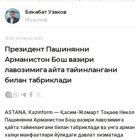
Бекабат Узаков
Муаллиф
18:05, 04 Август 2026
Президент Пашинянни
Арманистон Бош вазири
лавозимига қайта тайинлангани
билан табриклади
ASTANА. Кazinform — Қасим-Жомарт Тоқаев Никол
Пашинянни Арманистон Бош вазири лавозимига
қайта тайинлангани билан табриклади ва унга арман
халқи манфаатлари йўлидаги давлат хизматида