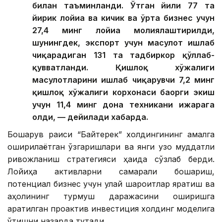
билан таъминланди. Ўтган йили 77 та
йирик лойиҳа ва кичик ва ўрта бизнес учун
27,4 минг лойиҳа молиялаштирилди,
шунингдек, экспорт учун маҳсулот ишлаб
чиқарадиган 131 та тадбиркор қўллаб-
қувватланди. Қишлоқ хўжалиги
маҳсулотларини ишлаб чиқарувчи 7,2 минг
қишлоқ хўжалиги корхонаси баҳорги экиш
учун 11,4 минг дона техникани ижарага
олди, — дейилади хабарда.
Бошқарув раиси “Байтерек” холдингининг амалга
оширилаётган ўзгаришлари ва янги узоқ муддатли
ривожланиш стратегияси ҳақида сўзлаб берди.
Лойиҳа активларни самарали бошқариш,
потенциал бизнес учун қулай шароитлар яратиш ва
аҳолининг турмуш даражасини оширишга
қаратилган проактив инвестиция холдинг моделига
ўтишни назарда тутади.