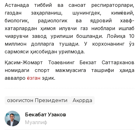
Астанада тиббий ва саноат респираторлари,
газдан заҳарланиш, шунингдек, кимёвий,
биологик, радиологик ва ядровий хавф-
хатарлардан ҳимоя қилувчи газ ниқоблари ишлаб
чиқарувчи завод қурилиши бошланди. Лойиҳа 10
миллион долларга тушади. У корхонанинг ўз
сармояси ҳисобидан қурилмоқда.
Қасим-Жомарт Тоқаевнинг Бекзат Саттарханов
номидаги спорт мажмуасига ташрифи ҳақида
аввалроқ
ёзган
эдик.
Қозоғистон Президенти
Ақорда
Бекабат Узаков
Муаллиф