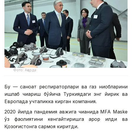
Фото: Ақорда
Бу — саноат респираторлари ва газ ниқобларини
ишлаб чиқариш бўйича Туркиядаги энг йирик ва
Европада учталикка кирган компания.
2020 йилда пандемия авжига чиққанида MFA Maske
ўз фаолиятини кенгайтиришга қарор қилди ва
Қозоғистонга сармоя киритди.