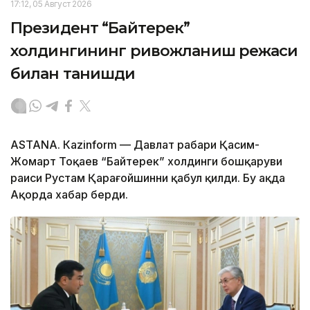
17:12, 05 Август 2026
Президент “Байтерек”
холдингининг ривожланиш режаси
билан танишди
ASTANА. Каzinform — Давлат раҳбари Қасим-
Жомарт Тоқаев “Байтерек” холдинги бошқаруви
раиси Рустам Қарағойшинни қабул қилди. Бу ҳақда
Ақорда хабар берди.