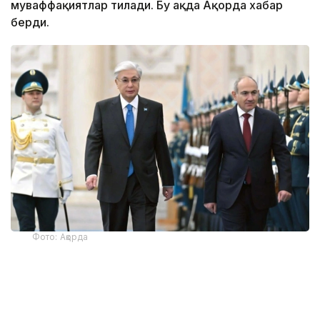
муваффақиятлар тилади. Бу ҳақда Ақорда хабар
берди.
Фото: Ақорда
— Никол Пашинян илиқ сўзлар учун
миннатдорчилик билдирди ва Қозоғистон
Президенти ва халқига Қурултой