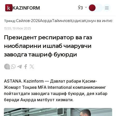
KAZINFORM
ЎЗ
Сайлов-2026
Ақорда
Тайинлов
Ҳодиса
Қонун ва интизо
Тренд:
15:55, 19 Июн 2025
Президент респиратор ва газ
ниқобларини ишлаб чиқарувчи
заводга ташриф буюрди
ASTANА. Kazinform — Давлат раҳбари Қасим-
Жомарт Тоқаев MFA International компаниясининг
пойтахтдаги заводига ташриф буюрди, дея хабар
беради Ақорда матбуот хизмати.