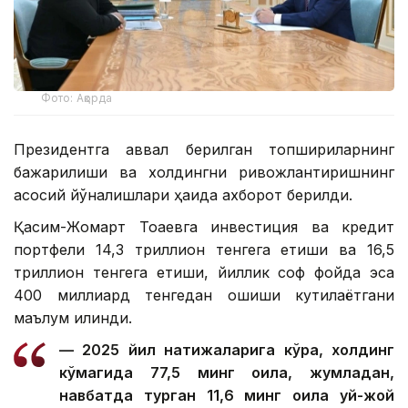
Фото: Ақорда
Президентга аввал берилган топшириқларнинг
бажарилиши ва холдингни ривожлантиришнинг
асосий йўналишлари ҳақида ахборот берилди.
Қасим-Жомарт Тоқаевга инвестиция ва кредит
портфели 14,3 триллион тенгега етиши ва 16,5
триллион тенгега етиши, йиллик соф фойда эса
400 миллиард тенгедан ошиши кутилаётгани
маълум қилинди.
— 2025 йил натижаларига кўра, холдинг
кўмагида 77,5 минг оила, жумладан,
навбатда турган 11,6 минг оила уй-жой