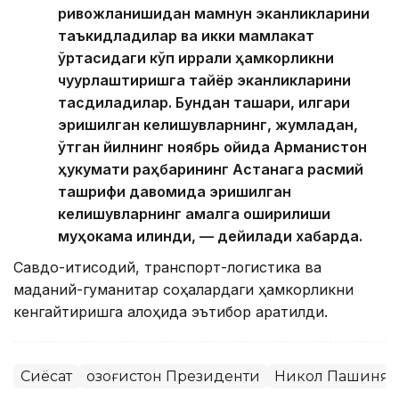
ривожланишидан мамнун эканликларини
таъкидладилар ва икки мамлакат
ўртасидаги кўп қиррали ҳамкорликни
чуқурлаштиришга тайёр эканликларини
тасдиқладилар. Бундан ташқари, илгари
эришилган келишувларнинг, жумладан,
ўтган йилнинг ноябрь ойида Арманистон
ҳукумати раҳбарининг Астанага расмий
ташрифи давомида эришилган
келишувларнинг амалга оширилиши
муҳокама қилинди, — дейилади хабарда.
Савдо-иқтисодий, транспорт-логистика ва
маданий-гуманитар соҳалардаги ҳамкорликни
кенгайтиришга алоҳида эътибор қаратилди.
Сиёсат
Қозоғистон Президенти
Никол Пашинян