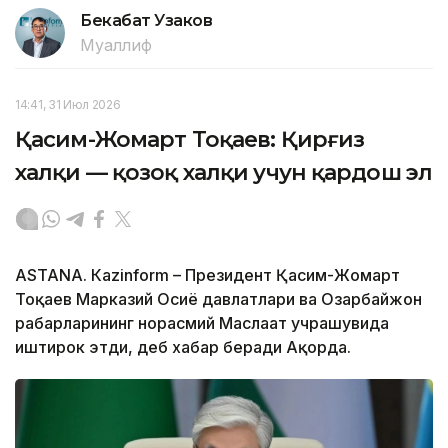
Бекабат Узаков
Муаллиф
14:41, 31 Июл 2026
Қасим-Жомарт Тоқаев: Қирғиз
халқи — қозоқ халқи учун қардош эл
ASTANА. Кazinform – Президент Қасим-Жомарт
Тоқаев Марказий Осиё давлатлари ва Озарбайжон
раҳбарларининг норасмий Маслаҳат учрашувида
иштирок этди, деб хабар беради Ақорда.