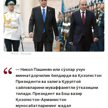
Фото: Ақорда
— Никол Пашинян илиқ сўзлар учун
миннатдорчилик билдирди ва Қозоғистон
Президенти ва халқига Қурултой
сайловларини муваффақиятли ўтказишни
тилади. Президент ва Бош вазир
Қозоғистон-Арманистон
муносабатларининг жадал