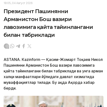
18:05, 04 Август 2026
Президент Пашинянни
Арманистон Бош вазири
лавозимига қайта тайинлангани
билан табриклади
ASTANА. Кazinform — Қасим-Жомарт Тоқаев Никол
Пашинянни Арманистон Бош вазири лавозимига
қайта тайинлангани билан табриклади ва унга арман
халқи манфаатлари йўлидаги давлат хизматида
муваффақиятлар тилади. Бу ҳақда Ақорда хабар
берди.