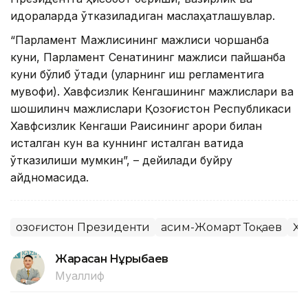
идораларда ўтказиладиган маслаҳатлашувлар.
“Парламент Мажлисининг мажлиси чоршанба
куни, Парламент Сенатининг мажлиси пайшанба
куни бўлиб ўтади (уларнинг иш регламентига
мувофиқ). Хавфсизлик Кенгашининг мажлислари ва
шошилинч мажлислари Қозоғистон Республикаси
Хавфсизлик Кенгаши Раисининг қарори билан
исталган кун ва куннинг исталган вақтида
ўтказилиши мумкин”, – дейилади буйруқ
қайдномасида.
Қозоғистон Президенти
Қасим-Жомарт Тоқаев
Ҳу
Жарасқан Нұрыбаев
Муаллиф