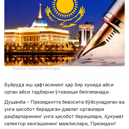
Коллаж: Kazinform/Freepik
Буйруқда иш ҳафтасининг ҳар бир кунида қайси
орган қайси тадбирни ўтказиши белгиланади.
Душанба – Президентга бевосита бўйсунадиган ва
унга ҳисобот берадиган давлат органлари
раҳбарларининг унга ҳисобот беришлари, Ҳукумат
селектор кенгашининг мажлислари, Президент