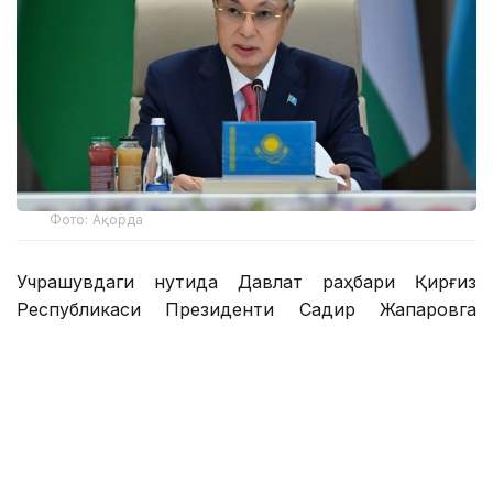
Фото: Ақорда
Учрашувдаги нутқида Давлат раҳбари Қирғиз
Республикаси Президенти Садир Жапаровга
самимий қабул ва анъанага мувофиқ норасмий
учрашувни ўтказиш ташаббуси учун самимий
миннатдорчилик билдирди.
– Қирғиз халқи — қозоқ халқи учун қардош халқ.
Биз ҳаммамиз бир туғишган халқмиз.
Ўртамизда шаклланган дўстлик, ишонч,