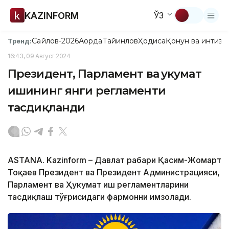
KAZINFORM
ЎЗ
Сайлов-2026
Ақорда
Тайинлов
Ҳодиса
Қонун ва интизо
Тренд:
16:43, 09 Август 2024
Президент, Парламент ва Ҳукумат
ишининг янги регламенти
тасдиқланди
ASTANA. Kazinform – Давлат раҳбари Қасим-Жомарт
Тоқаев Президент ва Президент Администрацияси,
Парламент ва Ҳукумат иш регламентларини
тасдиқлаш тўғрисидаги фармонни имзолади.