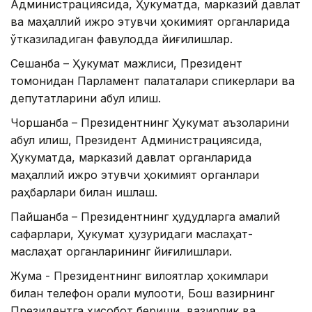
Администрациясида, Ҳукуматда, марказий давлат
ва маҳаллий ижро этувчи ҳокимият органларида
ўтказиладиган фавқулодда йиғилишлар.
Сешанба – Ҳукумат мажлиси, Президент
томонидан Парламент палаталари спикерлари ва
депутатларини қабул қилиш.
Чоршанба – Президентнинг Ҳукумат аъзоларини
қабул қилиш, Президент Администрациясида,
Ҳукуматда, марказий давлат органларида
маҳаллий ижро этувчи ҳокимият органлари
раҳбарлари билан ишлаш.
Пайшанба – Президентнинг ҳудудларга амалий
сафарлари, Ҳукумат ҳузуридаги маслаҳат-
маслаҳат органларининг йиғилишлари.
Жума - Президентнинг вилоятлар ҳокимлари
билан телефон орқали мулоқоти, Бош вазирнинг
Президентга ҳисобот бериши, вазирлик ва